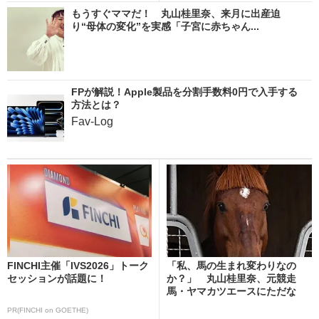
もうすぐママだ！ 丸山桂里奈、来月に出産迫
り“母体の変化”を実感「子宮に赤ちゃん...
FPが解説！Apple製品を分割手数料0円で入手する
方法とは？
Fav-Log
FINCHI主催「IVS2026」トーク
「私、馬の生まれ変わりなの
セッションが話題に！
か？」 丸山桂里奈、元競走
馬・ヤマカツエースにただな
ら...
PR(FINCHI on GOETHE)