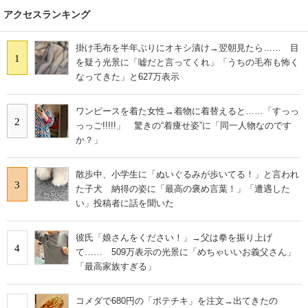
アクセスランキング
掛け毛布を半年ぶりにオキシ漬け→翌朝見たら…… 目
1
を疑う光景に「嘘だと言ってくれ」「うちの毛布も怖く
なってきた」と627万表示
ワンピースを着た女性→着物に着替えると……「すっっ
2
っっご!!!!!」 驚きの“着痩せ姿”に「同一人物なのです
か？」
散歩中、小学生に「ぬいぐるみが歩いてる！」と言われ
3
た子犬 納得の姿に「最高の褒め言葉！」「遭遇した
い」投稿者に話を聞いた
彼氏「娘さんをください！」→父は拳を振り上げ
4
て…… 509万表示の光景に「めちゃいいお義父さん」
「最高家族すぎる」
コメダで680円の「ポテチキ」を注文→出てきたの