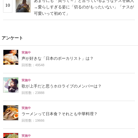
あまりにも「買って～」と言っているようなナスを購入
10
→愛らしすぎる姿に「切るのがもったいない」「ナスが
可愛いって初めて」
アンケート
実施中
声が好きな「日本のボーカリスト」は？
回答数：49548
実施中
歌が上手だと思うホロライブのメンバーは？
回答数：23888
実施中
ラーメンって日本食？それとも中華料理？
回答数：19666
実施中