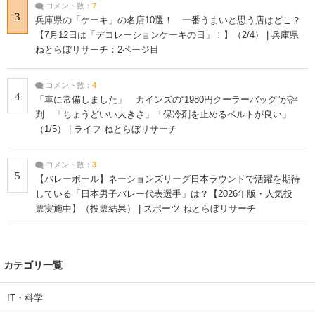
コメント数：
7
3
兵庫県の「ケーキ」の名店10選！ 一番うまいと思う店はどこ？
【7月12日は「デコレーションケーキの日」！】（2/4） | 兵庫県
ねとらぼリサーチ：2ページ目
コメント数：
4
4
「車に常備しました」 カインズの“1980円クーラーバッグ”が評
判 「ちょうどいい大きさ」「保冷剤を止めるベルトが良い」
（1/5） | ライフ ねとらぼリサーチ
コメント数：
3
5
【バレーボール】ネーションズリーグ日本ラウンドで活躍を期待
している「日本男子バレー代表選手」は？【2026年版・人気投
票実施中】（投票結果） | スポーツ ねとらぼリサーチ
カテゴリ一覧
IT・科学