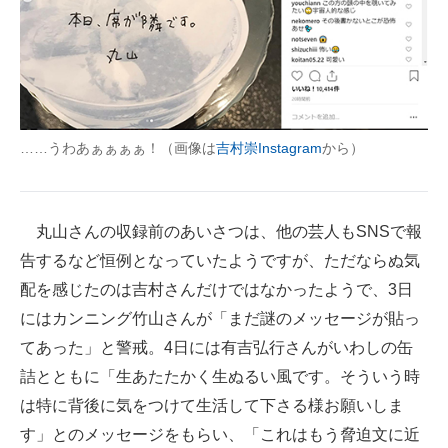
……うわあぁぁぁぁ！（画像は
吉村崇Instagram
から）
丸山さんの収録前のあいさつは、他の芸人もSNSで報
告するなど恒例となっていたようですが、ただならぬ気
配を感じたのは吉村さんだけではなかったようで、3日
にはカンニング竹山さんが「まだ謎のメッセージが貼っ
てあった」と警戒。4日には有吉弘行さんがいわしの缶
詰とともに「生あたたかく生ぬるい風です。そういう時
は特に背後に気をつけて生活して下さる様お願いしま
す」とのメッセージをもらい、「これはもう脅迫文に近