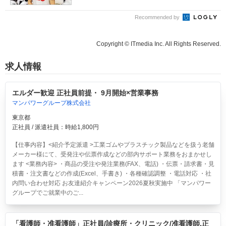
Recommended by
Copyright © ITmedia Inc. All Rights Reserved.
求人情報
エルダー歓迎 正社員前提・ 9月開始×営業事務
マンパワーグループ株式会社
東京都
正社員 / 派遣社員：時給1,800円
【仕事内容】<紹介予定派遣 >工業ゴムやプラスチック製品などを扱う老舗
メーカー様にて、受発注や伝票作成などの部内サポート業務をおまかせし
ます <業務内容> ・商品の受注や発注業務(FAX、電話) ・伝票・請求書・見
積書・注文書などの作成(Excel、手書き) ・各種確認調整 ・電話対応 ・社
内問い合わせ対応 お友達紹介キャンペーン2026夏秋実施中 「マンパワー
グループでご就業中のご...
「看護師・准看護師」正社員/診療所・クリニック/准看護師,正