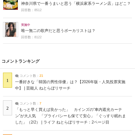
神奈川県で一番うまいと思う「横浜家系ラーメン店」はどこ？
回答数：8512
実施中
唯一無二の歌声だと思うボーカリストは？
回答数：8122
コメントランキング
コメント数：
21
1
一番好きな「韓国の男性俳優」は？【2026年版・人気投票実施
中】 | 芸能人 ねとらぼリサーチ
コメント数：
7
2
「もっと早く買えば良かった」 カインズの“車内遮光カーテ
ン”が大人気 「プライバシーも保てて安心」「ぐっすり眠れま
した」（2/2） | ライフ ねとらぼリサーチ：2ページ目