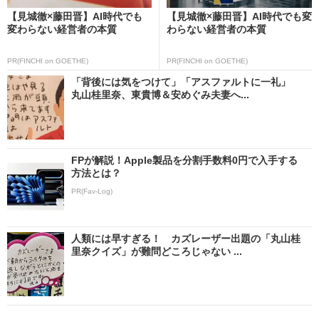
【見城徹×藤田晋】AI時代でも
【見城徹×藤田晋】AI時代でも変
変わらない経営者の本質
わらない経営者の本質
PR(FINCHI on GOETHE)
PR(FINCHI on GOETHE)
「背後には気をつけて」「アスファルトに一礼」
丸山桂里奈、東貴博＆安めぐみ夫妻へ...
FPが解説！Apple製品を分割手数料0円で入手する
方法とは？
PR(Fav-Log)
人類には早すぎる！ カズレーザー出題の「丸山桂
里奈クイズ」が難問どころじゃない ...