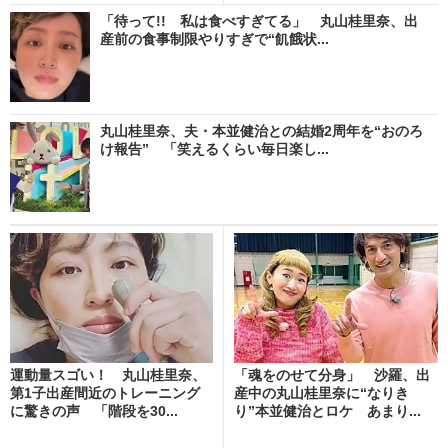
「待って!! 私は食べすぎてる」 丸山桂里奈、出
産前の食事制限やりすぎで“飢餓状...
丸山桂里奈、夫・本並健治との結婚2周年を“おのろ
け報告” 「笑えるくらい毎日楽し...
運動量スゴい！ 丸山桂里奈、
「魂をのせて分身」 沙羅、出
第1子出産間近のトレーニング
産中の丸山桂里奈に“なりき
に驚きの声 「階段を30...
り”本並健治とロケ あまり...