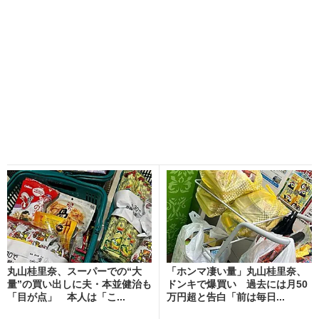
丸山桂里奈、スーパーでの“大
「ホンマ凄い量」丸山桂里奈、
量”の買い出しに夫・本並健治も
ドンキで爆買い 過去には月50
「目が点」 本人は「こ...
万円超と告白「前は毎日...