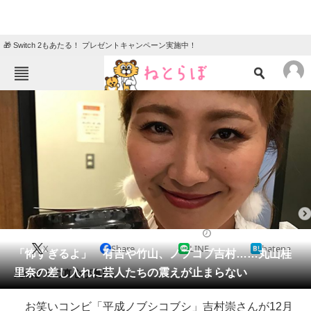
🎁 Switch 2もあたる！ プレゼントキャンペーン実施中！
ねとらぼメニュー
TOP
ニュース
エンタメ
クイズ
グルメ
地域
住まい
教育・育児
動物
リサーチ
2018/12/06 19:44（公開）
X
Share
LINE
hatena
会員記事
「怖すぎるよ」 有吉や竹山、ノブコブ吉村……丸山桂
里奈の差し入れに芸人たちの震えが止まらない
丸山さんの真心が裏目。
メディア
お笑いコンビ「平成ノブシコブシ」吉村崇さんが12月
注目記事を集めた総合ページ