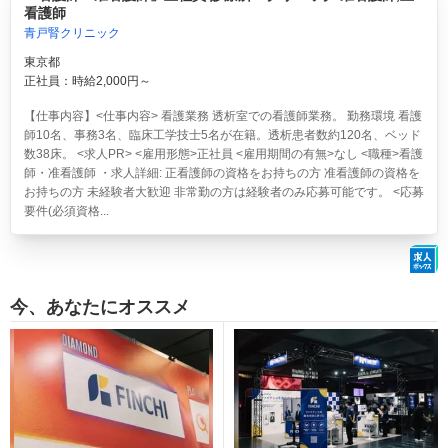
看護師
青戸腎クリニック
東京都
正社員：時給2,000円～
【仕事内容】<仕事内容> 看護業務 透析室での看護師業務。 勤務環境 看護
師10名、事務3名、臨床工学技士5名が在籍。透析患者数約120名、ベッド
数38床。 <求人PR> <雇用形態>正社員 <雇用期間の有無>なし <職種>看護
師・准看護師 ・求人詳細: 正看護師の資格をお持ちの方 准看護師の資格を
お持ちの方 未経験者大歓迎 非常勤の方は経験者のみ応募可能です。 <応募
要件(必須資格...
今、あなたにオススメ