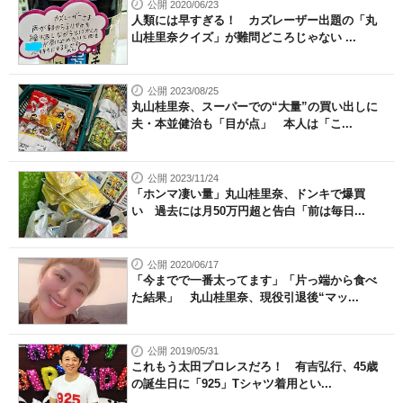
公開 2020/06/23
人類には早すぎる！ カズレーザー出題の「丸
山桂里奈クイズ」が難問どころじゃない ...
公開 2023/08/25
丸山桂里奈、スーパーでの“大量”の買い出しに
夫・本並健治も「目が点」 本人は「こ...
公開 2023/11/24
「ホンマ凄い量」丸山桂里奈、ドンキで爆買
い 過去には月50万円超と告白「前は毎日...
公開 2020/06/17
「今までで一番太ってます」「片っ端から食べ
た結果」 丸山桂里奈、現役引退後“マッ...
公開 2019/05/31
これもう太田プロレスだろ！ 有吉弘行、45歳
の誕生日に「925」Tシャツ着用とい...