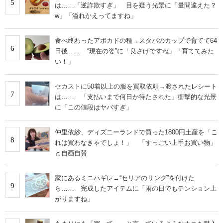
5
は……「逆詐欺すぎ」 目を疑う光景に「量間違えた？
w」「溢れかえってますね」
食べ終わったアボカドの種→スタバのカップで育てて64
6
日後…… “現在の姿”に「良さげですね」「育ててみた
い！」
セカストに50着以上の服を買取依頼→渡されたレシート
7
は…… 「支払いまで何日か待たされた」衝撃的な光景
に「この値段はヤバすぎ」
仲里依紗、ディズニーランドで買った1800円土産を「こ
8
れは買わなきゃでしょ！」 「すっごい上手お買い物」
と自画自賛
家にあるミニハギレ→“セリアのリング”を付けた
9
ら…… 完成したアイテムに「雨の日でもテンション上
がりますね」