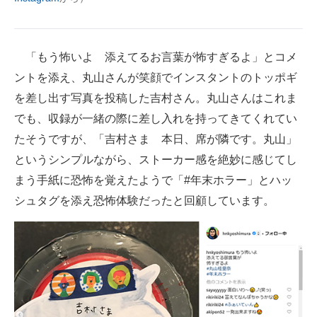
企業向けIT製品の総合サイト
IT製品の技術・比較・事例
「もう怖いよ 添えてるお言葉が怖すぎるよ」とコメ
ントを添え、丸山さんが笑顔でインスタントのトッポギ
製造業のIT導入・活用を支援
を差し出す写真を投稿した吉村さん。丸山さんはこれま
モノづくり技術者専門サイト
でも、収録が一緒の際に差し入れを持ってきてくれてい
たそうですが、「吉村さま 本日、席が隣です。丸山」
エレクトロニクス専門サイト
というシンプルながら、ストーカー感を絶妙に感じてし
電子設計の基本と応用
まう手紙に恐怖を覚えたようで「#年末ホラー」とハッ
エネルギーの専門メディア
シュタグを添え恐怖体験だったと回顧しています。
建設×テクノロジーの最前線
ちょっと気になるネットの話題