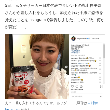
5日、元女子サッカー日本代表でタレントの丸山桂里奈
ITの今と未来を見通す
さんから差し入れをもらうも、添えられた手紙に恐怖を
覚えたことをInstagramで報告しました。この手紙、何か
スマホと通信の最新トレンド
が変だ……。
進化するPCとデバイスの未来
好きが集まる 比べて選べる
ビジネスと働き方のヒント
AI活用のいまが分かる
企業ITのトレンドを詳説
経営リーダーのコミュニティ
マーケ×ITの今がよく分かる
え？ 差し入れくれるんですか。ありが……（画像は
吉村崇
ITエンジニア向け専門サイト
Instagram
から）