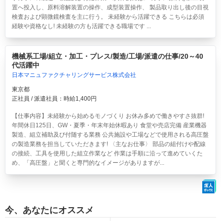
置へ投入し、原料溶解装置の操作、成型装置操作、 製品取り出し後の目視
検査および顕微鏡検査を主に行う。 未経験から活躍できる こちらは必須
経験や資格なし! 未経験の方も活躍できる職場です ...
機械系工場/組立・加工・プレス/製造/工場/派遣の仕事/20～40
代活躍中
日本マニュファクチャリングサービス株式会社
東京都
正社員 / 派遣社員：時給1,400円
【仕事内容】未経験から始めるモノづくり お休み多めで働きやすさ抜群!
年間休日125日、GW・夏季・年末年始休暇あり 食堂や売店完備 産業機器
製造、組立補助及び付随する業務 公共施設や工場などで使用される高圧盤
の製造業務を担当していただきます! 〈主なお仕事〉 部品の組付けや配線
の接続、工具を使用した組立作業など 作業は手順に沿って進めていくた
め、「高圧盤」と聞くと専門的なイメージがありますが...
今、あなたにオススメ