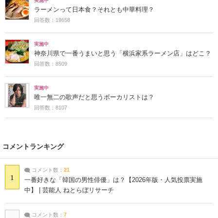
実施中
ラーメンって日本食？それとも中華料理？
回答数：19658
実施中
神奈川県で一番うまいと思う「横浜家系ラーメン店」はどこ？
回答数：8509
実施中
唯一無二の歌声だと思うボーカリストは？
回答数：8107
コメントランキング
コメント数：
21
1
一番好きな「韓国の男性俳優」は？【2026年版・人気投票実施
中】 | 芸能人 ねとらぼリサーチ
コメント数：
7