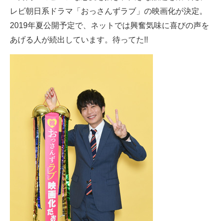
レビ朝日系ドラマ「おっさんずラブ」の映画化が決定。
ITの今と未来を見通す
2019年夏公開予定で、ネットでは興奮気味に喜びの声を
あげる人が続出しています。待ってた!!
スマホと通信の最新トレンド
進化するPCとデバイスの未来
好きが集まる 比べて選べる
ビジネスと働き方のヒント
AI活用のいまが分かる
企業ITのトレンドを詳説
経営リーダーのコミュニティ
マーケ×ITの今がよく分かる
ITエンジニア向け専門サイト