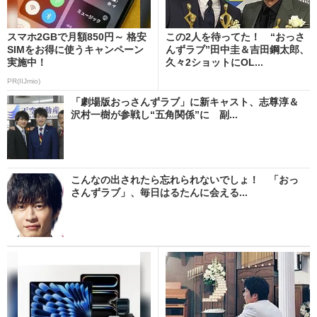
スマホ2GBで月額850円～ 格安
この2人を待ってた！ “おっさ
SIMをお得に使うキャンペーン
んずラブ”田中圭＆吉田鋼太郎、
実施中！
久々2ショットにOL...
PR(IIJmio)
「劇場版おっさんずラブ」に新キャスト、志尊淳＆
沢村一樹が参戦し“五角関係”に 副...
こんなの出されたら忘れられないでしょ！ 「おっ
さんずラブ」、毎日はるたんに会える...