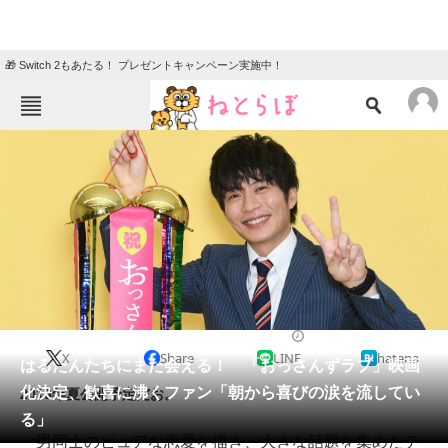
🎁 Switch 2もあたる！ プレゼントキャンペーン実施中！
ねとらぼメニュー
TOP
ニュース
エンタメ
クイズ
グルメ
地域
住まい
教育・育児
動物
リサーチ
2018/12/07 11:05（公開）
X
Share
LINE
hatena
会員記事
はるたんたちにまた会える！ 「おっさんずラブ」映画
化決定、歓喜に沸くファン「朝から喜びの涙を流してい
2019年夏公開予定だお。
メディア
る」
男同士のピュアな恋愛を描き、大きな話題を集めたテ
注目記事を集めた総合ページ