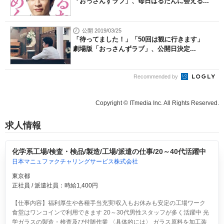
「おっさんずラブ」、毎日はるたんに会える...
公開 2019/03/25
「待ってました！」「50回は観に行きます」
劇場版「おっさんずラブ」、公開日決定...
Recommended by
Copyright © ITmedia Inc. All Rights Reserved.
求人情報
化学系工場/検査・検品/製造/工場/派遣の仕事/20～40代活躍中
日本マニュファクチャリングサービス株式会社
東京都
正社員 / 派遣社員：時給1,400円
【仕事内容】福利厚生や各種手当充実!収入もお休みも安定の工場ワーク
食堂はワンコインで利用できます 20～30代男性スタッフが多く活躍中 光
学ガラスの製造・検査及び付随作業 〈具体的には〉 ガラス原料を加工装