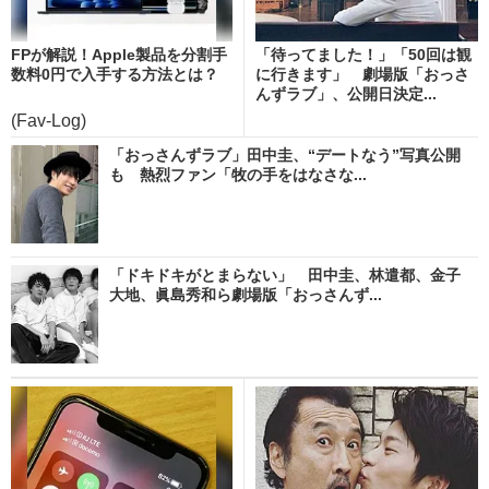
FPが解説！Apple製品を分割手
「待ってました！」「50回は観
数料0円で入手する方法とは？
に行きます」 劇場版「おっさ
んずラブ」、公開日決定...
(Fav-Log)
「おっさんずラブ」田中圭、“デートなう”写真公開
も 熱烈ファン「牧の手をはなさな...
「ドキドキがとまらない」 田中圭、林遣都、金子
大地、眞島秀和ら劇場版「おっさんず...