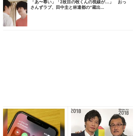
「あ〜尊い」「2枚目の牧くんの視線が…」 おっ
さんずラブ、田中圭と林遣都の“蔵出...