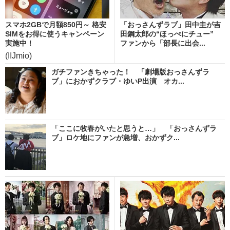
スマホ2GBで月額850円～ 格安
「おっさんずラブ」田中圭が吉
SIMをお得に使うキャンペーン
田鋼太郎の“ほっぺにチュー”
実施中！
ファンから「部長に出会...
(IIJmio)
ガチファンきちゃった！ 「劇場版おっさんずラ
ブ」におかずクラブ・ゆいP出演 オカ...
「ここに牧春がいたと思うと…」 「おっさんずラ
ブ」ロケ地にファンが急増、おかずク...