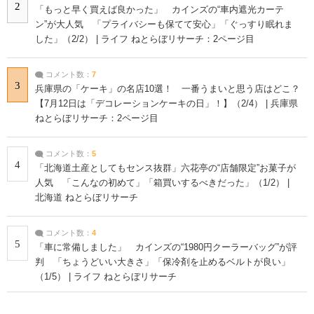
2
「もっと早く買えば良かった」 カインズの“車内遮光カーテ
ン”が大人気 「プライバシーも保てて安心」「ぐっすり眠れま
した」（2/2） | ライフ ねとらぼリサーチ：2ページ目
コメント数：
7
3
兵庫県の「ケーキ」の名店10選！ 一番うまいと思う店はどこ？
【7月12日は「デコレーションケーキの日」！】（2/4） | 兵庫県
ねとらぼリサーチ：2ページ目
コメント数：
5
4
「北海道土産としてもセンス抜群」六花亭の“店舗限定”お菓子が
人気 「こんなの初めて」「箱買いするべきだった」（1/2） |
北海道 ねとらぼリサーチ
コメント数：
4
5
「車に常備しました」 カインズの“1980円クーラーバッグ”が評
判 「ちょうどいい大きさ」「保冷剤を止めるベルトが良い」
（1/5） | ライフ ねとらぼリサーチ