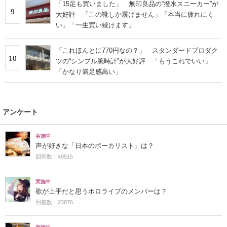
「15足も買いました」 無印良品の“撥水スニーカー”が
9
大好評 「この靴しか履けません」「本当に疲れにく
い」「一生買い続けます」
「これほんとに770円なの？」 スタンダードプロダク
10
ツの“シンプル腕時計”が大好評 「もうこれでいい」
「かなり満足感高い」
アンケート
実施中
声が好きな「日本のボーカリスト」は？
回答数：49515
実施中
歌が上手だと思うホロライブのメンバーは？
回答数：23876