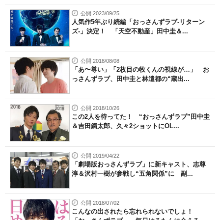
公開 2023/09/25
人気作5年ぶり続編「おっさんずラブ-リターン
ズ-」決定！ 「天空不動産」田中圭＆...
公開 2018/08/08
「あ〜尊い」「2枚目の牧くんの視線が…」 お
っさんずラブ、田中圭と林遣都の“蔵出...
公開 2018/10/26
この2人を待ってた！ “おっさんずラブ”田中圭
＆吉田鋼太郎、久々2ショットにOL...
公開 2019/04/22
「劇場版おっさんずラブ」に新キャスト、志尊
淳＆沢村一樹が参戦し“五角関係”に 副...
公開 2018/07/02
こんなの出されたら忘れられないでしょ！