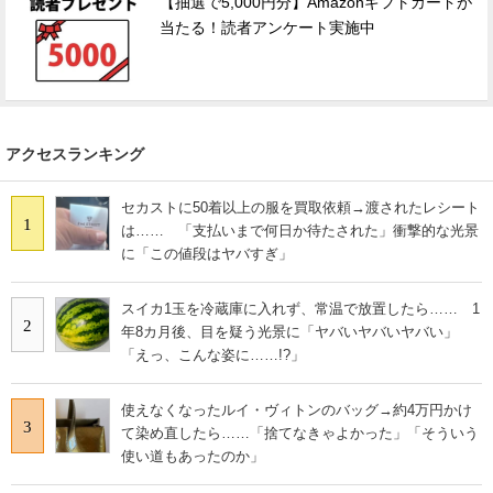
【抽選で5,000円分】Amazonギフトカードが
当たる！読者アンケート実施中
アクセスランキング
セカストに50着以上の服を買取依頼→渡されたレシート
1
は…… 「支払いまで何日か待たされた」衝撃的な光景
に「この値段はヤバすぎ」
スイカ1玉を冷蔵庫に入れず、常温で放置したら…… 1
2
年8カ月後、目を疑う光景に「ヤバいヤバいヤバい」
「えっ、こんな姿に……!?」
使えなくなったルイ・ヴィトンのバッグ→約4万円かけ
3
て染め直したら……「捨てなきゃよかった」「そういう
使い道もあったのか」