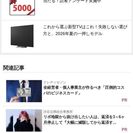
当たる！読者アンケート実施中
これから選ぶ新型TVはこれ！失敗しない選び
方と、2026年夏の一押しモデル
関連記事
クレディセゾン
全経営者・個人事業主が作るべき「圧倒的コス
パのビジネスカード」
PR
渋谷法務総合事務所
リボ地獄から抜け出したい人は、返済を3～6ヶ
月停止して『大幅に減額してから返済す...
PR