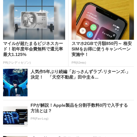
マイルが超たまるビジネスカー
スマホ2GBで月額850円～ 格安
ド！初年度年会費無料で還元率
SIMをお得に使うキャンペーン
最大1.125%
実施中！
PR(クレディセゾン)
PR(IIJmio)
人気作5年ぶり続編「おっさんずラブ-リターンズ-」
決定！ 「天空不動産」田中圭＆...
FPが解説！Apple製品を分割手数料0円で入手する
方法とは？
PR(Fav-Log)