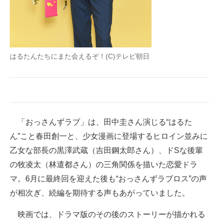
企業向けIT製品の総合サイト
IT製品の技術・比較・事例
製造業のIT導入・活用を支援
はるたんたちにまた会えるぞ！(C)テレビ朝日
モノづくり技術者専門サイト
エレクトロニクス専門サイト
電子設計の基本と応用
「おっさんずラブ」は、田中圭さん演じる“はるた
ん”こと春田創一と、少女漫画に登場するヒロイン並みに
エネルギーの専門メディア
乙女な部長の黒澤武蔵（吉田鋼太郎さん）、ドSな後輩
建設×テクノロジーの最前線
の牧凌太（林遣都さん）の三角関係を描いた恋愛ドラ
マ。6月に最終回を迎えた後も“おっさんずラブロス”の声
ちょっと気になるネットの話題
が相次ぎ、続編を期待する声もあがっていました。
映画では、ドラマ版のその後のストーリーが描かれる