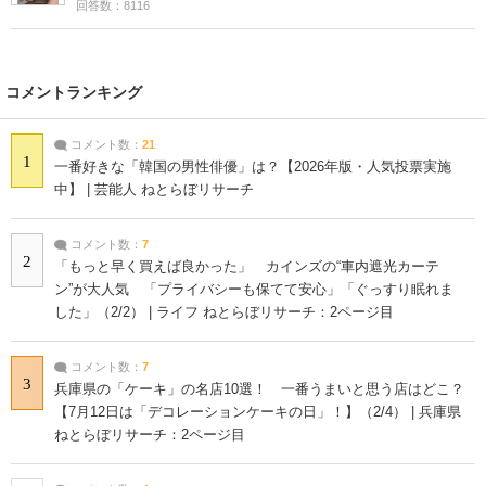
回答数：8116
コメントランキング
コメント数：
21
1
一番好きな「韓国の男性俳優」は？【2026年版・人気投票実施
中】 | 芸能人 ねとらぼリサーチ
コメント数：
7
2
「もっと早く買えば良かった」 カインズの“車内遮光カーテ
ン”が大人気 「プライバシーも保てて安心」「ぐっすり眠れま
した」（2/2） | ライフ ねとらぼリサーチ：2ページ目
コメント数：
7
3
兵庫県の「ケーキ」の名店10選！ 一番うまいと思う店はどこ？
【7月12日は「デコレーションケーキの日」！】（2/4） | 兵庫県
ねとらぼリサーチ：2ページ目