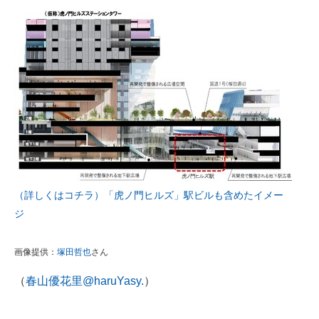
（詳しくはコチラ）「虎ノ門ヒルズ」駅ビルも含めたイメー
ジ
画像提供：
塚田哲也
さん
（
春山優花里@haruYasy.
）