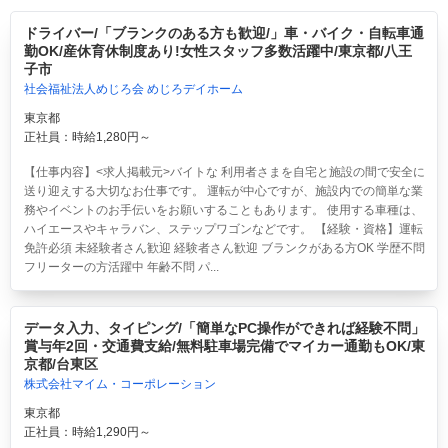
ドライバー/「ブランクのある方も歓迎/」車・バイク・自転車通
勤OK/産休育休制度あり!女性スタッフ多数活躍中/東京都/八王
子市
社会福祉法人めじろ会 めじろデイホーム
東京都
正社員：時給1,280円～
【仕事内容】<求人掲載元>バイトな 利用者さまを自宅と施設の間で安全に
送り迎えする大切なお仕事です。 運転が中心ですが、施設内での簡単な業
務やイベントのお手伝いをお願いすることもあります。 使用する車種は、
ハイエースやキャラバン、ステップワゴンなどです。 【経験・資格】運転
免許必須 未経験者さん歓迎 経験者さん歓迎 ブランクがある方OK 学歴不問
フリーターの方活躍中 年齢不問 パ...
データ入力、タイピング/「簡単なPC操作ができれば経験不問」
賞与年2回・交通費支給/無料駐車場完備でマイカー通勤もOK/東
京都/台東区
株式会社マイム・コーポレーション
東京都
正社員：時給1,290円～