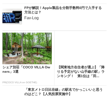
FPが解説！Apple製品を分割手数料0円で入手する
方法とは？
Fav-Log
シェア別荘「COCO VILLA Ow
【関東地方在住者が選ぶ】「降
ners」3選
りる予定がない山手線の駅」ラ
ンキング！ 第1位は「田...
PR(COCO VILLA on GOETHE)
「東京メトロ日比谷線」の駅名でかっこいいと思う
のはどこ？【人気投票実施中】