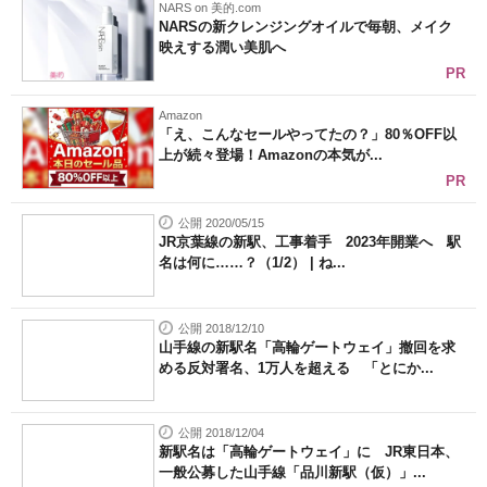
NARS on 美的.com
NARSの新クレンジングオイルで毎朝、メイク
映えする潤い美肌へ
PR
Amazon
「え、こんなセールやってたの？」80％OFF以
上が続々登場！Amazonの本気が...
PR
公開 2020/05/15
JR京葉線の新駅、工事着手 2023年開業へ 駅
名は何に……？（1/2） | ね...
公開 2018/12/10
山手線の新駅名「高輪ゲートウェイ」撤回を求
める反対署名、1万人を超える 「とにか...
公開 2018/12/04
新駅名は「高輪ゲートウェイ」に JR東日本、
一般公募した山手線「品川新駅（仮）」...