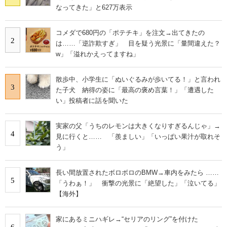
なってきた」と627万表示
コメダで680円の「ポテチキ」を注文→出てきたの
2
は……「逆詐欺すぎ」 目を疑う光景に「量間違えた？
w」「溢れかえってますね」
散歩中、小学生に「ぬいぐるみが歩いてる！」と言われ
3
た子犬 納得の姿に「最高の褒め言葉！」「遭遇した
い」投稿者に話を聞いた
実家の父「うちのレモンは大きくなりすぎるんじゃ」→
4
見に行くと…… 「羨ましい」「いっぱい果汁が取れそ
う」
長い間放置されたボロボロのBMW→車内をみたら ……
5
「うわぁ！」 衝撃の光景に「絶望した」「泣いてる」
【海外】
家にあるミニハギレ→“セリアのリング”を付けた
6