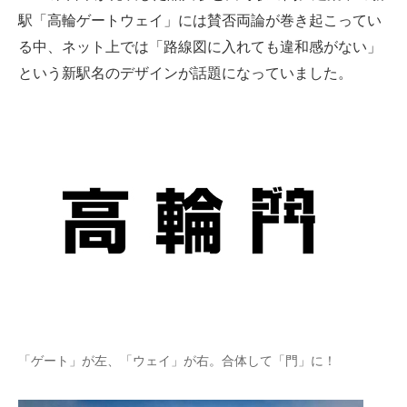
駅「高輪ゲートウェイ」には賛否両論が巻き起こってい
ITの今と未来を見通す
る中、ネット上では「路線図に入れても違和感がない」
という新駅名のデザインが話題になっていました。
スマホと通信の最新トレンド
進化するPCとデバイスの未来
好きが集まる 比べて選べる
ビジネスと働き方のヒント
AI活用のいまが分かる
企業ITのトレンドを詳説
経営リーダーのコミュニティ
マーケ×ITの今がよく分かる
「ゲート」が左、「ウェイ」が右。合体して「門」に！
ITエンジニア向け専門サイト