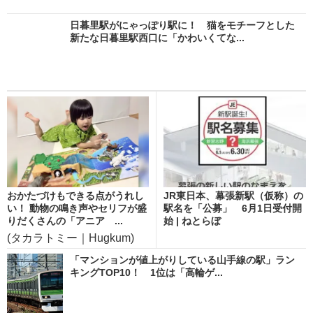
日暮里駅がにゃっぽり駅に！ 猫をモチーフとした
新たな日暮里駅西口に「かわいくてな...
おかたづけもできる点がうれし
JR東日本、幕張新駅（仮称）の
い！ 動物の鳴き声やセリフが盛
駅名を「公募」 6月1日受付開
りだくさんの「アニア ...
始 | ねとらぼ
(タカラトミー｜Hugkum)
「マンションが値上がりしている山手線の駅」ラン
キングTOP10！ 1位は「高輪ゲ...