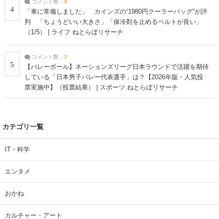
コメント数：
4
4
「車に常備しました」 カインズの“1980円クーラーバッグ”が評
判 「ちょうどいい大きさ」「保冷剤を止めるベルトが良い」
（1/5） | ライフ ねとらぼリサーチ
コメント数：
3
5
【バレーボール】ネーションズリーグ日本ラウンドで活躍を期待
している「日本男子バレー代表選手」は？【2026年版・人気投
票実施中】（投票結果） | スポーツ ねとらぼリサーチ
カテゴリ一覧
IT・科学
エンタメ
おかね
カルチャー・アート