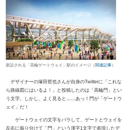
企業向けIT製品の総合サイト
IT製品の技術・比較・事例
製造業のIT導入・活用を支援
モノづくり技術者専門サイト
エレクトロニクス専門サイト
新設される「高輪ゲートウェイ」駅のイメージ（
関連記事
）
電子設計の基本と応用
デザイナーの塚田哲也さんが自身のTwitterに「これな
エネルギーの専門メディア
ら路線図にはいるよ！」と投稿したのは「高輪門」とい
建設×テクノロジーの最前線
う文字。しかし、よく見ると……あっ！門が「ゲートウ
ェイ」だ！
ちょっと気になるネットの話題
ゲートウェイの文字をバラして、ゲートとウェイを
左右に振り分けて「門」という漢字1文字で表現したデ