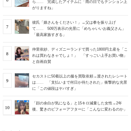
ら…… 完成したアイテムに「雨の日でもテンション上
がりますね」
彼氏「娘さんをください！」→父は拳を振り上げ
7
て…… 509万表示の光景に「めちゃいいお義父さん」
「最高家族すぎる」
仲里依紗、ディズニーランドで買った1800円土産を「こ
8
れは買わなきゃでしょ！」 「すっごい上手お買い物」
と自画自賛
セカストに50着以上の服を買取依頼→渡されたレシート
9
は…… 「支払いまで何日か待たされた」衝撃的な光景
に「この値段はヤバすぎ」
「顔の余白が気になる」と15キロ減量した女性→2年
10
後、驚きのビフォーアフターに「こんなに変わるのか」