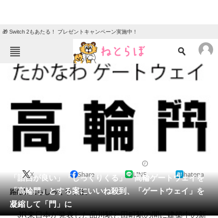
🎁 Switch 2もあたる！ プレゼントキャンペーン実施中！
ねとらぼメニュー
TOP
ニュース
エンタメ
クイズ
グルメ
地域
住まい
教育・育児
動物
リサーチ
2018/12/07 19:00（公開）
X
Share
LINE
hatena
会員記事
「語呂が良い」「しっくりくる」 高輪ゲートウェイを
「高輪門」とする案にいいね殺到、「ゲートウェイ」を
路線図にもしっくりくる。
メディア
凝縮して「門」に
JR東日本が発表した品川駅と田町駅の間に建築中の新
注目記事を集めた総合ページ