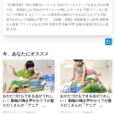
【仕事内容】<求人掲載元>バイトな 当社のクリエイティブを支えるお仕事
です。 具体的には/ 当社のデザイナーが興したデータを 大型プリンタに投
入して印刷する など パソコンの基本的な操作ができればどなたでも大歓
迎 Excelなどの知識は不要です。 【経験・資格】未経験者さん歓迎 経験者
さん歓迎 ブランクがある方OK 学歴不問 年齢不問 主婦(夫)歓迎 学生さん歓
迎 大学...
今、あなたにオススメ
おかたづけもできる点がうれし
おかたづけもできる点がうれし
い！ 動物の鳴き声やセリフが盛
い！ 動物の鳴き声やセリフが盛
りだくさんの「アニア ...
りだくさんの「アニア ...
PR(タカラトミー｜Hugkum)
PR(タカラトミー｜Hugkum)