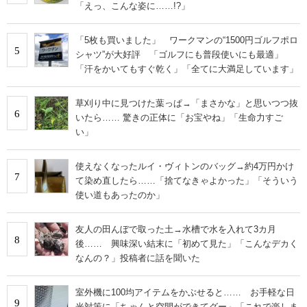
「えっ、こんな姿に……!?」
「5枚も買いました」 ワークマンの“1500円ゴルフポロ
5
シャツ”が大好評 「ゴルフにも普段使いにも最適」
「汗をかいてもすぐ乾く」「全てに大満足しています」
草刈り中に見つけた葉っぱ→「まさかな」と思いつつ抜
6
いたら…… 驚きの正体に「お宝やね」「生命力すご
い」
使えなくなったルイ・ヴィトンのバッグ→約4万円かけ
7
て染め直したら……「捨てなきゃよかった」「そういう
使い道もあったのか」
友人の田んぼで取った土→水槽で水を入れて3カ月
8
後…… 興味深い結末に「初めて見た」「こんなデカく
なんの？」投稿者に話を聞いた
室外機に100均アイテムをかぶせると…… お手軽な日
9
光対策に「ちゃんと空間ができてグー」「これで楽しま