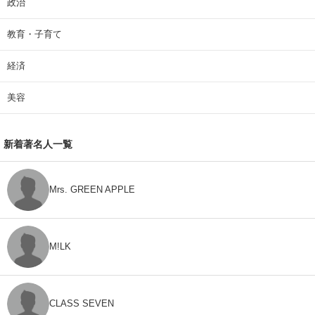
政治
教育・子育て
経済
美容
新着著名人一覧
Mrs. GREEN APPLE
M!LK
CLASS SEVEN