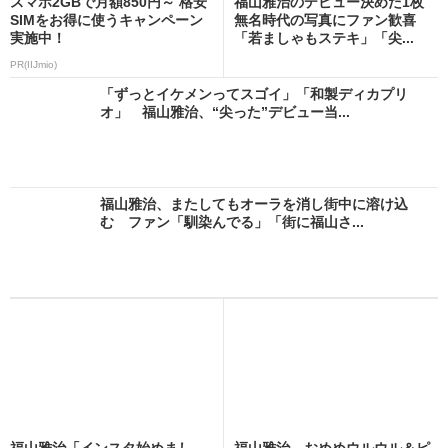
スマホ2GBで月額850円～ 格安
福山雅治のデビュー決めた1枚
SIMをお得に使うキャンペーン
無名時代の写真にファン歓喜
実施中！
「若ましゃもステキ」「尖...
PR(IIJmio)
「ずっとイケメンってスゴイ」「和製ディカプリ
オ」 福山雅治、“尖った”デビュー当...
福山雅治、またしてもオーラを消し街中に溶け込
む ファン「馴染んでる」「街に福山さ...
福山雅治「インスタ始めまし
福山雅治、おめめウルウル＆ピ