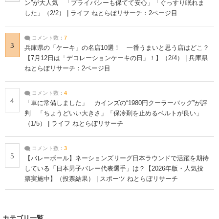
ン”が大人気 「プライバシーも保てて安心」「ぐっすり眠れま
した」（2/2） | ライフ ねとらぼリサーチ：2ページ目
コメント数：
7
3
兵庫県の「ケーキ」の名店10選！ 一番うまいと思う店はどこ？
【7月12日は「デコレーションケーキの日」！】（2/4） | 兵庫県
ねとらぼリサーチ：2ページ目
コメント数：
4
4
「車に常備しました」 カインズの“1980円クーラーバッグ”が評
判 「ちょうどいい大きさ」「保冷剤を止めるベルトが良い」
（1/5） | ライフ ねとらぼリサーチ
コメント数：
3
5
【バレーボール】ネーションズリーグ日本ラウンドで活躍を期待
している「日本男子バレー代表選手」は？【2026年版・人気投
票実施中】（投票結果） | スポーツ ねとらぼリサーチ
カテゴリ一覧