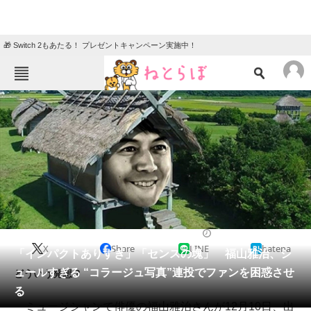
🎁 Switch 2もあたる！ プレゼントキャンペーン実施中！
ねとらぼメニュー
TOP
ニュース
エンタメ
クイズ
グルメ
地域
住まい
教育・育児
動物
リサーチ
2018/12/11 12:29（公開）
X
Share
LINE
hatena
会員記事
「インパクトありすぎ」「センスの塊」 福山雅治、シ
ュールすぎる “コラージュ写真”連投でファンを困惑させ
どういう発想？
メディア
る
ミュージシャンで俳優の福山雅治さんが12月10日、出
注目記事を集めた総合ページ