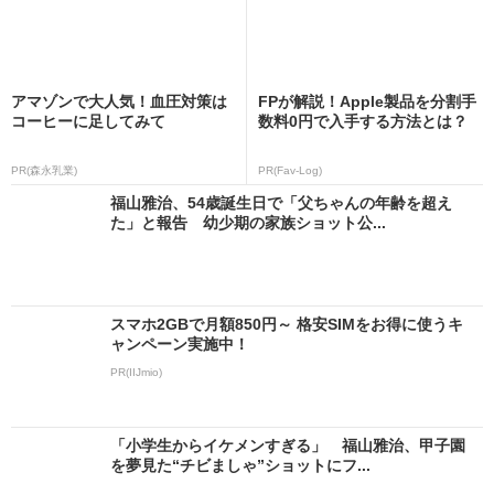
アマゾンで大人気！血圧対策は
FPが解説！Apple製品を分割手
コーヒーに足してみて
数料0円で入手する方法とは？
PR(森永乳業)
PR(Fav-Log)
福山雅治、54歳誕生日で「父ちゃんの年齢を超え
た」と報告 幼少期の家族ショット公...
スマホ2GBで月額850円～ 格安SIMをお得に使うキ
ャンペーン実施中！
PR(IIJmio)
「小学生からイケメンすぎる」 福山雅治、甲子園
を夢見た“チビましゃ”ショットにフ...