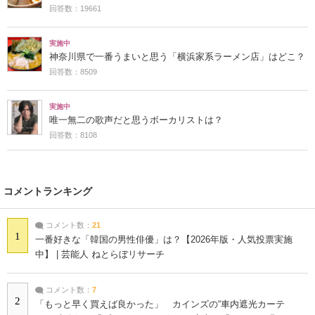
回答数：19661
実施中
神奈川県で一番うまいと思う「横浜家系ラーメン店」はどこ？
回答数：8509
実施中
唯一無二の歌声だと思うボーカリストは？
回答数：8108
コメントランキング
コメント数：
21
1
一番好きな「韓国の男性俳優」は？【2026年版・人気投票実施
中】 | 芸能人 ねとらぼリサーチ
コメント数：
7
2
「もっと早く買えば良かった」 カインズの“車内遮光カーテ