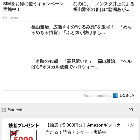
SIMをお得に使うキャンペーン
なのに」 ノンスタ井上による
実施中！
福山雅治のまねに悲鳴あが...
PR(IIJmio)
福山雅治、広瀬すずの“ゆるみ顔”を激写！ 「めち
ゃめちゃ猫背」「ふと気が抜けまし...
「奇跡の48歳」「高見沢いた」 福山雅治、 “ベル
ばら”オスカル仮装でハロウィー...
Recommended by
Special
- PR -
【抽選で5,000円分】Amazonギフトカードが
当たる！読者アンケート実施中