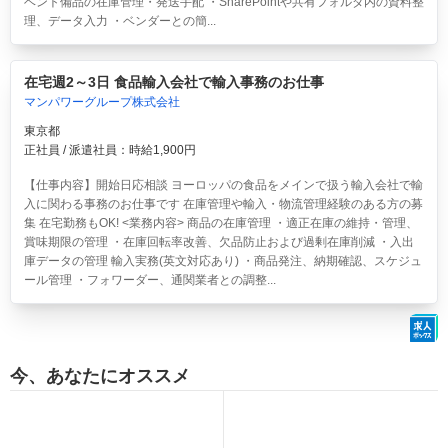
ベント備品の在庫管理・発送手配 ・SharePointや共有フォルダ内の資料整
理、データ入力 ・ベンダーとの簡...
在宅週2～3日 食品輸入会社で輸入事務のお仕事
マンパワーグループ株式会社
東京都
正社員 / 派遣社員：時給1,900円
【仕事内容】開始日応相談 ヨーロッパの食品をメインで扱う輸入会社で輸
入に関わる事務のお仕事です 在庫管理や輸入・物流管理経験のある方の募
集 在宅勤務もOK! <業務内容> 商品の在庫管理 ・適正在庫の維持・管理、
賞味期限の管理 ・在庫回転率改善、欠品防止および過剰在庫削減 ・入出
庫データの管理 輸入実務(英文対応あり) ・商品発注、納期確認、スケジュ
ール管理 ・フォワーダー、通関業者との調整...
今、あなたにオススメ