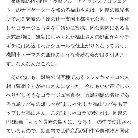
長崎県のPR企画「長崎ブルーアイランズプロジェク
企業向けIT製品の総合サイト
ト」のナビゲーターを務める福山さんは、同県の観光名
所である壱岐の「原の辻一支国王都復元公園」と一体化
IT製品の技術・比較・事例
したコラージュ写真を手始めに投稿。同公園内にある高
製造業のIT導入・活用を支援
床式建物に、無駄にしゃくれた福山さんの顔面がギッチ
ギチにはめ込まれたシュールな仕上がりとなっており、
モノづくり技術者専門サイト
機関車トーマスの亜種のような奇妙な姿が目を引きま
エレクトロニクス専門サイト
す。なんなんだこれは。
電子設計の基本と応用
その他にも、対馬の固有種であるツシマヤマネコの人
相（猫相？）が福山さんになった、今にもいい声でしゃ
エネルギーの専門メディア
べりだしそうなコラージュ写真や、五島列島の名物であ
建設×テクノロジーの最前線
る五島ツバキの雄しべが“ましゃ化”した福山ツバキもア
ップした福山さん。この“ましゃコラ”の数々は、同県の
ちょっと気になるネットの話題
PR動画「もっと長崎の島々に、なる！」の中で使用され
ているもので、動画内では特産品の和牛や農作物と同化