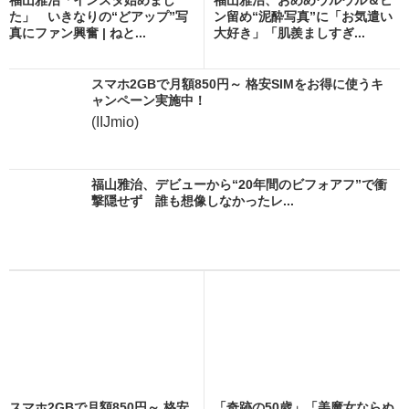
た」 いきなりの“どアップ”写
ン留め“泥酔写真”に「お気遣い
真にファン興奮 | ねと...
大好き」「肌羨ましすぎ...
スマホ2GBで月額850円～ 格安SIMをお得に使うキ
ャンペーン実施中！
(IIJmio)
福山雅治、デビューから“20年間のビフォアフ”で衝
撃隠せず 誰も想像しなかったレ...
スマホ2GBで月額850円～ 格安
「奇跡の50歳」「美魔女ならぬ