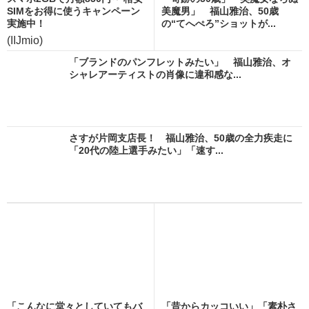
SIMをお得に使うキャンペーン
美魔男」 福山雅治、50歳
実施中！
の“てへぺろ”ショットが...
(IIJmio)
「ブランドのパンフレットみたい」 福山雅治、オ
シャレアーティストの肖像に違和感な...
さすが片岡支店長！ 福山雅治、50歳の全力疾走に
「20代の陸上選手みたい」「速す...
「こんなに堂々としていてもバ
「昔からカッコいい」「素朴さ