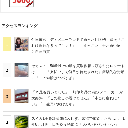
アクセスランキング
仲里依紗、ディズニーランドで買った1800円土産を「こ
1
れは買わなきゃでしょ！」 「すっごい上手お買い物」
と自画自賛
セカストに50着以上の服を買取依頼→渡されたレシート
2
は…… 「支払いまで何日か待たされた」衝撃的な光景
に「この値段はヤバすぎ」
「15足も買いました」 無印良品の“撥水スニーカー”が
3
大好評 「この靴しか履けません」「本当に疲れにく
い」「一生買い続けます」
スイカ1玉を冷蔵庫に入れず、常温で放置したら…… 1
4
年8カ月後、目を疑う光景に「ヤバいヤバいヤバい」