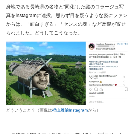
身地である長崎県の名物と“同化”した謎のコラージュ写
ITの今と未来を見通す
真をInstagramに連投。思わず目を疑うような姿にファン
からは、「面白すぎる」「センスの塊」など反響が寄せ
スマホと通信の最新トレンド
られました。どうしてこうなった。
進化するPCとデバイスの未来
好きが集まる 比べて選べる
ビジネスと働き方のヒント
AI活用のいまが分かる
企業ITのトレンドを詳説
経営リーダーのコミュニティ
どういうこと？（画像は
福山雅治Instagram
から）
マーケ×ITの今がよく分かる
ITエンジニア向け専門サイト