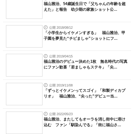
福山雅治、54歳誕生日で「父ちゃんの年齢を超
えた」と報告 幼少期の家族ショット公...
公開 2018/08/12
「小学生からイケメンすぎる」 福山雅治、甲
子園を夢見た“チビましゃ”ショットにフ...
公開 2019/04/15
福山雅治のデビュー決めた1枚 無名時代の写真
にファン歓喜「若ましゃもステキ」「尖...
公開 2019/11/08
「ずっとイケメンってスゴイ」「和製ディカプ
リオ」 福山雅治、“尖った”デビュー当...
公開 2022/05/23
福山雅治、またしてもオーラを消し街中に溶け
込む ファン「馴染んでる」「街に福山さ...