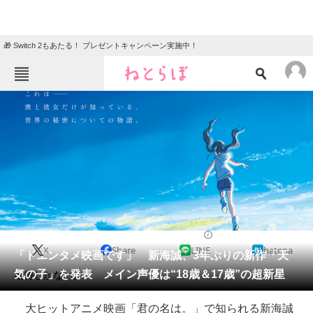
🎁 Switch 2もあたる！ プレゼントキャンペーン実施中！
ねとらぼメニュー
TOP
ニュース
エンタメ
クイズ
グルメ
地域
住まい
教育・育児
動物
リサーチ
2018/12/14 17:10（公開）
X
Share
LINE
hatena
会員記事
「ドエンタメ映画です」 新海誠、3年ぶりの新作「天
気の子」を発表 メイン声優は“18歳＆17歳”の超新星
期待しかない。
メディア
大ヒットアニメ映画「君の名は。」で知られる新海誠
注目記事を集めた総合ページ