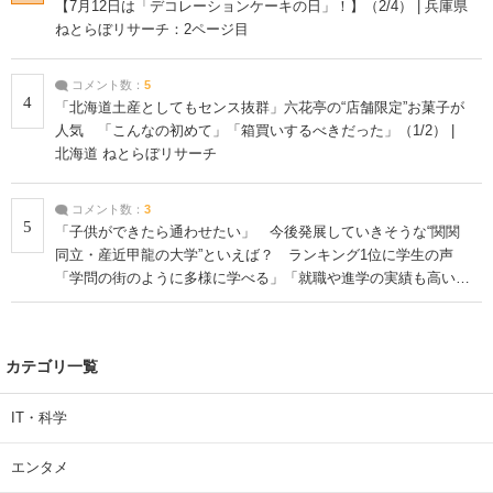
【7月12日は「デコレーションケーキの日」！】（2/4） | 兵庫県
ねとらぼリサーチ：2ページ目
コメント数：
5
4
「北海道土産としてもセンス抜群」六花亭の“店舗限定”お菓子が
人気 「こんなの初めて」「箱買いするべきだった」（1/2） |
北海道 ねとらぼリサーチ
コメント数：
3
5
「子供ができたら通わせたい」 今後発展していきそうな“関関
同立・産近甲龍の大学”といえば？ ランキング1位に学生の声
「学問の街のように多様に学べる」「就職や進学の実績も高い」
| 大学 ねとらぼリサーチ
カテゴリ一覧
IT・科学
エンタメ