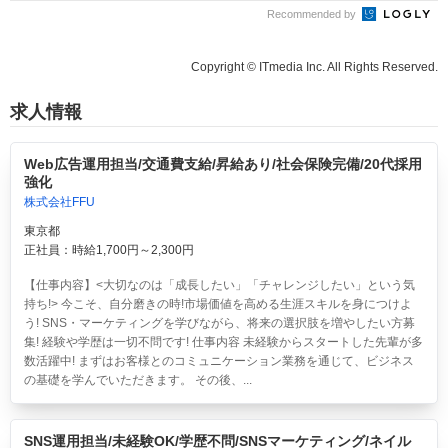
Recommended by
Copyright © ITmedia Inc. All Rights Reserved.
求人情報
Web広告運用担当/交通費支給/昇給あり/社会保険完備/20代採用
強化
株式会社FFU
東京都
正社員：時給1,700円～2,300円
【仕事内容】<大切なのは「成長したい」「チャレンジしたい」という気
持ち!> 今こそ、自分磨きの時!市場価値を高める生涯スキルを身につけよ
う! SNS・マーケティングを学びながら、将来の選択肢を増やしたい方募
集! 経験や学歴は一切不問です! 仕事内容 未経験からスタートした先輩が多
数活躍中! まずはお客様とのコミュニケーション業務を通じて、ビジネス
の基礎を学んでいただきます。 その後、...
SNS運用担当/未経験OK/学歴不問/SNSマーケティング/ネイル