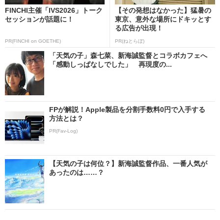
FINCHI主催「IVS2026」トーク
【その発想はなかった】猛暑の
セッションが話題に！
東京、意外な場所にドキッとす
る広告が出現！
PR(FINCHI on GOETHE)
PR(ねとらぼ)
「天気の子」森七菜、新海誠監督とコラボカフェへ
「感動しっぱなしでした」 再現度の...
FPが解説！Apple製品を分割手数料0円で入手する
方法とは？
PR(Fav-Log)
【天気の子は何位？】新海誠監督作品、一番人気が
あったのは……？