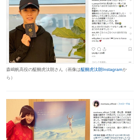
森嶋帆高役の醍醐虎汰朗さん（画像は
醍醐虎汰朗Instagram
か
ら）