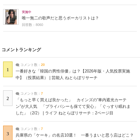
実施中
唯一無二の歌声だと思うボーカリストは？
回答数：8060
コメントランキング
コメント数：
20
1
一番好きな「韓国の男性俳優」は？【2026年版・人気投票実施
中】（投票結果） | 芸能人 ねとらぼリサーチ
コメント数：
7
2
「もっと早く買えば良かった」 カインズの“車内遮光カーテ
ン”が大人気 「プライバシーも保てて安心」「ぐっすり眠れま
した」（2/2） | ライフ ねとらぼリサーチ：2ページ目
コメント数：
7
3
兵庫県の「ケーキ」の名店10選！ 一番うまいと思う店はどこ？