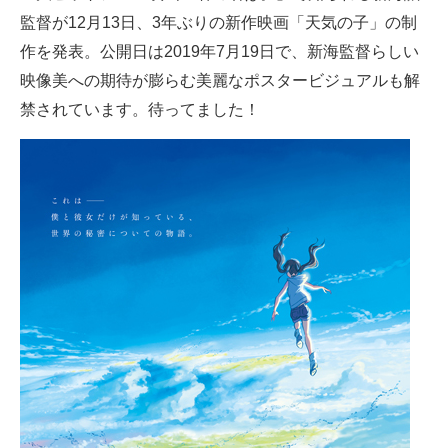
監督が12月13日、3年ぶりの新作映画「天気の子」の制
ITの今と未来を見通す
作を発表。公開日は2019年7月19日で、新海監督らしい
映像美への期待が膨らむ美麗なポスタービジュアルも解
スマホと通信の最新トレンド
禁されています。待ってました！
進化するPCとデバイスの未来
好きが集まる 比べて選べる
ビジネスと働き方のヒント
AI活用のいまが分かる
企業ITのトレンドを詳説
経営リーダーのコミュニティ
マーケ×ITの今がよく分かる
ITエンジニア向け専門サイト