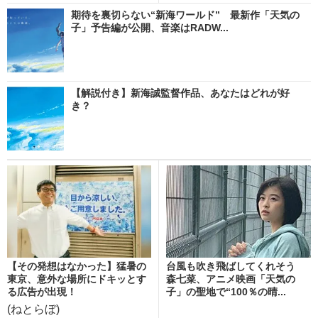
期待を裏切らない“新海ワールド” 最新作「天気の
子」予告編が公開、音楽はRADW...
【解説付き】新海誠監督作品、あなたはどれが好
き？
【その発想はなかった】猛暑の
台風も吹き飛ばしてくれそう
東京、意外な場所にドキッとす
森七菜、アニメ映画「天気の
る広告が出現！
子」の聖地で“100％の晴...
(ねとらぼ)