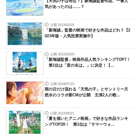
【天気の子は何位？】新海誠監督作品、一番人
気があったのは……？
公開 2023/02/25
「新海誠」監督の映画で好きな作品はどれ？【2
023年版・人気投票実施中】
公開 2022/03/20
「新海誠監督」映画作品人気ランキングTOP7！
第1位は「君の名は。」に決定！【...
公開 2019/07/22
雨の日だけ流れる「天気の子」とサントリー天
然水のコラボ新CMが公開 主演2人の歌...
公開 2022/05/21
「夏を描いたアニメ映画」で好きな作品ランキ
ングTOP28！ 第1位は「サマーウォ...