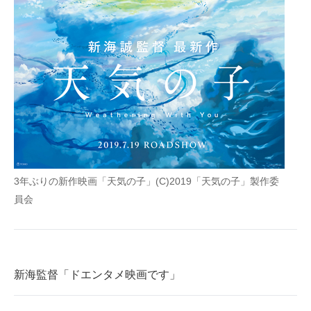
企業向けIT製品の総合サイト
IT製品の技術・比較・事例
製造業のIT導入・活用を支援
モノづくり技術者専門サイト
エレクトロニクス専門サイト
電子設計の基本と応用
3年ぶりの新作映画「天気の子」(C)2019「天気の子」製作委
エネルギーの専門メディア
員会
建設×テクノロジーの最前線
ちょっと気になるネットの話題
新海監督「ドエンタメ映画です」