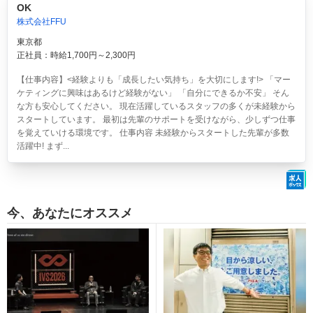
OK
株式会社FFU
東京都
正社員：時給1,700円～2,300円
【仕事内容】<経験よりも「成長したい気持ち」を大切にします!> 「マー
ケティングに興味はあるけど経験がない」 「自分にできるか不安」 そん
な方も安心してください。 現在活躍しているスタッフの多くが未経験から
スタートしています。 最初は先輩のサポートを受けながら、少しずつ仕事
を覚えていける環境です。 仕事内容 未経験からスタートした先輩が多数
活躍中! まず...
今、あなたにオススメ