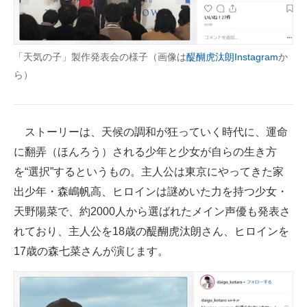
「天気の子」製作発表会の様子（画像は
醍醐虎汰朗Instagram
か
ら）
ストーリーは、天候の調和が狂っていく時代に、運命
に翻弄（ほんろう）される少年と少女が自らの生き方
を“選択”するというもの。主人公は東京にやってきた家
出少年・森嶋帆高、ヒロインは謎めいた力を持つ少女・
天野陽菜で、約2000人から選ばれたメイン声優も発表さ
れており、主人公を18歳の醍醐虎汰朗さん、ヒロインを
17歳の森七菜さんが演じます。