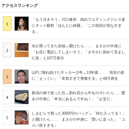
アクセスランキング
「もう泣きそう」川口春奈、純白ウエディングドレス姿
1
にネット騒然「ほんとに綺麗」「この笑顔が切なすぎ
る」
夫が買ってきた赤福→開けたら…… まさかの中身に
2
「お店に電話してしまいそう」「さすがに初めて見まし
た笑」と107万表示
山Pに憧れ続けたサッカー少年→13年後…… 現在の姿
3
に「えっぐい」「本気すぎて尊敬する」と49万再生
新潟の海で拾った石→割れ目から中をのぞいたら……驚
4
きの中身に「本当にあるんですね！」「お宝だ」
しまむらで買った3000円のバッグ→「何か入ってる！」
5
と開けたら…… まさかの中身に「買いに走った」「コ
スパ良すぎる」