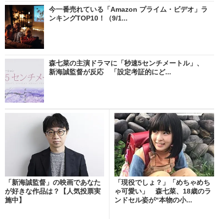
今一番売れている「Amazon プライム・ビデオ」ラ
ンキングTOP10！（9/1...
森七菜の主演ドラマに「秒速5センチメートル」、
新海誠監督が反応 「設定考証的にど...
「新海誠監督」の映画であなた
「現役でしょ？」「めちゃめち
が好きな作品は？【人気投票実
ゃ可愛い」 森七菜、18歳のラ
施中】
ンドセル姿が“本物の小...