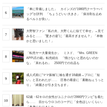
「車に常備しました」 カインズの“1980円クーラーバ
6
ッグ”が評判 「ちょうどいい大きさ」「保冷剤を止め
るベルトが良い」
大野智ファン「私の夫、大野くんに似てて幸せ」→見て
7
みると…… ‟驚きの姿”に「最高すぎません？」「本物
かと思いました！」
「転売ヤー大量発生か」 ミスド、『Mrs. GREEN
8
APPLEの箱』転売続出 「情けないと思わないのか
な」「呆れるわ」 2500円での出品も
成人式前に“ママ振袖”に袖を通す18歳娘→プロに「短
9
い」と言われたが…… 圧巻の着姿に「素敵ねぇうっと
り」「綺麗さが引き立ちます」
62歳・62キロの女性がユニクロの“2990円ワンピ”を着た
10
ら…… 目からウロコのコーデに「全色ほしいくらい」
「参考になりました」