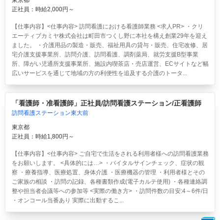
東京都
正社員：時給2,000円～
【仕事内容】<仕事内容> 訪問看護における看護師業務 <求人PR> ・クリ
エーティブカミヤ株式会社は町田市つくし野に本社を構え創業29年を迎え
ました。 ・介護用品の製造・販売、福祉用具の貸与・販売、住宅改修、居
宅介護支援事業所、訪問介護、訪問看護、調剤薬局、就労支援B型事業
所、障がい児通所支援事業所、施設内喫茶店・売店運営、ECサイトなど幅
広いサービスを通じて地域の方の利便性を追及する介護のトータ...
「看護師・准看護師」正社員/訪問看護ステーション/正看護師
訪問看護ステーション東大前
東京都
正社員：時給1,800円～
【仕事内容】<仕事内容> ご自宅で生活をされる利用者様への訪問看護業務
をお願いします。 <具体的には…> ・バイタルサインチェック、症状の観
察 ・療養指導、医療処置、身体介護 ・医療機器の管理 ・利用者様とその
ご家族の相談 ・訪問の記録、各種書類作成(電子カルテ使用) ・各種連絡調
整や担当者会議等への参加等 <実際の働き方> ・訪問件数の目安:4～6件/日
・オンコール当番あり 実際に出動するこ...