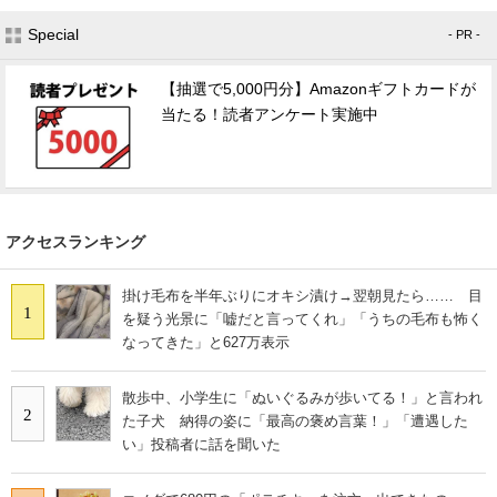
Special
- PR -
【抽選で5,000円分】Amazonギフトカードが
当たる！読者アンケート実施中
アクセスランキング
掛け毛布を半年ぶりにオキシ漬け→翌朝見たら…… 目
1
を疑う光景に「嘘だと言ってくれ」「うちの毛布も怖く
なってきた」と627万表示
散歩中、小学生に「ぬいぐるみが歩いてる！」と言われ
2
た子犬 納得の姿に「最高の褒め言葉！」「遭遇した
い」投稿者に話を聞いた