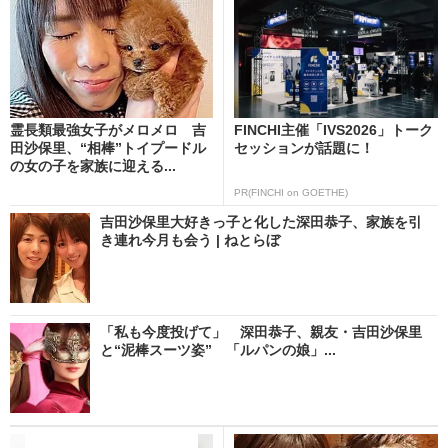
霊長類最強女子がメロメロ 吉
FINCHI主催「IVS2026」トーク
田沙保里、“相棒”トイプードル
セッションが話題に！
の女の子を家族に迎える...
PR(FINCHI on GOETHE)
吉田沙保里大好きっ子と化した深田恭子、家族を引
き連れ今月も会う | ねとらぼ
「私も今度投げて」 深田恭子、親友・吉田沙保里
と“泥棒スーツ姿” 「ルパンの娘」...