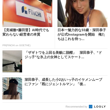
【見城徹×藤田晋】AI時代でも
日本一魅力的な33歳・深田恭子
変わらない経営者の本質
が公式Instagramを開始 俺た
ちはこれを待っ...
PR(FINCHI on GOETHE)
「ザギトワを上回る美貌に脱帽」 深田恭子、“ド
ジっ子”な氷上の女神としてスケート...
深田恭子、成長した小2おいっ子のイケメンムーブ
にファン「既にジェントルマン」「後...
Recommended by