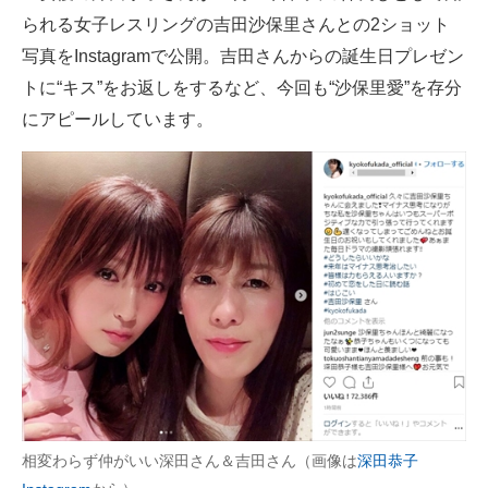
られる女子レスリングの吉田沙保里さんとの2ショット
ITの今と未来を見通す
写真をInstagramで公開。吉田さんからの誕生日プレゼン
トに“キス”をお返しをするなど、今回も“沙保里愛”を存分
スマホと通信の最新トレンド
にアピールしています。
進化するPCとデバイスの未来
好きが集まる 比べて選べる
ビジネスと働き方のヒント
AI活用のいまが分かる
企業ITのトレンドを詳説
経営リーダーのコミュニティ
マーケ×ITの今がよく分かる
相変わらず仲がいい深田さん＆吉田さん（画像は
深田恭子
ITエンジニア向け専門サイト