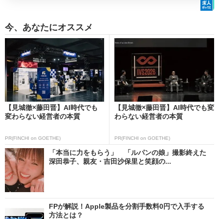
今、あなたにオススメ
【見城徹×藤田晋】AI時代でも
【見城徹×藤田晋】AI時代でも変
変わらない経営者の本質
わらない経営者の本質
PR(FINCHI on GOETHE)
PR(FINCHI on GOETHE)
「本当に力をもらう」 「ルパンの娘」撮影終えた
深田恭子、親友・吉田沙保里と笑顔の...
FPが解説！Apple製品を分割手数料0円で入手する
方法とは？