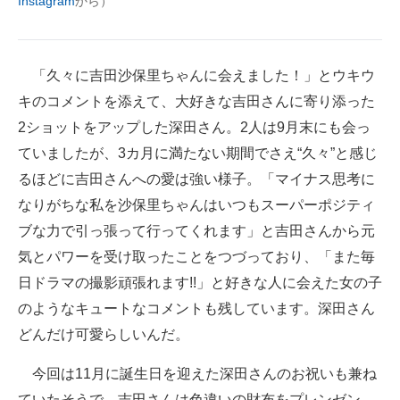
Instagram
から）
企業向けIT製品の総合サイト
IT製品の技術・比較・事例
「久々に吉田沙保里ちゃんに会えました！」とウキウ
製造業のIT導入・活用を支援
キのコメントを添えて、大好きな吉田さんに寄り添った
2ショットをアップした深田さん。2人は9月末にも会っ
モノづくり技術者専門サイト
ていましたが、3カ月に満たない期間でさえ“久々”と感じ
エレクトロニクス専門サイト
るほどに吉田さんへの愛は強い様子。「マイナス思考に
なりがちな私を沙保里ちゃんはいつもスーパーポジティ
電子設計の基本と応用
ブな力で引っ張って行ってくれます」と吉田さんから元
エネルギーの専門メディア
気とパワーを受け取ったことをつづっており、「また毎
日ドラマの撮影頑張れます!!」と好きな人に会えた女の子
建設×テクノロジーの最前線
のようなキュートなコメントも残しています。深田さん
ちょっと気になるネットの話題
どんだけ可愛らしいんだ。
今回は11月に誕生日を迎えた深田さんのお祝いも兼ね
ていたそうで、吉田さんは色違いの財布をプレンゼン