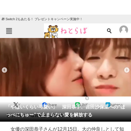
🎁 Switch 2もあたる！ プレゼントキャンペーン実施中！
ねとらぼメニュー
TOP
ニュース
エンタメ
クイズ
グルメ
地域
住まい
教育・育児
動物
リサーチ
2018/12/15 17:45（公開）
X
Share
LINE
hatena
会員記事
「やばいくらい可愛い」 深田恭子、吉田沙保里への“ほ
っぺにちゅー”で止まらない愛を解放する
もう深キョンは吉田さんのものです。
メディア
女優の深田恭子さんが12月15日、大の仲良しとして知
注目記事を集めた総合ページ