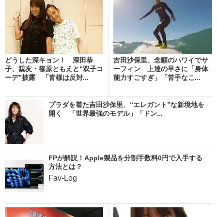
どうした深キョン！ 深田恭
吉田沙保里、念願のハワイでサ
子、親友・篠原ともえと“双子コ
ーフィン 上達の早さに「身体
ーデ”披露 「皆様は反対...
能力すごすぎ」「苦手なこ...
プラダを着た吉田沙保里、“エレガント”な新境地を
開く 「世界最強のモデル」「ドン...
FPが解説！Apple製品を分割手数料0円で入手する
方法とは？
Fav-Log