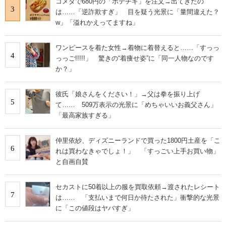
コメダで680円の「ポテチキ」を注文→出てきたの
3
は……「逆詐欺すぎ」 目を疑う光景に「量間違えた？
w」「溢れかえってますね」
ワンピースを着た女性→着物に着替えると……「すっっ
4
っっご!!!!!」 驚きの“着痩せ姿”に「同一人物なのです
か？」
彼氏「娘さんをください！」→父は拳を振り上げ
5
て…… 509万表示の光景に「めちゃいいお義父さん」
「最高家族すぎる」
仲里依紗、ディズニーランドで買った1800円土産を「こ
6
れは買わなきゃでしょ！」 「すっごい上手お買い物」
と自画自賛
セカストに50着以上の服を買取依頼→渡されたレシート
7
は…… 「支払いまで何日か待たされた」衝撃的な光景
に「この値段はヤバすぎ」