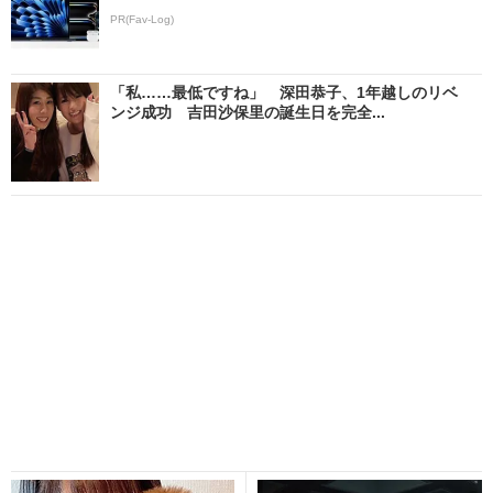
PR(Fav-Log)
「私……最低ですね」 深田恭子、1年越しのリベ
ンジ成功 吉田沙保里の誕生日を完全...