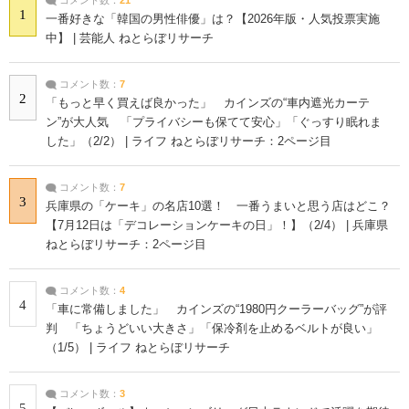
1
一番好きな「韓国の男性俳優」は？【2026年版・人気投票実施
中】 | 芸能人 ねとらぼリサーチ
コメント数：
7
2
「もっと早く買えば良かった」 カインズの“車内遮光カーテ
ン”が大人気 「プライバシーも保てて安心」「ぐっすり眠れま
した」（2/2） | ライフ ねとらぼリサーチ：2ページ目
コメント数：
7
3
兵庫県の「ケーキ」の名店10選！ 一番うまいと思う店はどこ？
【7月12日は「デコレーションケーキの日」！】（2/4） | 兵庫県
ねとらぼリサーチ：2ページ目
コメント数：
4
4
「車に常備しました」 カインズの“1980円クーラーバッグ”が評
判 「ちょうどいい大きさ」「保冷剤を止めるベルトが良い」
（1/5） | ライフ ねとらぼリサーチ
コメント数：
3
5