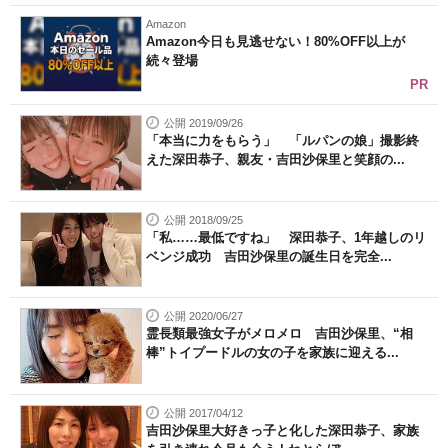
Amazon
Amazon今日も見逃せない！80%OFF以上が
続々登場
PR
公開 2019/09/26
「本当に力をもらう」 「ルパンの娘」撮影終
えた深田恭子、親友・吉田沙保里と笑顔の...
公開 2018/09/25
「私……最低ですね」 深田恭子、1年越しのリ
ベンジ成功 吉田沙保里の誕生日を完全...
公開 2020/06/27
霊長類最強女子がメロメロ 吉田沙保里、“相
棒”トイプードルの女の子を家族に迎える...
公開 2017/04/12
吉田沙保里大好きっ子と化した深田恭子、家族