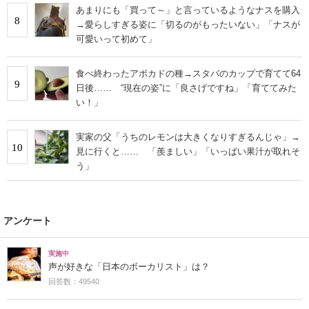
あまりにも「買って～」と言っているようなナスを購入
8
→愛らしすぎる姿に「切るのがもったいない」「ナスが
可愛いって初めて」
食べ終わったアボカドの種→スタバのカップで育てて64
9
日後…… “現在の姿”に「良さげですね」「育ててみた
い！」
実家の父「うちのレモンは大きくなりすぎるんじゃ」→
10
見に行くと…… 「羨ましい」「いっぱい果汁が取れそ
う」
アンケート
実施中
声が好きな「日本のボーカリスト」は？
回答数：49540