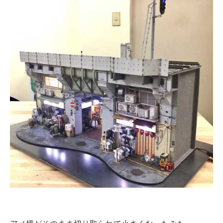
企業向けIT製品の総合サイト
IT製品の技術・比較・事例
製造業のIT導入・活用を支援
モノづくり技術者専門サイト
エレクトロニクス専門サイト
電子設計の基本と応用
エネルギーの専門メディア
建設×テクノロジーの最前線
ちょっと気になるネットの話題