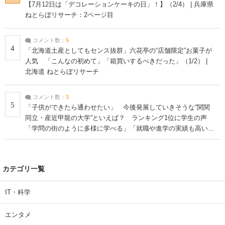
【7月12日は「デコレーションケーキの日」！】（2/4） | 兵庫県
ねとらぼリサーチ：2ページ目
コメント数：
5
4
「北海道土産としてもセンス抜群」六花亭の“店舗限定”お菓子が
人気 「こんなの初めて」「箱買いするべきだった」（1/2） |
北海道 ねとらぼリサーチ
コメント数：
3
5
「子供ができたら通わせたい」 今後発展していきそうな“関関
同立・産近甲龍の大学”といえば？ ランキング1位に学生の声
「学問の街のように多様に学べる」「就職や進学の実績も高い」
| 大学 ねとらぼリサーチ
カテゴリ一覧
IT・科学
エンタメ