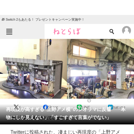
🎁 Switch 2もあたる！ プレゼントキャンペーン実施中！
ねとらぼメニュー
TOP
ニュース
エンタメ
クイズ
グルメ
地域
住まい
教育・育児
動物
リサーチ
2018/12/31 08:00（公開）
X
Share
LINE
hatena
会員記事
再現度が高すぎる“上野アメ横”のジオラマに反響 「本
物にしか見えない」「すごすぎて言葉がでない」
実際に上野で展示されていますよ！
メディア
Twitterに投稿された、凄まじい再現度の「上野アメ
注目記事を集めた総合ページ