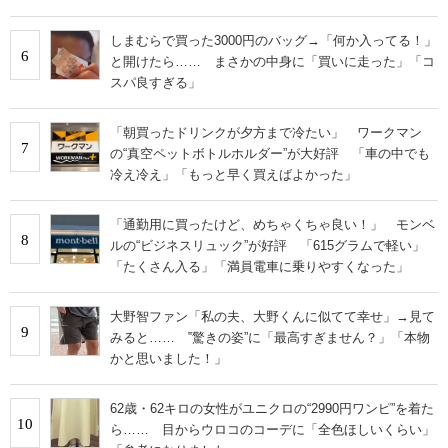
しまむらで買った3000円のバッグ→「何か入ってる！」
6
と開けたら…… まさかの中身に「買いに走った」「コ
スパ良すぎる」
「朝買ったドリンクが夕方まで冷たい」 ワークマン
7
の“真空ペットボトルホルダー”が大好評 「車の中でも
冷え冷え」「もっと早く買えばよかった」
「通勤用に買ったけど、めちゃくちゃ良い！」 モンベ
8
ルの“ビジネスリュック”が好評 「615グラムで軽い」
「たくさん入る」「満員電車に乗りやすくなった」
大野智ファン「私の夫、大野くんに似てて幸せ」→見て
9
みると…… ‟驚きの姿”に「最高すぎません？」「本物
かと思いました！」
62歳・62キロの女性がユニクロの“2990円ワンピ”を着た
10
ら…… 目からウロコのコーデに「全色ほしいくらい」