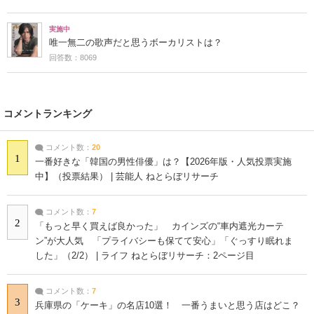
実施中
唯一無二の歌声だと思うボーカリストは？
回答数：8069
コメントランキング
コメント数：
20
1
一番好きな「韓国の男性俳優」は？【2026年版・人気投票実施
中】（投票結果） | 芸能人 ねとらぼリサーチ
コメント数：
7
2
「もっと早く買えば良かった」 カインズの“車内遮光カーテ
ン”が大人気 「プライバシーも保てて安心」「ぐっすり眠れま
した」（2/2） | ライフ ねとらぼリサーチ：2ページ目
コメント数：
7
3
兵庫県の「ケーキ」の名店10選！ 一番うまいと思う店はどこ？