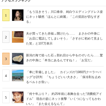
アクセスランキング
「もう泣きそう」川口春奈、純白ウエディングドレス姿
1
にネット騒然「ほんとに綺麗」「この笑顔が切なすぎ
る」
夫が買ってきた赤福→開けたら…… まさかの中身に
2
「お店に電話してしまいそう」「さすがに初めて見まし
た笑」と107万表示
新潟の海で拾った石→割れ目から中をのぞいたら……驚
3
きの中身に「本当にあるんですね！」「お宝だ」
「車に常備しました」 カインズの“1980円クーラーバ
4
ッグ”が評判 「ちょうどいい大きさ」「保冷剤を止め
るベルトが良い」
「何十年ぶり？」 約25年前に表舞台去った“消費税アイ
5
ドル” 現在の姿にネット衝撃「いくつになってもかわ
いい」「また会えるなんて」