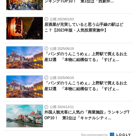
ンキングTOP10！ 第1位は「西新井...
公開 2023/01/03
居酒屋が充実していると思う山手線の駅はど
こ？【2023年版・人気投票実施中】
公開 2025/06/19
「パンダのうんこうめぇ」上野駅で買えるお土
産12選 「本物に結構似てる」「すげぇ...
公開 2025/06/19
「パンダのうんこうめぇ」上野駅で買えるお土
産12選 「本物に結構似てる」「すげぇ...
公開 2024/12/11
外国人観光客に人気の「商業施設」ランキングT
OP10！ 第1位は「キャナルシティ...
Recommended by