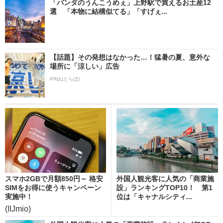
「パンダのうんこうめぇ」上野駅で買えるお土産12
選 「本物に結構似てる」「すげぇ...
【話題】その発想はなかった…！猛暑の夏、意外な
場所に「涼しい」広告
PR(ねとらぼ)
スマホ2GBで月額850円～ 格安
外国人観光客に人気の「商業施
SIMをお得に使うキャンペーン
設」ランキングTOP10！ 第1
実施中！
位は「キャナルシティ...
(IIJmio)