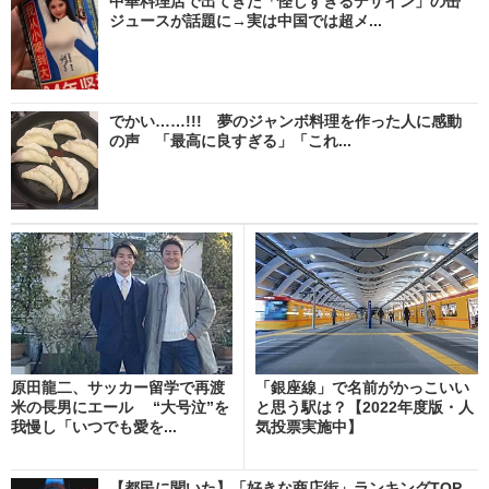
中華料理店で出てきた「怪しすぎるデザイン」の缶
ジュースが話題に→実は中国では超メ...
でかい……!!! 夢のジャンボ料理を作った人に感動
の声 「最高に良すぎる」「これ...
原田龍二、サッカー留学で再渡
「銀座線」で名前がかっこいい
米の長男にエール “大号泣”を
と思う駅は？【2022年度版・人
我慢し「いつでも愛を...
気投票実施中】
【都民に聞いた】「好きな商店街」ランキングTOP