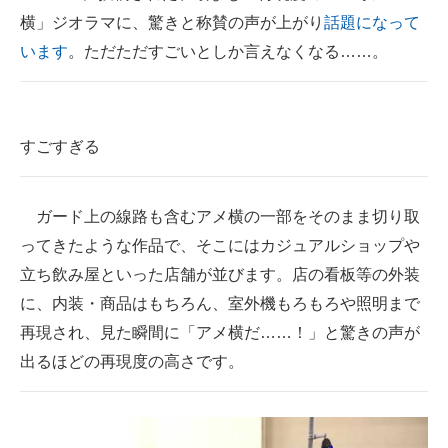
横」ジオラマに、驚きと称賛の声が上がり
話題になって
ITの今と未来を見通す
います
。ただただすごいとしか言えなくなる……。
スマホと通信の最新トレンド
進化するPCとデバイスの未来
すごすぎる
好きが集まる 比べて選べる
ビジネスと働き方のヒント
ガード上の線路も含むアメ横の一部をそのまま切り取
ってきたような作品で、そこにはカジュアルショップや
AI活用のいまが分かる
立ち飲み屋といった店舗が並びます。店の看板等の外装
企業ITのトレンドを詳説
に、内装・商品はもちろん、室外機もろもろや照明まで
再現され、見た瞬間に「アメ横だ……！」と驚きの声が
経営リーダーのコミュニティ
出るほどの再現度の高さです。
マーケ×ITの今がよく分かる
ITエンジニア向け専門サイト