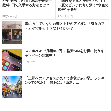
FPが解説！Apple製品を分割手
「階段を上ると汗がヤバい！」
数料0円で入手する方法とは？
→夏のピンチに寄り添う“水色の
広告”を発見
PR(Fav-Log)
PR(ねとらぼ)
海に面していない台東区上野のアメ横に「海女カフ
ェ」ができるそうな | ねとらぼ
スマホ2GBで月額850円～ 格安SIMをお得に使うキ
ャンペーン実施中！
PR(IIJmio)
「上野へのアクセスが良くて家賃が安い駅」ランキ
ングTOP10！ 第1位は「西新井...