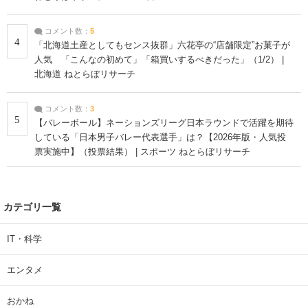
コメント数：
5
4
「北海道土産としてもセンス抜群」六花亭の“店舗限定”お菓子が
人気 「こんなの初めて」「箱買いするべきだった」（1/2） |
北海道 ねとらぼリサーチ
コメント数：
3
5
【バレーボール】ネーションズリーグ日本ラウンドで活躍を期待
している「日本男子バレー代表選手」は？【2026年版・人気投
票実施中】（投票結果） | スポーツ ねとらぼリサーチ
カテゴリ一覧
IT・科学
エンタメ
おかね