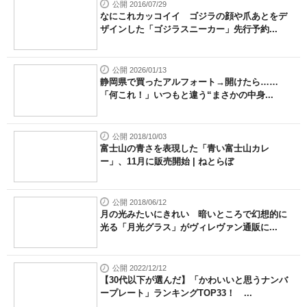
公開 2016/07/29
なにこれカッコイイ ゴジラの顔や爪あとをデ
ザインした「ゴジラスニーカー」先行予約...
公開 2026/01/13
静岡県で買ったアルフォート→開けたら……
「何これ！」いつもと違う“まさかの中身...
公開 2018/10/03
富士山の青さを表現した「青い富士山カレ
ー」、11月に販売開始 | ねとらぼ
公開 2018/06/12
月の光みたいにきれい 暗いところで幻想的に
光る「月光グラス」がヴィレヴァン通販に...
公開 2022/12/12
【30代以下が選んだ】「かわいいと思うナンバ
ープレート」ランキングTOP33！ ...