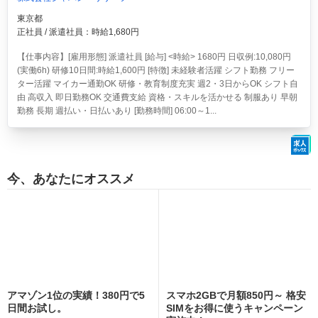
東京都
正社員 / 派遣社員：時給1,680円
【仕事内容】[雇用形態] 派遣社員 [給与] <時給> 1680円 日収例:10,080円
(実働6h) 研修10日間:時給1,600円 [特徴] 未経験者活躍 シフト勤務 フリー
ター活躍 マイカー通勤OK 研修・教育制度充実 週2・3日からOK シフト自
由 高収入 即日勤務OK 交通費支給 資格・スキルを活かせる 制服あり 早朝
勤務 長期 週払い・日払いあり [勤務時間] 06:00～1...
今、あなたにオススメ
アマゾン1位の実績！380円で5
スマホ2GBで月額850円～ 格安
日間お試し。
SIMをお得に使うキャンペーン