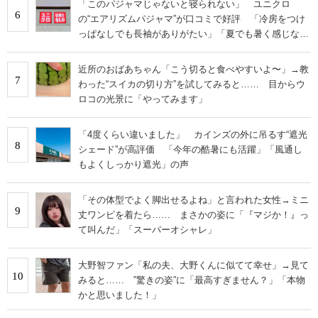
「このパジャマじゃないと寝られない」 ユニクロ
6
の“エアリズムパジャマ”が口コミで好評 「冷房をつけ
っぱなしでも長袖がありがたい」「夏でも暑く感じな
い」
近所のおばあちゃん「こう切ると食べやすいよ〜」→教
7
わった“スイカの切り方”を試してみると…… 目からウ
ロコの光景に「やってみます」
「4度くらい違いました」 カインズの外に吊るす“遮光
8
シェード”が高評価 「今年の酷暑にも活躍」「風通し
もよくしっかり遮光」の声
「その体型でよく脚出せるよね」と言われた女性→ミニ
9
丈ワンピを着たら…… まさかの姿に「『マジか！』っ
て叫んだ」「スーパーオシャレ」
大野智ファン「私の夫、大野くんに似てて幸せ」→見て
10
みると…… ‟驚きの姿”に「最高すぎません？」「本物
かと思いました！」