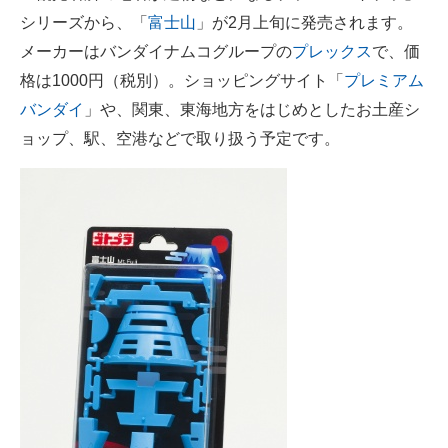
シリーズから、「
富士山
」が2月上旬に発売されます。
ITの今と未来を見通す
メーカーはバンダイナムコグループの
プレックス
で、価
格は1000円（税別）。ショッピングサイト「
プレミアム
スマホと通信の最新トレンド
バンダイ
」や、関東、東海地方をはじめとしたお土産シ
進化するPCとデバイスの未来
ョップ、駅、空港などで取り扱う予定です。
好きが集まる 比べて選べる
ビジネスと働き方のヒント
AI活用のいまが分かる
企業ITのトレンドを詳説
経営リーダーのコミュニティ
マーケ×ITの今がよく分かる
ITエンジニア向け専門サイト