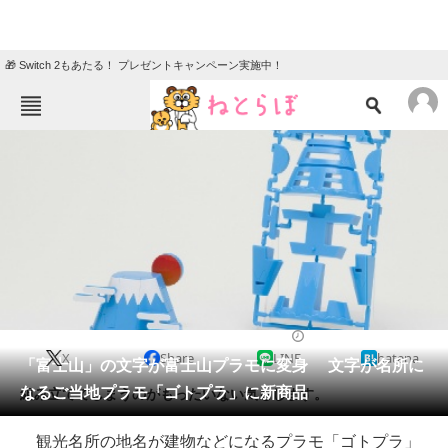
🎁 Switch 2もあたる！ プレゼントキャンペーン実施中！
ねとらぼメニュー
TOP
ニュース
エンタメ
クイズ
グルメ
地域
住まい
教育・育児
動物
リサーチ
2019/02/05 08:00（公開）
X
Share
LINE
hatena
会員記事
「富士山」の文字が富士山プラモに変身 文字が名所に
なるご当地プラモ「ゴトプラ」に新商品
組み立ててしまうのがもったいない気もします。
メディア
観光名所の地名が建物などになるプラモ「ゴトプラ」
注目記事を集めた総合ページ