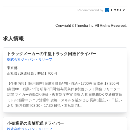
Recommended by
Copyright © ITmedia Inc. All Rights Reserved.
求人情報
トラックメーカーの中型トラック回送ドライバー
株式会社ジャパン・リリーフ
東京都
正社員 / 派遣社員：時給1,700円
【仕事内容】[雇用形態] 派遣社員 [給与] <時給> 1700円 日収例:17,850円
(実働8h、残業2h/日) 研修7日間:給与同条件 [特徴] シフト勤務 フリーター
活躍 マイカー通勤OK 研修・教育制度充実 高収入 即日勤務OK 交通費支給
ミドル活躍中 シニア活躍中 資格・スキルを活かせる 長期 週払い・日払い
あり [勤務時間] 08:30～17:30 日払・週払対応!...
小売業界の店舗配送ドライバー
株式会社ジャパン・リリーフ