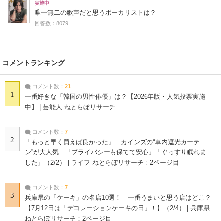
実施中
唯一無二の歌声だと思うボーカリストは？
回答数：8079
コメントランキング
コメント数：
21
1
一番好きな「韓国の男性俳優」は？【2026年版・人気投票実施
中】 | 芸能人 ねとらぼリサーチ
コメント数：
7
2
「もっと早く買えば良かった」 カインズの“車内遮光カーテ
ン”が大人気 「プライバシーも保てて安心」「ぐっすり眠れま
した」（2/2） | ライフ ねとらぼリサーチ：2ページ目
コメント数：
7
3
兵庫県の「ケーキ」の名店10選！ 一番うまいと思う店はどこ？
【7月12日は「デコレーションケーキの日」！】（2/4） | 兵庫県
ねとらぼリサーチ：2ページ目