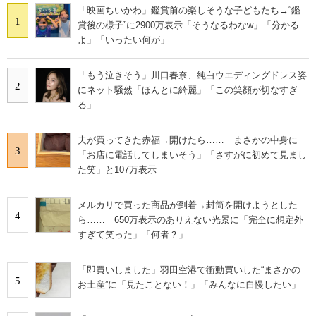
「映画ちいかわ」鑑賞前の楽しそうな子どもたち→“鑑
1
賞後の様子”に2900万表示「そうなるわなw」「分かる
よ」「いったい何が」
「もう泣きそう」川口春奈、純白ウエディングドレス姿
2
にネット騒然「ほんとに綺麗」「この笑顔が切なすぎ
る」
夫が買ってきた赤福→開けたら…… まさかの中身に
3
「お店に電話してしまいそう」「さすがに初めて見まし
た笑」と107万表示
メルカリで買った商品が到着→封筒を開けようとした
4
ら…… 650万表示のありえない光景に「完全に想定外
すぎて笑った」「何者？」
「即買いしました」羽田空港で衝動買いした“まさかの
5
お土産”に「見たことない！」「みんなに自慢したい」