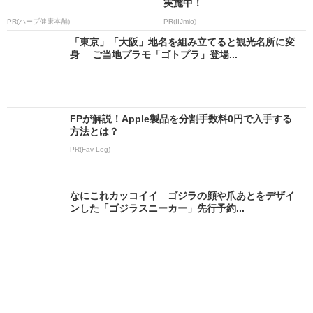
実施中！
PR(ハーブ健康本舗)
PR(IIJmio)
「東京」「大阪」地名を組み立てると観光名所に変
身 ご当地プラモ「ゴトプラ」登場...
FPが解説！Apple製品を分割手数料0円で入手する
方法とは？
PR(Fav-Log)
なにこれカッコイイ ゴジラの顔や爪あとをデザイ
ンした「ゴジラスニーカー」先行予約...