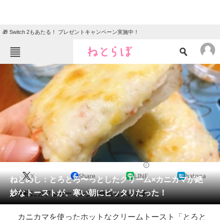
🎁 Switch 2もあたる！ プレゼントキャンペーン実施中！
ねとらぼメニュー
TOP
ニュース
エンタメ
クイズ
グルメ
地域
住まい
教育・育児
動物
リサーチ
2019/02/13 18:00（公開）
X
Share
LINE
hatena
会員記事
ねとめし：とろとろ〜っとしたクリーム×カニカマが絶
妙なトーストが、寒い朝にピッタリだった！
お手軽にカフェモーニングが作れちゃいます。
メディア
カニカマを使ったホットなクリームトースト「とろと
注目記事を集めた総合ページ