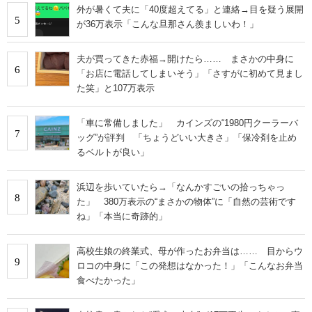
外が暑くて夫に「40度超えてる」と連絡→目を疑う展開
5
が36万表示「こんな旦那さん羨ましいわ！」
夫が買ってきた赤福→開けたら…… まさかの中身に
6
「お店に電話してしまいそう」「さすがに初めて見まし
た笑」と107万表示
「車に常備しました」 カインズの“1980円クーラーバ
7
ッグ”が評判 「ちょうどいい大きさ」「保冷剤を止め
るベルトが良い」
浜辺を歩いていたら→「なんかすごいの拾っちゃっ
8
た」 380万表示の“まさかの物体”に「自然の芸術です
ね」「本当に奇跡的」
高校生娘の終業式、母が作ったお弁当は…… 目からウ
9
ロコの中身に「この発想はなかった！」「こんなお弁当
食べたかった」