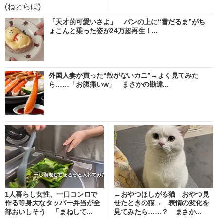
(ねとらぼ)
「天才的可愛いさよ」 パンの上に“雪だるま”がち
ょこんと乗った姿が24万超再生！...
外国人妻が買った“殻がないカニ”→よく見てみた
ら……「お腹痛いw」 まさかの勘違...
1人暮らし女性、一口コンロで
←おやつほしがる猫 おやつ見
作る等身大なタッパー弁当が全
せたときの猫→ 表情の変化を
部おいしそう 「まねして...
見てみたら……？ まさか...