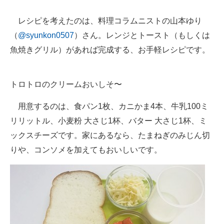
企業向けIT製品の総合サイト
レシピを考えたのは、料理コラムニストの山本ゆり
IT製品の技術・比較・事例
（
@syunkon0507
）さん。レンジとトースト（もしくは
魚焼きグリル）があれば完成する、お手軽レシピです。
製造業のIT導入・活用を支援
モノづくり技術者専門サイト
トロトロのクリームおいしそ〜
エレクトロニクス専門サイト
用意するのは、食パン1枚、カニかま4本、牛乳100ミ
電子設計の基本と応用
リリットル、小麦粉 大さじ1杯、バター 大さじ1杯、ミ
ックスチーズです。家にあるなら、たまねぎのみじん切
エネルギーの専門メディア
りや、コンソメを加えてもおいしいです。
建設×テクノロジーの最前線
ちょっと気になるネットの話題