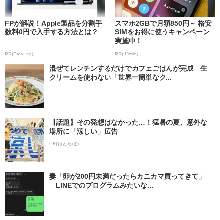
FPが解説！Apple製品を分割手
スマホ2GBで月額850円～ 格安
数料0円で入手する方法とは？
SIMをお得に使うキャンペーン
実施中！
PR(Fav-Log)
PR(IIJmio)
混ぜてレンチンするだけでカフェごはんが完成 生
クリームを使わない「世界一簡単なク...
【話題】その発想はなかった…！猛暑の夏、意外な
場所に「涼しい」広告
PR(ねとらぼ)
妻「卵が200円未満だったらカニカマ買ってきて」
LINEでのプログラムみたいな...