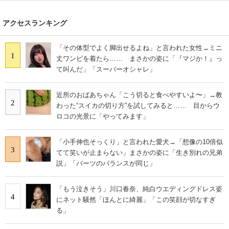
アクセスランキング
「その体型でよく脚出せるよね」と言われた女性→ミニ
1
丈ワンピを着たら…… まさかの姿に「『マジか！』っ
て叫んだ」「スーパーオシャレ」
近所のおばあちゃん「こう切ると食べやすいよ〜」→教
2
わった“スイカの切り方”を試してみると…… 目からウ
ロコの光景に「やってみます」
「小手伸也そっくり」と言われた愛犬→「想像の10倍似
3
てて笑いが止まらない」まさかの姿に「生き別れの兄弟
説」「パーツのバランスが同じ」
「もう泣きそう」川口春奈、純白ウエディングドレス姿
4
にネット騒然「ほんとに綺麗」「この笑顔が切なすぎ
る」