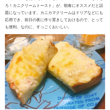
ろ！カニクリームトースト」が、朝食にオススメだと話
ITの今と未来を見通す
題になっています。カニカマクリームはドリアなどにも
応用でき、前日の夜に作り置きしておけるので、とって
スマホと通信の最新トレンド
も便利。なのに、すっごくおいしい。
進化するPCとデバイスの未来
好きが集まる 比べて選べる
ビジネスと働き方のヒント
AI活用のいまが分かる
企業ITのトレンドを詳説
経営リーダーのコミュニティ
マーケ×ITの今がよく分かる
ITエンジニア向け専門サイト