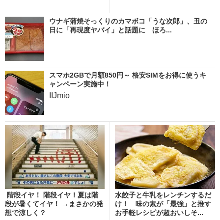
ウナギ蒲焼そっくりのカマボコ「うな次郎」、丑の
日に「再現度ヤバイ」と話題に ほろ...
スマホ2GBで月額850円～ 格安SIMをお得に使うキ
ャンペーン実施中！
IIJmio
階段イヤ！ 階段イヤ！夏は階
水餃子と牛乳をレンチンするだ
段が暑くてイヤ！ →まさかの発
け！ 味の素が「最強」と推す
想で涼しく？
お手軽レシピが超おいしそ...