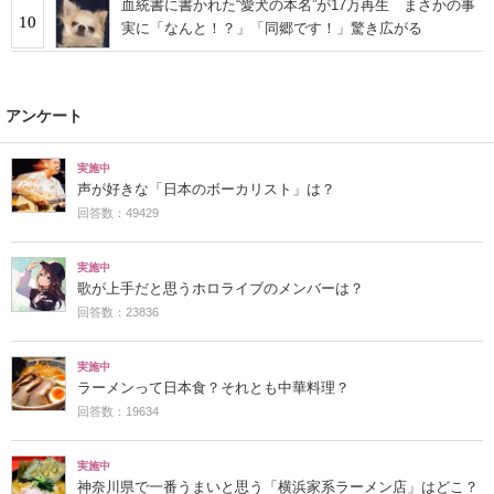
血統書に書かれた“愛犬の本名”が17万再生 まさかの事
10
実に「なんと！？」「同郷です！」驚き広がる
アンケート
実施中
声が好きな「日本のボーカリスト」は？
回答数：49429
実施中
歌が上手だと思うホロライブのメンバーは？
回答数：23836
実施中
ラーメンって日本食？それとも中華料理？
回答数：19634
実施中
神奈川県で一番うまいと思う「横浜家系ラーメン店」はどこ？