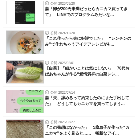
公開 2023/03/20
妻「卵が200円未満だったらカニカマ買ってき
て」 LINEでのプログラムみたいな...
公開 2024/12/20
「これ作ったら夫に好評でした」 “レンチンの
み”で作れちゃうアイデアレシピが4....
公開 2025/02/01
【白菜】「細かいことは気にしない」 70代お
ばあちゃんが作る“愛情満杯の白菜レシ...
公開 2022/07/14
妻「夫、辞めるって約束したのにまた手出して
た」 どうしてもカニカマを買ってしまう...
公開 2025/03/27
「この発想はなかった」 5歳息子が作った“カ
ニカマ”をよく見ると…… 斬新なアイ...