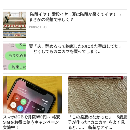
階段イヤ！ 階段イヤ！夏は階段が暑くてイヤ！ →
まさかの発想で涼しく？
PR(ねとらぼ)
妻「夫、辞めるって約束したのにまた手出してた」
どうしてもカニカマを買ってしまう...
スマホ2GBで月額850円～ 格安
「この発想はなかった」 5歳息
SIMをお得に使うキャンペーン
子が作った“カニカマ”をよく見
実施中！
ると…… 斬新なアイ...