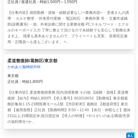
正社員 / 派遣社員：時給1,500円～1,550円
【仕事内容】病院勤務・資格・経験必要なし! <業務内容> ・患者さんの誘
導 ・カルテ整理 ・外来受付業務 ・電話対応 ・事務作業 等 ・文書作成補
助(診断書等) ・他、外来診療に関する業務全般 PCスキル:ワード・エクセ
ルのキーボード入力 丁寧に教えて頂けるので未経験でも安心して勤務出来
ますよ。 残業も基本ありませんので、プライベートも充実。 長期安定雇
用・正職員へも道もございます。 <...
柔道整復師/葛飾区/東京都
かめあり脳神経外科
東京都
正社員：時給1,800円
【仕事内容】柔道整復師業務 院内清掃業務 その他 【経験・資格】柔道整
復師 【給与】時給1,800円 【求人番号】663018033 【勤務地】東京都葛
飾区亀有1-15-23間医療モール1階 【市区町村】葛飾区 【都道府県】東京
都 【雇用形態】正社員 【勤務時間】8:50～12:40 【休日・休暇など】週休
2日以上;日曜固定休;祝日固定休 【求人の特徴】<やりがいのある職場/充実
の福利厚生>か...