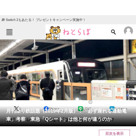
🎁 Switch 2もあたる！ プレゼントキャンペーン実施中！
ねとらぼメニュー
TOP
ニュース
エンタメ
クイズ
グルメ
地域
住まい
教育・育児
動物
リサーチ
2019/02/15 12:00（公開）
X
Share
LINE
hatena
会員記事
月刊乗り鉄話題（2019年2月版）：「必ず座れる通勤電
車」考察 東急「Qシート」は他と何が違うのか
なぜ「Qトレイン」ではなく「Qシート」なんですかね？
メディア
目次を表示
注目記事を集めた総合ページ