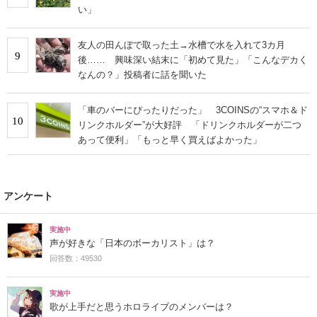
い」
友人の田んぼで取った土→水槽で水を入れて3カ月
9
後…… 興味深い結末に「初めて見た」「こんなデカく
なんの？」投稿者に話を聞いた
「車のバーにぴったりだった」 3COINSの“スマホ＆ド
10
リンクホルダー”が大好評 「ドリンクホルダーが二つ
あって便利」「もっと早く買えばよかった」
アンケート
実施中
声が好きな「日本のボーカリスト」は？
回答数：49530
実施中
歌が上手だと思うホロライブのメンバーは？