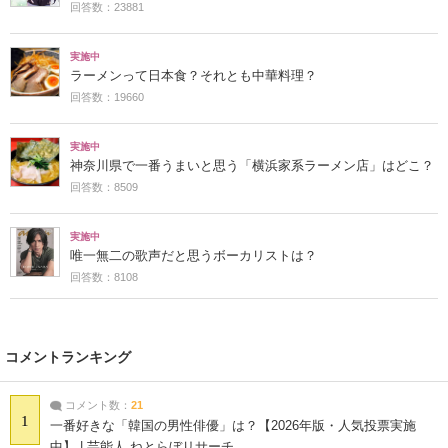
回答数：23881
実施中
ラーメンって日本食？それとも中華料理？
回答数：19660
実施中
神奈川県で一番うまいと思う「横浜家系ラーメン店」はどこ？
回答数：8509
実施中
唯一無二の歌声だと思うボーカリストは？
回答数：8108
コメントランキング
コメント数：
21
1
一番好きな「韓国の男性俳優」は？【2026年版・人気投票実施
中】 | 芸能人 ねとらぼリサーチ