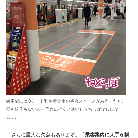
企業向けIT製品の総合サイト
IT製品の技術・比較・事例
製造業のIT導入・活用を支援
モノづくり技術者専門サイト
エレクトロニクス専門サイト
電子設計の基本と応用
エネルギーの専門メディア
建設×テクノロジーの最前線
乗車駅にはQシート利用者専用の待合スペースがある。ただ、
壁も椅子もないので早めに行くと寒いし立ちっぱなしにな
ちょっと気になるネットの話題
る……
さらに重大な欠点もあります。「
乗客案内に人手が掛