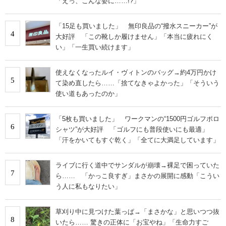
「えっ、こんな姿に……!?」
「15足も買いました」 無印良品の“撥水スニーカー”が
4
大好評 「この靴しか履けません」「本当に疲れにく
い」「一生買い続けます」
使えなくなったルイ・ヴィトンのバッグ→約4万円かけ
5
て染め直したら……「捨てなきゃよかった」「そういう
使い道もあったのか」
「5枚も買いました」 ワークマンの“1500円ゴルフポロ
6
シャツ”が大好評 「ゴルフにも普段使いにも最適」
「汗をかいてもすぐ乾く」「全てに大満足しています」
ライブに行く道中でサンダルが崩壊→裸足で困っていた
7
ら…… 「かっこ良すぎ」まさかの展開に感動「こうい
う人に私もなりたい」
草刈り中に見つけた葉っぱ→「まさかな」と思いつつ抜
8
いたら…… 驚きの正体に「お宝やね」「生命力すご