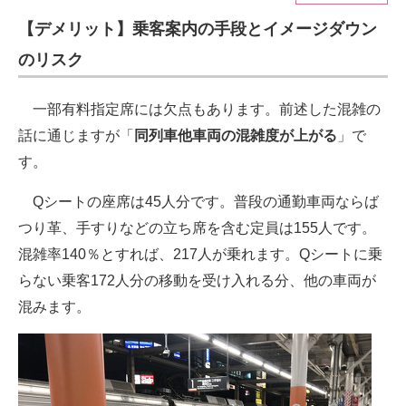
【デメリット】乗客案内の手段とイメージダウン
ITの今と未来を見通す
のリスク
スマホと通信の最新トレンド
一部有料指定席には欠点もあります。前述した混雑の
進化するPCとデバイスの未来
話に通じますが「
同列車他車両の混雑度が上がる
」で
好きが集まる 比べて選べる
す。
ビジネスと働き方のヒント
Qシートの座席は45人分です。普段の通勤車両ならば
つり革、手すりなどの立ち席を含む定員は155人です。
AI活用のいまが分かる
混雑率140％とすれば、217人が乗れます。Qシートに乗
企業ITのトレンドを詳説
らない乗客172人分の移動を受け入れる分、他の車両が
混みます。
経営リーダーのコミュニティ
マーケ×ITの今がよく分かる
ITエンジニア向け専門サイト