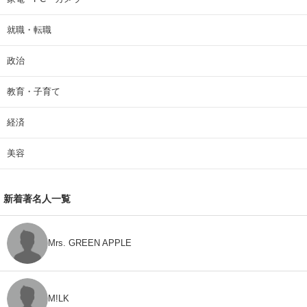
就職・転職
政治
教育・子育て
経済
美容
新着著名人一覧
Mrs. GREEN APPLE
M!LK