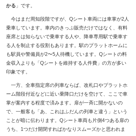
かる
」です。
今はまだ周知段階ですが、Qシート車両には車掌が2人
乗車しています。車内のきっぷ販売だけではなく、有料
座席とは知らないで乗車する人や、降車専用駅で乗車す
る人を制止する役割もあります。駅のプラットホームに
も駅員や警備員が2〜5人待機しています。Qシートの料
金収入よりも「Qシートを維持する人件費」の方が多い
印象です。
一方、全車指定席の列車ならば、改札口やプラットホ
ーム階段付近などに近い乗降口だけを空けて、ここで車
掌が案内する程度で済みます。扉が一斉に開かないの
で、一般客も「あ、これはふだんの列車と違う」という
ことが暗に伝わります。Qシート車両も片側4つある扉の
うち、1つだけ開閉すればかなりスムーズかと思われま