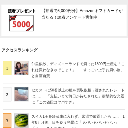
【抽選で5,000円分】Amazonギフトカードが
当たる！読者アンケート実施中
アクセスランキング
仲里依紗、ディズニーランドで買った1800円土産を「こ
1
れは買わなきゃでしょ！」 「すっごい上手お買い物」
と自画自賛
セカストに50着以上の服を買取依頼→渡されたレシート
2
は…… 「支払いまで何日か待たされた」衝撃的な光景
に「この値段はヤバすぎ」
スイカ1玉を冷蔵庫に入れず、常温で放置したら…… 1
3
年8カ月後、目を疑う光景に「ヤバいヤバいヤバい」