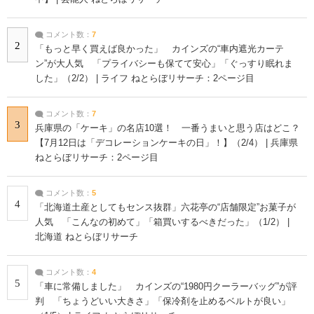
コメント数：
7
2
「もっと早く買えば良かった」 カインズの“車内遮光カーテ
ン”が大人気 「プライバシーも保てて安心」「ぐっすり眠れま
した」（2/2） | ライフ ねとらぼリサーチ：2ページ目
コメント数：
7
3
兵庫県の「ケーキ」の名店10選！ 一番うまいと思う店はどこ？
【7月12日は「デコレーションケーキの日」！】（2/4） | 兵庫県
ねとらぼリサーチ：2ページ目
コメント数：
5
4
「北海道土産としてもセンス抜群」六花亭の“店舗限定”お菓子が
人気 「こんなの初めて」「箱買いするべきだった」（1/2） |
北海道 ねとらぼリサーチ
コメント数：
4
5
「車に常備しました」 カインズの“1980円クーラーバッグ”が評
判 「ちょうどいい大きさ」「保冷剤を止めるベルトが良い」