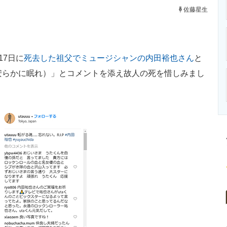
ニクス専門サイト
電子設計の基本と応用
エネルギーの専
佐藤星生
17日に
死去した祖父でミュージシャンの内田裕也さん
と
I.P（安らかに眠れ）」とコメントを添え故人の死を惜しみまし