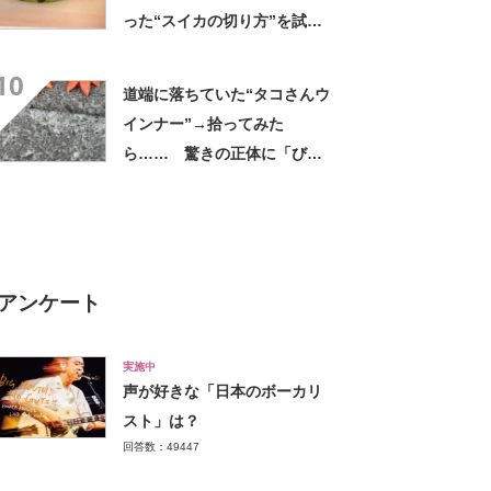
った“スイカの切り方”を試し
てみると…… 目からウロコ
10
の光景に「やってみます」
道端に落ちていた“タコさんウ
インナー”→拾ってみた
ら…… 驚きの正体に「びっ
くりした～」「焦げ目がリア
ル……」
アンケート
実施中
声が好きな「日本のボーカリ
スト」は？
回答数：49447