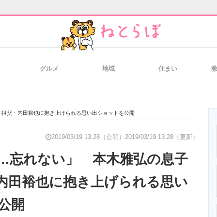
グルメ
地域
住まい
と未来を見通す
スマホと通信の最新トレンド
進化するPCとデ
、祖父・内田裕也に抱き上げられる思い出ショットを公開
のいまが分かる
企業ITのトレンドを詳説
経営リーダーの
2019/03/19 13:28（公開）
2019/03/19 13:28（更新）
…忘れない」 本木雅弘の息子
・内田裕也に抱き上げられる思い
T製品の総合サイト
IT製品の技術・比較・事例
製造業のIT導入
公開