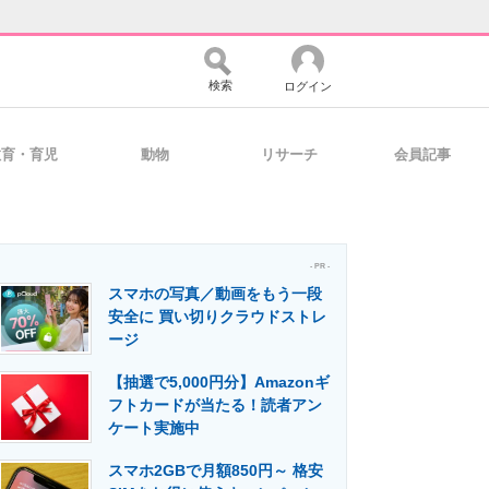
検索
ログイン
教育・育児
動物
リサーチ
会員記事
バイスの未来
好きが集まる 比べて選べる
- PR -
スマホの写真／動画をもう一段
コミュニティ
マーケ×ITの今がよく分かる
安全に 買い切りクラウドストレ
ージ
【抽選で5,000円分】Amazonギ
・活用を支援
フトカードが当たる！読者アン
ケート実施中
スマホ2GBで月額850円～ 格安