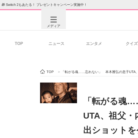
🎁 Switch 2もあたる！ プレゼントキャンペーン実施中！
メディア
TOP
ニュース
エンタメ
クイズ
注目記事を集めた総合ページ
ITの今
TOP
>
「転がる魂……忘れない」 本木雅弘の息子UTA
ビジネスと働き方のヒント
AI活用
「転がる魂…
UTA、祖父
ITエンジニア向け専門サイト
企業向けI
出ショットを