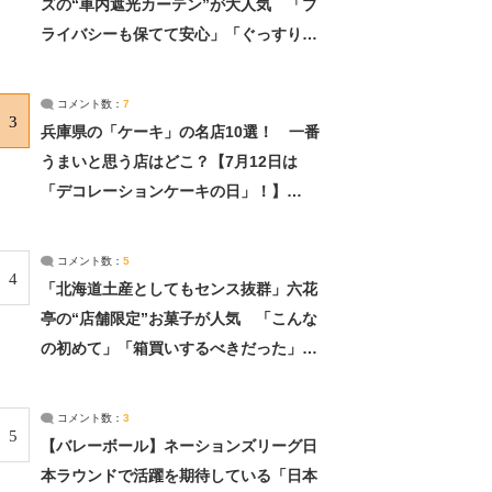
ズの“車内遮光カーテン”が大人気 「プ
ライバシーも保てて安心」「ぐっすり眠
れました」（2/2） | ライフ ねとらぼリ
サーチ：2ページ目
コメント数：
7
3
兵庫県の「ケーキ」の名店10選！ 一番
うまいと思う店はどこ？【7月12日は
「デコレーションケーキの日」！】
（2/4） | 兵庫県 ねとらぼリサーチ：2ペ
ージ目
コメント数：
5
4
「北海道土産としてもセンス抜群」六花
亭の“店舗限定”お菓子が人気 「こんな
の初めて」「箱買いするべきだった」
（1/2） | 北海道 ねとらぼリサーチ
コメント数：
3
5
【バレーボール】ネーションズリーグ日
本ラウンドで活躍を期待している「日本