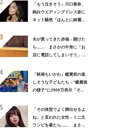
2
ぎて笑った」「何者？」
「もう泣きそう」川口春奈、
純白ウエディングドレス姿に
ネット騒然「ほんとに綺麗」
「この笑顔が切なすぎる」
3
夫が買ってきた赤福→開けた
ら…… まさかの中身に「お
店に電話してしまいそう」
「さすがに初めて見ました
4
笑」と107万表示
「映画ちいかわ」鑑賞前の楽
しそうな子どもたち→“鑑賞後
の様子”に2900万表示「そう
なるわなw」「分かるよ」
5
「いったい何が」
「その体型でよく脚出せるよ
ね」と言われた女性→ミニ丈
ワンピを着たら…… まさか