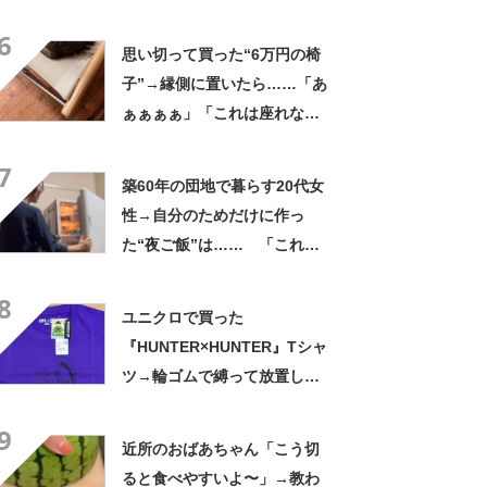
の姿に「『マジか！』って叫
6
んだ」「スーパーオシャレ」
思い切って買った“6万円の椅
子”→縁側に置いたら……「あ
ぁぁぁぁ」「これは座れな
い」「諦めてください」
7
築60年の団地で暮らす20代女
性→自分のためだけに作っ
た“夜ご飯”は…… 「これぞ
手料理」「こんな女性になり
8
たい！」
ユニクロで買った
『HUNTER×HUNTER』Tシャ
ツ→輪ゴムで縛って放置した
ら…… まさかの光景に「す
9
すすすすごすぎる!!!」「ハイ
近所のおばあちゃん「こう切
ター買ってきます」
ると食べやすいよ〜」→教わ