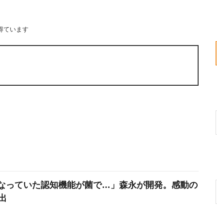
得ています
なっていた認知機能が菌で…」森永が開発。感動の
出