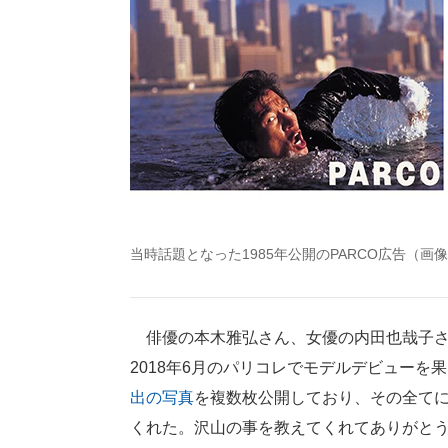
当時話題となった1985年公開のPARCO広告（画
俳優の本木雅弘さん、女優の内田也哉子さん
2018年6月のパリコレでモデルデビューを果
出の写真
を複数枚公開しており、その全て
くれた。沢山の事を教えてくれてありがと