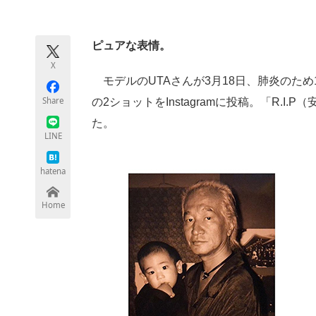
モノづくり技術者専門サイト
エレクトロ
ピュアな表情。
X
ちょっと気になるネットの話題
モデルのUTAさんが3月18日、肺炎のため
Share
の2ショットをInstagramに投稿。「R.
た。
LINE
hatena
Home