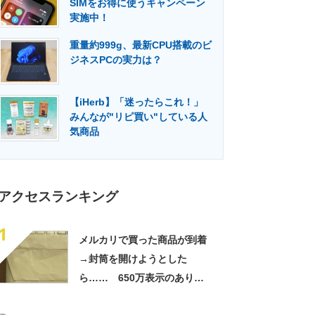
SIMをお得に使うキャンペーン
門メディア
建設×テクノロジーの最前線
実施中！
重量約999g、最新CPU搭載のビ
ジネスPCの実力は？
【iHerb】「迷ったらこれ！」
みんなが"リピ買い"している人
気商品
アクセスランキング
1
メルカリで買った商品が到着
→封筒を開けようとした
ら…… 650万表示のありえ
ない光景に「完全に想定外す