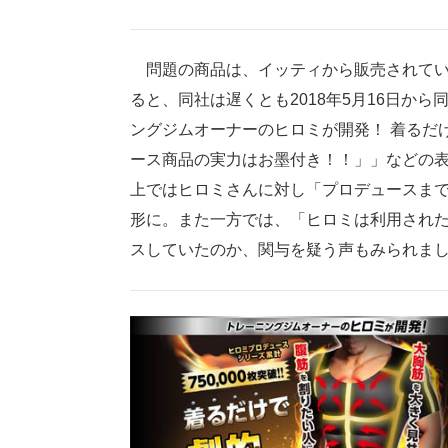
問題の商品は、イッティから販売されて
ると、同社は遅くとも2018年5月16日から
ングジムオーナーのヒロミが開発！ 着るだ
ース商品の実力はお墨付き！！」」などの
上ではヒロミさんに対し「プロデュースま
形に。また一方では、「ヒロミは利用され
スしていたのか、関与を疑う声もみられま