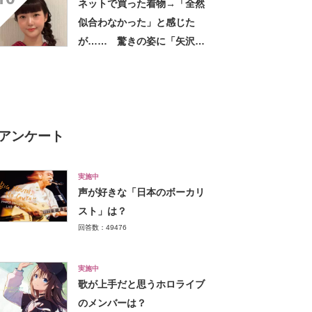
ネットで買った着物→「全然
似合わなかった」と感じた
が…… 驚きの姿に「矢沢あ
い作品から飛び出してきたの
かと」「どんどん着てほし
い」
アンケート
実施中
声が好きな「日本のボーカリ
スト」は？
回答数：49476
実施中
歌が上手だと思うホロライブ
のメンバーは？