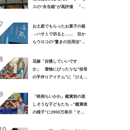
スの“弁当箱”が高評価 「想
像以上に洗いやすい」「ご飯
7
もへばりつかない」
お土産でもらったお菓子の箱
→ハサミで切ると…… 目か
らウロコの“驚きの活用法”に
「知らなかった…」「発想力
8
が羨ましい」
花嫁「自慢していいです
か」 着物にぴったりな“祖母
の手作りアイテム”に「ひえ
ー！」「センスが素晴らし
9
い」「モデルさんかと」
「映画ちいかわ」鑑賞前の楽
しそうな子どもたち→“鑑賞後
の様子”に2900万表示「そう
なるわなw」「分かるよ」
10
「いったい何が」