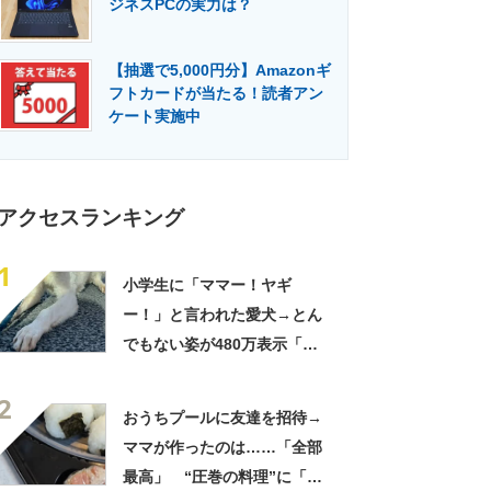
ジネスPCの実力は？
門メディア
建設×テクノロジーの最前線
【抽選で5,000円分】Amazonギ
フトカードが当たる！読者アン
ケート実施中
アクセスランキング
1
小学生に「ママー！ヤギ
ー！」と言われた愛犬→とん
でもない姿が480万表示「ど
う見ても犬ですけど？って顔
2
してる」「ストレス消え去っ
おうちプールに友達を招待→
た」
ママが作ったのは……「全部
最高」 “圧巻の料理”に「う