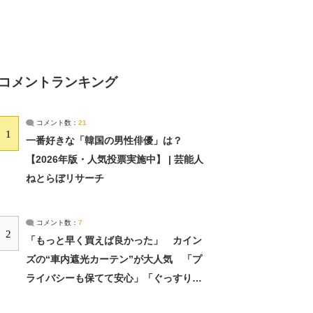
コメントランキング
コメント数：
21
1
一番好きな「韓国の男性俳優」は？
【2026年版・人気投票実施中】 | 芸能人
ねとらぼリサーチ
コメント数：
7
2
「もっと早く買えば良かった」 カイン
ズの“車内遮光カーテン”が大人気 「プ
ライバシーも保てて安心」「ぐっすり眠
れました」（2/2） | ライフ ねとらぼリ