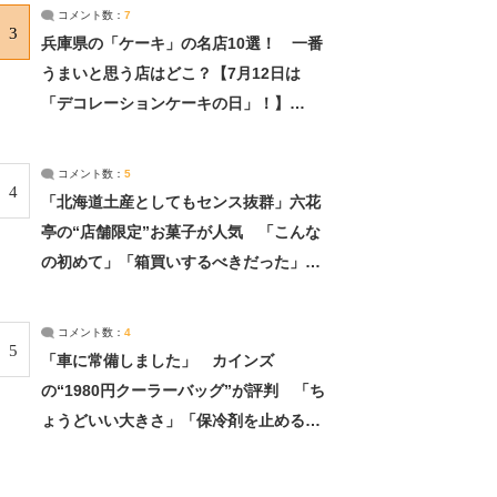
サーチ：2ページ目
コメント数：
7
3
兵庫県の「ケーキ」の名店10選！ 一番
うまいと思う店はどこ？【7月12日は
「デコレーションケーキの日」！】
（2/4） | 兵庫県 ねとらぼリサーチ：2ペ
ージ目
コメント数：
5
4
「北海道土産としてもセンス抜群」六花
亭の“店舗限定”お菓子が人気 「こんな
の初めて」「箱買いするべきだった」
（1/2） | 北海道 ねとらぼリサーチ
コメント数：
4
5
「車に常備しました」 カインズ
の“1980円クーラーバッグ”が評判 「ち
ょうどいい大きさ」「保冷剤を止めるベ
ルトが良い」（1/5） | ライフ ねとらぼ
リサーチ