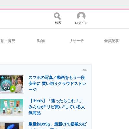
検索
ログイン
教育・育児
動物
リサーチ
会員記事
バイスの未来
好きが集まる 比べて選べる
- PR -
スマホの写真／動画をもう一段
コミュニティ
マーケ×ITの今がよく分かる
安全に 買い切りクラウドストレ
ージ
【iHerb】「迷ったらこれ！」
・活用を支援
みんなが"リピ買い"している人
気商品
重量約999g、最新CPU搭載のビ