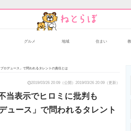
グルメ
地域
住まい
と未来を見通す
スマホと通信の最新トレンド
進化するPCとデ
ミプロデュース」で問われるタレントの責任とは
のいまが分かる
企業ITのトレンドを詳説
経営リーダーの
2019/03/26 20:09（公開）
2019/03/26 20:09（更新）
”不当表示でヒロミに批判も
デュース」で問われるタレント
T製品の総合サイト
IT製品の技術・比較・事例
製造業のIT導入