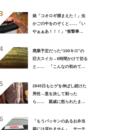
っひょ～！」「勝手におっじ
3
ゃまっしまーーす！」
娘「コオロギ捕まえた！」虫
かごの中をのぞくと……「い
やぁぁあ！！！」“衝撃事
実”が160万再生「知らぬが
4
仏」
廃棄予定だった“100キロ”の
巨大スイカ→8時間かけて切る
と…… 「こんなの初めて見
た」まさかの中身が450万再
5
生「すごすぎやろw」
2845日もヒゲを伸ばし続けた
男性→意を決して剃った
ら…… 親戚に怒られたまさ
かの理由に「えぇwwwそんな
6
ぁ」「どんまいです」
「もうパッキンのあるお弁当
箱には戻れません」 サーモ