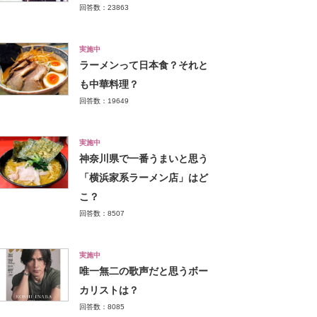
回答数：23863
実施中
ラーメンって日本食？それと
も中華料理？
回答数：19649
実施中
神奈川県で一番うまいと思う
「横浜家系ラーメン店」はど
こ？
回答数：8507
実施中
唯一無二の歌声だと思うボー
カリストは？
回答数：8085