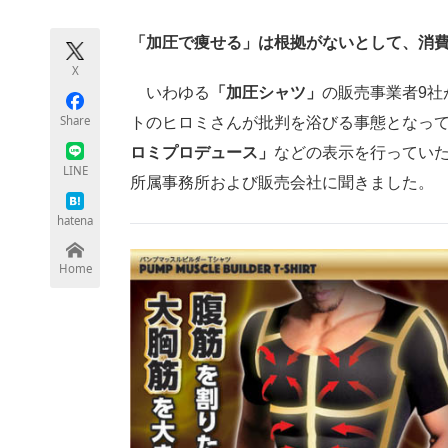
モノづくり技術者専門サイト
エレクトロ
「加圧で痩せる」は根拠がないとして、消費
X
いわゆる
「加圧シャツ」
の販売事業者9社
ちょっと気になるネットの話題
Share
トのヒロミさんが批判を浴びる事態となって
ロミプロデュース」
などの表示を行ってい
LINE
所属事務所および販売会社に聞きました。
hatena
Home