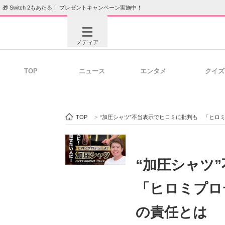
🎁 Switch 2もあたる！ プレゼントキャンペーン実施中！
メディア
TOP
ニュース
エンタメ
クイズ
注目記事を集めた総合ページ
ITの今
TOP
>
“加圧シャツ”不当表示でヒロミに批判も 「ヒロ
ビジネスと働き方のヒント
AI活用
“加圧シャツ
「ヒロミプロ
ITエンジニア向け専門サイト
企業向けI
の責任とは