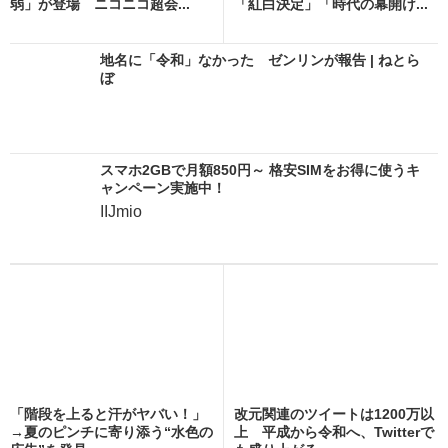
弱」が登場 ニコニコ超会...
「紅白決定」「時代の幕開け...
地名に「令和」なかった ゼンリンが報告 | ねとら
ぼ
スマホ2GBで月額850円～ 格安SIMをお得に使うキ
ャンペーン実施中！
IIJmio
「階段を上ると汗がヤバい！」
改元関連のツイートは1200万以
→夏のピンチに寄り添う“水色の
上 平成から令和へ、Twitterで