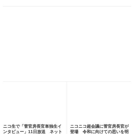
ニコ生で「菅官房長官単独生イ
ニコニコ超会議に菅官房長官が
ンタビュー」11日放送 ネット
登場 令和に向けての思いを明