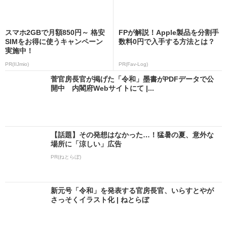
スマホ2GBで月額850円～ 格安
FPが解説！Apple製品を分割手
SIMをお得に使うキャンペーン
数料0円で入手する方法とは？
実施中！
PR(IIJmio)
PR(Fav-Log)
菅官房長官が掲げた「令和」墨書がPDFデータで公
開中 内閣府Webサイトにて |...
【話題】その発想はなかった…！猛暑の夏、意外な
場所に「涼しい」広告
PR(ねとらぼ)
新元号「令和」を発表する官房長官、いらすとやが
さっそくイラスト化 | ねとらぼ