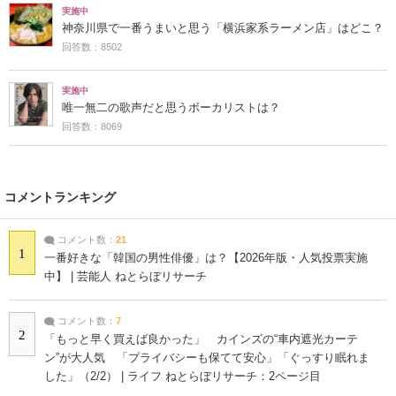
実施中
神奈川県で一番うまいと思う「横浜家系ラーメン店」はどこ？
回答数：8502
実施中
唯一無二の歌声だと思うボーカリストは？
回答数：8069
コメントランキング
コメント数：
21
1
一番好きな「韓国の男性俳優」は？【2026年版・人気投票実施
中】 | 芸能人 ねとらぼリサーチ
コメント数：
7
2
「もっと早く買えば良かった」 カインズの“車内遮光カーテ
ン”が大人気 「プライバシーも保てて安心」「ぐっすり眠れま
した」（2/2） | ライフ ねとらぼリサーチ：2ページ目