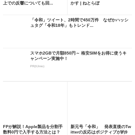
上での反響についても回...
かす | ねとらぼ
「令和」ツイート、2時間で450万件 なぜかハッシ
ュタグ「令和18年」もトレンド...
スマホ2GBで月額850円～ 格安SIMをお得に使うキ
ャンペーン実施中！
PR(IIJmio)
FPが解説！Apple製品を分割手
新元号「令和」 発表直後のTw
数料0円で入手する方法とは？
itterの反応はポジティブが約9