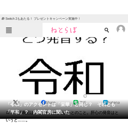
🎁 Switch 2もあたる！ プレゼントキャンペーン実施中！
ねとらぼメニュー
TOP
ニュース
エンタメ
クイズ
グルメ
地域
住まい
教育・育児
動物
リサーチ
2019/04/01 18:58（公開）
X
Share
LINE
hatena
会員記事
「令和」のアクセントは「栄華」と同じ？ それとも
「平和」？ 内閣官房に聞いた
ローマ字表記は「REIWA」が正しいとのこと。肝心の発音はと
メディア
いうと……。
注目記事を集めた総合ページ