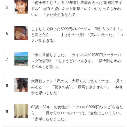
「何十年ぶり？」 約25年前に表舞台去った“消費税アイ
5
ドル” 現在の姿にネット衝撃「いくつになってもかわ
いい」「また会えるなんて」
しまむらで買った3000円のバッグ→「何か入ってる！」
6
と開けたら…… まさかの中身に「買いに走った」「コ
スパ良すぎる」
「車に常備しました」 カインズの“1980円クーラーバ
7
ッグ”が評判 「ちょうどいい大きさ」「保冷剤を止め
るベルトが良い」
大野智ファン「私の夫、大野くんに似てて幸せ」→見て
8
みると…… ‟驚きの姿”に「最高すぎません？」「本物
かと思いました！」
62歳・62キロの女性がユニクロの“2990円ワンピ”を着た
9
ら…… 目からウロコのコーデに「全色ほしいくらい」
「参考になりました」