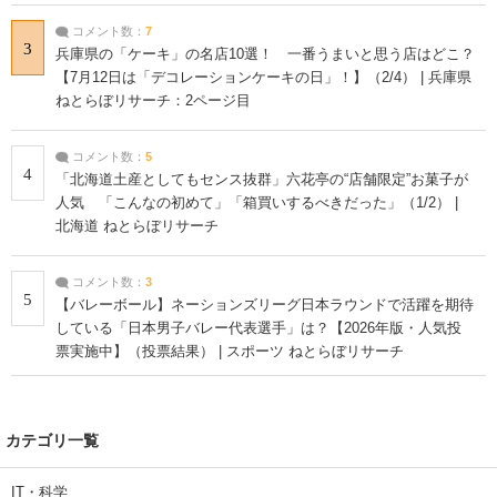
コメント数：
7
3
兵庫県の「ケーキ」の名店10選！ 一番うまいと思う店はどこ？
【7月12日は「デコレーションケーキの日」！】（2/4） | 兵庫県
ねとらぼリサーチ：2ページ目
コメント数：
5
4
「北海道土産としてもセンス抜群」六花亭の“店舗限定”お菓子が
人気 「こんなの初めて」「箱買いするべきだった」（1/2） |
北海道 ねとらぼリサーチ
コメント数：
3
5
【バレーボール】ネーションズリーグ日本ラウンドで活躍を期待
している「日本男子バレー代表選手」は？【2026年版・人気投
票実施中】（投票結果） | スポーツ ねとらぼリサーチ
カテゴリ一覧
IT・科学