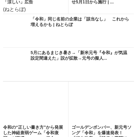
「涼しい」広告
せ5月1日から施行 | ...
(ねとらぼ)
「令和」同じ名前の企業は「該当なし」 これから
増えるかも | ねとらぼ
5月にあるまじき暑さ→「新米元号『令和』が気温
設定間違えた」説が拡散→元号の擬人...
令和の“正しい書き方”から発展
ゴールデンボンバー、新元号ソ
した神経衰弱ゲーム「令和衰
ング「令和」を爆速発表！