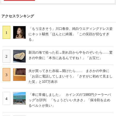
アクセスランキング
「もう泣きそう」川口春奈、純白ウエディングドレス姿
1
にネット騒然「ほんとに綺麗」「この笑顔が切なすぎ
る」
新潟の海で拾った石→割れ目から中をのぞいたら……驚
2
きの中身に「本当にあるんですね！」「お宝だ」
夫が買ってきた赤福→開けたら…… まさかの中身に
3
「お店に電話してしまいそう」「さすがに初めて見まし
た笑」と107万表示
「車に常備しました」 カインズの“1980円クーラーバ
4
ッグ”が評判 「ちょうどいい大きさ」「保冷剤を止め
るベルトが良い」