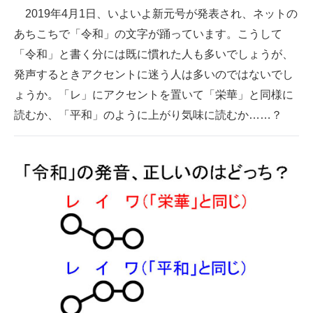
2019年4月1日、いよいよ新元号が発表され、ネットの
ITの今と未来を見通す
あちこちで「令和」の文字が踊っています。こうして
「令和」と書く分には既に慣れた人も多いでしょうが、
スマホと通信の最新トレンド
発声するときアクセントに迷う人は多いのではないでし
進化するPCとデバイスの未来
ょうか。「レ」にアクセントを置いて「栄華」と同様に
読むか、「平和」のように上がり気味に読むか……？
好きが集まる 比べて選べる
ビジネスと働き方のヒント
AI活用のいまが分かる
企業ITのトレンドを詳説
経営リーダーのコミュニティ
マーケ×ITの今がよく分かる
ITエンジニア向け専門サイト