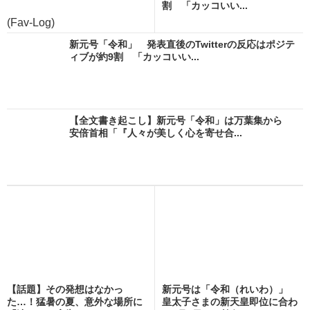
割 「カッコいい...
(Fav-Log)
新元号「令和」 発表直後のTwitterの反応はポジテ
ィブが約9割 「カッコいい...
【全文書き起こし】新元号「令和」は万葉集から
安倍首相「『人々が美しく心を寄せ合...
【話題】その発想はなかっ
新元号は「令和（れいわ）」
た…！猛暑の夏、意外な場所に
皇太子さまの新天皇即位に合わ