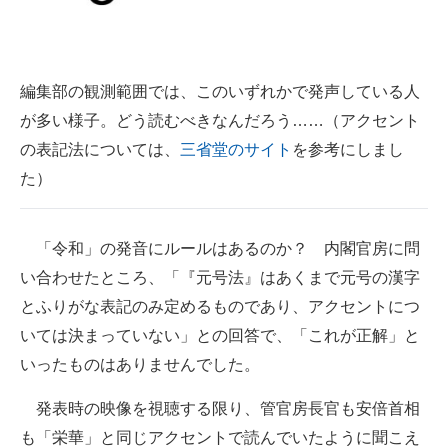
企業向けIT製品の総合サイト
IT製品の技術・比較・事例
編集部の観測範囲では、このいずれかで発声している人
製造業のIT導入・活用を支援
が多い様子。どう読むべきなんだろう……（アクセント
の表記法については、
三省堂のサイト
を参考にしまし
モノづくり技術者専門サイト
た）
エレクトロニクス専門サイト
電子設計の基本と応用
「令和」の発音にルールはあるのか？ 内閣官房に問
い合わせたところ、「『元号法』はあくまで元号の漢字
エネルギーの専門メディア
とふりがな表記のみ定めるものであり、アクセントにつ
建設×テクノロジーの最前線
いては決まっていない」との回答で、「これが正解」と
いったものはありませんでした。
ちょっと気になるネットの話題
発表時の映像を視聴する限り、管官房長官も安倍首相
も「栄華」と同じアクセントで読んでいたように聞こえ