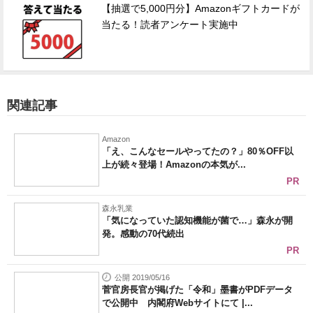
【抽選で5,000円分】Amazonギフトカードが
当たる！読者アンケート実施中
関連記事
Amazon
「え、こんなセールやってたの？」80％OFF以
上が続々登場！Amazonの本気が...
PR
森永乳業
「気になっていた認知機能が菌で…」森永が開
発。感動の70代続出
PR
公開 2019/05/16
菅官房長官が掲げた「令和」墨書がPDFデータ
で公開中 内閣府Webサイトにて |...