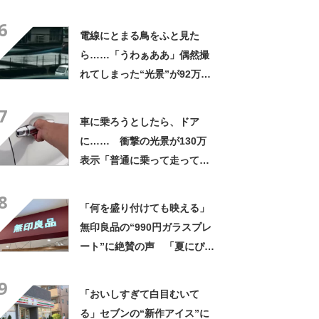
なるわなw」「分かるよ」
6
「いったい何が」
電線にとまる鳥をふと見た
ら……「うわぁああ」偶然撮
れてしまった“光景”が92万再
生「自然は過酷」
7
車に乗ろうとしたら、ドア
に…… 衝撃の光景が130万
表示「普通に乗って走ってた
やん」「どうやって入った
8
の!?」
「何を盛り付けても映える」
無印良品の“990円ガラスプレ
ート”に絶賛の声 「夏にぴっ
たりのお皿」「厚手なので安
9
定感ある」
「おいしすぎて白目むいて
る」セブンの“新作アイス”に