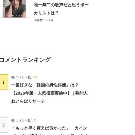
唯一無二の歌声だと思うボー
カリストは？
回答数：8084
コメントランキング
コメント数：
21
1
一番好きな「韓国の男性俳優」は？
【2026年版・人気投票実施中】 | 芸能人
ねとらぼリサーチ
コメント数：
7
2
「もっと早く買えば良かった」 カイン