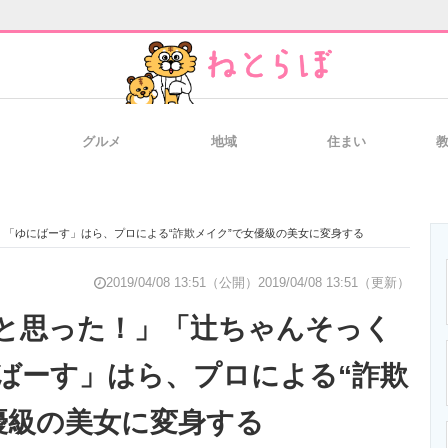
グルメ
地域
住まい
と未来を見通す
スマホと通信の最新トレンド
進化するPCとデ
「ゆにばーす」はら、プロによる“詐欺メイク”で女優級の美女に変身する
のいまが分かる
企業ITのトレンドを詳説
経営リーダーの
2019/04/08 13:51（公開）
2019/04/08 13:51（更新）
と思った！」「辻ちゃんそっく
ばーす」はら、プロによる“詐欺
T製品の総合サイト
IT製品の技術・比較・事例
製造業のIT導入
優級の美女に変身する