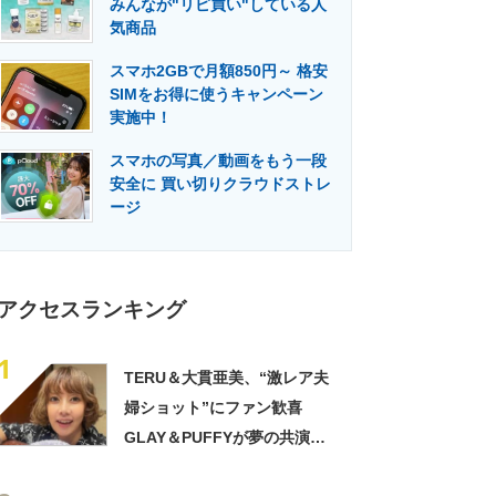
みんなが"リピ買い"している人
門メディア
建設×テクノロジーの最前線
気商品
スマホ2GBで月額850円～ 格安
SIMをお得に使うキャンペーン
実施中！
スマホの写真／動画をもう一段
安全に 買い切りクラウドストレ
ージ
アクセスランキング
1
TERU＆大貫亜美、“激レア夫
婦ショット”にファン歓喜
GLAY＆PUFFYが夢の共演
「旦那おるやん」「夫婦で写