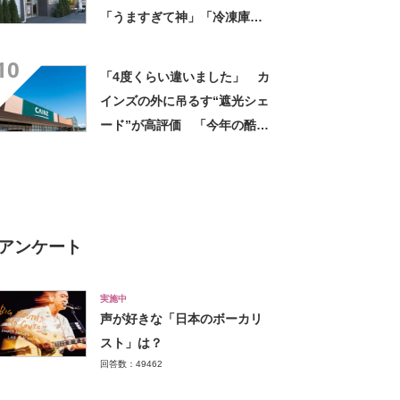
「うますぎて神」「冷凍庫に
入るだけ買い込もうかし
10
ら…」「シャリシャリがおい
「4度くらい違いました」 カ
しい」の声
インズの外に吊るす“遮光シェ
ード”が高評価 「今年の酷暑
にも活躍」「風通しもよくし
っかり遮光」の声
アンケート
実施中
声が好きな「日本のボーカリ
スト」は？
回答数：49462