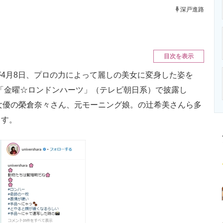
ニクス専門サイト
電子設計の基本と応用
エネルギーの専
深戸進路
目次を表示
4月8日、プロの力によって麗しの美女に変身した姿を
ー番組「金曜☆ロンドンハーツ」（テレビ朝日系）で披露し
は女優の榮倉奈々さん、元モーニング娘。の辻希美さんら多
ます。