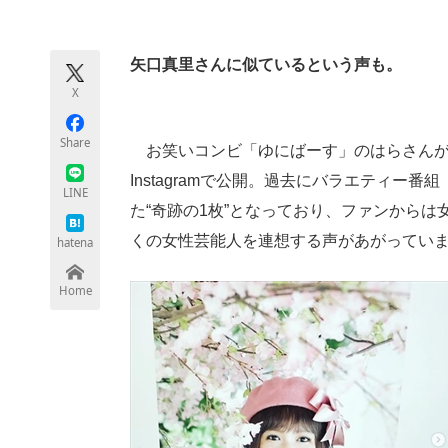
モノづくり技術者専門サイト
エレクトロ
矢口真里さんに似ているという声も。
X
ちょっと気になるネットの話題
Share
お笑いコンビ「ゆにばーす」のはらさんが
Instagramで公開。過去にバラエティ
LINE
た“奇跡の1枚”となっており、ファンから
くの女性芸能人を連想する声があがってい
hatena
Home