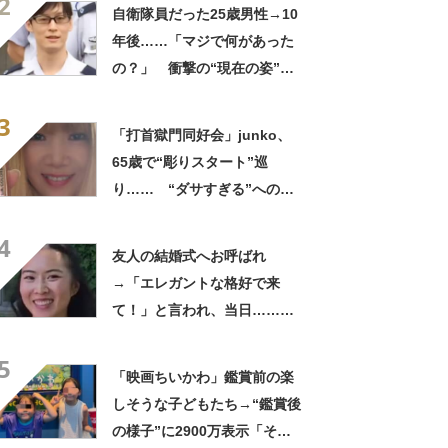
2
ってるの尊い！」
自衛隊員だった25歳男性→10
年後……「マジで何があった
の？」 衝撃の“現在の姿”が
180万再生「別人…？」「好
3
きに生きんしゃい」
「打首獄門同好会」junko、
65歳で“彫りスタート”巡
り…… “ダサすぎる”への持
論に反響「理由が素敵」「わ
4
たしもデビューしたい」
友人の結婚式へお呼ばれ
→「エレガントな格好で来
て！」と言われ、当日……ま
さかの参列姿に「いやすごお
5
おお！」「天才」【海外】
「映画ちいかわ」鑑賞前の楽
しそうな子どもたち→“鑑賞後
の様子”に2900万表示「そう