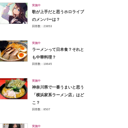
実施中
歌が上手だと思うホロライブ
のメンバーは？
回答数：23853
実施中
ラーメンって日本食？それと
も中華料理？
回答数：19645
実施中
神奈川県で一番うまいと思う
「横浜家系ラーメン店」はど
こ？
回答数：8507
実施中