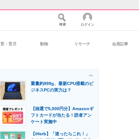
検索
ログイン
教育・育児
動物
リサーチ
会員記事
バイスの未来
好きが集まる 比べて選べる
- PR -
重量約999g、最新CPU搭載のビ
コミュニティ
マーケ×ITの今がよく分かる
ジネスPCの実力は？
【抽選で5,000円分】Amazonギ
・活用を支援
フトカードが当たる！読者アン
ケート実施中
【iHerb】「迷ったらこれ！」