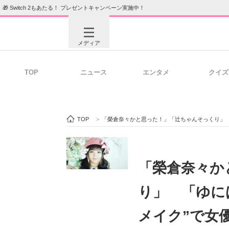
🎁 Switch 2もあたる！ プレゼントキャンペーン実施中！
メディア
TOP
ニュース
エンタメ
クイズ
注目記事を集めた総合ページ
ITの今
TOP
>
「榮倉奈々かと思った！」「辻ちゃんそっくり」 
ビジネスと働き方のヒント
AI活用
「榮倉奈々か
り」 「ゆに
ITエンジニア向け専門サイト
企業向けI
メイク”で女