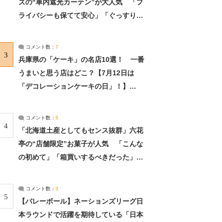
ズの“車内遮光カーテン”が大人気 「プ
ライバシーも保てて安心」「ぐっすり眠
れました」（2/2） | ライフ ねとらぼリ
サーチ：2ページ目
コメント数：
7
3
兵庫県の「ケーキ」の名店10選！ 一番
うまいと思う店はどこ？【7月12日は
「デコレーションケーキの日」！】
（2/4） | 兵庫県 ねとらぼリサーチ：2ペ
ージ目
コメント数：
5
4
「北海道土産としてもセンス抜群」六花
亭の“店舗限定”お菓子が人気 「こんな
の初めて」「箱買いするべきだった」
（1/2） | 北海道 ねとらぼリサーチ
コメント数：
3
5
【バレーボール】ネーションズリーグ日
本ラウンドで活躍を期待している「日本