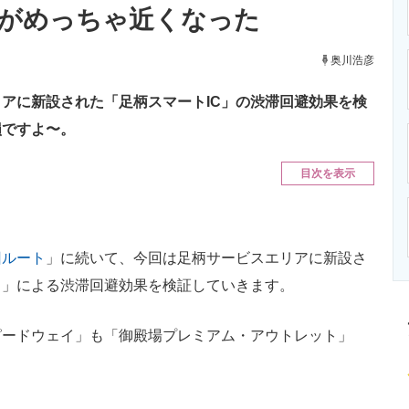
がめっちゃ近くなった
ニクス専門サイト
電子設計の基本と応用
エネルギーの専
奥川浩彦
アに新設された「足柄スマートIC」の渋滞回避効果を検
損ですよ〜。
目次を表示
回ルート
」に続いて、今回は足柄サービスエリアに新設さ
）」による渋滞回避効果を検証していきます。
ードウェイ」も「御殿場プレミアム・アウトレット」