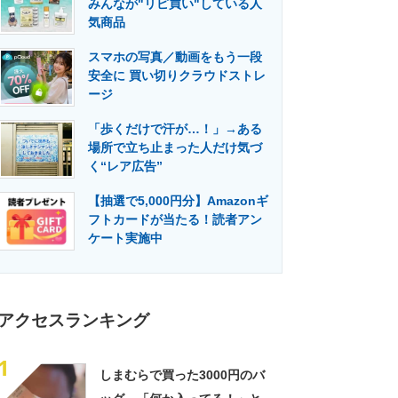
みんなが"リピ買い"している人
門メディア
建設×テクノロジーの最前線
気商品
スマホの写真／動画をもう一段
安全に 買い切りクラウドストレ
ージ
「歩くだけで汗が…！」→ある
場所で立ち止まった人だけ気づ
く“レア広告”
【抽選で5,000円分】Amazonギ
フトカードが当たる！読者アン
ケート実施中
アクセスランキング
1
しまむらで買った3000円のバ