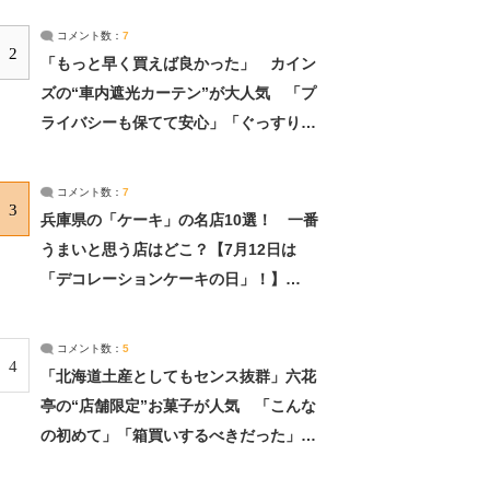
コメント数：
7
2
「もっと早く買えば良かった」 カイン
ズの“車内遮光カーテン”が大人気 「プ
ライバシーも保てて安心」「ぐっすり眠
れました」（2/2） | ライフ ねとらぼリ
サーチ：2ページ目
コメント数：
7
3
兵庫県の「ケーキ」の名店10選！ 一番
うまいと思う店はどこ？【7月12日は
「デコレーションケーキの日」！】
（2/4） | 兵庫県 ねとらぼリサーチ：2ペ
ージ目
コメント数：
5
4
「北海道土産としてもセンス抜群」六花
亭の“店舗限定”お菓子が人気 「こんな
の初めて」「箱買いするべきだった」
（1/2） | 北海道 ねとらぼリサーチ