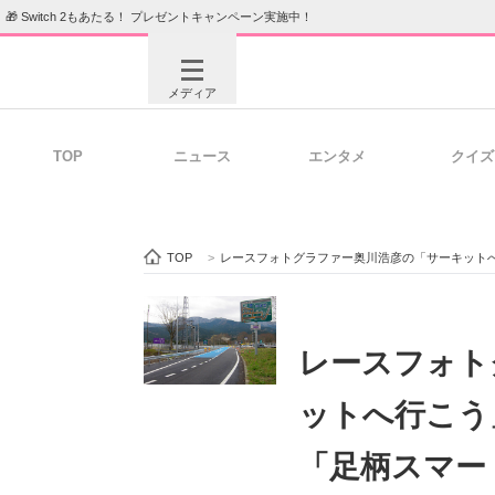
🎁 Switch 2もあたる！ プレゼントキャンペーン実施中！
メディア
TOP
ニュース
エンタメ
クイズ
注目記事を集めた総合ページ
ITの今
TOP
>
レースフォトグラファー奥川浩彦の「サーキットへ行こう」（2
ビジネスと働き方のヒント
AI活用
レースフォト
ットへ行こう
ITエンジニア向け専門サイト
企業向けI
「足柄スマー