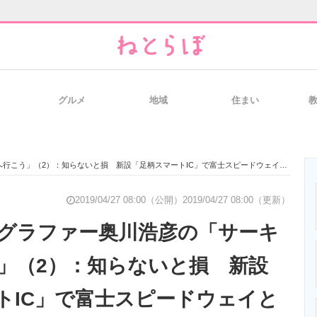
グルメ
地域
住まい
と未来を見通す
スマホと通信の最新トレンド
進化するPCとデ
）：知らないと損 新設「足柄スマートIC」で富士スピードウェイとアウトレットがめっちゃ近くなった
のいまが分かる
企業ITのトレンドを詳説
経営リーダーの
2019/04/27 08:00（公開）
2019/04/27 08:00（更新）
グラファー奥川浩彦の「サーキ
」（2）：知らないと損 新設
T製品の総合サイト
IT製品の技術・比較・事例
製造業のIT導入
トIC」で富士スピードウェイと