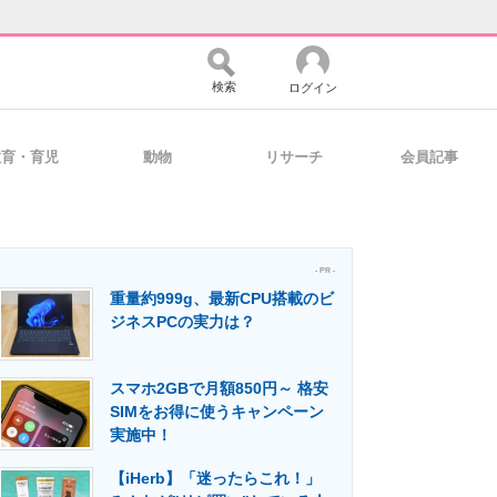
検索
ログイン
教育・育児
動物
リサーチ
会員記事
バイスの未来
好きが集まる 比べて選べる
- PR -
重量約999g、最新CPU搭載のビ
コミュニティ
マーケ×ITの今がよく分かる
ジネスPCの実力は？
スマホ2GBで月額850円～ 格安
・活用を支援
SIMをお得に使うキャンペーン
実施中！
【iHerb】「迷ったらこれ！」