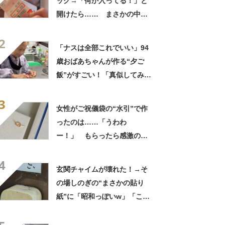
ッグ→「何か入ってる！」と
開けたら…… まさかの中身
に「買いに走った」「コスパ
2
良すぎる」
「ナスは全部これでいい」94
歳おばあちゃんが作る“夕ご
飯”がすごい！「真似してみま
す」「憧れます」
3
女性がご祝儀袋の“水引”で作
ったのは……「うわわ
ー！」 もらったら感激のデ
ザインに「こんなかわいい水
4
引見たのは初めて」
玄関チャイムが壊れた！→そ
の場しのぎの“まさかの貼り
紙”に「昭和っぽいw」「こん
なん貼ったら連呼やで」