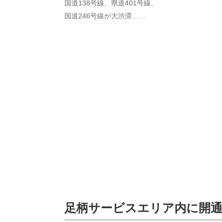
国道138号線、県道401号線、
国道246号線が大渋滞……
足柄サービスエリア内に開通