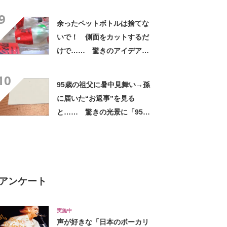
ー」「ホント豪華な夕飯」
9
余ったペットボトルは捨てな
いで！ 側面をカットするだ
けで…… 驚きのアイデアに
「すてきなアイデア！」「目
10
からウロコの発想」【海外】
95歳の祖父に暑中見舞い→孫
に届いた“お返事”を見る
と…… 驚きの光景に「95歳
と思えません」「朝から泣
く」
アンケート
実施中
声が好きな「日本のボーカリ