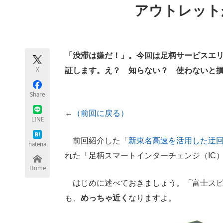
アウトレット
モノづくり技術者専門サイト
エレクトロ
「渋滞は嫌だ！」。今回は足柄サービスエリ
ちょっと気になるネットの話題
X
証します。え？ 知らない？ 使わないと
Share
←
（前回に戻る）
LINE
前回紹介した「
新東名高速を活用した迂
hatena
れた「足柄スマートインターチェンジ（IC
Home
はじめに述べておきましょう。「富士スピ
も、
めっちゃ近く
なりますよ。