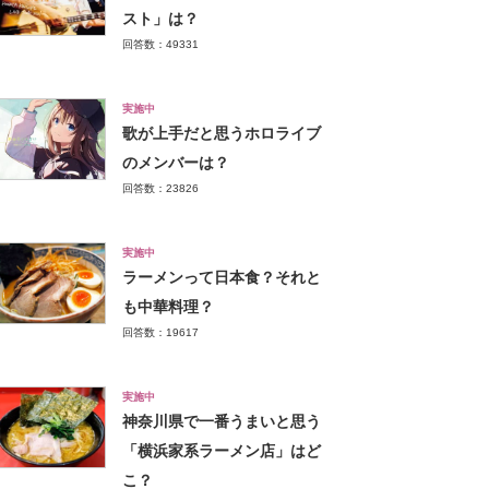
スト」は？
回答数：49331
実施中
歌が上手だと思うホロライブ
のメンバーは？
回答数：23826
実施中
ラーメンって日本食？それと
も中華料理？
回答数：19617
実施中
神奈川県で一番うまいと思う
「横浜家系ラーメン店」はど
こ？