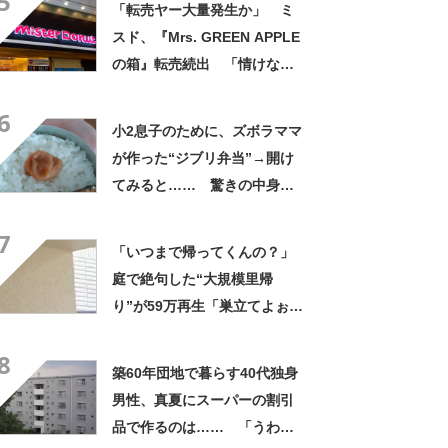
5
「転売ヤー大量発生か」 ミ
スド、『Mrs. GREEN APPLE
の箱』転売続出 「情けない
と思わないのかな」「呆れる
6
わ」 2500円での出品も
小2息子のために、ズボラママ
が作った“ジブリ弁当”→開け
てみると…… 驚きの中身に
「天才!?」「工夫してて愛を
7
感じます」
「いつまで帰ってくんの？」
庭で絶句した“大規模里帰
り”が59万再生「巣立てよぉぉ
ぉ…」「ずっとのおうち？」
8
築60年団地で暮らす40代独身
男性、真夏にスーパーの割引
品で作るのは…… 「うわ