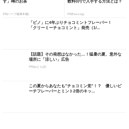
す」噂のお茶
数料0円で入手する方法とは？
PR(ハーブ健康本舗)
PR(Fav-Log)
「ピノ」に4年ぶりチョコミントフレーバー！
「クリーミーチョコミント」発売（1/...
【話題】その発想はなかった…！猛暑の夏、意外な
場所に「涼しい」広告
PR(ねとらぼ)
この夏からあなたも”チョコミン党”！？ 優しいピ
ーチフレーバーとミント2倍のキッ...