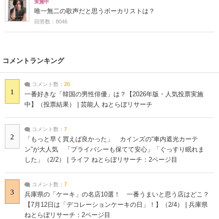
実施中
唯一無二の歌声だと思うボーカリストは？
回答数：8046
コメントランキング
コメント数：
20
1
一番好きな「韓国の男性俳優」は？【2026年版・人気投票実施
中】（投票結果） | 芸能人 ねとらぼリサーチ
コメント数：
7
2
「もっと早く買えば良かった」 カインズの“車内遮光カーテ
ン”が大人気 「プライバシーも保てて安心」「ぐっすり眠れま
した」（2/2） | ライフ ねとらぼリサーチ：2ページ目
コメント数：
7
3
兵庫県の「ケーキ」の名店10選！ 一番うまいと思う店はどこ？
【7月12日は「デコレーションケーキの日」！】（2/4） | 兵庫県
ねとらぼリサーチ：2ページ目