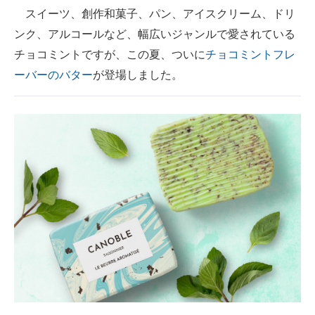
スイーツ、創作和菓子、パン、アイスクリーム、ドリ
ITの今と未来を見通す
ンク、アルコールなど、幅広いジャンルで愛されている
チョコミントですが、この夏、ついに
チョコミントフレ
スマホと通信の最新トレンド
ーバーのバター
が登場しました。
進化するPCとデバイスの未来
好きが集まる 比べて選べる
ビジネスと働き方のヒント
AI活用のいまが分かる
企業ITのトレンドを詳説
経営リーダーのコミュニティ
マーケ×ITの今がよく分かる
ITエンジニア向け専門サイト