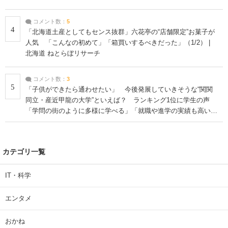
コメント数：
5
4
「北海道土産としてもセンス抜群」六花亭の“店舗限定”お菓子が
人気 「こんなの初めて」「箱買いするべきだった」（1/2） |
北海道 ねとらぼリサーチ
コメント数：
3
5
「子供ができたら通わせたい」 今後発展していきそうな“関関
同立・産近甲龍の大学”といえば？ ランキング1位に学生の声
「学問の街のように多様に学べる」「就職や進学の実績も高い」
| 大学 ねとらぼリサーチ
カテゴリ一覧
IT・科学
エンタメ
おかね