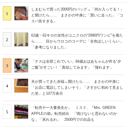
しまむらで買った3000円のバッグ→「何か入ってる！」
1
と開けたら…… まさかの中身に「買いに走った」「コ
スパ良すぎる」
62歳・62キロの女性がユニクロの“2990円ワンピ”を着た
2
ら…… 目からウロコのコーデに「全色ほしいくらい」
「参考になりました」
「ナスは全部これでいい」94歳おばあちゃんが作る“夕
3
ご飯”がすごい！「真似してみます」「憧れます」
夫が買ってきた赤福→開けたら…… まさかの中身に
4
「お店に電話してしまいそう」「さすがに初めて見まし
た笑」と107万表示
「転売ヤー大量発生か」 ミスド、『Mrs. GREEN
5
APPLEの箱』転売続出 「情けないと思わないのか
な」「呆れるわ」 2500円での出品も