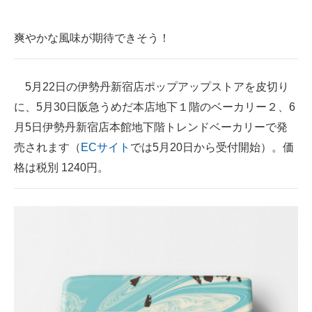
企業向けIT製品の総合サイト
爽やかな風味が期待できそう！
IT製品の技術・比較・事例
製造業のIT導入・活用を支援
5月22日の伊勢丹新宿店ポップアップストアを皮切り
に、5月30日阪急うめだ本店地下１階のベーカリー２、6
モノづくり技術者専門サイト
月5日伊勢丹新宿店本館地下階トレンドベーカリーで発
エレクトロニクス専門サイト
売されます（
ECサイト
では5月20日から受付開始）。価
電子設計の基本と応用
格は税別 1240円。
エネルギーの専門メディア
建設×テクノロジーの最前線
ちょっと気になるネットの話題