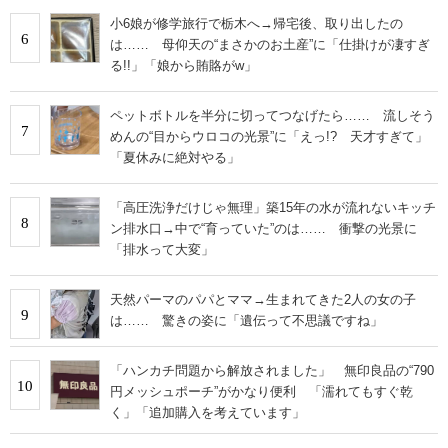
小6娘が修学旅行で栃木へ→帰宅後、取り出したの
6
は…… 母仰天の“まさかのお土産”に「仕掛けが凄すぎ
る!!」「娘から賄賂がw」
ペットボトルを半分に切ってつなげたら…… 流しそう
7
めんの“目からウロコの光景”に「えっ!? 天才すぎて」
「夏休みに絶対やる」
「高圧洗浄だけじゃ無理」築15年の水が流れないキッチ
8
ン排水口→中で“育っていた”のは…… 衝撃の光景に
「排水って大変」
天然パーマのパパとママ→生まれてきた2人の女の子
9
は…… 驚きの姿に「遺伝って不思議ですね」
「ハンカチ問題から解放されました」 無印良品の“790
10
円メッシュポーチ”がかなり便利 「濡れてもすぐ乾
く」「追加購入を考えています」