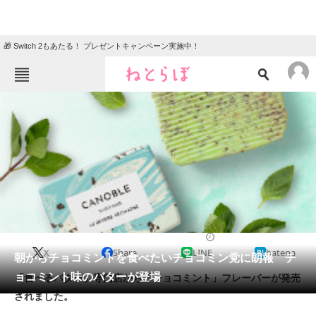
🎁 Switch 2もあたる！ プレゼントキャンペーン実施中！
ねとらぼメニュー
TOP
ニュース
エンタメ
クイズ
グルメ
地域
住まい
教育・育児
動物
リサーチ
2019/05/23 09:30（公開）
X
Share
LINE
hatena
会員記事
朝からチョコミントを食べたいチョコミン党に朗報 チ
ョコミント味のバターが登場
「食べるバター」専門店から「チョコミント」フレーバーが発売
メディア
されました。
注目記事を集めた総合ページ