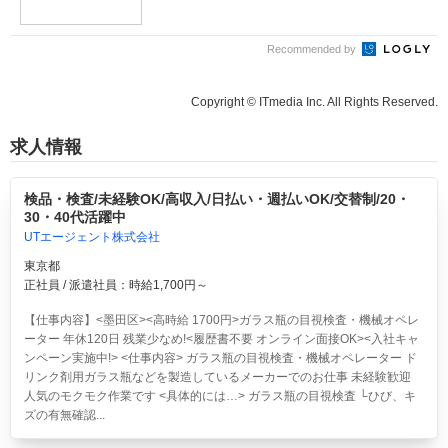
Recommended by
Copyright © ITmedia Inc. All Rights Reserved.
求人情報
検品・検査/未経験OK/高収入/日払い・週払いOK/交替制/20・
30・40代活躍中
UTエージェント株式会社
東京都
正社員 / 派遣社員：時給1,700円～
【仕事内容】<墨田区><高時給 1700円>ガラス瓶の目視検査・機械オペレ
ーター 年休120日 残業少なめ!<履歴書不要 オンライン面接OK><入社キャ
ンペーン実施中!> <仕事内容> ガラス瓶の目視検査・機械オペレーター ド
リンク剤用ガラス瓶などを製造しているメーカーでのお仕事 未経験歓迎
人気のモクモク作業です <具体的には…> ガラス瓶の目視検査 └ひび、キ
ズの有無確認...