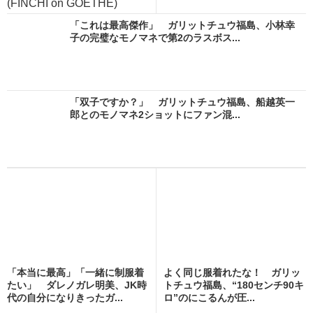
(FINCHI on GOETHE)
「これは最高傑作」 ガリットチュウ福島、小林幸
子の完璧なモノマネで第2のラスボス...
「双子ですか？」 ガリットチュウ福島、船越英一
郎とのモノマネ2ショットにファン混...
「本当に最高」「一緒に制服着
よく同じ服着れたな！ ガリッ
たい」 ダレノガレ明美、JK時
トチュウ福島、“180センチ90キ
代の自分になりきったガ...
ロ”のにこるんが圧...