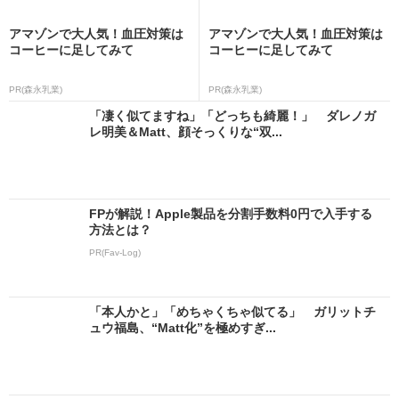
アマゾンで大人気！血圧対策は
アマゾンで大人気！血圧対策は
コーヒーに足してみて
コーヒーに足してみて
PR(森永乳業)
PR(森永乳業)
「凄く似てますね」「どっちも綺麗！」 ダレノガ
レ明美＆Matt、顔そっくりな“双...
FPが解説！Apple製品を分割手数料0円で入手する
方法とは？
PR(Fav-Log)
「本人かと」「めちゃくちゃ似てる」 ガリットチ
ュウ福島、“Matt化”を極めすぎ...