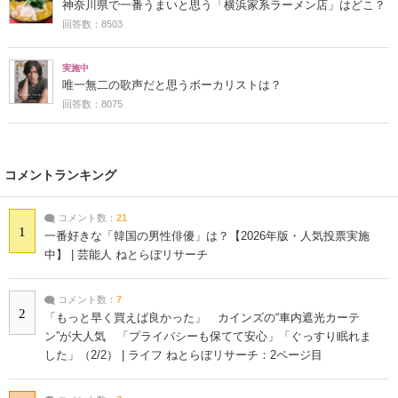
神奈川県で一番うまいと思う「横浜家系ラーメン店」はどこ？
回答数：8503
実施中
唯一無二の歌声だと思うボーカリストは？
回答数：8075
コメントランキング
コメント数：
21
1
一番好きな「韓国の男性俳優」は？【2026年版・人気投票実施
中】 | 芸能人 ねとらぼリサーチ
コメント数：
7
2
「もっと早く買えば良かった」 カインズの“車内遮光カーテ
ン”が大人気 「プライバシーも保てて安心」「ぐっすり眠れま
した」（2/2） | ライフ ねとらぼリサーチ：2ページ目