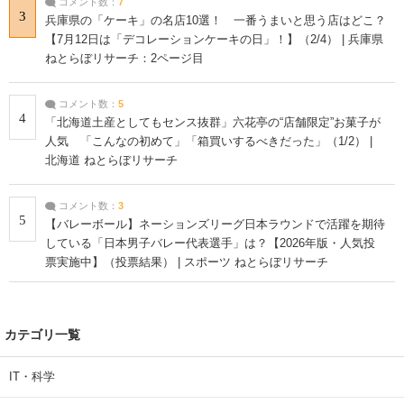
コメント数：
7
3
兵庫県の「ケーキ」の名店10選！ 一番うまいと思う店はどこ？
【7月12日は「デコレーションケーキの日」！】（2/4） | 兵庫県
ねとらぼリサーチ：2ページ目
コメント数：
5
4
「北海道土産としてもセンス抜群」六花亭の“店舗限定”お菓子が
人気 「こんなの初めて」「箱買いするべきだった」（1/2） |
北海道 ねとらぼリサーチ
コメント数：
3
5
【バレーボール】ネーションズリーグ日本ラウンドで活躍を期待
している「日本男子バレー代表選手」は？【2026年版・人気投
票実施中】（投票結果） | スポーツ ねとらぼリサーチ
カテゴリ一覧
IT・科学