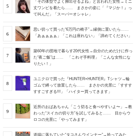
「その体型でよく脚出せるよね」と言われた女性→ミニ
5
丈ワンピを着たら…… まさかの姿に「『マジか！』っ
て叫んだ」「スーパーオシャレ」
思い切って買った“6万円の椅子”→縁側に置いたら……
6
「あぁぁぁぁ」「これは座れない」「諦めてください」
築60年の団地で暮らす20代女性→自分のためだけに作っ
7
た“夜ご飯”は…… 「これぞ手料理」「こんな女性にな
りたい！」
ユニクロで買った『HUNTER×HUNTER』Tシャツ→輪
8
ゴムで縛って放置したら…… まさかの光景に「すすす
すすごすぎる!!!」「ハイター買ってきます」
近所のおばあちゃん「こう切ると食べやすいよ〜」→教
9
わった“スイカの切り方”を試してみると…… 目からウ
ロコの光景に「やってみます」
道端に落ちていた“タコさんウインナー”→拾ってみた