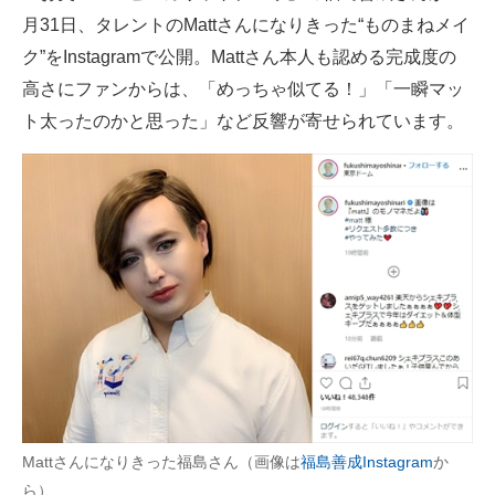
月31日、タレントのMattさんになりきった“ものまねメイ
ITの今と未来を見通す
ク”をInstagramで公開。Mattさん本人も認める完成度の
高さにファンからは、「めっちゃ似てる！」「一瞬マッ
スマホと通信の最新トレンド
ト太ったのかと思った」など反響が寄せられています。
進化するPCとデバイスの未来
好きが集まる 比べて選べる
ビジネスと働き方のヒント
AI活用のいまが分かる
企業ITのトレンドを詳説
経営リーダーのコミュニティ
マーケ×ITの今がよく分かる
Mattさんになりきった福島さん（画像は
福島善成Instagram
か
ITエンジニア向け専門サイト
ら）