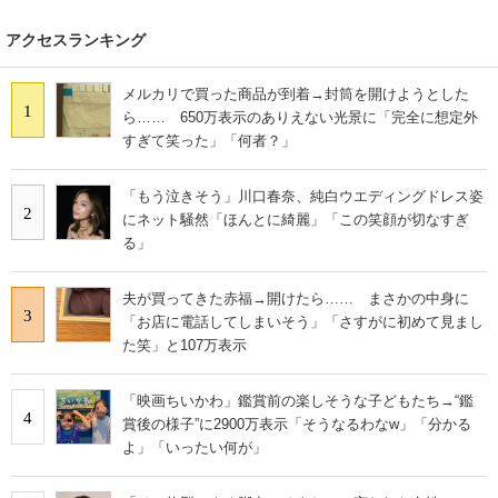
アクセスランキング
メルカリで買った商品が到着→封筒を開けようとした
1
ら…… 650万表示のありえない光景に「完全に想定外
すぎて笑った」「何者？」
「もう泣きそう」川口春奈、純白ウエディングドレス姿
2
にネット騒然「ほんとに綺麗」「この笑顔が切なすぎ
る」
夫が買ってきた赤福→開けたら…… まさかの中身に
3
「お店に電話してしまいそう」「さすがに初めて見まし
た笑」と107万表示
「映画ちいかわ」鑑賞前の楽しそうな子どもたち→“鑑
4
賞後の様子”に2900万表示「そうなるわなw」「分かる
よ」「いったい何が」