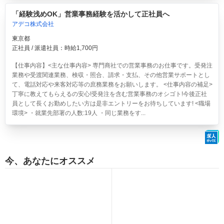
「経験浅めOK」営業事務経験を活かして正社員へ
アデコ株式会社
東京都
正社員 / 派遣社員：時給1,700円
【仕事内容】<主な仕事内容> 専門商社での営業事務のお仕事です。受発注
業務や受渡関連業務、検収・照合、請求・支払、その他営業サポートとし
て、電話対応や来客対応等の庶務業務をお願いします。 <仕事内容の補足>
丁寧に教えてもらえるの安心!受発注を含む営業事務のオシゴト!今後正社
員として長くお勤めしたい方は是非エントリーをお待ちしています! <職場
環境> ・就業先部署の人数:19人 ・同じ業務をす...
今、あなたにオススメ