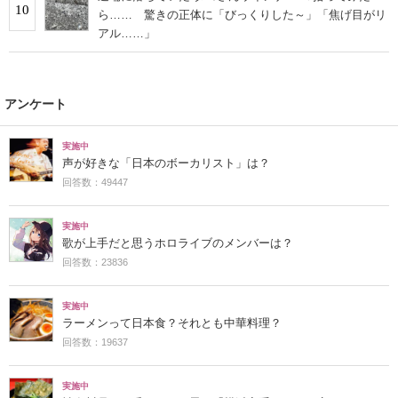
10
ら…… 驚きの正体に「びっくりした～」「焦げ目がリ
アル……」
アンケート
実施中
声が好きな「日本のボーカリスト」は？
回答数：49447
実施中
歌が上手だと思うホロライブのメンバーは？
回答数：23836
実施中
ラーメンって日本食？それとも中華料理？
回答数：19637
実施中