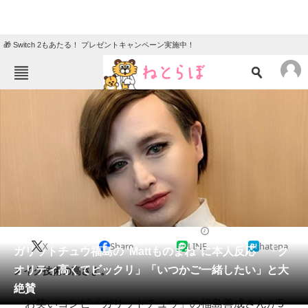
🎁 Switch 2もあたる！ プレゼントキャンペーン実施中！
ねとらぼメニュー
TOP
ニュース
エンタメ
クイズ
グルメ
地域
住まい
教育・育児
動物
リサーチ
2019/06/01 15:35（公開）
X
Share
LINE
hatena
会員記事
ガリットチュウ福島の“Mattものまね”に本人反応 「ク
オリティ高くてビックリ」「いつかご一緒したい」と大
メイク技術の高さよ。
メディア
絶賛
お笑いコンビ「ガリットチュウ」の福島善成さんが5
注目記事を集めた総合ページ