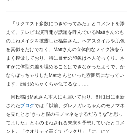
企業向けIT製品の総合サイト
IT製品の技術・比較・事例
「リクエスト多数につきやってみた」とコメントを添
えて、テレビ出演再開が話題を呼んでいるMattさんのも
製造業のIT導入・活用を支援
のまねメイクを披露した福島さん。ヘアスタイルや肌色
モノづくり技術者専門サイト
を真似るだけでなく、Mattさんの立体的なメイク法をう
まく模倣しており、特に目元の印象は本人そっくり。さ
エレクトロニクス専門サイト
すがに体型の差を埋めることはできなかったようで、か
電子設計の基本と応用
なりぽっちゃりしたMattさんといった雰囲気になってい
ます。顔はめちゃくちゃ似てるな……。
エネルギーの専門メディア
建設×テクノロジーの最前線
同投稿はMattさん本人にも届いており、6月1日に更新
された
ブログ
では「以前、ダレノガレちゃんのモノマネ
ちょっと気になるネットの話題
を見たとき“きっと僕のモノマネをするだろうな”と思っ
てました」とものまねされる未来を予想していたとコメ
ント。「クオリティ高くてビックリ」「に、にて