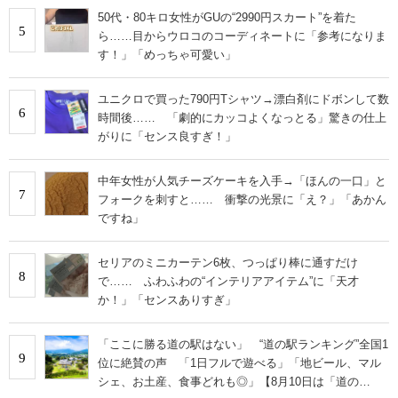
50代・80キロ女性がGUの“2990円スカート”を着た
5
ら……目からウロコのコーディネートに「参考になりま
す！」「めっちゃ可愛い」
ユニクロで買った790円Tシャツ→漂白剤にドボンして数
6
時間後…… 「劇的にカッコよくなっとる」驚きの仕上
がりに「センス良すぎ！」
中年女性が人気チーズケーキを入手→「ほんの一口」と
7
フォークを刺すと…… 衝撃の光景に「え？」「あかん
ですね」
セリアのミニカーテン6枚、つっぱり棒に通すだけ
8
で…… ふわふわの“インテリアアイテム”に「天才
か！」「センスありすぎ」
「ここに勝る道の駅はない」 “道の駅ランキング”全国1
9
位に絶賛の声 「1日フルで遊べる」「地ビール、マル
シェ、お土産、食事どれも◎」【8月10日は「道の