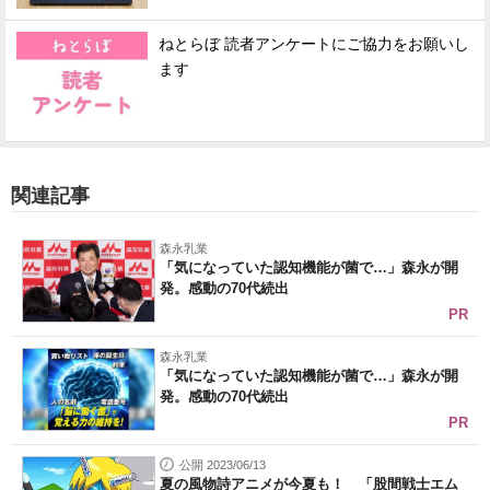
ねとらぼ 読者アンケートにご協力をお願いし
ます
関連記事
森永乳業
「気になっていた認知機能が菌で…」森永が開
発。感動の70代続出
PR
森永乳業
「気になっていた認知機能が菌で…」森永が開
発。感動の70代続出
PR
公開 2023/06/13
夏の風物詩アニメが今夏も！ 「股間戦士エム