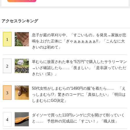
アクセスランキング
息子が庭の草刈り中、「すごいもの」を発見→家族が悲
1
鳴を上げた正体に「ぎゃぁぁぁぁぁぁ!!」「こんなに大
きいのは初めて」
草むらに放置された車を“5万円”で購入したサラリーマン
2
→いざ確認したら……「羨ましい」「是非譲っていただ
きたい（笑）」
50代女性がしまむらの“1490円の服”を着たら…… 「え
3
っしまむら!?」驚きのコーデに「真似したい」「明日は
しまむらにGO決定」
ダイソーで買った110円レンゲに穴を開けて削っていく
4
と…… 予想外の完成品に「すごい！」「職人技」