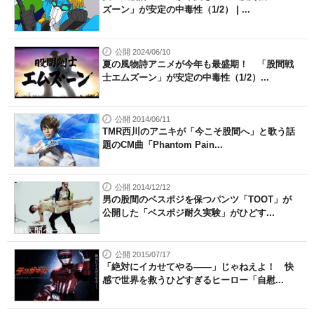
ズーン」が安定の中毒性（1/2） | ...
公開 2024/06/10
夏の風物詩アニメが今年も最盛期！ 「股間戦
士エムズーン」が安定の中毒性（1/2）...
公開 2014/06/11
TMR西川のアニキが「今こそ股間へ」と歌う話
題のCM曲「Phantom Pain...
公開 2014/12/12
男の股間のベスポジを保つパンツ「TOOT」が
公開した「ベスポジ耐久実験」がひどす...
公開 2015/07/17
「絶対にイカせてやる――」じゃねえよ！ 快
感で世界を救うひどすぎるヒーロー「自慰...