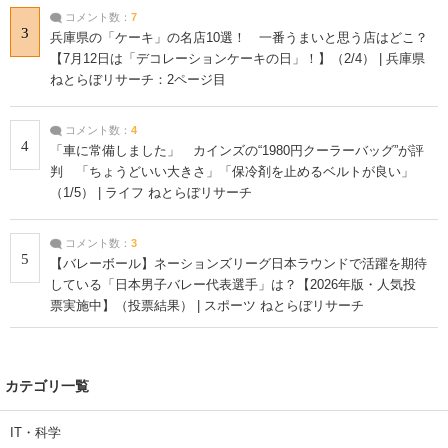
コメント数：
7
3
兵庫県の「ケーキ」の名店10選！ 一番うまいと思う店はどこ？
【7月12日は「デコレーションケーキの日」！】（2/4） | 兵庫県
ねとらぼリサーチ：2ページ目
コメント数：
4
4
「車に常備しました」 カインズの“1980円クーラーバッグ”が評
判 「ちょうどいい大きさ」「保冷剤を止めるベルトが良い」
（1/5） | ライフ ねとらぼリサーチ
コメント数：
3
5
【バレーボール】ネーションズリーグ日本ラウンドで活躍を期待
している「日本男子バレー代表選手」は？【2026年版・人気投
票実施中】（投票結果） | スポーツ ねとらぼリサーチ
カテゴリ一覧
IT・科学