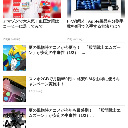
アマゾンで大人気！血圧対策は
FPが解説！Apple製品を分割手
コーヒーに足してみて
数料0円で入手する方法とは？
PR(森永乳業)
PR(Fav-Log)
夏の風物詩アニメが今夏も！ 「股間戦士エムズー
ン」が安定の中毒性（1/2） | ...
スマホ2GBで月額850円～ 格安SIMをお得に使うキ
ャンペーン実施中！
PR(IIJmio)
夏の風物詩アニメが今年も最盛期！ 「股間戦士エ
ムズーン」が安定の中毒性（1/2）...