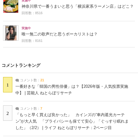
実施中
神奈川県で一番うまいと思う「横浜家系ラーメン店」はどこ？
回答数：8516
実施中
唯一無二の歌声だと思うボーカリストは？
回答数：8161
コメントランキング
コメント数：
21
1
一番好きな「韓国の男性俳優」は？【2026年版・人気投票実施
中】 | 芸能人 ねとらぼリサーチ
コメント数：
7
2
「もっと早く買えば良かった」 カインズの“車内遮光カーテ
ン”が大人気 「プライバシーも保てて安心」「ぐっすり眠れま
した」（2/2） | ライフ ねとらぼリサーチ：2ページ目