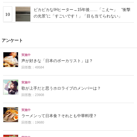
日」！】
ピカピカなIHヒーター→15年後……「こえ〜」 “衝撃
10
の光景”に「すごいです！」「目も当てられない」
アンケート
実施中
声が好きな「日本のボーカリスト」は？
回答数：49584
実施中
歌が上手だと思うホロライブのメンバーは？
回答数：23908
実施中
ラーメンって日本食？それとも中華料理？
回答数：19680