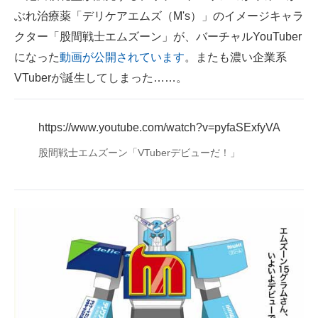
ぶれ治療薬「デリケアエムズ（M's）」のイメージキャラ
ITの今と未来を見通す
クター「股間戦士エムズーン」が、バーチャルYouTuber
になった
動画が公開されています
。またも濃い企業系
スマホと通信の最新トレンド
VTuberが誕生してしまった……。
進化するPCとデバイスの未来
好きが集まる 比べて選べる
https://www.youtube.com/watch?v=pyfaSExfyVA
ビジネスと働き方のヒント
股間戦士エムズーン「VTuberデビューだ！」
AI活用のいまが分かる
企業ITのトレンドを詳説
経営リーダーのコミュニティ
マーケ×ITの今がよく分かる
ITエンジニア向け専門サイト