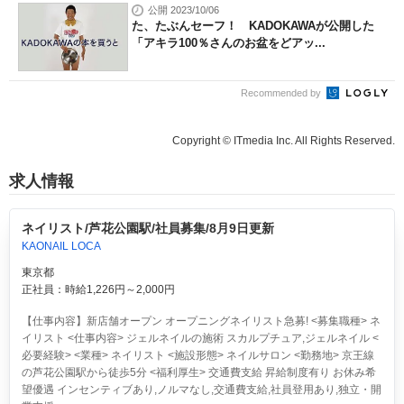
公開 2023/10/06
た、たぶんセーフ！ KADOKAWAが公開した
「アキラ100％さんのお盆をどアッ...
Recommended by
Copyright © ITmedia Inc. All Rights Reserved.
求人情報
ネイリスト/芦花公園駅/社員募集/8月9日更新
KAONAIL LOCA
東京都
正社員：時給1,226円～2,000円
【仕事内容】新店舗オープン オープニングネイリスト急募! <募集職種> ネ
イリスト <仕事内容> ジェルネイルの施術 スカルプチュア,ジェルネイル <
必要経験> <業種> ネイリスト <施設形態> ネイルサロン <勤務地> 京王線
の芦花公園駅から徒歩5分 <福利厚生> 交通費支給 昇給制度有り お休み希
望優遇 インセンティブあり,ノルマなし,交通費支給,社員登用あり,独立・開