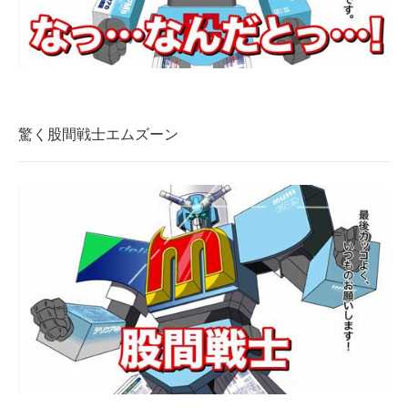
企業向けIT製品の総合サイト
IT製品の技術・比較・事例
製造業のIT導入・活用を支援
驚く股間戦士エムズーン
モノづくり技術者専門サイト
エレクトロニクス専門サイト
電子設計の基本と応用
エネルギーの専門メディア
建設×テクノロジーの最前線
ちょっと気になるネットの話題