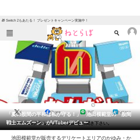
🎁 Switch 2もあたる！ プレゼントキャンペーン実施中！
ねとらぼメニュー
TOP
ニュース
エンタメ
クイズ
グルメ
地域
住まい
教育・育児
動物
リサーチ
2019/06/03 12:00（公開）
X
Share
LINE
hatena
会員記事
「夏の股間の平和は私が守る！」 池田模範堂の「股間
戦士エムズーン」がVTuberデビュー
エムズーン15グラムさんの意気込みをお聞き下さい。
メディア
池田模範堂が販売するデリケートエリアのかゆみ・か
注目記事を集めた総合ページ