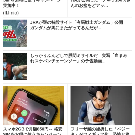
実施中！
んのお盆をどアッ...
(IIJmio)
JRAが謎の特設サイト「有馬戦士ガンダム」公開
ガンダムが馬にまたがってるんだが...
しっかりふんどしで股間ミサイルだ 実写「血まみ
れスケバンチェーンソー」の予告動画...
スマホ2GBで月額850円～ 格安
フリーザ編の挫折した「ベジー
SIMをお得に使うキャンペーン
タ」がフィギュア化 恐怖と絶