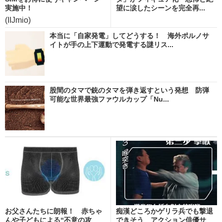
実施中！
望に涙したシーンを完全再...
(IIJmio)
本当に「自家発電」してどうする！ 海外ポルノサ
イトが手の上下運動で発電する謎リス...
股間のタマで銃のタマを弾き返すという発想 防弾
可能な世界最強ファウルカップ「Nu...
お父さんたちに朗報！ 赤ちゃ
痴漢どころかゲリラ兵でも撃退
んや子どもによる“不意の攻
できそう アクション俳優サ