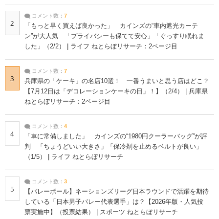
コメント数：
7
2
「もっと早く買えば良かった」 カインズの“車内遮光カーテ
ン”が大人気 「プライバシーも保てて安心」「ぐっすり眠れま
した」（2/2） | ライフ ねとらぼリサーチ：2ページ目
コメント数：
7
3
兵庫県の「ケーキ」の名店10選！ 一番うまいと思う店はどこ？
【7月12日は「デコレーションケーキの日」！】（2/4） | 兵庫県
ねとらぼリサーチ：2ページ目
コメント数：
4
4
「車に常備しました」 カインズの“1980円クーラーバッグ”が評
判 「ちょうどいい大きさ」「保冷剤を止めるベルトが良い」
（1/5） | ライフ ねとらぼリサーチ
コメント数：
3
5
【バレーボール】ネーションズリーグ日本ラウンドで活躍を期待
している「日本男子バレー代表選手」は？【2026年版・人気投
票実施中】（投票結果） | スポーツ ねとらぼリサーチ