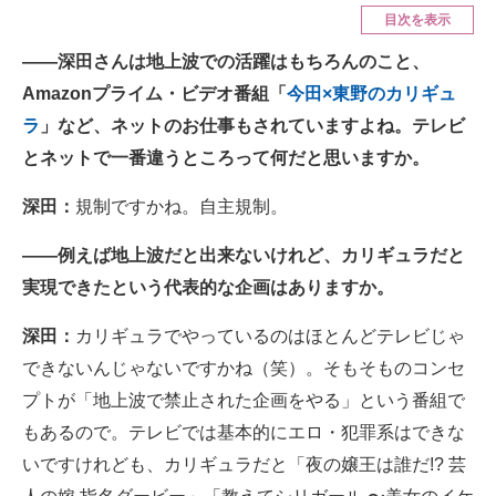
目次を表示
ITの今と未来を見通す
――深田さんは地上波での活躍はもちろんのこと、
Amazonプライム・ビデオ番組「
今田×東野のカリギュ
スマホと通信の最新トレンド
ラ
」など、ネットのお仕事もされていますよね。テレビ
進化するPCとデバイスの未来
とネットで一番違うところって何だと思いますか。
好きが集まる 比べて選べる
深田：
規制ですかね。自主規制。
ビジネスと働き方のヒント
――例えば地上波だと出来ないけれど、カリギュラだと
AI活用のいまが分かる
実現できたという代表的な企画はありますか。
企業ITのトレンドを詳説
深田：
カリギュラでやっているのはほとんどテレビじゃ
できないんじゃないですかね（笑）。そもそものコンセ
経営リーダーのコミュニティ
プトが「地上波で禁止された企画をやる」という番組で
マーケ×ITの今がよく分かる
もあるので。テレビでは基本的にエロ・犯罪系はできな
いですけれども、カリギュラだと「夜の嬢王は誰だ!? 芸
ITエンジニア向け専門サイト