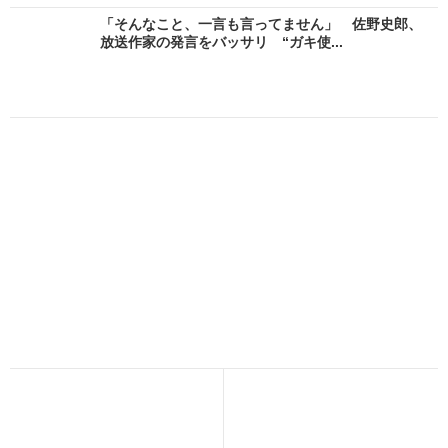
「そんなこと、一言も言ってません」 佐野史郎、
放送作家の発言をバッサリ “ガキ使...