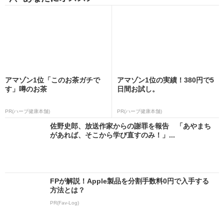
アマゾン1位「このお茶ガチで
アマゾン1位の実績！380円で5
す」噂のお茶
日間お試し。
PR(ハーブ健康本舗)
PR(ハーブ健康本舗)
佐野史郎、放送作家からの謝罪を報告 「あやまち
があれば、そこから学び直すのみ！」...
FPが解説！Apple製品を分割手数料0円で入手する
方法とは？
PR(Fav-Log)