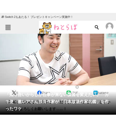
🎁 Switch 2もあたる！ プレゼントキャンペーン実施中！
ねとらぼメニュー
TOP
ニュース
エンタメ
クイズ
グルメ
地域
住まい
教育・育児
動物
リサーチ
2019/06/15 13:00（公開）
X
Share
LINE
hatena
会員記事
「知り合いからしか仕事が来ない慣習を変えたい」 ガ
キ使・激レアさん担当作家が「日本放送作家名鑑」を作
今取材したい人は「秋元康さん」だそうです。秋元さん、どうか
メディア
ったワケ
なにとぞよろしくお願いします……！
注目記事を集めた総合ページ