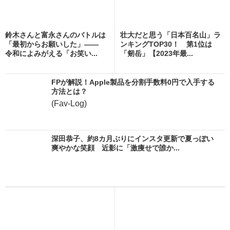
鈴木さんと富永さんのバトルは
壮大だと思う「日本百名山」ラ
「最初からお願いした」――
ンキングTOP30！ 第1位は
令和によみがえる「お笑い...
「剱岳」【2023年最...
FPが解説！Apple製品を分割手数料0円で入手する
方法とは？
(Fav-Log)
深田恭子、約8カ月ぶりにインスタ更新で夏っぽい
爽やかな笑顔 近影に「激痩せで誰か...