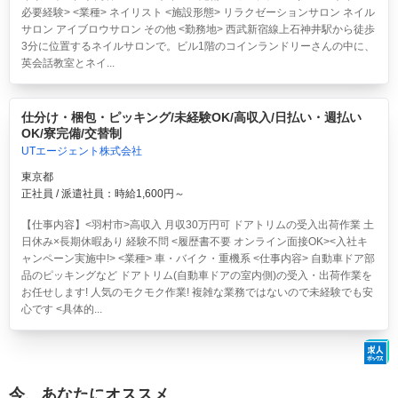
必要経験> <業種> ネイリスト <施設形態> リラクゼーションサロン ネイル
サロン アイブロウサロン その他 <勤務地> 西武新宿線上石神井駅から徒歩
3分に位置するネイルサロンで。ビル1階のコインランドリーさんの中に、
英会話教室とネイ...
仕分け・梱包・ピッキング/未経験OK/高収入/日払い・週払い
OK/寮完備/交替制
UTエージェント株式会社
東京都
正社員 / 派遣社員：時給1,600円～
【仕事内容】<羽村市>高収入 月収30万円可 ドアトリムの受入出荷作業 土
日休み×長期休暇あり 経験不問 <履歴書不要 オンライン面接OK><入社キ
ャンペーン実施中!> <業種> 車・バイク・重機系 <仕事内容> 自動車ドア部
品のピッキングなど ドアトリム(自動車ドアの室内側)の受入・出荷作業を
お任せします! 人気のモクモク作業! 複雑な業務ではないので未経験でも安
心です <具体的...
今、あなたにオススメ