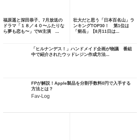
福原遥と深田恭子、7月放送の
壮大だと思う「日本百名山」ラ
ドラマ「１８／４０〜ふたりな
ンキングTOP30！ 第1位は
ら夢も恋も〜」でW主演 ...
「剱岳」【8月11日は...
「ヒルナンデス！」ハンドメイド企画が物議 番組
中で紹介されたウッドレジン作成方法...
FPが解説！Apple製品を分割手数料0円で入手する
方法とは？
Fav-Log