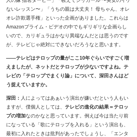
人の嫁 指名ダービー」「教えてシリガール 〜美女のイケ
企業向けIT製品の総合サイト
ないレッスン〜」「うちの親は大丈夫！ 母ちゃん、オレ
オレ詐欺選手権」といった企画がありました。これらは
IT製品の技術・比較・事例
Amazonプライム・ビデオの中でもギリギリな企画らし
製造業のIT導入・活用を支援
いので、カリギュラはかなり異端なんだとは思うのです
が、テレビじゃ絶対にできないだろうなと思います。
モノづくり技術者専門サイト
――テレビはテロップの量がここ10年ぐらいですごく増
エレクトロニクス専門サイト
えましたが、ネットだとテロップが少ないですよね。テ
電子設計の基本と応用
レビの「テロップでまくり論」について、深田さんはど
う捉えていますか。
エネルギーの専門メディア
深田：
人によってはあぁいう演出が嫌いだという人もい
建設×テクノロジーの最前線
ますが、僕個人としては、
テレビの進化の結果＝テロッ
ちょっと気になるネットの話題
プの増加
なのかなと思っています。例えば今は当たり前
になっている「歌にテロップを入れる」という演出も、
最初に入れたときは批判があったでしょうし、「エンタ