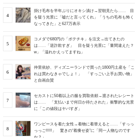
掛け毛布を半年ぶりにオキシ漬け→翌朝見たら…… 目
4
を疑う光景に「嘘だと言ってくれ」「うちの毛布も怖く
なってきた」と627万表示
コメダで680円の「ポテチキ」を注文→出てきたの
5
は……「逆詐欺すぎ」 目を疑う光景に「量間違えた？
w」「溢れかえってますね」
仲里依紗、ディズニーランドで買った1800円土産を「こ
6
れは買わなきゃでしょ！」 「すっごい上手お買い物」
と自画自賛
セカストに50着以上の服を買取依頼→渡されたレシート
7
は…… 「支払いまで何日か待たされた」衝撃的な光景
に「この値段はヤバすぎ」
ワンピースを着た女性→着物に着替えると……「すっっ
8
っっご!!!!!」 驚きの“着痩せ姿”に「同一人物なのです
か？」