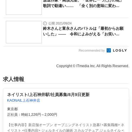
放送作家・高須光聖、「世界に一つだけの花」
歌詞で勘違い…… 「全く別の意味に変わ...
公開 2021/09/24
鈴木さんと富永さんのバトルは「最初からお願
いした」―― 令和によみがえる「お笑い...
Recommended by
Copyright © ITmedia Inc. All Rights Reserved.
求人情報
ネイリスト/上石神井駅/社員募集/8月9日更新
KAONAIL上石神井店
東京都
正社員：時給1,226円～2,000円
【仕事内容】新店舗オープン オープニングネイリスト急募! <募集職種> ネ
イリスト <仕事内容> ジェルネイルの施術 スカルプチュア,ジェルネイル <