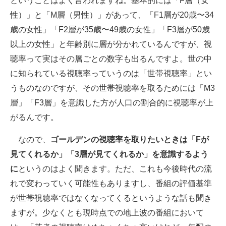
ということはよく言われますね。基本的には「F層（女
性）」と「M層（男性）」があって、「F1層が20歳〜34
歳の女性」「F2層が35歳〜49歳の女性」「F3層が50歳
以上の女性」と年齢別に層が分かれているんですが、視
聴率って実はその層ごとの数字も出るんですよ。世の中
に知られている視聴率っていうのは「世帯視聴率」とい
うものなのですが、その世帯視聴率を取るためには「M3
層」「F3層」を意識した方が人口の割合的に視聴率が上
がるんです。
なので、
ゴールデンの視聴率を取りたいときは「Fが
見てくれるか」「3層が見てくれるか」を意識するよう
に
というのはよく聞きます。ただ、これも今後時代の流
れで変わっていく可能性もありますし、番組の評価基準
が世帯視聴率ではなくなってくるというような話も聞き
ますが。少なくとも現時点での地上波の番組において