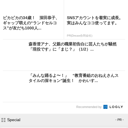
ピカピカの34歳！ 深田恭子、
SNSアカウントを着実に成長。
ギャップ萌えの“ランドセルコ
実はみんなココ使ってます。
ス”が友だち1000人...
PR(Dreaw合同会社)
森香澄アナ、父親の職業初告白に芸人たちが騒然
「現役です」に「まじ？」（1/2）...
「みんな踊るよ〜！」 “教育番組のおねえさんス
タイルの深キョン”誕生！ かわいす...
Recommended by
Special
- PR -