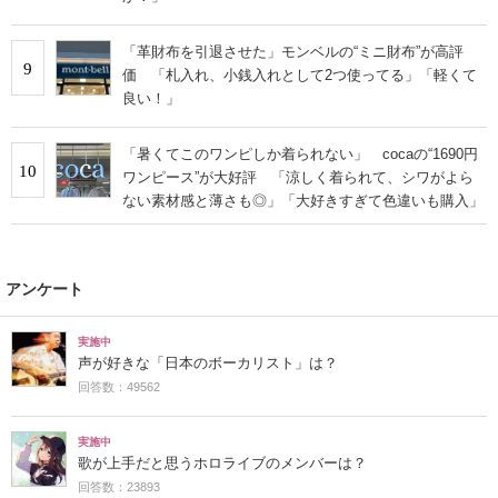
「革財布を引退させた」モンベルの“ミニ財布”が高評
9
価 「札入れ、小銭入れとして2つ使ってる」「軽くて
良い！」
「暑くてこのワンピしか着られない」 cocaの“1690円
10
ワンピース”が大好評 「涼しく着られて、シワがよら
ない素材感と薄さも◎」「大好きすぎて色違いも購入」
アンケート
実施中
声が好きな「日本のボーカリスト」は？
回答数：49562
実施中
歌が上手だと思うホロライブのメンバーは？
回答数：23893