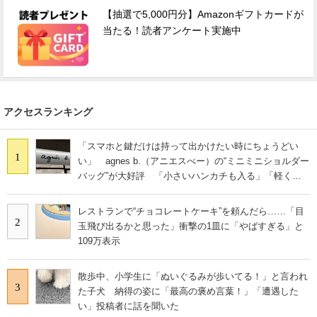
【抽選で5,000円分】Amazonギフトカードが
当たる！読者アンケート実施中
アクセスランキング
「スマホと鍵だけは持って出かけたい時にちょうどい
1
い」 agnes b.（アニエスべー）の“ミニミニショルダー
バッグ”が大好評 「小さいハンカチも入る」「軽くて
旅行でも活躍します
レストランで“チョコレートケーキ”を頼んだら……「目
2
玉飛び出るかと思った」衝撃の1皿に「やばすぎる」と
109万表示
散歩中、小学生に「ぬいぐるみが歩いてる！」と言われ
3
た子犬 納得の姿に「最高の褒め言葉！」「遭遇した
い」投稿者に話を聞いた