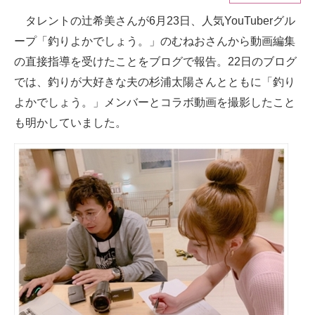
タレントの辻希美さんが6月23日、人気YouTuberグル
ITの今と未来を見通す
ープ「釣りよかでしょう。」のむねおさんから動画編集
スマホと通信の最新トレンド
の直接指導を受けたことをブログで報告。22日のブログ
では、釣りが大好きな夫の杉浦太陽さんとともに「釣り
進化するPCとデバイスの未来
よかでしょう。」メンバーとコラボ動画を撮影したこと
好きが集まる 比べて選べる
も明かしていました。
ビジネスと働き方のヒント
AI活用のいまが分かる
企業ITのトレンドを詳説
経営リーダーのコミュニティ
マーケ×ITの今がよく分かる
ITエンジニア向け専門サイト