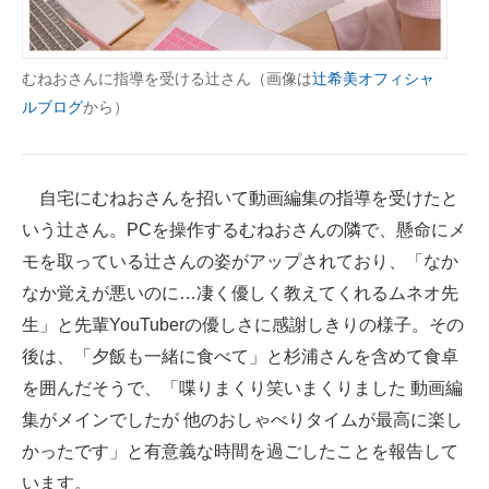
企業向けIT製品の総合サイト
IT製品の技術・比較・事例
むねおさんに指導を受ける辻さん（画像は
辻希美オフィシャ
ルブログ
から）
製造業のIT導入・活用を支援
モノづくり技術者専門サイト
自宅にむねおさんを招いて動画編集の指導を受けたと
エレクトロニクス専門サイト
いう辻さん。PCを操作するむねおさんの隣で、懸命にメ
モを取っている辻さんの姿がアップされており、「なか
電子設計の基本と応用
なか覚えが悪いのに…凄く優しく教えてくれるムネオ先
エネルギーの専門メディア
生」と先輩YouTuberの優しさに感謝しきりの様子。その
建設×テクノロジーの最前線
後は、「夕飯も一緒に食べて」と杉浦さんを含めて食卓
を囲んだそうで、「喋りまくり笑いまくりました 動画編
ちょっと気になるネットの話題
集がメインでしたが 他のおしゃべりタイムが最高に楽し
かったです」と有意義な時間を過ごしたことを報告して
います。