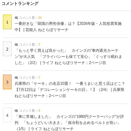
コメントランキング
コメント数：
21
1
一番好きな「韓国の男性俳優」は？【2026年版・人気投票実施
中】 | 芸能人 ねとらぼリサーチ
コメント数：
7
2
「もっと早く買えば良かった」 カインズの“車内遮光カーテ
ン”が大人気 「プライバシーも保てて安心」「ぐっすり眠れま
した」（2/2） | ライフ ねとらぼリサーチ：2ページ目
コメント数：
7
3
兵庫県の「ケーキ」の名店10選！ 一番うまいと思う店はどこ？
【7月12日は「デコレーションケーキの日」！】（2/4） | 兵庫県
ねとらぼリサーチ：2ページ目
コメント数：
4
4
「車に常備しました」 カインズの“1980円クーラーバッグ”が評
判 「ちょうどいい大きさ」「保冷剤を止めるベルトが良い」
（1/5） | ライフ ねとらぼリサーチ