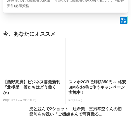
お持ちの方 未経験者大歓迎 非常勤の方は経験者のみ応募可能です。 <応募
要件(必須資格...
今、あなたにオススメ
【西野亮廣】ビジネス書最新刊
スマホ2GBで月額850円～ 格安
『北極星 僕たちはどう働く
SIMをお得に使うキャンペーン
か』
実施中！
PR(FINCHI on GOETHE)
PR(IIJmio)
兜と並んで2ショット 辻希美、三男幸空くんの初
節句をお祝い「ご機嫌さんで写真撮る...