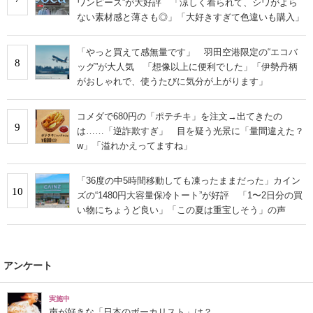
ワンピース”が大好評 「涼しく着られて、シワがよら
ない素材感と薄さも◎」「大好きすぎて色違いも購入」
「やっと買えて感無量です」 羽田空港限定の“エコバ
8
ッグ”が大人気 「想像以上に便利でした」「伊勢丹柄
がおしゃれで、使うたびに気分が上がります」
コメダで680円の「ポテチキ」を注文→出てきたの
9
は……「逆詐欺すぎ」 目を疑う光景に「量間違えた？
w」「溢れかえってますね」
「36度の中5時間移動しても凍ったままだった」カイン
10
ズの“1480円大容量保冷トート”が好評 「1〜2日分の買
い物にちょうど良い」「この夏は重宝しそう」の声
アンケート
実施中
声が好きな「日本のボーカリスト」は？