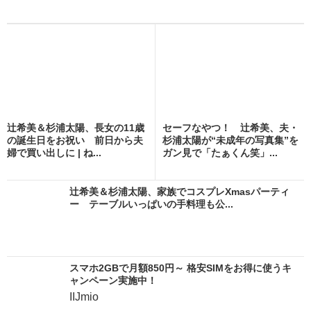
辻希美＆杉浦太陽、長女の11歳
セーフなやつ！ 辻希美、夫・
の誕生日をお祝い 前日から夫
杉浦太陽が“未成年の写真集”を
婦で買い出しに | ね...
ガン見で「たぁくん笑」...
辻希美＆杉浦太陽、家族でコスプレXmasパーティ
ー テーブルいっぱいの手料理も公...
スマホ2GBで月額850円～ 格安SIMをお得に使うキ
ャンペーン実施中！
IIJmio