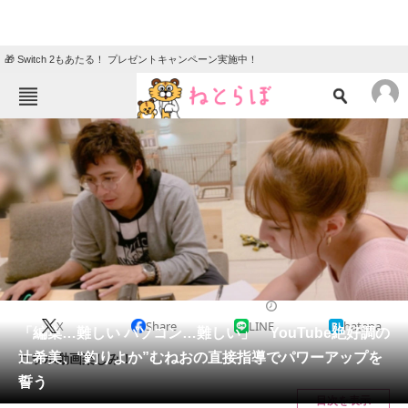
🎁 Switch 2もあたる！ プレゼントキャンペーン実施中！
ねとらぼメニュー
TOP
ニュース
エンタメ
クイズ
グルメ
地域
住まい
教育・育児
動物
リサーチ
2019/06/23 14:30（公開）
X
Share
LINE
hatena
会員記事
「編集…難しい パソコン…難しい」 YouTube絶好調の
辻希美、“釣りよか”むねおの直接指導でパワーアップを
コラボ動画楽しみ！
メディア
誓う
目次を表示
注目記事を集めた総合ページ