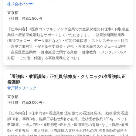
株式会社パソナ
東京都
正社員：時給1,800円
【仕事内容】<医療コンサルティング企業での産業保健のお仕事> お取引企
業様の産業保健活動をサポートしていただきます。 ・健康診断関連業務
(事後フォロー、データ集計など) ・特定保健指導 ・ストレスチェック対応
・過重労働対策 ・安全衛生委員会・巡視 ・産業医面談スケジュール調整
・産業医面談同席 ・健康経営に関する業務 ・健康教育 ・メンタルヘルス
対応 ・その他、付随する事務業務など <おす...
「看護師・准看護師」正社員/診療所・クリニック/准看護師,正
看護師
青戸腎クリニック
東京都
正社員：時給2,000円～
【仕事内容】<仕事内容> 看護業務 透析室での看護師業務。 勤務環境 看護
師10名、事務3名、臨床工学技士5名が在籍。透析患者数約120名、ベッド
数38床。 <求人PR> <雇用形態>正社員 <雇用期間の有無>なし <職種>看護
師・准看護師 ・求人詳細: 正看護師の資格をお持ちの方 准看護師の資格を