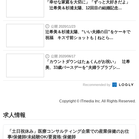
「幸せな家庭を大切に」「ずっと大好きだよ」
辻希美＆杉浦太陽、12回目の結婚記念...
公開 2020/11/23
辻希美＆杉浦太陽、“いい夫婦の日”をケーキで
祝福 キス寸前ショットも | ねとら...
公開 2020/06/17
「カウントダウンはたぁくんがお祝い」 辻希
美、33歳バースデーを“夫婦ラブラブシ...
Recommended by
Copyright © ITmedia Inc. All Rights Reserved.
求人情報
「土日祝休み」医療コンサルティング企業での産業保健のお仕
事/保健師/未経験OK/要資格:保健師