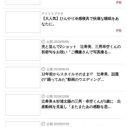
PR
アイリスプラザ
【大人気】ひんやり冷感寝具で快適な睡眠をあ
なたに。
PR
公開 2019/05/05
兜と並んで2ショット 辻希美、三男幸空くんの
初節句をお祝い「ご機嫌さんで写真撮る...
公開 2019/06/24
12年前からスタイルそのまま!? 辻希美、話題
の“踊ってみた”動画のウエディング...
公開 2019/12/08
辻希美＆杉浦太陽の三男・幸空くんが1歳に 出
産動画を見返し「またまたあの感動を思...
公開 2019/07/19