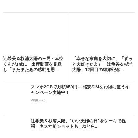
辻希美＆杉浦太陽の三男・幸空
「幸せな家庭を大切に」「ずっ
くんが1歳に 出産動画を見返
と大好きだよ」 辻希美＆杉浦
し「またまたあの感動を思...
太陽、12回目の結婚記念...
スマホ2GBで月額850円～ 格安SIMをお得に使うキ
ャンペーン実施中！
PR(IIJmio)
辻希美＆杉浦太陽、“いい夫婦の日”をケーキで祝
福 キス寸前ショットも | ねとら...