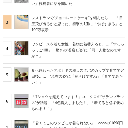
い」投稿者に話を聞いた
レストランで“チョコレートケーキ”を頼んだら……「目
3
玉飛び出るかと思った」衝撃の1皿に「やばすぎる」と
109万表示
ワンピースを着た女性→着物に着替えると……「すっっ
4
っっご!!!!!」 驚きの“着痩せ姿”に「同一人物なのです
か？」
食べ終わったアボカドの種→スタバのカップで育てて64
5
日後…… “現在の姿”に「良さげですね」「育ててみた
い！」
「Tシャツを超えています！」ユニクロの“サテンブラウ
6
ス”が話題 「4色購入しました！」「着てると必ず褒め
られる！！」
「暑くてこのワンピしか着られない」 cocaの“1690円
7