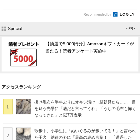
Recommended by
Special
- PR -
【抽選で5,000円分】Amazonギフトカードが
当たる！読者アンケート実施中
アクセスランキング
掛け毛布を半年ぶりにオキシ漬け→翌朝見たら…… 目
1
を疑う光景に「嘘だと言ってくれ」「うちの毛布も怖く
なってきた」と627万表示
散歩中、小学生に「ぬいぐるみが歩いてる！」と言われ
2
た子犬 納得の姿に「最高の褒め言葉！」「遭遇した