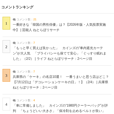
コメントランキング
コメント数：
21
1
一番好きな「韓国の男性俳優」は？【2026年版・人気投票実施
中】 | 芸能人 ねとらぼリサーチ
コメント数：
7
2
「もっと早く買えば良かった」 カインズの“車内遮光カーテ
ン”が大人気 「プライバシーも保てて安心」「ぐっすり眠れま
した」（2/2） | ライフ ねとらぼリサーチ：2ページ目
コメント数：
7
3
兵庫県の「ケーキ」の名店10選！ 一番うまいと思う店はどこ？
【7月12日は「デコレーションケーキの日」！】（2/4） | 兵庫県
ねとらぼリサーチ：2ページ目
コメント数：
4
4
「車に常備しました」 カインズの“1980円クーラーバッグ”が評
判 「ちょうどいい大きさ」「保冷剤を止めるベルトが良い」