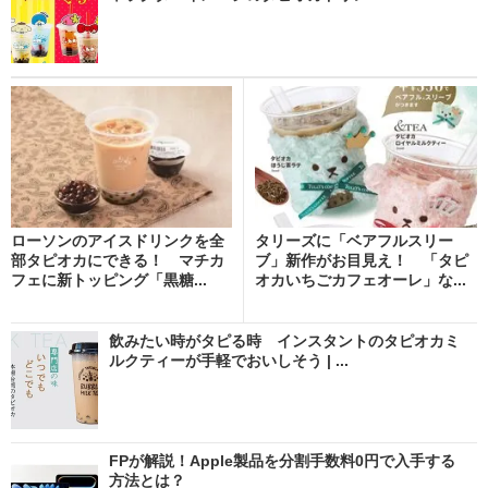
ローソンのアイスドリンクを全
タリーズに「ベアフルスリー
部タピオカにできる！ マチカ
ブ」新作がお目見え！ 「タピ
フェに新トッピング「黒糖...
オカいちごカフェオーレ」な...
飲みたい時がタピる時 インスタントのタピオカミ
ルクティーが手軽でおいしそう | ...
FPが解説！Apple製品を分割手数料0円で入手する
方法とは？