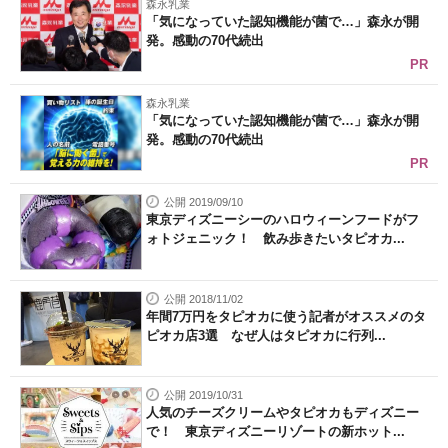
森永乳業
「気になっていた認知機能が菌で…」森永が開
発。感動の70代続出
PR
森永乳業
「気になっていた認知機能が菌で…」森永が開
発。感動の70代続出
PR
公開 2019/09/10
東京ディズニーシーのハロウィーンフードがフ
ォトジェニック！ 飲み歩きたいタピオカ...
公開 2018/11/02
年間7万円をタピオカに使う記者がオススメのタ
ピオカ店3選 なぜ人はタピオカに行列...
公開 2019/10/31
人気のチーズクリームやタピオカもディズニー
で！ 東京ディズニーリゾートの新ホット...