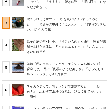
2
てみたら……「えええ」 驚きの姿に「探し回ってもな
かなか出ない」
捨てられるはずの“スイカ”を買い取り→切ってみる
3
と…… まさかの中身に「ええええ！」「買いに行きた
い」と120万再生
息子が庭の草刈り中、「すごいもの」を発見→家族が悲
4
鳴を上げた正体に「ぎゃぁぁぁぁぁぁ!!」「こんなに大
きいのは初めて」
花嫁「私のウエディングケーキ見て」→結婚式で“唯一
5
課金”した一品に「陶器のような美しさ」「とってもメ
ルヘンチック」と300万表示
スイカを切って、電子レンジで加熱すると……「わ
6
あ！」 思わず二度見の光景に「試してみてもいい」
【海外】
ユニクロで買った790円Tシャツ→漂白剤にドボンして数