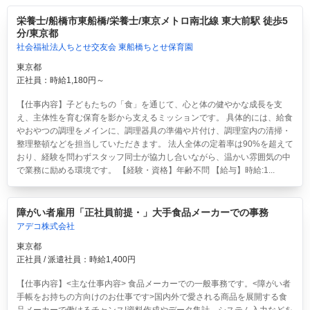
栄養士/船橋市東船橋/栄養士/東京メトロ南北線 東大前駅 徒歩5
分/東京都
社会福祉法人ちとせ交友会 東船橋ちとせ保育園
東京都
正社員：時給1,180円～
【仕事内容】子どもたちの「食」を通じて、心と体の健やかな成長を支
え、主体性を育む保育を影から支えるミッションです。 具体的には、給食
やおやつの調理をメインに、調理器具の準備や片付け、調理室内の清掃・
整理整頓などを担当していただきます。 法人全体の定着率は90%を超えて
おり、経験を問わずスタッフ同士が協力し合いながら、温かい雰囲気の中
で業務に励める環境です。 【経験・資格】年齢不問 【給与】時給:1...
障がい者雇用「正社員前提・」大手食品メーカーでの事務
アデコ株式会社
東京都
正社員 / 派遣社員：時給1,400円
【仕事内容】<主な仕事内容> 食品メーカーでの一般事務です。<障がい者
手帳をお持ちの方向けのお仕事です>国内外で愛される商品を展開する食