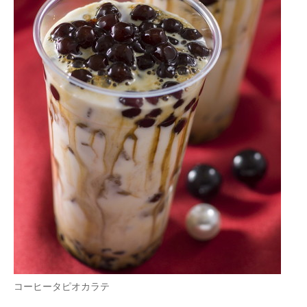
企業向けIT製品の総合サイト
IT製品の技術・比較・事例
製造業のIT導入・活用を支援
モノづくり技術者専門サイト
エレクトロニクス専門サイト
電子設計の基本と応用
エネルギーの専門メディア
建設×テクノロジーの最前線
ちょっと気になるネットの話題
コーヒータピオカラテ