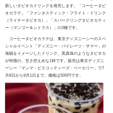
新しいタピオカドリンクを発売します。「コーヒータピ
ITの今と未来を見通す
オカラテ」「ファンタスティック・フライト・ドリンク
（ライチータピオカ）」「スパークリングタピオカティ
スマホと通信の最新トレンド
ー（マンゴー＆シトラス）」の3種です。
進化するPCとデバイスの未来
コーヒータピオカラテは、東京ディズニーシーのスペ
好きが集まる 比べて選べる
シャルイベント「ディズニー・パイレーツ・サマー」の
海賊をイメージしたドリンク。黒真珠のようなタピオカ
ビジネスと働き方のヒント
が特徴の、甘さ控えめな1杯です。販売は東京ディズニ
AI活用のいまが分かる
ーシー「マンマ・ビスコッティーズ・ベーカリー」で7
月8日から9月1日まで。価格は500円です。
企業ITのトレンドを詳説
経営リーダーのコミュニティ
マーケ×ITの今がよく分かる
ITエンジニア向け専門サイト