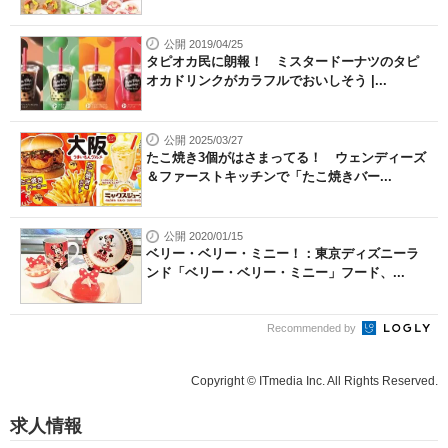
公開 2019/04/25
タピオカ民に朗報！ ミスタードーナツのタピ
オカドリンクがカラフルでおいしそう |...
公開 2025/03/27
たこ焼き3個がはさまってる！ ウェンディーズ
＆ファーストキッチンで「たこ焼きバー...
公開 2020/01/15
ベリー・ベリー・ミニー！：東京ディズニーラ
ンド「ベリー・ベリー・ミニー」フード、...
Recommended by
Copyright © ITmedia Inc. All Rights Reserved.
求人情報