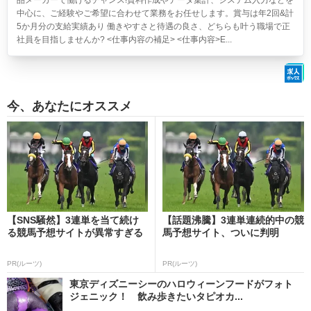
品メーカーで働けるチャンス!資料作成やデータ集計、システム入力などを
中心に、ご経験やご希望に合わせて業務をお任せします。賞与は年2回&計
5か月分の支給実績あり 働きやすさと待遇の良さ、どちらも叶う職場で正
社員を目指しませんか? <仕事内容の補足> <仕事内容>E...
今、あなたにオススメ
【SNS騒然】3連単を当て続け
【話題沸騰】3連単連続的中の競
る競馬予想サイトが異常すぎる
馬予想サイト、ついに判明
PR(ルーツ)
PR(ルーツ)
東京ディズニーシーのハロウィーンフードがフォト
ジェニック！ 飲み歩きたいタピオカ...