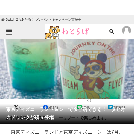
🎁 Switch 2もあたる！ プレゼントキャンペーン実施中！
ねとらぼメニュー
TOP
ニュース
エンタメ
クイズ
グルメ
地域
住まい
教育・育児
動物
リサーチ
2019/07/03 15:45（公開）
X
Share
LINE
hatena
会員記事
東京ディズニーランド＆シーでタピ活できる！ タピオ
カドリンクが続々登場
あわせて6種が東京ディズニーリゾートで楽しめます。
メディア
東京ディズニーランドと東京ディズニーシーは7月、
注目記事を集めた総合ページ