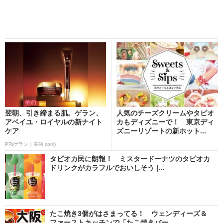
翌朝、引き締まる肌。ゲラン、
人気のチーズクリームやタピオ
アベイユ・ロイヤルの新ナイト
カもディズニーで！ 東京ディ
ケア
ズニーリゾートの新ホット...
PR(ゲラン｜美的.com)
タピオカ民に朗報！ ミスタードーナツのタピオカ
ドリンクがカラフルでおいしそう |...
たこ焼き3個がはさまってる！ ウェンディーズ＆
ファーストキッチンで「たこ焼きバー...