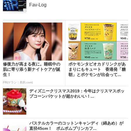
Fav-Log
修復力が高まる夜に。睡眠中の
ポケモンタピオカドリンクがあ
肌に寄り添う新ナイトケアが誕
まりにもキュート 香港発「糖
生！
朝」とポケモンが出会って...
PR(ゲラン｜美的.com)
ディズニークリスマス2019：今年はクリスマスポッ
プコーンバケットが超かわいい！...
パステルカラーのコットンキャンディ（綿あめ）が
直径45cm！ ポムポムプリンカフ...