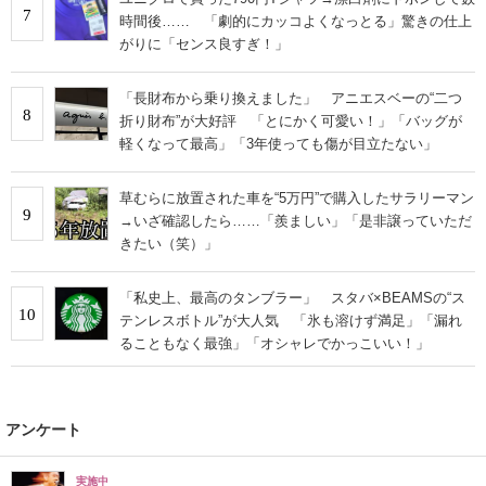
7
時間後…… 「劇的にカッコよくなっとる」驚きの仕上
がりに「センス良すぎ！」
「長財布から乗り換えました」 アニエスベーの“二つ
8
折り財布”が大好評 「とにかく可愛い！」「バッグが
軽くなって最高」「3年使っても傷が目立たない」
草むらに放置された車を“5万円”で購入したサラリーマン
9
→いざ確認したら……「羨ましい」「是非譲っていただ
きたい（笑）」
「私史上、最高のタンブラー」 スタバ×BEAMSの“ス
10
テンレスボトル”が大人気 「氷も溶けず満足」「漏れ
ることもなく最強」「オシャレでかっこいい！」
アンケート
実施中