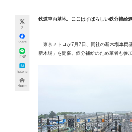
モノづくり技術者専門サイト
エレクトロ
鉄道車両基地、ここはすばらしい鉄分補給処
X
ちょっと気になるネットの話題
Share
東京メトロが7月7日、同社の新木場車両基地で一般家
新木場」を開催。鉄分補給のため筆者も参
LINE
hatena
Home