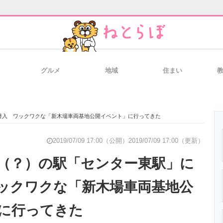
グルメ
地域
住まい
と未来を見通す
スマホと通信の最新トレンド
進化するPCとデ
潜入 ワックワクな「新木場車両基地公開イベント」に行ってきた
のいまが分かる
企業ITのトレンドを詳説
経営リーダーの
2019/07/09 17:00（公開）
2019/07/09 17:00（更新）
（？）の駅「センター東駅」に
ックワクな「新木場車両基地公
T製品の総合サイト
IT製品の技術・比較・事例
製造業のIT導入
に行ってきた