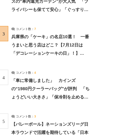
ズの“車内遮光カーテン”が大人気 「プ
ライバシーも保てて安心」「ぐっすり眠
れました」（2/2） | ライフ ねとらぼリ
サーチ：2ページ目
コメント数：
7
3
兵庫県の「ケーキ」の名店10選！ 一番
うまいと思う店はどこ？【7月12日は
「デコレーションケーキの日」！】
（2/4） | 兵庫県 ねとらぼリサーチ：2ペ
ージ目
コメント数：
4
4
「車に常備しました」 カインズ
の“1980円クーラーバッグ”が評判 「ち
ょうどいい大きさ」「保冷剤を止めるベ
ルトが良い」（1/5） | ライフ ねとらぼ
リサーチ
コメント数：
3
5
【バレーボール】ネーションズリーグ日
本ラウンドで活躍を期待している「日本