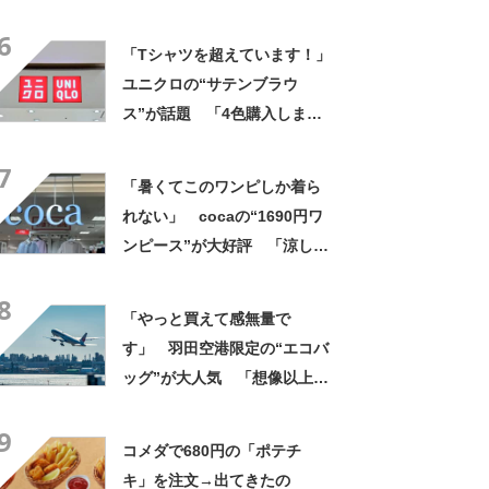
げですね」「育ててみた
6
い！」
「Tシャツを超えています！」
ユニクロの“サテンブラウ
ス”が話題 「4色購入しまし
た！」「着てると必ず褒めら
7
れる！！」
「暑くてこのワンピしか着ら
れない」 cocaの“1690円ワ
ンピース”が大好評 「涼しく
着られて、シワがよらない素
8
材感と薄さも◎」「大好きす
「やっと買えて感無量で
ぎて色違いも購入」
す」 羽田空港限定の“エコバ
ッグ”が大人気 「想像以上に
便利でした」「伊勢丹柄がお
9
しゃれで、使うたびに気分が
コメダで680円の「ポテチ
上がります」
キ」を注文→出てきたの