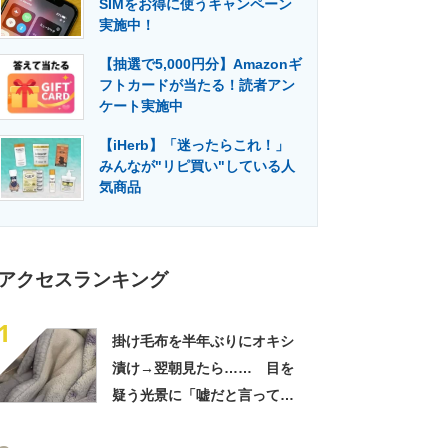
SIMをお得に使うキャンペーン
門メディア
建設×テクノロジーの最前線
実施中！
【抽選で5,000円分】Amazonギ
フトカードが当たる！読者アン
ケート実施中
【iHerb】「迷ったらこれ！」
みんなが"リピ買い"している人
気商品
アクセスランキング
1
掛け毛布を半年ぶりにオキシ
漬け→翌朝見たら…… 目を
疑う光景に「嘘だと言ってく
れ」「うちの毛布も怖くなっ