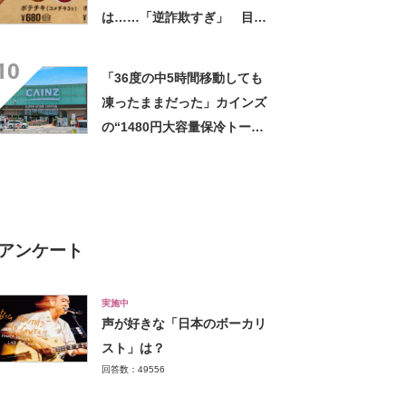
は……「逆詐欺すぎ」 目を
疑う光景に「量間違えた？
10
w」「溢れかえってますね」
「36度の中5時間移動しても
凍ったままだった」カインズ
の“1480円大容量保冷トー
ト”が好評 「1〜2日分の買い
物にちょうど良い」「この夏
は重宝しそう」の声
アンケート
実施中
声が好きな「日本のボーカリ
スト」は？
回答数：49556