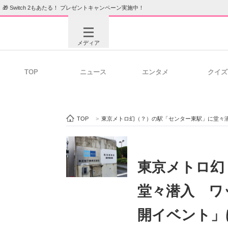
🎁 Switch 2もあたる！ プレゼントキャンペーン実施中！
メディア
TOP
ニュース
エンタメ
クイズ
注目記事を集めた総合ページ
ITの今
TOP
>
東京メトロ幻（？）の駅「センター東駅」に堂々
ビジネスと働き方のヒント
AI活用
東京メトロ幻
堂々潜入 ワ
ITエンジニア向け専門サイト
企業向けI
開イベント」