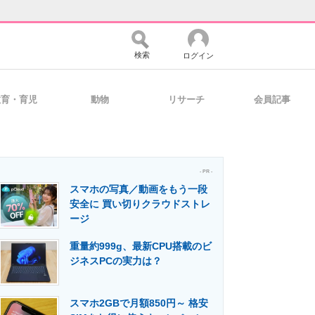
検索
ログイン
教育・育児
動物
リサーチ
会員記事
バイスの未来
好きが集まる 比べて選べる
- PR -
スマホの写真／動画をもう一段
コミュニティ
マーケ×ITの今がよく分かる
安全に 買い切りクラウドストレ
ージ
重量約999g、最新CPU搭載のビ
・活用を支援
ジネスPCの実力は？
スマホ2GBで月額850円～ 格安