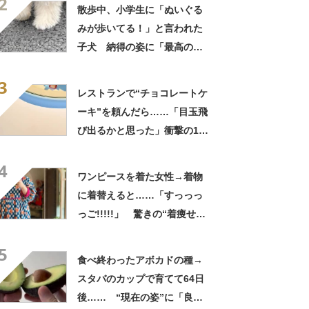
2
てきた」と627万表示
散歩中、小学生に「ぬいぐる
みが歩いてる！」と言われた
子犬 納得の姿に「最高の褒
め言葉！」「遭遇したい」投
3
稿者に話を聞いた
レストランで“チョコレートケ
ーキ”を頼んだら……「目玉飛
び出るかと思った」衝撃の1皿
に「やばすぎる」と109万表
4
示
ワンピースを着た女性→着物
に着替えると……「すっっっ
っご!!!!!」 驚きの“着痩せ
姿”に「同一人物なのです
5
か？」
食べ終わったアボカドの種→
スタバのカップで育てて64日
後…… “現在の姿”に「良さ