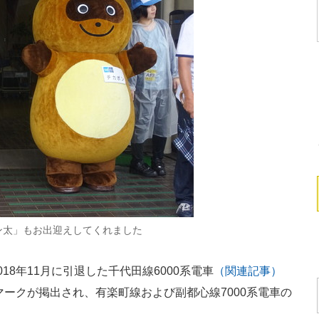
ン太」もお出迎えしてくれました
8年11月に引退した千代田線6000系電車
（関連記事）
マークが掲出され、有楽町線および副都心線7000系電車の