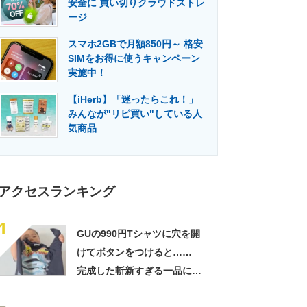
安全に 買い切りクラウドストレ
門メディア
建設×テクノロジーの最前線
ージ
スマホ2GBで月額850円～ 格安
SIMをお得に使うキャンペーン
実施中！
【iHerb】「迷ったらこれ！」
みんなが"リピ買い"している人
気商品
アクセスランキング
1
GUの990円Tシャツに穴を開
けてボタンをつけると……
完成した斬新すぎる一品に称
賛「これすごい」