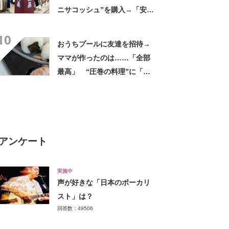
ニサコッシュ”を購入→「安心
して持ち歩ける」ように
10
「付けているのを忘れるくら
おうちプールに友達を招待→
い軽い」など好評
ママが作ったのは……「全部
最高」 “圧巻の料理”に「う
っひょ～！」「勝手におっじ
ゃまっしまーーす！」
アンケート
実施中
声が好きな「日本のボーカリ
スト」は？
回答数：49506