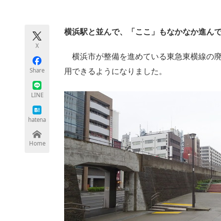
モノづくり技術者専門サイト
エレクトロ
横浜駅と並んで、「ここ」もなかなか進ん
X
ちょっと気になるネットの話題
横浜市が整備を進めている東急東横線の廃
Share
用できるようになりました。
LINE
hatena
Home