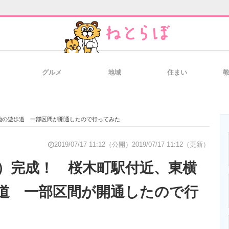
グルメ
地域
住まい
と未来を見通す
スマホと通信の最新トレンド
進化するPCとデ
地の遊歩道 一部区間が開通したので行ってみた
のいまが分かる
企業ITのトレンドを詳説
経営リーダーの
2019/07/17 11:12（公開）
2019/07/17 11:12（更新）
）完成！ 桜木町駅付近、東横
道 一部区間が開通したので行
T製品の総合サイト
IT製品の技術・比較・事例
製造業のIT導入