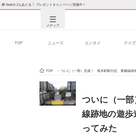
🎁 Switch 2もあたる！ プレゼントキャンペーン実施中！
メディア
TOP
ニュース
エンタメ
クイズ
注目記事を集めた総合ページ
ITの今
TOP
>
ついに（一部）完成！ 桜木町駅付近、東横線跡
ビジネスと働き方のヒント
AI活用
ついに（一部
線跡地の遊歩
ITエンジニア向け専門サイト
企業向けI
ってみた