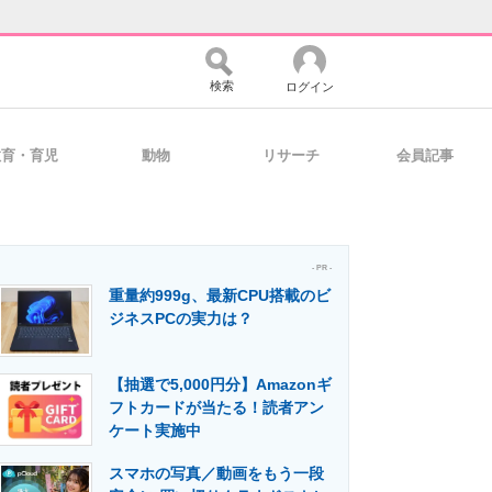
検索
ログイン
教育・育児
動物
リサーチ
会員記事
バイスの未来
好きが集まる 比べて選べる
- PR -
重量約999g、最新CPU搭載のビ
コミュニティ
マーケ×ITの今がよく分かる
ジネスPCの実力は？
【抽選で5,000円分】Amazonギ
・活用を支援
フトカードが当たる！読者アン
ケート実施中
スマホの写真／動画をもう一段