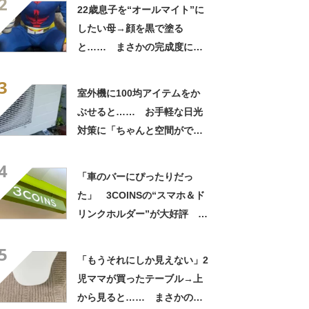
2
22歳息子を“オールマイト”に
したい母→顔を黒で塗る
と…… まさかの完成度に
「フィギュアかと思ったら人
3
間」「質感良すぎ」
室外機に100均アイテムをか
ぶせると…… お手軽な日光
対策に「ちゃんと空間ができ
てグー」「これで楽します」
4
「車のバーにぴったりだっ
た」 3COINSの“スマホ＆ド
リンクホルダー”が大好評
「ドリンクホルダーが二つあ
5
って便利」「もっと早く買え
「もうそれにしか見えない」2
ばよかった」
児ママが買ったテーブル→上
から見ると…… まさかの光