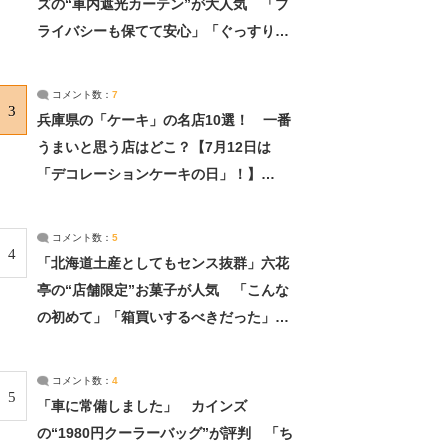
ズの“車内遮光カーテン”が大人気 「プ
ライバシーも保てて安心」「ぐっすり眠
れました」（2/2） | ライフ ねとらぼリ
サーチ：2ページ目
コメント数：
7
3
兵庫県の「ケーキ」の名店10選！ 一番
うまいと思う店はどこ？【7月12日は
「デコレーションケーキの日」！】
（2/4） | 兵庫県 ねとらぼリサーチ：2ペ
ージ目
コメント数：
5
4
「北海道土産としてもセンス抜群」六花
亭の“店舗限定”お菓子が人気 「こんな
の初めて」「箱買いするべきだった」
（1/2） | 北海道 ねとらぼリサーチ
コメント数：
4
5
「車に常備しました」 カインズ
の“1980円クーラーバッグ”が評判 「ち