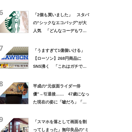
景に「ドアップかと思いまし
6
た」「なんて斬新な」
「2個も買いました」 スタバ
の“シックなエコバッグ”が大
人気 「どんなコーデもワン
ランク上に変身」「マグカッ
7
プ型のポーチも可愛い」「た
「うますぎて1億個いける」
くさん入れても肩が痛くなら
【ローソン】268円商品に
ない」
SNS沸く 「これはガチで美
味い」「毎食これがいい」
8
平成の“元仮面ライダー俳
優”→引退後…… 47歳になっ
た現在の姿に「嘘だろ」「声
出た」と108万再生
9
「スマホを落として画面を割
ってしまった」無印良品の“ミ