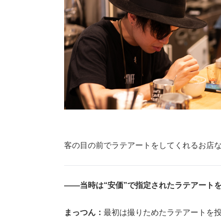
客の目の前でラテアートをしてくれるお店
――当時は“安価”で指定されたラテアート
まっつん：
最初は撮りためたラテアートを