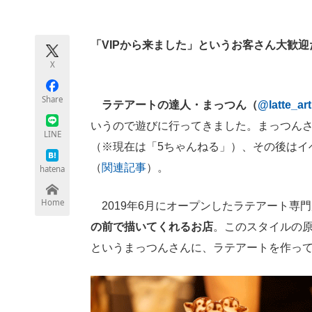
モノづくり技術者専門サイト
エレクトロ
「VIPから来ました」というお客さん大歓
X
ちょっと気になるネットの話題
Share
ラテアートの達人・まっつん（
@latte_ar
いうので遊びに行ってきました。まっつんさん
LINE
（※現在は「5ちゃんねる」）、その後はイ
（
関連記事
）。
hatena
Home
2019年6月にオープンしたラテアート専
の前で描いてくれるお店
。このスタイルの
というまっつんさんに、ラテアートを作っ