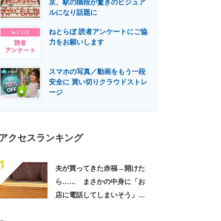
京、駅の階段が驚きのビジュア
門メディア
建設×テクノロジーの最前線
ルになり話題に
ねとらぼ 読者アンケートにご協
力をお願いします
スマホの写真／動画をもう一段
安全に 買い切りクラウドストレ
ージ
アクセスランキング
1
夫が買ってきた赤福→開けた
ら…… まさかの中身に「お
店に電話してしまいそう」
「さすがに初めて見ました