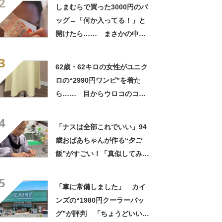
2
笑」と107万表示
しまむらで買った3000円のバ
ッグ→「何か入ってる！」と
開けたら…… まさかの中身
に「買いに走った」「コスパ
3
良すぎる」
62歳・62キロの女性がユニク
ロの“2990円ワンピ”を着た
ら…… 目からウロコのコー
デに「全色ほしいくらい」
4
「参考になりました」
「ナスは全部これでいい」94
歳おばあちゃんが作る“夕ご
飯”がすごい！「真似してみま
す」「憧れます」
5
「車に常備しました」 カイ
ンズの“1980円クーラーバッ
グ”が評判 「ちょうどいい大