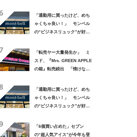
きさ」「保冷剤を止めるベル
6
トが良い」
「通勤用に買ったけど、めち
ゃくちゃ良い！」 モンベル
の“ビジネスリュック”が好
評 「615グラムで軽い」
7
「たくさん入る」「満員電車
「転売ヤー大量発生か」 ミ
に乗りやすくなった」
スド、『Mrs. GREEN APPLE
の箱』転売続出 「情けない
と思わないのかな」「呆れる
8
わ」 2500円での出品も
「通勤用に買ったけど、めち
ゃくちゃ良い！」 モンベル
の“ビジネスリュック”が好
評 「615グラムで軽い」
9
「たくさん入る」「満員電車
「6個買い占めた」セブン
に乗りやすくなった」
の“超人気アイス”が今年も登