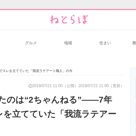
グルメ
地域
住まい
と未来を見通す
スマホと通信の最新トレンド
進化するPCとデ
IPでスレを立てていた「我流ラテアート職人」の今
のいまが分かる
企業ITのトレンドを詳説
経営リーダーの
2019/07/21 11:00（公開）
2019/07/21 11:00（更新）
たのは“2ちゃんねる”――7年
スレを立てていた「我流ラテアー
T製品の総合サイト
IT製品の技術・比較・事例
製造業のIT導入