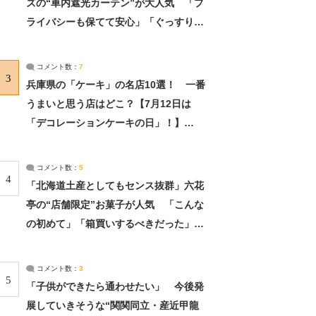
ズの“車内遮光カーテン”が大人気 「プ
ライバシーも保てて安心」「ぐっすり眠
れました」（2/2） | ライフ ねとらぼリ
サーチ：2ページ目
コメント数：
7
3
兵庫県の「ケーキ」の名店10選！ 一番
うまいと思う店はどこ？【7月12日は
「デコレーションケーキの日」！】
（2/4） | 兵庫県 ねとらぼリサーチ：2ペ
ージ目
コメント数：
5
4
「北海道土産としてもセンス抜群」六花
亭の“店舗限定”お菓子が人気 「こんな
の初めて」「箱買いするべきだった」
（1/2） | 北海道 ねとらぼリサーチ
コメント数：
3
5
「子供ができたら通わせたい」 今後発
展していきそうな“関関同立・産近甲龍