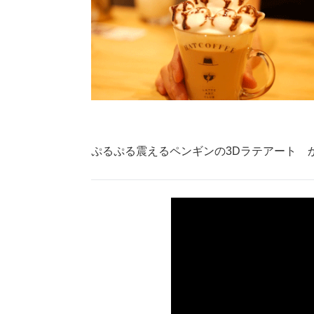
ぷるぷる震えるペンギンの3Dラテアート 