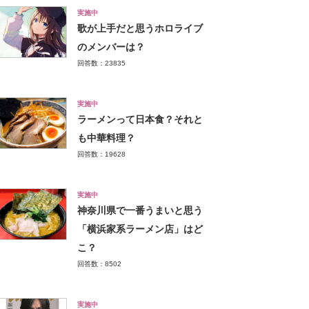
実施中
歌が上手だと思うホロライブ
のメンバーは？
回答数：23835
実施中
ラーメンって日本食？それと
も中華料理？
回答数：19628
実施中
神奈川県で一番うまいと思う
「横浜家系ラーメン店」はど
こ？
回答数：8502
実施中