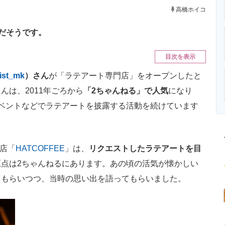
ニクス専門サイト
電子設計の基本と応用
エネルギーの専
高橋ホイコ
迎だそうです。
目次を表示
tist_mk
）さん
が「ラテアート専門店」をオープンしたと
は、2011年ごろから
「2ちゃんねる」で人気
になり
ベントなどでラテアートを披露する活動を続けています
門店「
HATCOFFEE
」は、
リクエストしたラテアートを目
原点は2ちゃんねるにあります。あの頃の活気が懐かしい
てもらいつつ、当時の思い出を語ってもらいました。