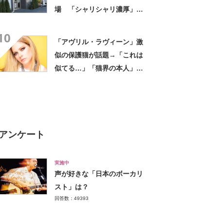
場 「シャリシャリ濃厚」
「ちょーーーうまい」「箱で
10
欲しいよこれ」「喫茶店で出
「アヴリル・ラヴィーン」激
てきてもおかしくない」
似の保護猫が話題→「これは
似てる…」「猫界の本人」
「アイラインまで完璧」里親
募集中【海外】
アンケート
実施中
声が好きな「日本のボーカリ
スト」は？
回答数：49393