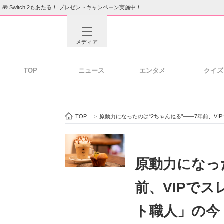
🎁 Switch 2もあたる！ プレゼントキャンペーン実施中！
メディア
TOP
ニュース
エンタメ
クイズ
注目記事を集めた総合ページ
ITの今
TOP
>
原動力になったのは“2ちゃんねる”――7年前、V
ビジネスと働き方のヒント
AI活用
原動力になっ
前、VIPで
ITエンジニア向け専門サイト
企業向けI
ト職人」の今