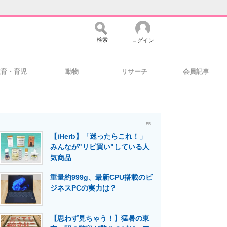
検索
ログイン
教育・育児
動物
リサーチ
会員記事
バイスの未来
好きが集まる 比べて選べる
- PR -
【iHerb】「迷ったらこれ！」
コミュニティ
マーケ×ITの今がよく分かる
みんなが"リピ買い"している人
気商品
重量約999g、最新CPU搭載のビ
・活用を支援
ジネスPCの実力は？
【思わず見ちゃう！】猛暑の東