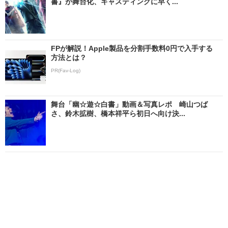
書』が舞台化、キャスティングに早く...
FPが解説！Apple製品を分割手数料0円で入手する
方法とは？
PR(Fav-Log)
舞台「幽☆遊☆白書」動画＆写真レポ 崎山つば
さ、鈴木拡樹、橋本祥平ら初日へ向け決...