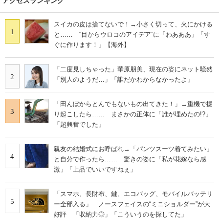
アクセスランキング
スイカの皮は捨てないで！→小さく切って、火にかける
1
と…… “目からウロコのアイデア”に「わあああ」「す
ぐに作ります！」【海外】
「二度見しちゃった」華原朋美、現在の姿にネット騒然
2
「別人のようだ…」「誰だかわからなかったよ」
「田んぼからとんでもないもの出てきた！」→重機で掘
3
り起こしたら…… まさかの正体に「誰が埋めたの!?」
「超興奮でした」
親友の結婚式にお呼ばれ→「パンツスーツ着てみたい」
4
と自分で作ったら…… 驚きの姿に「私が花嫁なら感
激」「上品でいいですねぇ」
「スマホ、長財布、鍵、エコバッグ、モバイルバッテリ
5
ー全部入る」 ノースフェイスの“ミニショルダー”が大
好評 「収納力◎」「こういうのを探してた」