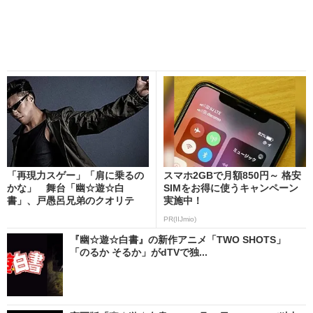
「再現力スゲー」「肩に乗るの
スマホ2GBで月額850円～ 格安
かな」 舞台「幽☆遊☆白
SIMをお得に使うキャンペーン
書」、戸愚呂兄弟のクオリテ
実施中！
ィ...
PR(IIJmio)
『幽☆遊☆白書』の新作アニメ「TWO SHOTS」
「のるか そるか」がdTVで独...