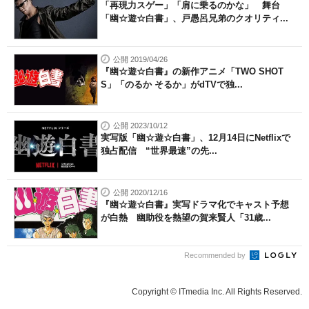
「再現力スゲー」「肩に乗るのかな」 舞台
「幽☆遊☆白書」、戸愚呂兄弟のクオリティ...
公開 2019/04/26
『幽☆遊☆白書』の新作アニメ「TWO SHOT
S」「のるか そるか」がdTVで独...
公開 2023/10/12
実写版「幽☆遊☆白書」、12月14日にNetflixで
独占配信 “世界最速”の先...
公開 2020/12/16
『幽☆遊☆白書』実写ドラマ化でキャスト予想
が白熱 幽助役を熱望の賀来賢人「31歳...
Recommended by
Copyright © ITmedia Inc. All Rights Reserved.