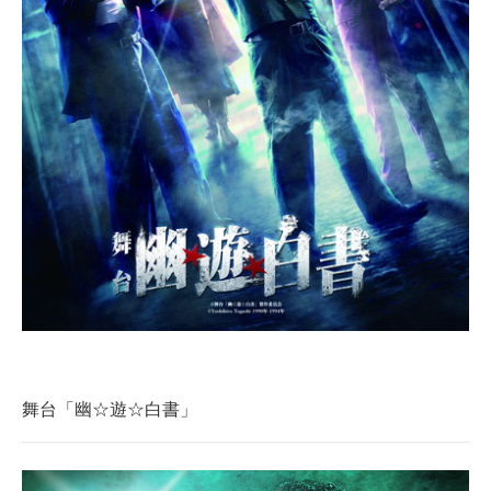
企業向けIT製品の総合サイト
IT製品の技術・比較・事例
製造業のIT導入・活用を支援
モノづくり技術者専門サイト
エレクトロニクス専門サイト
電子設計の基本と応用
エネルギーの専門メディア
建設×テクノロジーの最前線
ちょっと気になるネットの話題
舞台「幽☆遊☆白書」