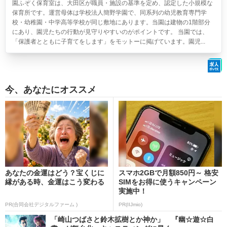
園ふぞく保育室は、大田区が職員・施設の基準を定め、認定した小規模な
保育所です。運営母体は学校法人簡野学園で、同系列の幼児教育専門学
校・幼稚園・中学高等学校が同じ敷地にあります。当園は建物の1階部分
にあり、園児たちの行動が見守りやすいのがポイントです。 当園では、
「保護者とともに子育てをします」をモットーに掲げています。園児...
今、あなたにオススメ
あなたの金運はどう？宝くじに
スマホ2GBで月額850円～ 格安
縁がある時、金運はこう変わる
SIMをお得に使うキャンペーン
実施中！
PR(合同会社デジタルファーム )
PR(IIJmio)
「崎山つばさと鈴木拡樹とか神か」 『幽☆遊☆白