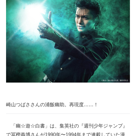
崎山つばささんの浦飯幽助。再現度……！
「幽☆遊☆白書」は、集英社の『週刊少年ジャンプ』
で冨樫義博さんが1990年〜1994年まで連載していた漫