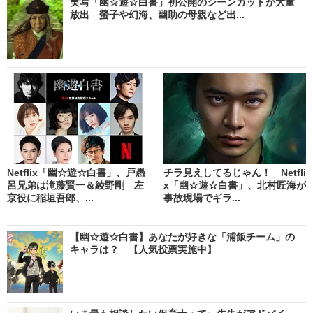
実写「幽☆遊☆白書」初公開のシーンカットが大量
放出 螢子や幻海、幽助の母親など出...
Netflix「幽☆遊☆白書」、戸愚
チラ見えしてるじゃん！ Netfli
呂兄弟は滝藤賢一＆綾野剛 左
x「幽☆遊☆白書」、北村匠海が
京役に稲垣吾郎、...
事故現場でギラ...
【幽☆遊☆白書】あなたが好きな「浦飯チーム」の
キャラは？ 【人気投票実施中】