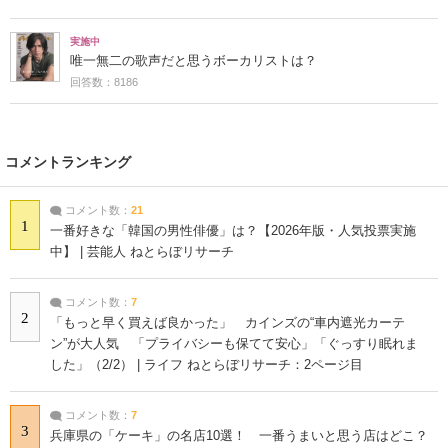
実施中
唯一無二の歌声だと思うボーカリストは？
回答数：8186
コメントランキング
コメント数：
21
1
一番好きな「韓国の男性俳優」は？【2026年版・人気投票実施
中】 | 芸能人 ねとらぼリサーチ
コメント数：
7
2
「もっと早く買えば良かった」 カインズの“車内遮光カーテ
ン”が大人気 「プライバシーも保てて安心」「ぐっすり眠れま
した」（2/2） | ライフ ねとらぼリサーチ：2ページ目
コメント数：
7
3
兵庫県の「ケーキ」の名店10選！ 一番うまいと思う店はどこ？