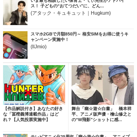
いま最も相談したい保育士・てぃ先生がアドバイ
ス！ 子どもの“おてつだい”に、どん...
(アタック・キュキュット｜Hugkum)
スマホ2GBで月額850円～ 格安SIMをお得に使うキ
ャンペーン実施中！
(IIJmio)
【作品解説付き】あなたの好き
舞台「幽☆遊☆白書」 橋本祥
な「冨樫義博連載作品」はど
平、アニメ版声優・檜山修之と
れ？【人気投票実施中】
の“W飛影”ショットに感...
テレビアニメ化25周年「幽☆遊☆白書」 アニメプ