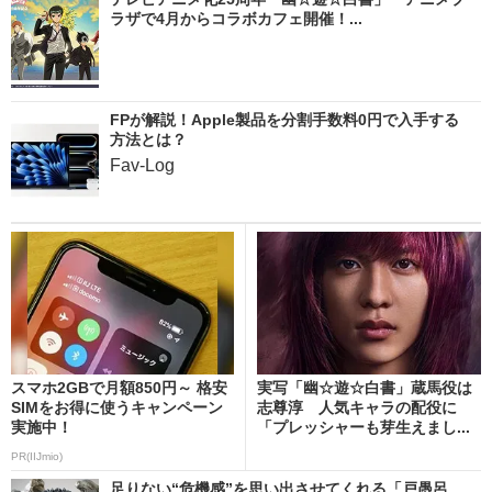
ラザで4月からコラボカフェ開催！...
FPが解説！Apple製品を分割手数料0円で入手する
方法とは？
Fav-Log
スマホ2GBで月額850円～ 格安
実写「幽☆遊☆白書」蔵馬役は
SIMをお得に使うキャンペーン
志尊淳 人気キャラの配役に
実施中！
「プレッシャーも芽生えまし...
PR(IIJmio)
足りない“危機感”を思い出させてくれる「戸愚呂