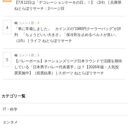
【7月12日は「デコレーションケーキの日」！】（2/4） | 兵庫県
ねとらぼリサーチ：2ページ目
コメント数：
4
4
「車に常備しました」 カインズの“1980円クーラーバッグ”が評
判 「ちょうどいい大きさ」「保冷剤を止めるベルトが良い」
（1/5） | ライフ ねとらぼリサーチ
コメント数：
3
5
【バレーボール】ネーションズリーグ日本ラウンドで活躍を期待
している「日本男子バレー代表選手」は？【2026年版・人気投
票実施中】（投票結果） | スポーツ ねとらぼリサーチ
カテゴリ一覧
IT・科学
エンタメ