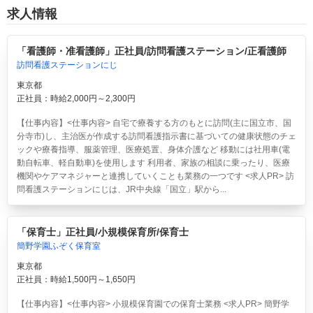
求人情報
「看護師・准看護師」正社員/訪問看護ステーション/正看護師
訪問看護ステーションにじ
東京都
正社員：時給2,000円～2,300円
【仕事内容】<仕事内容> 自宅で療養する方のもとに訪問(主に国立市、国
分寺市)し、主治医が作成する訪問看護指示書に基づいての健康状態のチェ
ックや療養指導、服薬管理、医療処置、身体介護など 移動には社用車(電
動自転車、軽自動車)を使用します 利用者、家族の相談に乗ったり、医療
機関やケアマネジャーと連携していくことも業務の一つです <求人PR> 訪
問看護ステーションにじは、JR中央線「国立」駅から...
「保育士」正社員/小規模保育所/保育士
簡野学園ふぞく保育室
東京都
正社員：時給1,500円～1,650円
【仕事内容】<仕事内容> 小規模保育園での保育士業務 <求人PR> 簡野学