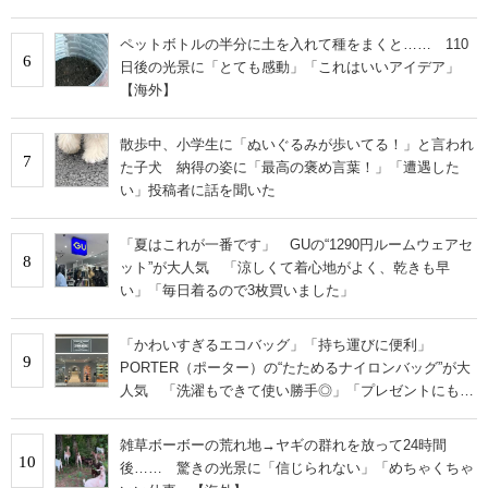
ペットボトルの半分に土を入れて種をまくと…… 110
6
日後の光景に「とても感動」「これはいいアイデア」
【海外】
散歩中、小学生に「ぬいぐるみが歩いてる！」と言われ
7
た子犬 納得の姿に「最高の褒め言葉！」「遭遇した
い」投稿者に話を聞いた
「夏はこれが一番です」 GUの“1290円ルームウェアセ
8
ット”が大人気 「涼しくて着心地がよく、乾きも早
い」「毎日着るので3枚買いました」
「かわいすぎるエコバッグ」「持ち運びに便利」
9
PORTER（ポーター）の“たためるナイロンバッグ”が大
人気 「洗濯もできて使い勝手◎」「プレゼントにもお
すすめ」
雑草ボーボーの荒れ地→ヤギの群れを放って24時間
10
後…… 驚きの光景に「信じられない」「めちゃくちゃ