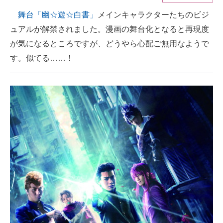
舞台「幽☆遊☆白書」
メインキャラクターたちのビジ
ITの今と未来を見通す
ュアルが解禁されました。漫画の舞台化となると再現度
スマホと通信の最新トレンド
が気になるところですが、どうやら心配ご無用なようで
す。似てる……！
進化するPCとデバイスの未来
好きが集まる 比べて選べる
ビジネスと働き方のヒント
AI活用のいまが分かる
企業ITのトレンドを詳説
経営リーダーのコミュニティ
マーケ×ITの今がよく分かる
ITエンジニア向け専門サイト