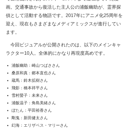
画。交通事故から復活した主人公の浦飯幽助が、霊界探
偵として活動する物語です。2017年にアニメ化25周年を
迎え、現在もさまざまなメディアミックスが進行してい
ます。
今回ビジュアルが公開されたのは、以下のメインキャ
ラクター10人。全体的にかなり再現度高めです。
浦飯幽助：崎山つばささん
桑原和真：郷本直也さん
蔵馬：鈴木拡樹さん
飛影：橋本祥平さん
雪村螢子：未来さん
浦飯温子：角島美緒さん
ぼたん：平田裕香さん
剛鬼：新田健太さん
幻海：エリザベス・マリーさん