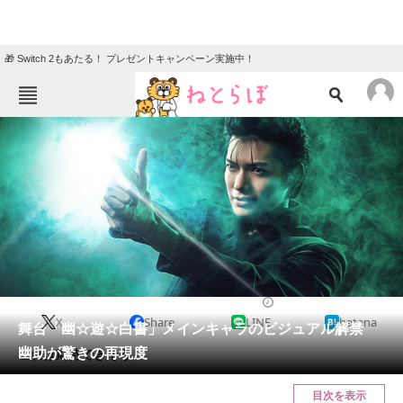
🎁 Switch 2もあたる！ プレゼントキャンペーン実施中！
ねとらぼメニュー
TOP
ニュース
エンタメ
クイズ
グルメ
地域
住まい
教育・育児
動物
リサーチ
2019/07/22 21:42（公開）
X
Share
LINE
hatena
会員記事
舞台「幽☆遊☆白書」メインキャラのビジュアル解禁
幽助が驚きの再現度
これは期待できそう。
メディア
目次を表示
注目記事を集めた総合ページ