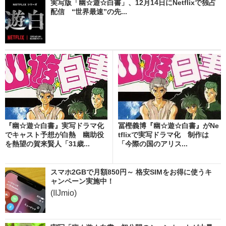
実写版「幽☆遊☆白書」、12月14日にNetflixで独占
配信 “世界最速”の先...
『幽☆遊☆白書』実写ドラマ化
冨樫義博『幽☆遊☆白書』がNe
でキャスト予想が白熱 幽助役
tflixで実写ドラマ化 制作は
を熱望の賀来賢人「31歳...
「今際の国のアリス...
スマホ2GBで月額850円～ 格安SIMをお得に使うキ
ャンペーン実施中！
(IIJmio)