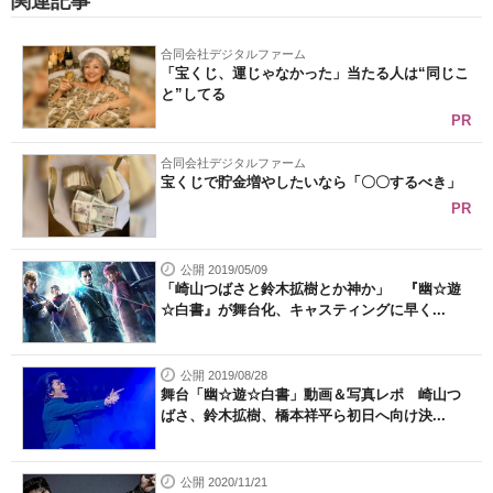
関連記事
合同会社デジタルファーム
「宝くじ、運じゃなかった」当たる人は“同じこ
と”してる
PR
合同会社デジタルファーム
宝くじで貯金増やしたいなら「〇〇するべき」
PR
公開 2019/05/09
「崎山つばさと鈴木拡樹とか神か」 『幽☆遊
☆白書』が舞台化、キャスティングに早く...
公開 2019/08/28
舞台「幽☆遊☆白書」動画＆写真レポ 崎山つ
ばさ、鈴木拡樹、橋本祥平ら初日へ向け決...
公開 2020/11/21