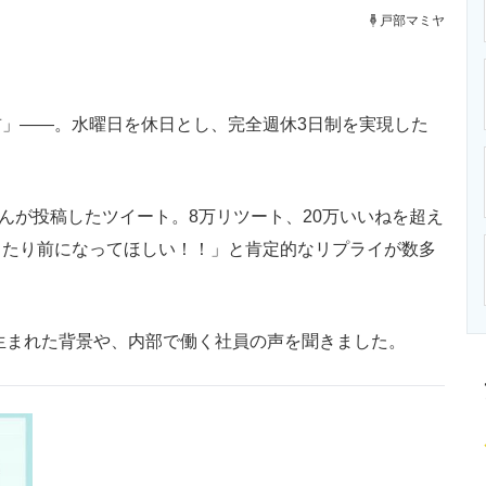
ニクス専門サイト
電子設計の基本と応用
エネルギーの専
戸部マミヤ
」――。水曜日を休日とし、完全週休3日制を実現した
んが投稿したツイート。8万リツート、20万いいねを超え
当たり前になってほしい！！」と肯定的なリプライが数多
生まれた背景や、内部で働く社員の声を聞きました。