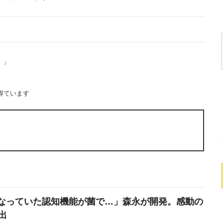
）」
得ています
なっていた認知機能が菌で…」森永が開発。感動の
出