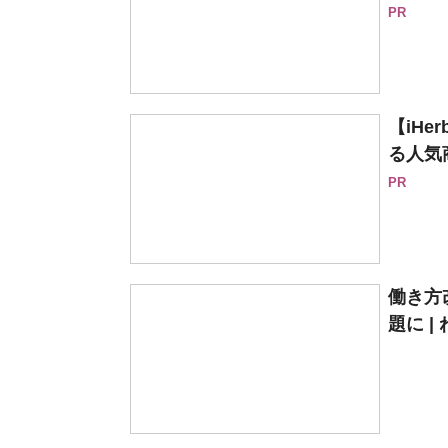
PR
【iH
る人気
PR
働き方
題に |