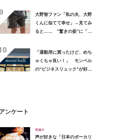
デに「全色ほしいくらい」
9
「参考になりました」
大野智ファン「私の夫、大野
くんに似てて幸せ」→見てみ
ると…… ‟驚きの姿”に「最
高すぎません？」「本物かと
10
思いました！」
「通勤用に買ったけど、めち
ゃくちゃ良い！」 モンベル
の“ビジネスリュック”が好
評 「615グラムで軽い」
「たくさん入る」「満員電車
に乗りやすくなった」
アンケート
実施中
声が好きな「日本のボーカリ