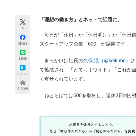
モノづくり技術者専門サイト
エレクトロ
「理想の働き方」とネットで話題に。
X
ちょっと気になるネットの話題
毎日が「休日」か「休日明け」か「休日前
Share
スタートアップ企業「600」が話題です。
LINE
きっかけは社長の
久保 渓（@keikubo）
さ
て拡散され、「とてもホワイト」「これが
hatena
く寄せられています。
Home
ねとらぼでは600を取材し、週休3日制が