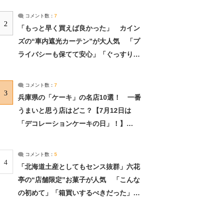
コメント数：
7
2
「もっと早く買えば良かった」 カイン
ズの“車内遮光カーテン”が大人気 「プ
ライバシーも保てて安心」「ぐっすり眠
れました」（2/2） | ライフ ねとらぼリ
サーチ：2ページ目
コメント数：
7
3
兵庫県の「ケーキ」の名店10選！ 一番
うまいと思う店はどこ？【7月12日は
「デコレーションケーキの日」！】
（2/4） | 兵庫県 ねとらぼリサーチ：2ペ
ージ目
コメント数：
5
4
「北海道土産としてもセンス抜群」六花
亭の“店舗限定”お菓子が人気 「こんな
の初めて」「箱買いするべきだった」
（1/2） | 北海道 ねとらぼリサーチ