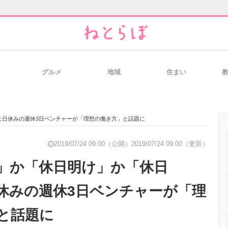
グルメ
地域
住まい
と未来を見通す
スマホと通信の最新トレンド
進化するPCとデ
土日休みの週休3日ベンチャーが「理想の働き方」と話題に
のいまが分かる
企業ITのトレンドを詳説
経営リーダーの
2019/07/24 09:00（公開）
2019/07/24 09:00（更新）
」か「休日明け」か「休日
休みの週休3日ベンチャーが「理
T製品の総合サイト
IT製品の技術・比較・事例
製造業のIT導入
と話題に