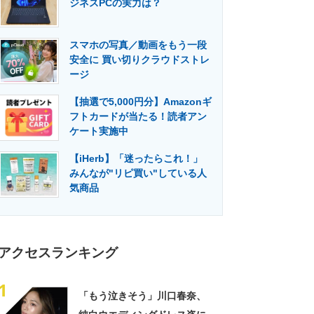
ジネスPCの実力は？
門メディア
建設×テクノロジーの最前線
スマホの写真／動画をもう一段
安全に 買い切りクラウドストレ
ージ
【抽選で5,000円分】Amazonギ
フトカードが当たる！読者アン
ケート実施中
【iHerb】「迷ったらこれ！」
みんなが"リピ買い"している人
気商品
アクセスランキング
1
「もう泣きそう」川口春奈、