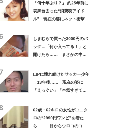
5
「何十年ぶり？」 約25年前に
表舞台去った“消費税アイド
ル” 現在の姿にネット衝撃
「いくつになってもかわい
6
い」「また会えるなんて」
しまむらで買った3000円のバ
ッグ→「何か入ってる！」と
開けたら…… まさかの中身
に「買いに走った」「コスパ
7
良すぎる」
山Pに憧れ続けたサッカー少年
→13年後…… 現在の姿に
「えっぐい」「本気すぎて尊
敬する」と49万再生
8
62歳・62キロの女性がユニク
ロの“2990円ワンピ”を着た
ら…… 目からウロコのコー