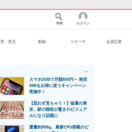
検索
ログイン
教育・育児
動物
リサーチ
会員記事
バイスの未来
好きが集まる 比べて選べる
- PR -
スマホ2GBで月額850円～ 格安
コミュニティ
マーケ×ITの今がよく分かる
SIMをお得に使うキャンペーン
実施中！
【思わず見ちゃう！】猛暑の東
・活用を支援
京、駅の階段が驚きのビジュア
ルになり話題に
重量約999g、最新CPU搭載のビ