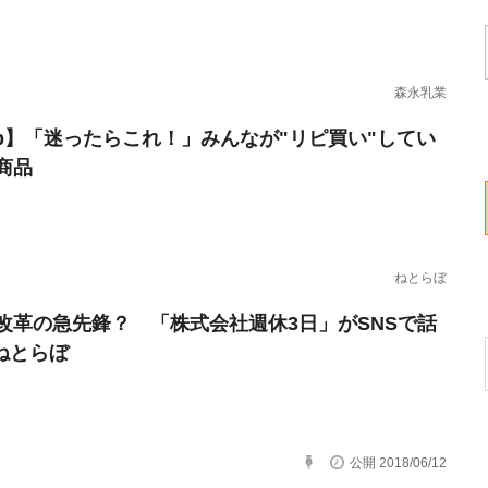
森永乳業
erb】「迷ったらこれ！」みんなが"リピ買い"してい
商品
ねとらぼ
改革の急先鋒？ 「株式会社週休3日」がSNSで話
 ねとらぼ
公開 2018/06/12