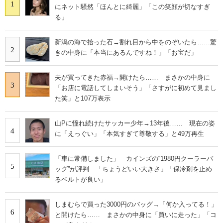
1
にネット騒然「ほんとに綺麗」「この笑顔が切なすぎ
る」
新潟の海で拾った石→割れ目から中をのぞいたら……驚
2
きの中身に「本当にあるんですね！」「お宝だ」
夫が買ってきた赤福→開けたら…… まさかの中身に
3
「お店に電話してしまいそう」「さすがに初めて見まし
た笑」と107万表示
山Pに憧れ続けたサッカー少年→13年後…… 現在の姿
4
に「えっぐい」「本気すぎて尊敬する」と49万再生
「車に常備しました」 カインズの“1980円クーラーバ
5
ッグ”が評判 「ちょうどいい大きさ」「保冷剤を止め
るベルトが良い」
しまむらで買った3000円のバッグ→「何か入ってる！」
6
と開けたら…… まさかの中身に「買いに走った」「コ