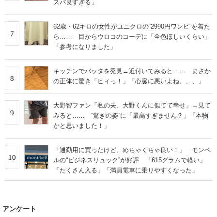
スパ良すぎる」
62歳・62キロの女性がユニクロの“2990円ワンピ”を着た
7
ら…… 目からウロコのコーデに「全色ほしいくらい」
「参考になりました」
キッチンでバッタを発見→近付いてみると…… まさか
8
の正体に驚き「ヒィっ！」「心臓に悪いよね、、、」
大野智ファン「私の夫、大野くんに似てて幸せ」→見て
9
みると…… ‟驚きの姿”に「最高すぎません？」「本物
かと思いました！」
「通勤用に買ったけど、めちゃくちゃ良い！」 モンベ
10
ルの“ビジネスリュック”が好評 「615グラムで軽い」
「たくさん入る」「満員電車に乗りやすくなった」
アンケート