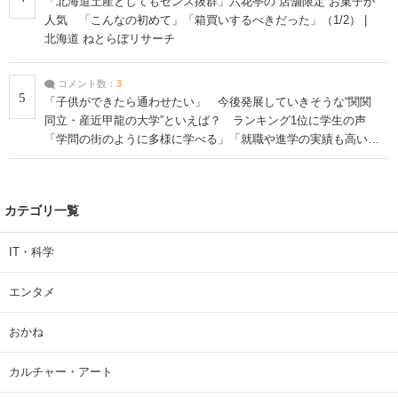
「北海道土産としてもセンス抜群」六花亭の“店舗限定”お菓子が
人気 「こんなの初めて」「箱買いするべきだった」（1/2） |
北海道 ねとらぼリサーチ
コメント数：
3
5
「子供ができたら通わせたい」 今後発展していきそうな“関関
同立・産近甲龍の大学”といえば？ ランキング1位に学生の声
「学問の街のように多様に学べる」「就職や進学の実績も高い」
| 大学 ねとらぼリサーチ
カテゴリ一覧
IT・科学
エンタメ
おかね
カルチャー・アート