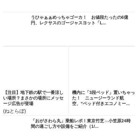
うひゃぁぁめっちゃゴーカ！ お値段たったの6億
円、レクサスのゴージャスヨット「L...
【注目】地下鉄の駅で一番涼し
機内に「3段ベッド」置いちゃっ
い場所？まさかの場所にメッセ
た！ ニュージーランド航
ージ広告が登場
空、“ベッド付きエコノミー...
(ねとらぼ)
「おがさわら丸」乗船レポ！東京竹芝⇔小笠原24時
間の過ごし方や設備をご紹介（1/...