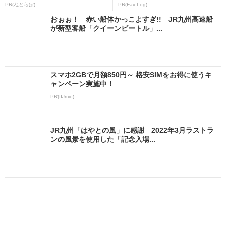
PR(ねとらぼ)
PR(Fav-Log)
おぉぉ！ 赤い船体かっこよすぎ!! JR九州高速船
が新型客船「クイーンビートル」...
スマホ2GBで月額850円～ 格安SIMをお得に使うキ
ャンペーン実施中！
PR(IIJmio)
JR九州「はやとの風」に感謝 2022年3月ラストラ
ンの風景を使用した「記念入場...