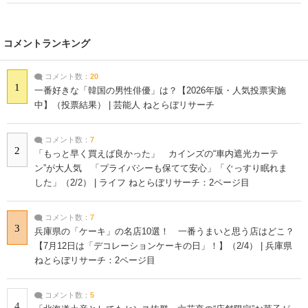
コメントランキング
コメント数：
20
1
一番好きな「韓国の男性俳優」は？【2026年版・人気投票実施
中】（投票結果） | 芸能人 ねとらぼリサーチ
コメント数：
7
2
「もっと早く買えば良かった」 カインズの“車内遮光カーテ
ン”が大人気 「プライバシーも保てて安心」「ぐっすり眠れま
した」（2/2） | ライフ ねとらぼリサーチ：2ページ目
コメント数：
7
3
兵庫県の「ケーキ」の名店10選！ 一番うまいと思う店はどこ？
【7月12日は「デコレーションケーキの日」！】（2/4） | 兵庫県
ねとらぼリサーチ：2ページ目
コメント数：
5
4