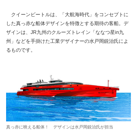
企業向けIT製品の総合サイト
クイーンビートルは、「大航海時代」をコンセプトに
IT製品の技術・比較・事例
した真っ赤な船体デザインを特徴とする期待の客船。デ
ザインは、JR九州のクルーズトレイン「ななつ星in九
製造業のIT導入・活用を支援
州」などを手掛けた工業デザイナーの水戸岡鋭治氏によ
モノづくり技術者専門サイト
るものです。
エレクトロニクス専門サイト
電子設計の基本と応用
エネルギーの専門メディア
建設×テクノロジーの最前線
ちょっと気になるネットの話題
真っ赤に映える船体！ デザインは水戸岡鋭治氏が担当