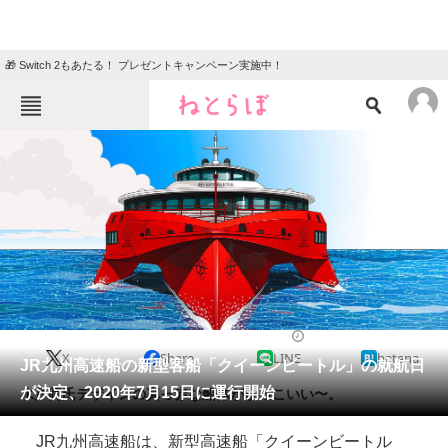
🎁 Switch 2もあたる！ プレゼントキャンペーン実施中！
ねとらぼメニュー
TOP
ニュース
エンタメ
クイズ
グルメ
地域
住まい
教育・育児
動物
リサーチ
2019/07/30 11:00（公開）
X
Share
LINE
hatena
会員記事
JR九州高速船の新型客船「クイーンビートル」の就航日
が決定、2020年7月15日に運行開始
水戸岡氏デザインの真っ赤な船体がかっこいい〜。
メディア
JR九州高速船は、新型高速船「クイーンビートル
注目記事を集めた総合ページ