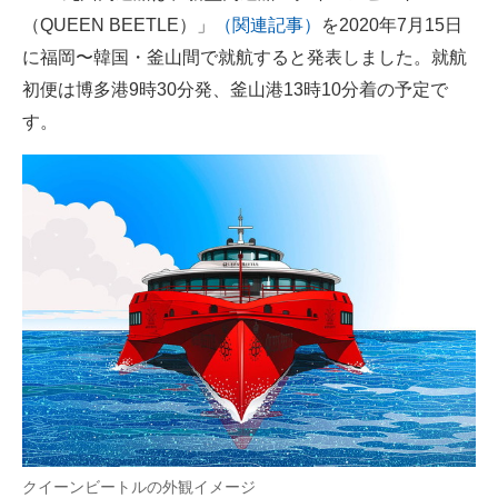
（QUEEN BEETLE）」
（関連記事）
を2020年7月15日
ITの今と未来を見通す
に福岡〜韓国・釜山間で就航すると発表しました。就航
初便は博多港9時30分発、釜山港13時10分着の予定で
スマホと通信の最新トレンド
す。
進化するPCとデバイスの未来
好きが集まる 比べて選べる
ビジネスと働き方のヒント
AI活用のいまが分かる
企業ITのトレンドを詳説
経営リーダーのコミュニティ
マーケ×ITの今がよく分かる
ITエンジニア向け専門サイト
クイーンビートルの外観イメージ