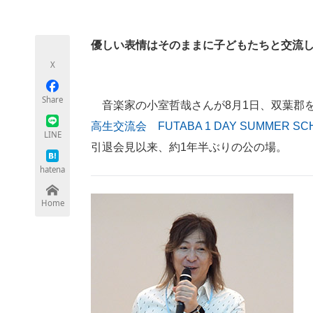
モノづくり技術者専門サイト
エレクトロ
優しい表情はそのままに子どもたちと交流
X
ちょっと気になるネットの話題
Share
音楽家の小室哲哉さんが8月1日、双葉郡
高生交流会 FUTABA 1 DAY SUMMER SC
LINE
引退会見以来、約1年半ぶりの公の場。
hatena
Home