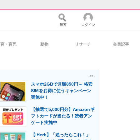
検索
ログイン
教育・育児
動物
リサーチ
会員記事
バイスの未来
好きが集まる 比べて選べる
- PR -
スマホ2GBで月額850円～ 格安
コミュニティ
マーケ×ITの今がよく分かる
SIMをお得に使うキャンペーン
実施中！
【抽選で5,000円分】Amazonギ
・活用を支援
フトカードが当たる！読者アン
ケート実施中
【iHerb】「迷ったらこれ！」