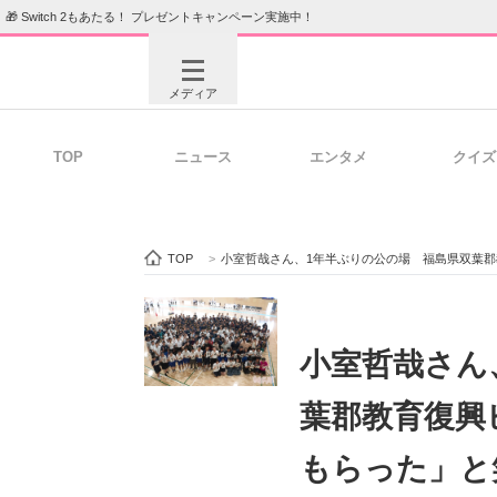
🎁 Switch 2もあたる！ プレゼントキャンペーン実施中！
メディア
TOP
ニュース
エンタメ
クイズ
注目記事を集めた総合ページ
ITの今
TOP
>
小室哲哉さん、1年半ぶりの公の場 福島県双葉
ビジネスと働き方のヒント
AI活用
小室哲哉さん
葉郡教育復興
ITエンジニア向け専門サイト
企業向けI
もらった」と