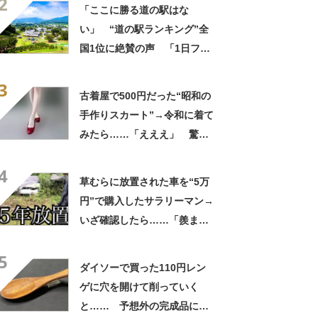
2
のは初めて」
「ここに勝る道の駅はな
い」 “道の駅ランキング”全
国1位に絶賛の声 「1日フル
で遊べる」「地ビール、マル
3
シェ、お土産、食事どれも
古着屋で500円だった“昭和の
◎」【8月10日は「道の
手作りスカート”→令和に着て
日」！】
みたら……「えええ」 驚き
の姿に「探し回ってもなかな
4
か出ない」
草むらに放置された車を“5万
円”で購入したサラリーマン→
いざ確認したら……「羨まし
い」「是非譲っていただきた
5
い（笑）」
ダイソーで買った110円レン
ゲに穴を開けて削っていく
と…… 予想外の完成品に