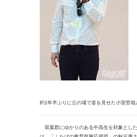
約1年半ぶりに公の場で姿を見せた小室哲哉
双葉郡にゆかりのある中高生を対象とした中高生交
は、「ふたばの教育復興応援団」の秋元康