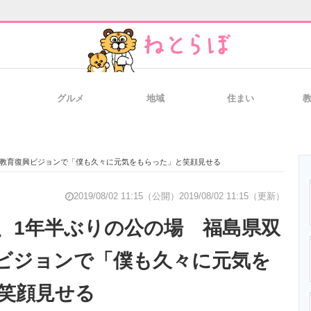
グルメ
地域
住まい
と未来を見通す
スマホと通信の最新トレンド
進化するPCとデ
郡教育復興ビジョンで「僕も久々に元気をもらった」と笑顔見せる
のいまが分かる
企業ITのトレンドを詳説
経営リーダーの
2019/08/02 11:15（公開）
2019/08/02 11:15（更新）
、1年半ぶりの公の場 福島県双
ビジョンで「僕も久々に元気を
T製品の総合サイト
IT製品の技術・比較・事例
製造業のIT導入
笑顔見せる