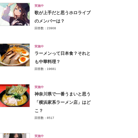
実施中
歌が上手だと思うホロライブ
のメンバーは？
回答数：23908
実施中
ラーメンって日本食？それと
も中華料理？
回答数：19681
実施中
神奈川県で一番うまいと思う
「横浜家系ラーメン店」はど
こ？
回答数：8517
実施中