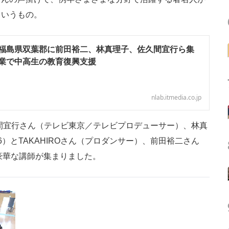
というもの。
福島県双葉郡に前田裕二、林真理子、佐久間宜行ら集
業で中高生の教育復興支援
nlab.itmedia.co.jp
間宜行さん（テレビ東京／テレビプロデューサー）、林真
）とTAKAHIROさん（プロダンサー）、前田裕二さん
た豪華な講師が集まりました。