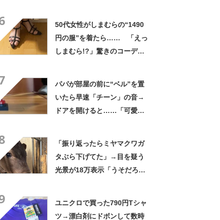
「すごい！」「職人技」
6
50代女性がしまむらの“1490
円の服”を着たら…… 「えっ
しまむら!?」驚きのコーデに
「真似したい」「明日はしま
7
むらにGO決定」
パパが部屋の前に“ベル”を置
いたら早速「チーン」の音→
ドアを開けると……「可愛す
ぎるｗｗ」使いこなした“驚き
8
の正体”に「笑った」
「振り返ったらミヤマクワガ
タぶら下げてた」→目を疑う
光景が18万表示「うそだろ
www」「そこ痛覚ないんか」
9
ユニクロで買った790円Tシャ
ツ→漂白剤にドボンして数時