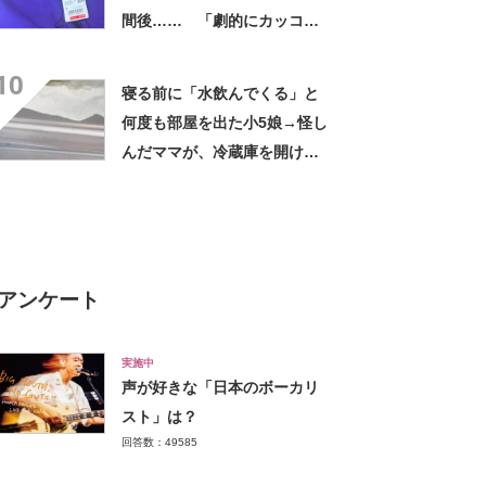
間後…… 「劇的にカッコよ
くなっとる」驚きの仕上がり
10
に「センス良すぎ！」
寝る前に「水飲んでくる」と
何度も部屋を出た小5娘→怪し
んだママが、冷蔵庫を開ける
と……「本当に笑っちゃう」
衝撃の光景に「むしろよく我
慢した」
アンケート
実施中
声が好きな「日本のボーカリ
スト」は？
回答数：49585