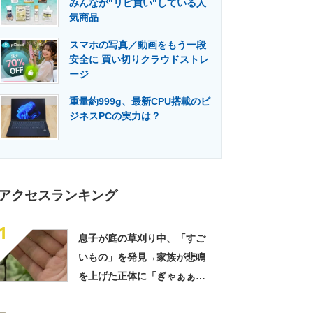
みんなが"リピ買い"している人
門メディア
建設×テクノロジーの最前線
気商品
スマホの写真／動画をもう一段
安全に 買い切りクラウドストレ
ージ
重量約999g、最新CPU搭載のビ
ジネスPCの実力は？
アクセスランキング
1
息子が庭の草刈り中、「すご
いもの」を発見→家族が悲鳴
を上げた正体に「ぎゃぁぁぁ
ぁぁぁ!!」「こんなに大きい