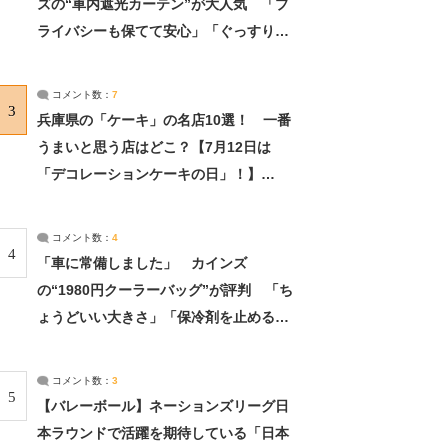
ズの“車内遮光カーテン”が大人気 「プ
ライバシーも保てて安心」「ぐっすり眠
れました」（2/2） | ライフ ねとらぼリ
サーチ：2ページ目
コメント数：
7
3
兵庫県の「ケーキ」の名店10選！ 一番
うまいと思う店はどこ？【7月12日は
「デコレーションケーキの日」！】
（2/4） | 兵庫県 ねとらぼリサーチ：2ペ
ージ目
コメント数：
4
4
「車に常備しました」 カインズ
の“1980円クーラーバッグ”が評判 「ち
ょうどいい大きさ」「保冷剤を止めるベ
ルトが良い」（1/5） | ライフ ねとらぼ
リサーチ
コメント数：
3
5
【バレーボール】ネーションズリーグ日
本ラウンドで活躍を期待している「日本