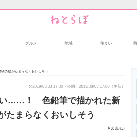
グルメ
地域
住まい
と未来を見通す
スマホと通信の最新トレンド
進化するPCとデ
果物の絵がたまらなくおいしそう
のいまが分かる
企業ITのトレンドを詳説
経営リーダーの
2019/08/03 17:00（公開）
2019/08/03 17:00（更新）
い……！ 色鉛筆で描かれた新
がたまらなくおいしそう
T製品の総合サイト
IT製品の技術・比較・事例
製造業のIT導入
宮原れい