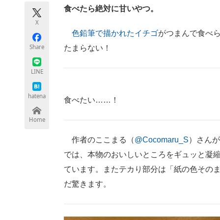
モノづくり技術者専門サイト
エレクトロ
食べたら絶対に甘いやつ。
X
色鉛筆で描かれたイチゴ
がつまんで食べ
Share
たまらない！
ちょっと気になるネットの話題
LINE
hatena
食べたい……！
Home
作者のここまる（
@Cocomaru_S
）さんが
では、本物のおいしいところをギュッと凝
ています。またテカり部分は「紙の色その
だ驚きます。