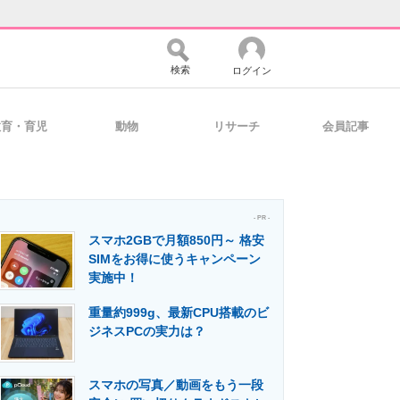
検索
ログイン
教育・育児
動物
リサーチ
会員記事
バイスの未来
好きが集まる 比べて選べる
- PR -
スマホ2GBで月額850円～ 格安
コミュニティ
マーケ×ITの今がよく分かる
SIMをお得に使うキャンペーン
実施中！
重量約999g、最新CPU搭載のビ
・活用を支援
ジネスPCの実力は？
スマホの写真／動画をもう一段