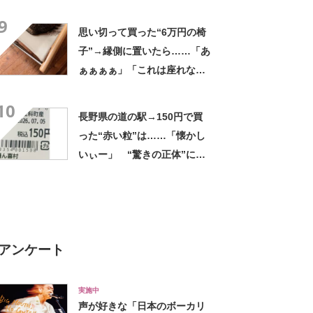
ましいわ！」
9
思い切って買った“6万円の椅
子”→縁側に置いたら……「あ
ぁぁぁぁ」「これは座れな
い」「諦めてください」
10
長野県の道の駅→150円で買
った“赤い粒”は……「懐かし
いぃー」 “驚きの正体”に
「実家や近所の庭になってた
なー」「昭和の思い出」
アンケート
実施中
声が好きな「日本のボーカリ