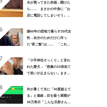
5
夫が買ってきた赤福→開けた
ら…… まさかの中身に「お
店に電話してしまいそう」
「さすがに初めて見ました
6
笑」と107万表示
築60年の団地で暮らす20代女
性→自分のためだけに作っ
た“夜ご飯”は…… 「これぞ
手料理」「こんな女性になり
7
たい！」
「小手伸也そっくり」と言わ
れた愛犬→「想像の10倍似て
て笑いが止まらない」まさか
の姿に「生き別れの兄弟説」
8
「パーツのバランスが同じ」
外が暑くて夫に「40度超えて
る」と連絡→目を疑う展開が
36万表示「こんな旦那さん羨