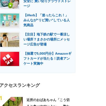
安全に 買い切りクラウドストレ
門メディア
建設×テクノロジーの最前線
ージ
【iHerb】「迷ったらこれ！」
みんなが"リピ買い"している人
気商品
【注目】地下鉄の駅で一番涼し
い場所？まさかの場所にメッセ
ージ広告が登場
【抽選で5,000円分】Amazonギ
フトカードが当たる！読者アン
ケート実施中
アクセスランキング
1
近所のおばあちゃん「こう切