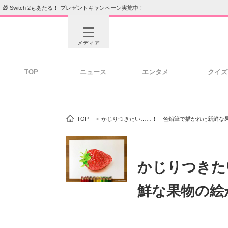
🎁 Switch 2もあたる！ プレゼントキャンペーン実施中！
メディア
TOP
ニュース
エンタメ
クイズ
注目記事を集めた総合ページ
ITの今
TOP
>
かじりつきたい……！ 色鉛筆で描かれた新鮮な
ビジネスと働き方のヒント
AI活用
かじりつきた
鮮な果物の絵
ITエンジニア向け専門サイト
企業向けI