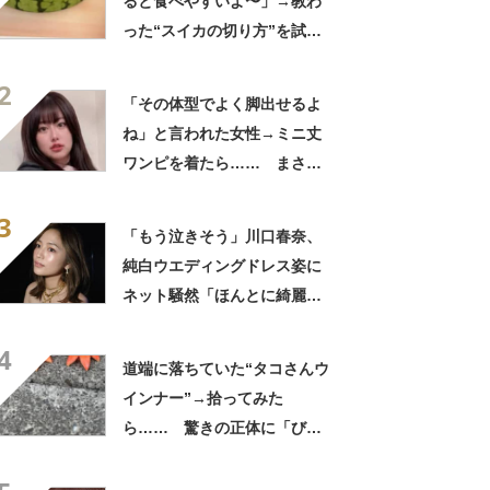
ると食べやすいよ〜」→教わ
った“スイカの切り方”を試し
てみると…… 目からウロコ
2
の光景に「やってみます」
「その体型でよく脚出せるよ
ね」と言われた女性→ミニ丈
ワンピを着たら…… まさか
の姿に「『マジか！』って叫
3
んだ」「スーパーオシャレ」
「もう泣きそう」川口春奈、
純白ウエディングドレス姿に
ネット騒然「ほんとに綺麗」
「この笑顔が切なすぎる」
4
道端に落ちていた“タコさんウ
インナー”→拾ってみた
ら…… 驚きの正体に「びっ
くりした～」「焦げ目がリア
ル……」