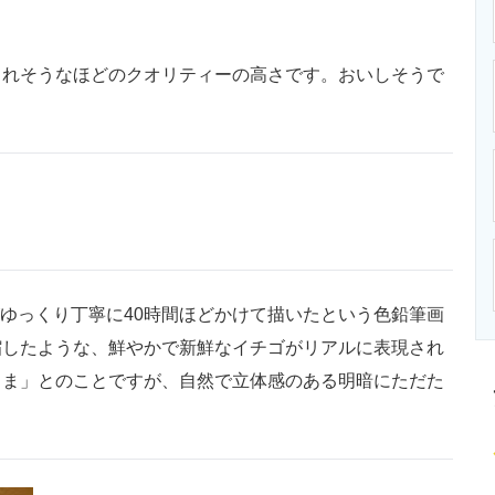
ニクス専門サイト
電子設計の基本と応用
エネルギーの専
られそうなほどのクオリティーの高さです。おいしそうで
ゆっくり丁寧に40時間ほどかけて描いたという色鉛筆画
縮したような、鮮やかで新鮮なイチゴがリアルに表現され
まま」とのことですが、自然で立体感のある明暗にただた