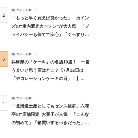
コメント数：
7
2
「もっと早く買えば良かった」 カイン
ズの“車内遮光カーテン”が大人気 「プ
ライバシーも保てて安心」「ぐっすり眠
れました」（2/2） | ライフ ねとらぼリ
サーチ：2ページ目
コメント数：
7
3
兵庫県の「ケーキ」の名店10選！ 一番
うまいと思う店はどこ？【7月12日は
「デコレーションケーキの日」！】
（2/4） | 兵庫県 ねとらぼリサーチ：2ペ
ージ目
コメント数：
5
4
「北海道土産としてもセンス抜群」六花
亭の“店舗限定”お菓子が人気 「こんな
の初めて」「箱買いするべきだった」
（1/2） | 北海道 ねとらぼリサーチ