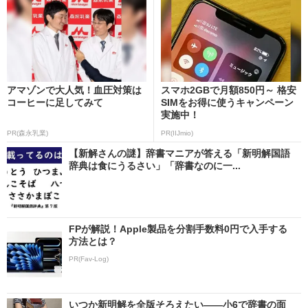
アマゾンで大人気！血圧対策は
スマホ2GBで月額850円～ 格安
コーヒーに足してみて
SIMをお得に使うキャンペーン
実施中！
PR(森永乳業)
PR(IIJmio)
【新解さんの謎】辞書マニアが答える「新明解国語
辞典は食にうるさい」「辞書なのに一...
FPが解説！Apple製品を分割手数料0円で入手する
方法とは？
PR(Fav-Log)
いつか新明解を全版そろえたい――小6で辞書の面