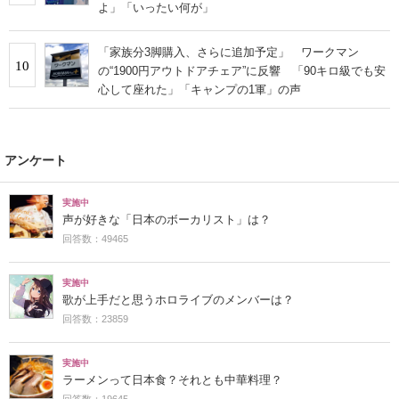
よ」「いったい何が」
「家族分3脚購入、さらに追加予定」 ワークマン
10
の“1900円アウトドアチェア”に反響 「90キロ級でも安
心して座れた」「キャンプの1軍」の声
アンケート
実施中
声が好きな「日本のボーカリスト」は？
回答数：49465
実施中
歌が上手だと思うホロライブのメンバーは？
回答数：23859
実施中
ラーメンって日本食？それとも中華料理？
回答数：19645