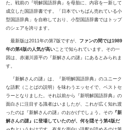
た。戦前の『明解国語辞典』を母胎に、内容を一新して
成立した国語辞書です。「日本でいちばん売れている小
型国語辞典」を自称しており、小型国語辞書ではトップ
のシェアを誇ります。
最新版は2011年の第7版ですが、
ファンの間では1989
年の第4版の人気が高い
ことで知られています。その一
因は、赤瀬川原平の『新解さんの謎』にあるとみられま
す。
『新解さんの謎』は、『新明解国語辞典』のユニーク
な語釈（ことばの説明）を味わうエッセイで、ベストセ
ラーとなりました。それ以前から『新明解国語辞典』の
面白さに注目する識者はいましたが、これが広く知れ渡
ったのは『新解さんの謎』のおかげでしょう。その
『新
解さんの謎』に登場していたのが、何を隠そう第4版だ
った
というわけです。有名な面白い語釈が読めるのは第