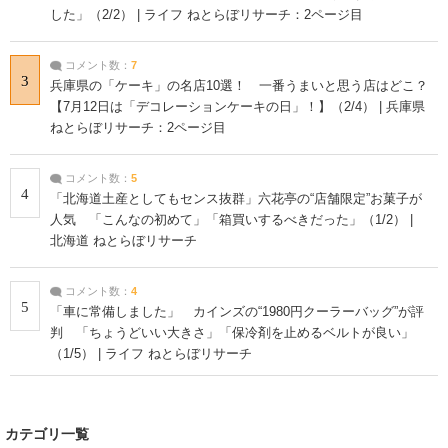
した」（2/2） | ライフ ねとらぼリサーチ：2ページ目
コメント数：
7
3
兵庫県の「ケーキ」の名店10選！ 一番うまいと思う店はどこ？
【7月12日は「デコレーションケーキの日」！】（2/4） | 兵庫県
ねとらぼリサーチ：2ページ目
コメント数：
5
4
「北海道土産としてもセンス抜群」六花亭の“店舗限定”お菓子が
人気 「こんなの初めて」「箱買いするべきだった」（1/2） |
北海道 ねとらぼリサーチ
コメント数：
4
5
「車に常備しました」 カインズの“1980円クーラーバッグ”が評
判 「ちょうどいい大きさ」「保冷剤を止めるベルトが良い」
（1/5） | ライフ ねとらぼリサーチ
カテゴリ一覧