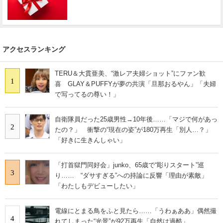
アクセスランキング
TERU＆大貫亜美、“激レア夫婦ショット”にファン歓
1
喜 GLAY＆PUFFYが夢の共演「旦那おるやん」「夫婦
で写ってるの尊い！」
自衛隊員だった25歳男性→10年後……「マジで何があっ
2
たの？」 衝撃の“現在の姿”が180万再生「別人…？」
「好きに生きんしゃい」
「打首獄門同好会」junko、65歳で“彫りスタート”巡
3
り…… “ダサすぎる”への持論に反響「理由が素敵」
「わたしもデビューしたい」
電線にとまる鳥をふと見たら……「うわぁああ」偶然撮
4
れてしまった“光景”が92万再生「自然は過酷」