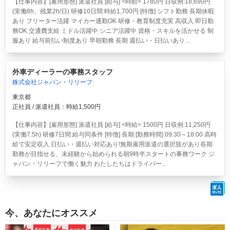
【仕事内容】[雇用形態] 派遣社員 [給与] <時給> 1780円 日収例:18,690円
(実働8h、残業2h/日) 研修10日間:時給1,700円 [特徴] シフト勤務 長期休暇
あり フリーター活躍 マイカー通勤OK 研修・教育制度充実 高収入 即日勤
務OK 交通費支給 ミドル活躍中 シニア活躍中 資格・スキルを活かせる 制
服あり 給与前払い制度あり 早朝勤務 長期 週払い・日払いあり ...
外車ディーラーの事務スタッフ
株式会社ジャパン・リリーフ
東京都
正社員 / 派遣社員：時給1,500円
【仕事内容】[雇用形態] 派遣社員 [給与] <時給> 1500円 日収例:11,250円
(実働7.5h) 研修7日間:給与同条件 [特徴] 長期 [勤務時間] 09:30～18:00 高時
給で安定収入 日払い・週払い対応あり!無期雇用派遣の選択肢があり長期
勤務が目指せる、未経験から始められる朝9時半スタートの事務ワーク ジ
ャパン・リリーフで働く魅力 わたしたちはドライバー...
今、あなたにオススメ