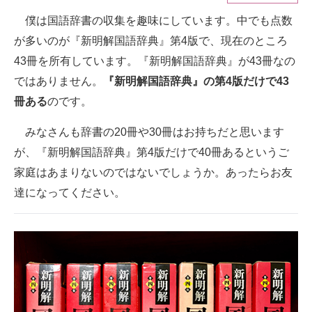
僕は国語辞書の収集を趣味にしています。中でも点数
ITの今と未来を見通す
が多いのが『新明解国語辞典』第4版で、現在のところ
スマホと通信の最新トレンド
43冊を所有しています。『新明解国語辞典』が43冊なの
ではありません。
『新明解国語辞典』の第4版だけで43
進化するPCとデバイスの未来
冊ある
のです。
好きが集まる 比べて選べる
みなさんも辞書の20冊や30冊はお持ちだと思います
ビジネスと働き方のヒント
が、『新明解国語辞典』第4版だけで40冊あるというご
家庭はあまりないのではないでしょうか。あったらお友
AI活用のいまが分かる
達になってください。
企業ITのトレンドを詳説
経営リーダーのコミュニティ
マーケ×ITの今がよく分かる
ITエンジニア向け専門サイト