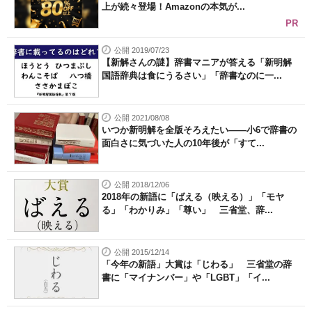
上が続々登場！Amazonの本気が...
PR
公開 2019/07/23
【新解さんの謎】辞書マニアが答える「新明解
国語辞典は食にうるさい」「辞書なのに一...
公開 2021/08/08
いつか新明解を全版そろえたい――小6で辞書の
面白さに気づいた人の10年後が「すて...
公開 2018/12/06
2018年の新語に「ばえる（映える）」「モヤ
る」「わかりみ」「尊い」 三省堂、辞...
公開 2015/12/14
「今年の新語」大賞は「じわる」 三省堂の辞
書に「マイナンバー」や「LGBT」「イ...