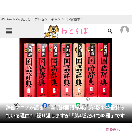
🎁 Switch 2もあたる！ プレゼントキャンペーン実施中！
ねとらぼメニュー
TOP
ニュース
エンタメ
クイズ
グルメ
地域
住まい
教育・育児
動物
リサーチ
2019/09/07 12:00（公開）
X
Share
LINE
hatena
会員記事
辞書マニアが語る“『新明解国語辞典』第4版を43冊持っ
ている理由” 繰り返しますが「第4版だけで43冊」です
同じじゃないんだな、これが。
メディア
目次を表示
注目記事を集めた総合ページ