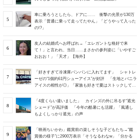
車に乗ろうとしたら、ドアに…… 衝撃の光景が130万
5
表示「普通に乗って走ってたやん」「どうやって入った
の!?」
友人の結婚式へお呼ばれ→「エレガントな格好で来
6
て！」と言われ、当日……まさかの参列姿に「いやすご
おおお！」「天才」【海外】
「好きすぎて冷凍庫パンパンに入れてます」 シャトレ
7
ーゼの“1個約61円シューアイス”が好評 「生地とバニラ
アイスの相性が◎」「家族も好きで夏はストックして
る」
「4度くらい違いました」 カインズの外に吊るす“遮光
8
シェード”が高評価 「今年の酷暑にも活躍」「風通し
もよくしっかり遮光」の声
「映画ちいかわ」鑑賞前の楽しそうな子どもたち→“鑑
9
賞後の様子”に2900万表示「そうなるわなw」「分かる