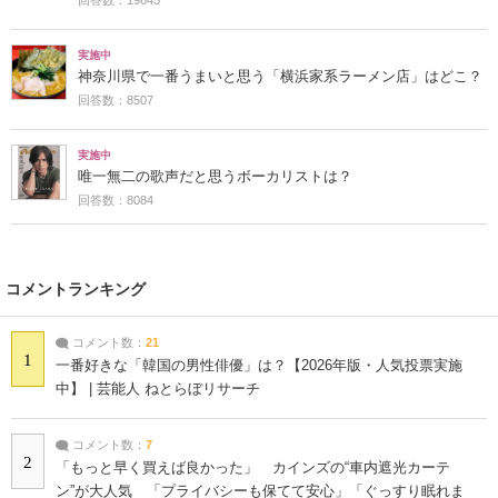
実施中
神奈川県で一番うまいと思う「横浜家系ラーメン店」はどこ？
回答数：8507
実施中
唯一無二の歌声だと思うボーカリストは？
回答数：8084
コメントランキング
コメント数：
21
1
一番好きな「韓国の男性俳優」は？【2026年版・人気投票実施
中】 | 芸能人 ねとらぼリサーチ
コメント数：
7
2
「もっと早く買えば良かった」 カインズの“車内遮光カーテ
ン”が大人気 「プライバシーも保てて安心」「ぐっすり眠れま