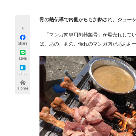
モノづくり技術者専門サイト
エレクトロ
骨の熱伝導で内側からも加熱され、ジュー
X
ちょっと気になるネットの話題
「マンガ肉専用陶器製骨」が爆売れしてい
Share
ば、あの、あの、憧れのマンガ肉だあああ
LINE
hatena
Home