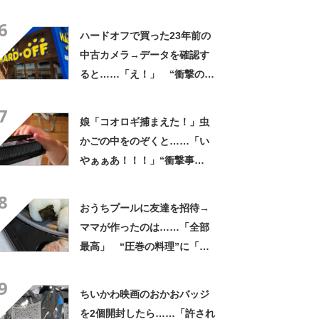
なるわなw」「分かるよ」
6
「いったい何が」
ハードオフで買った23年前の
中古カメラ→データを確認す
ると……「え！」 “衝撃の中
身”に「そんなことあるのか」
7
「ドラマのような展開」
娘「コオロギ捕まえた！」虫
かごの中をのぞくと……「い
やぁぁあ！！！」“衝撃事
実”が160万再生「知らぬが
8
仏」
おうちプールに友達を招待→
ママが作ったのは……「全部
最高」 “圧巻の料理”に「う
っひょ～！」「勝手におっじ
9
ゃまっしまーーす！」
ちいかわ映画のおかおバッジ
を2個開封したら……「許され