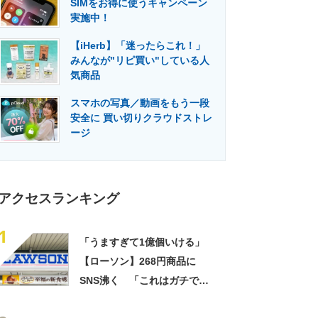
SIMをお得に使うキャンペーン
門メディア
建設×テクノロジーの最前線
実施中！
【iHerb】「迷ったらこれ！」
みんなが"リピ買い"している人
気商品
スマホの写真／動画をもう一段
安全に 買い切りクラウドストレ
ージ
アクセスランキング
1
「うますぎて1億個いける」
【ローソン】268円商品に
SNS沸く 「これはガチで美
味い」「毎食これがいい」