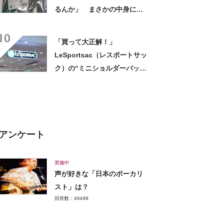
るんか」 まさかの中身に
「そんなことある!?」「大当
10
たりだ……な！」
「買って大正解！」
LeSportsac（レスポートサッ
ク）の“ミニショルダーバッ
グ”が高評価 「軽いし、しっ
かりした作り」「持っている
だけで気分があがる」
アンケート
実施中
声が好きな「日本のボーカリ
スト」は？
回答数：49498