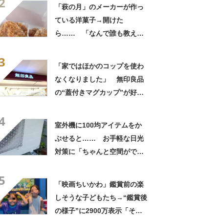
2
「萩の月」のメーカーが作っ
ている洋菓子→開けた
ら…… 「なんで誰も教えて
くれなかったんだ」驚きの中
3
身に「バレたか」「えっ食べ
「家ではほかのコップを使わ
たい」
なくなりました」 無印良品
の“蓋付きマグカップ”が好
評 「良すぎて家族分購入」
4
「朝のコーヒーが昼過ぎまで
室外機に100均アイテムをか
温かい」
ぶせると…… お手軽な日光
対策に「ちゃんと空間ができ
てグー」「これで楽します」
5
「映画ちいかわ」鑑賞前の楽
しそうな子どもたち→“鑑賞後
の様子”に2900万表示「そう