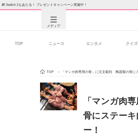
🎁 Switch 2もあたる！ プレゼントキャンペーン実施中！
メディア
TOP
ニュース
エンタメ
クイズ
注目記事を集めた総合ページ
ITの今
TOP
>
「マンガ肉専用の骨」に注文殺到 陶器製の骨に
ビジネスと働き方のヒント
AI活用
「マンガ肉専
骨にステーキ
ITエンジニア向け専門サイト
企業向けI
ー！