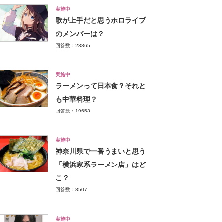
実施中
歌が上手だと思うホロライブ
のメンバーは？
回答数：23865
実施中
ラーメンって日本食？それと
も中華料理？
回答数：19653
実施中
神奈川県で一番うまいと思う
「横浜家系ラーメン店」はど
こ？
回答数：8507
実施中