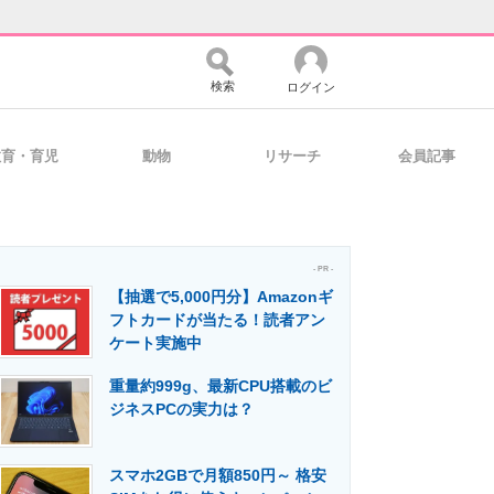
検索
ログイン
教育・育児
動物
リサーチ
会員記事
バイスの未来
好きが集まる 比べて選べる
- PR -
【抽選で5,000円分】Amazonギ
コミュニティ
マーケ×ITの今がよく分かる
フトカードが当たる！読者アン
ケート実施中
重量約999g、最新CPU搭載のビ
・活用を支援
ジネスPCの実力は？
スマホ2GBで月額850円～ 格安