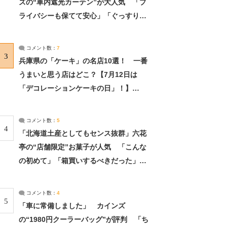
ズの“車内遮光カーテン”が大人気 「プ
ライバシーも保てて安心」「ぐっすり眠
れました」（2/2） | ライフ ねとらぼリ
サーチ：2ページ目
コメント数：
7
3
兵庫県の「ケーキ」の名店10選！ 一番
うまいと思う店はどこ？【7月12日は
「デコレーションケーキの日」！】
（2/4） | 兵庫県 ねとらぼリサーチ：2ペ
ージ目
コメント数：
5
4
「北海道土産としてもセンス抜群」六花
亭の“店舗限定”お菓子が人気 「こんな
の初めて」「箱買いするべきだった」
（1/2） | 北海道 ねとらぼリサーチ
コメント数：
4
5
「車に常備しました」 カインズ
の“1980円クーラーバッグ”が評判 「ち