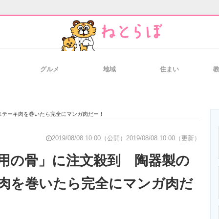
グルメ
地域
住まい
と未来を見通す
スマホと通信の最新トレンド
進化するPCとデ
ステーキ肉を巻いたら完全にマンガ肉だー！
のいまが分かる
企業ITのトレンドを詳説
経営リーダーの
2019/08/08 10:00（公開）
2019/08/08 10:00（更新）
用の骨」に注文殺到 陶器製の
肉を巻いたら完全にマンガ肉だ
T製品の総合サイト
IT製品の技術・比較・事例
製造業のIT導入