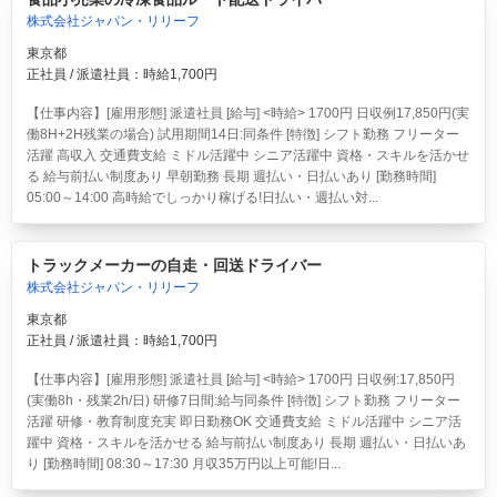
株式会社ジャパン・リリーフ
東京都
正社員 / 派遣社員：時給1,700円
【仕事内容】[雇用形態] 派遣社員 [給与] <時給> 1700円 日収例17,850円(実
働8H+2H残業の場合) 試用期間14日:同条件 [特徴] シフト勤務 フリーター
活躍 高収入 交通費支給 ミドル活躍中 シニア活躍中 資格・スキルを活かせ
る 給与前払い制度あり 早朝勤務 長期 週払い・日払いあり [勤務時間]
05:00～14:00 高時給でしっかり稼げる!日払い・週払い対...
トラックメーカーの自走・回送ドライバー
株式会社ジャパン・リリーフ
東京都
正社員 / 派遣社員：時給1,700円
【仕事内容】[雇用形態] 派遣社員 [給与] <時給> 1700円 日収例:17,850円
(実働8h・残業2h/日) 研修7日間:給与同条件 [特徴] シフト勤務 フリーター
活躍 研修・教育制度充実 即日勤務OK 交通費支給 ミドル活躍中 シニア活
躍中 資格・スキルを活かせる 給与前払い制度あり 長期 週払い・日払いあ
り [勤務時間] 08:30～17:30 月収35万円以上可能!日...