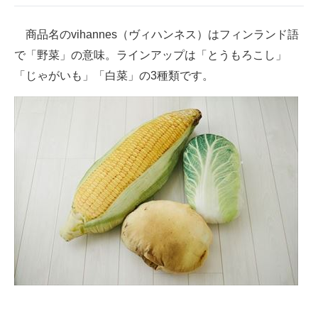
企業向けIT製品の総合サイト
商品名のvihannes（ヴィハンネス）はフィンランド語
IT製品の技術・比較・事例
で「野菜」の意味。ラインアップは「とうもろこし」
「じゃがいも」「白菜」の3種類です。
製造業のIT導入・活用を支援
モノづくり技術者専門サイト
エレクトロニクス専門サイト
電子設計の基本と応用
エネルギーの専門メディア
建設×テクノロジーの最前線
ちょっと気になるネットの話題