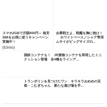
スマホ2GBで月額850円～ 格安
企業戦士よ、戦艦を胸に抱け！
SIMをお得に使うキャンペーン
ホワイトベース／シャア専用
実施中！
ムサイがビッグサイズの...
(IIJmio)
国鉄コンテナも！ JR貨物コンテナを再現したミニ
クッション登場 全4種をラインア...
トランポリンを見つけたワン キラキラおめめの豆
柴・こむぎちゃん 新たな遊び場を手...