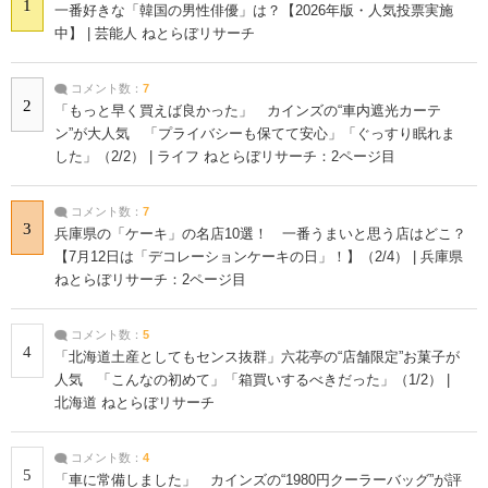
1
一番好きな「韓国の男性俳優」は？【2026年版・人気投票実施
中】 | 芸能人 ねとらぼリサーチ
コメント数：
7
2
「もっと早く買えば良かった」 カインズの“車内遮光カーテ
ン”が大人気 「プライバシーも保てて安心」「ぐっすり眠れま
した」（2/2） | ライフ ねとらぼリサーチ：2ページ目
コメント数：
7
3
兵庫県の「ケーキ」の名店10選！ 一番うまいと思う店はどこ？
【7月12日は「デコレーションケーキの日」！】（2/4） | 兵庫県
ねとらぼリサーチ：2ページ目
コメント数：
5
4
「北海道土産としてもセンス抜群」六花亭の“店舗限定”お菓子が
人気 「こんなの初めて」「箱買いするべきだった」（1/2） |
北海道 ねとらぼリサーチ
コメント数：
4
5
「車に常備しました」 カインズの“1980円クーラーバッグ”が評