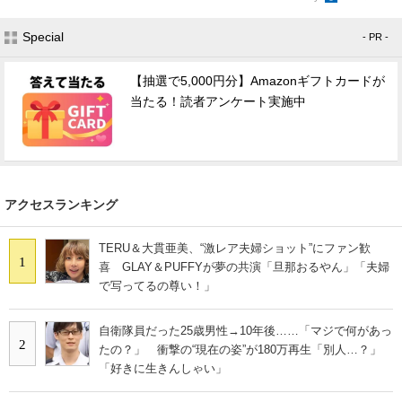
Special
- PR -
【抽選で5,000円分】Amazonギフトカードが
当たる！読者アンケート実施中
アクセスランキング
TERU＆大貫亜美、“激レア夫婦ショット”にファン歓
1
喜 GLAY＆PUFFYが夢の共演「旦那おるやん」「夫婦
で写ってるの尊い！」
自衛隊員だった25歳男性→10年後……「マジで何があっ
2
たの？」 衝撃の“現在の姿”が180万再生「別人…？」
「好きに生きんしゃい」