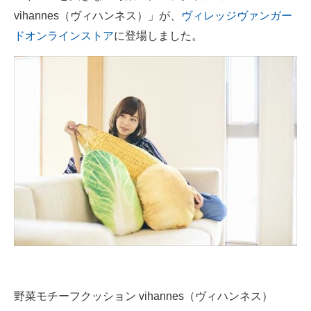
vihannes（ヴィハンネス）」が、
ヴィレッジヴァンガー
ITの今と未来を見通す
ドオンラインストア
に登場しました。
スマホと通信の最新トレンド
進化するPCとデバイスの未来
好きが集まる 比べて選べる
ビジネスと働き方のヒント
AI活用のいまが分かる
企業ITのトレンドを詳説
経営リーダーのコミュニティ
マーケ×ITの今がよく分かる
野菜モチーフクッション vihannes（ヴィハンネス）
ITエンジニア向け専門サイト