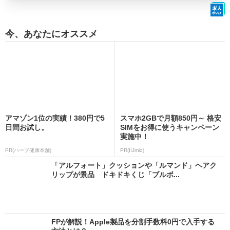
今、あなたにオススメ
アマゾン1位の実績！380円で5
スマホ2GBで月額850円～ 格安
日間お試し。
SIMをお得に使うキャンペーン
実施中！
PR(ハーブ健康本舗)
PR(IIJmio)
「アルフォート」クッションや「ルマンド」ヘアク
リップが景品 ドキドキくじ「ブルボ...
FPが解説！Apple製品を分割手数料0円で入手する