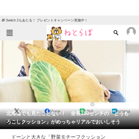
🎁 Switch 2もあたる！ プレゼントキャンペーン実施中！
ねとらぼメニュー
TOP
ニュース
エンタメ
クイズ
グルメ
地域
住まい
教育・育児
動物
リサーチ
2019/08/12 09:00（公開）
X
Share
LINE
hatena
会員記事
北海道でも見たことない！ 全長100センチの「とうも
ろこしクッション」がめっちゃリアルでおいしそう
豊作です。
メディア
ドーンと大きな「野菜モチーフクッション
注目記事を集めた総合ページ