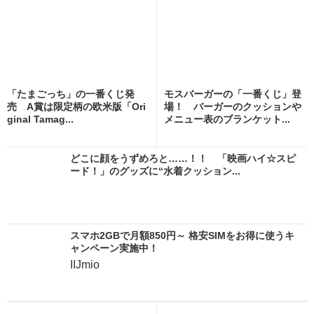
「たまごっち」の一番くじ発
モスバーガーの「一番くじ」登
売 A賞は限定柄の欧米版「Ori
場！ バーガーのクッションや
ginal Tamag...
メニュー表のブランケット...
どこに顔をうずめろと……！！ 「映画ハイ☆スピ
ード！」のグッズに“水着クッション...
スマホ2GBで月額850円～ 格安SIMをお得に使うキ
ャンペーン実施中！
IIJmio