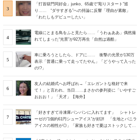
「打首獄門同好会」junko、65歳で“彫りスタート”巡
3
り…… “ダサすぎる”への持論に反響「理由が素敵」
「わたしもデビューしたい」
電線にとまる鳥をふと見たら……「うわぁああ」偶然撮
4
れてしまった“光景”が92万再生「自然は過酷」
車に乗ろうとしたら、ドアに…… 衝撃の光景が130万
5
表示「普通に乗って走ってたやん」「どうやって入った
の!?」
友人の結婚式へお呼ばれ→「エレガントな格好で来
6
て！」と言われ、当日……まさかの参列姿に「いやすご
おおお！」「天才」【海外】
「好きすぎて冷凍庫パンパンに入れてます」 シャトレ
7
ーゼの“1個約61円シューアイス”が好評 「生地とバニラ
アイスの相性が◎」「家族も好きで夏はストックして
る」