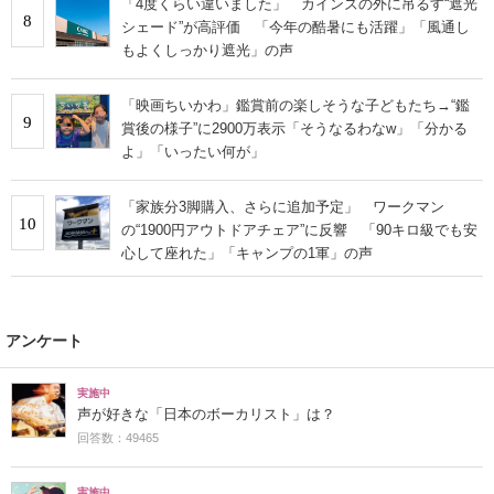
「4度くらい違いました」 カインズの外に吊るす“遮光
8
シェード”が高評価 「今年の酷暑にも活躍」「風通し
もよくしっかり遮光」の声
「映画ちいかわ」鑑賞前の楽しそうな子どもたち→“鑑
9
賞後の様子”に2900万表示「そうなるわなw」「分かる
よ」「いったい何が」
「家族分3脚購入、さらに追加予定」 ワークマン
10
の“1900円アウトドアチェア”に反響 「90キロ級でも安
心して座れた」「キャンプの1軍」の声
アンケート
実施中
声が好きな「日本のボーカリスト」は？
回答数：49465
実施中