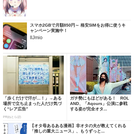
スマホ2GBで月額850円～ 格安SIMをお得に使うキ
ャンペーン実施中！
IIJmio
「歩くだけで汗が…！」→ある
ガチ勢にもほどがある！ ROL
場所で立ち止まった人だけ気づ
AND、「Aqours」公演に参戦
く“レア広告”
する姿が完全オタ...
PR(ねとらぼ)
【オタ母あるある漫画】非オタの夫が教えてくれる
「推しの重大ニュース」、もうずっと...