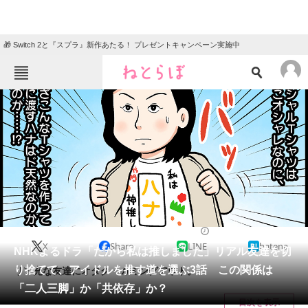
🎁 Switch 2と『スプラ』新作あたる！ プレゼントキャンペーン実施中
ねとらぼメニュー
TOP
ニュース
エンタメ
クイズ
グルメ
地域
住まい
教育・育児
動物
リサーチ
2019/08/17 11:20（公開）
X
Share
LINE
hatena
会員記事
NHKよるドラ「だから私は推しました」リアル友達を切
り捨てて、アイドルを推す道を選ぶ3話 この関係は
リア充な友達にオタク・カミングアウト。
メディア
「二人三脚」か「共依存」か？
目次を表示
注目記事を集めた総合ページ