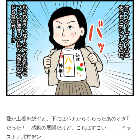
企業向けIT製品の総合サイト
IT製品の技術・比較・事例
製造業のIT導入・活用を支援
モノづくり技術者専門サイト
エレクトロニクス専門サイト
電子設計の基本と応用
エネルギーの専門メディア
建設×テクノロジーの最前線
ちょっと気になるネットの話題
愛が上着を脱ぐと、下にはハナからもらったあのオタT
だった！ 感動の展開だけど、これはすごい…… イラ
スト／北村ヂン