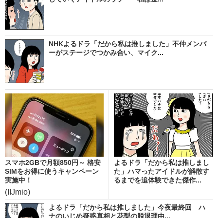
NHKよるドラ「だから私は推しました」不仲メンバ
ーがステージでつかみ合い、マイク...
スマホ2GBで月額850円～ 格安
よるドラ「だから私は推しまし
SIMをお得に使うキャンペーン
た」ハマったアイドルが解散す
実施中！
るまでを追体験できた傑作...
(IIJmio)
よるドラ「だから私は推しました」今夜最終回 ハ
ナのいじめ疑惑真相と花梨の脱退理由...