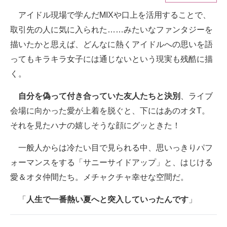
アイドル現場で学んだMIXや口上を活用することで、
ITの今と未来を見通す
取引先の人に気に入られた……みたいなファンタジーを
スマホと通信の最新トレンド
描いたかと思えば、どんなに熱くアイドルへの思いを語
ってもキラキラ女子には通じないという現実も残酷に描
進化するPCとデバイスの未来
く。
好きが集まる 比べて選べる
自分を偽って付き合っていた友人たちと決別
、ライブ
ビジネスと働き方のヒント
会場に向かった愛が上着を脱ぐと、下にはあのオタT。
それを見たハナの嬉しそうな顔にグッときた！
AI活用のいまが分かる
一般人からは冷たい目で見られる中、思いっきりパフ
企業ITのトレンドを詳説
ォーマンスをする「サニーサイドアップ」と、はじける
経営リーダーのコミュニティ
愛＆オタ仲間たち。メチャクチャ幸せな空間だ。
マーケ×ITの今がよく分かる
「
人生で一番熱い夏へと突入していったんです
」
ITエンジニア向け専門サイト