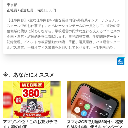
東京都
正社員 / 派遣社員：時給1,850円
【仕事内容】<主な仕事内容> <主な業務内容>外資系インターナショナル
スクールでのお仕事です。オペレーションチームの一員として、複数の業
務領域に柔軟に関わりながら、学校運営の円滑な進行を支えるプロセスの
企画・運営・継続的改善に貢献します。事務調整業務、生徒関連データ・
記録管理、イベントや教育活動の物流・手配、購買業務、バス運営スクー
ルバス運営、一般オフィス業務をお願いしております。 <仕事内容の...
今、あなたにオススメ
アマゾン1位「このお茶ガチで
スマホ2GBで月額850円～ 格安
す」噂のお茶
SIMをお得に使うキャンペーン