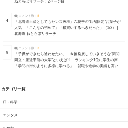
ねとらぼリサーチ：2ページ目
コメント数：
5
4
「北海道土産としてもセンス抜群」六花亭の“店舗限定”お菓子が
人気 「こんなの初めて」「箱買いするべきだった」（1/2） |
北海道 ねとらぼリサーチ
コメント数：
3
5
「子供ができたら通わせたい」 今後発展していきそうな“関関
同立・産近甲龍の大学”といえば？ ランキング1位に学生の声
「学問の街のように多様に学べる」「就職や進学の実績も高い」
| 大学 ねとらぼリサーチ
カテゴリ一覧
IT・科学
エンタメ
おかね