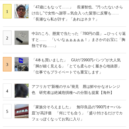
「47歳にもなって……」 長瀬智也、“汚ったないさら
1
け出し”で女性へ謝罪→気合入った髪形に反響も……
「長瀬なら私が許す」「あれはネタ？」
中2のころ、懸賞で当たった「780円の皿」→ひっくり返
2
すと…… 「いいなぁぁぁぁぁ！」まさかのお宝に「胸
熱ですね……」
「4本も買いました」 GUの“2990円パンツ”が大人気
3
「脚が細く見える」「とても柔らかく履き心地抜群」
「仕事でもプライベートでも重宝します」
アフリカで“新種のサル”発見 唇は鮮やかなオレンジ
4
色 研究者は絶滅危惧種への分類も提案【海外】
「家族分そろえました」 無印良品の“990円オーバル
5
皿”が高評価 「何にでも合う」「盛り付けるだけでカ
フェっぽくなってお気に入り」