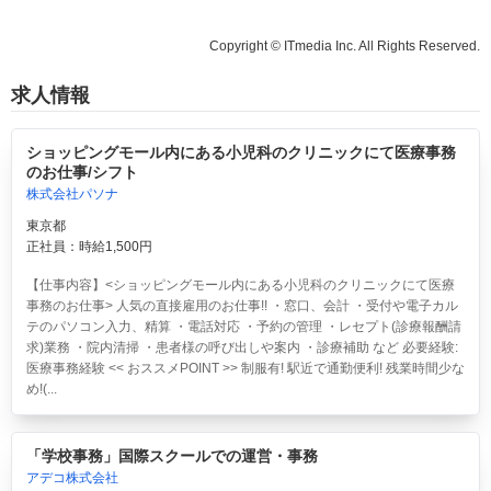
Copyright © ITmedia Inc. All Rights Reserved.
求人情報
ショッピングモール内にある小児科のクリニックにて医療事務
のお仕事/シフト
株式会社パソナ
東京都
正社員：時給1,500円
【仕事内容】<ショッピングモール内にある小児科のクリニックにて医療
事務のお仕事> 人気の直接雇用のお仕事!! ・窓口、会計 ・受付や電子カル
テのパソコン入力、精算 ・電話対応 ・予約の管理 ・レセプト(診療報酬請
求)業務 ・院内清掃 ・患者様の呼び出しや案内 ・診療補助 など 必要経験:
医療事務経験 << おススメPOINT >> 制服有! 駅近で通勤便利! 残業時間少な
め!(...
「学校事務」国際スクールでの運営・事務
アデコ株式会社