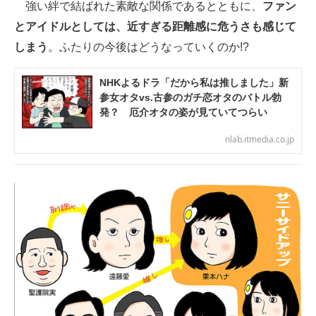
強い絆で結ばれた素敵な関係であるとともに、
ファン
とアイドルとしては、近すぎる距離感に危うさも感じて
しまう
。ふたりの今後はどうなっていくのか!?
NHKよるドラ「だから私は推しました」新
参女オタvs.古参のガチ恋オタのバトル勃
発？ 厄介オタの姿が見ていてつらい
nlab.itmedia.co.jp