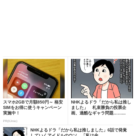
スマホ2GBで月額850円～ 格安
NHKよるドラ「だから私は推し
SIMをお得に使うキャンペーン
ました」 札束勝負の投票企
実施中！
画、過酷なギャラ問題……...
PR(IIJmio)
NHKよるドラ「だから私は推しました」6話で発覚
していくアイドルのウソ 「私は金...