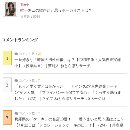
実施中
唯一無二の歌声だと思うボーカリストは？
回答数：8039
コメントランキング
コメント数：
20
1
一番好きな「韓国の男性俳優」は？【2026年版・人気投票実施
中】（投票結果） | 芸能人 ねとらぼリサーチ
コメント数：
7
2
「もっと早く買えば良かった」 カインズの“車内遮光カーテ
ン”が大人気 「プライバシーも保てて安心」「ぐっすり眠れま
した」（2/2） | ライフ ねとらぼリサーチ：2ページ目
コメント数：
7
3
兵庫県の「ケーキ」の名店10選！ 一番うまいと思う店はどこ？
【7月12日は「デコレーションケーキの日」！】（2/4） | 兵庫県