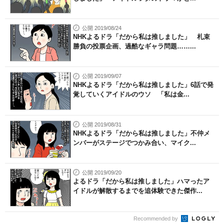
公開 2019/08/24
NHKよるドラ「だから私は推しました」 札束
勝負の投票企画、過酷なギャラ問題……...
公開 2019/09/07
NHKよるドラ「だから私は推しました」6話で発
覚していくアイドルのウソ 「私は金...
公開 2019/08/31
NHKよるドラ「だから私は推しました」不仲メ
ンバーがステージでつかみ合い、マイク...
公開 2019/09/20
よるドラ「だから私は推しました」ハマったア
イドルが解散するまでを追体験できた傑作...
Recommended by