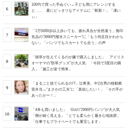
100均で買った手ぬぐい→子ども用にアレンジする
6
と…… 夏にピッタリなアイテムに「斬新！」「凄い
ぃ」
「1万5000歩以上歩いても、疲れ具合が全然違う」無印
7
良品の“3990円撥水スニーカー”に「もう何足目かわから
ない」「パンツでもスカートでも合う」の声
「雑草が生えてくるのが嫌で購入しました」 アイリス
8
オーヤマの“防草グッズ”が大人気 「今回で3度目の購
入」「施工が楽で簡単」
「まるごと捨てられるの!?」辻希美、中2次男の移動教
9
室弁当→“まさかの工夫”に「真似したい！」「その手が
あったかー！」
「4本も買いました」 GUの“2990円パンツ”が大人気
10
「脚が細く見える」「とても柔らかく履き心地抜群」
「仕事でもプライベートでも重宝します」