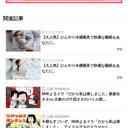
関連記事
アイリスプラザ
【大人気】ひんやり冷感寝具で快適な睡眠をあ
なたに。
PR
アイリスプラザ
【大人気】ひんやり冷感寝具で快適な睡眠をあ
なたに。
PR
公開 2019/08/10
NHKよるドラ「だから私は推しました」新参女
オタvs.古参のガチ恋オタのバトル勃...
公開 2019/08/03
今期もすごいぞ、NHKよるドラ「だから私は推
しました」 アイドルヲタのドラマかと...