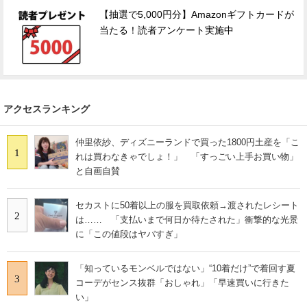
【抽選で5,000円分】Amazonギフトカードが
当たる！読者アンケート実施中
アクセスランキング
仲里依紗、ディズニーランドで買った1800円土産を「こ
1
れは買わなきゃでしょ！」 「すっごい上手お買い物」
と自画自賛
セカストに50着以上の服を買取依頼→渡されたレシート
2
は…… 「支払いまで何日か待たされた」衝撃的な光景
に「この値段はヤバすぎ」
「知っているモンベルではない」“10着だけ”で着回す夏
3
コーデがセンス抜群「おしゃれ」「早速買いに行きた
い」