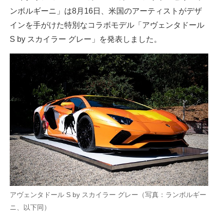
ンボルギーニ」は8月16日、米国のアーティストがデザ
ITの今と未来を見通す
インを手がけた特別なコラボモデル「アヴェンタドール
S by スカイラー グレー」を発表しました。
スマホと通信の最新トレンド
進化するPCとデバイスの未来
好きが集まる 比べて選べる
ビジネスと働き方のヒント
AI活用のいまが分かる
企業ITのトレンドを詳説
経営リーダーのコミュニティ
マーケ×ITの今がよく分かる
アヴェンタドール S by スカイラー グレー（写真：ランボルギー
ニ、以下同）
ITエンジニア向け専門サイト