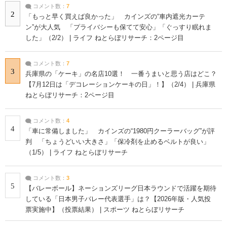
コメント数：
7
2
「もっと早く買えば良かった」 カインズの“車内遮光カーテ
ン”が大人気 「プライバシーも保てて安心」「ぐっすり眠れま
した」（2/2） | ライフ ねとらぼリサーチ：2ページ目
コメント数：
7
3
兵庫県の「ケーキ」の名店10選！ 一番うまいと思う店はどこ？
【7月12日は「デコレーションケーキの日」！】（2/4） | 兵庫県
ねとらぼリサーチ：2ページ目
コメント数：
4
4
「車に常備しました」 カインズの“1980円クーラーバッグ”が評
判 「ちょうどいい大きさ」「保冷剤を止めるベルトが良い」
（1/5） | ライフ ねとらぼリサーチ
コメント数：
3
5
【バレーボール】ネーションズリーグ日本ラウンドで活躍を期待
している「日本男子バレー代表選手」は？【2026年版・人気投
票実施中】（投票結果） | スポーツ ねとらぼリサーチ