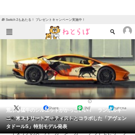
🎁 Switch 2もあたる！ プレゼントキャンペーン実施中！
ねとらぼメニュー
TOP
ニュース
エンタメ
クイズ
グルメ
地域
住まい
教育・育児
動物
リサーチ
2019/08/18 14:30（公開）
X
Share
LINE
hatena
会員記事
荒ぶる猛牛のシルエットがかっこいい！ ランボルギー
ニ、米ストリートアーティストとコラボした「アヴェン
北米のモーターショーで展示されます。
メディア
タドールS」特別モデル発表
イタリアのスーパーカーメーカー「アウトモビリ・ラ
注目記事を集めた総合ページ