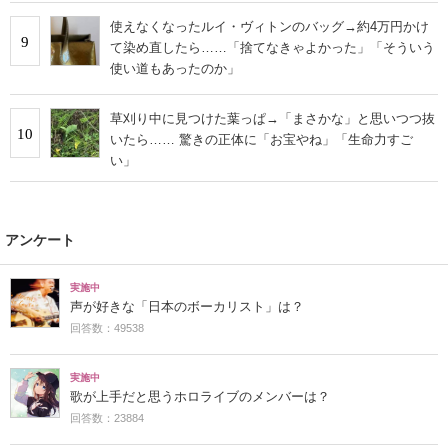
使えなくなったルイ・ヴィトンのバッグ→約4万円かけ
9
て染め直したら……「捨てなきゃよかった」「そういう
使い道もあったのか」
草刈り中に見つけた葉っぱ→「まさかな」と思いつつ抜
10
いたら…… 驚きの正体に「お宝やね」「生命力すご
い」
アンケート
実施中
声が好きな「日本のボーカリスト」は？
回答数：49538
実施中
歌が上手だと思うホロライブのメンバーは？
回答数：23884