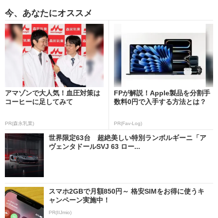
今、あなたにオススメ
アマゾンで大人気！血圧対策は
FPが解説！Apple製品を分割手
コーヒーに足してみて
数料0円で入手する方法とは？
PR(森永乳業)
PR(Fav-Log)
世界限定63台 超絶美しい特別ランボルギーニ「ア
ヴェンタドールSVJ 63 ロー...
スマホ2GBで月額850円～ 格安SIMをお得に使うキ
ャンペーン実施中！
PR(IIJmio)