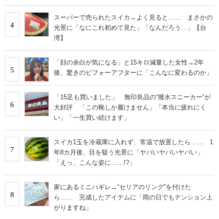
スーパーで売られたスイカ→よく見ると…… まさかの
4
光景に「なにこれ初めて見た」「なんだろう…」【台
湾】
「顔の余白が気になる」と15キロ減量した女性→2年
5
後、驚きのビフォーアフターに「こんなに変わるのか」
「15足も買いました」 無印良品の“撥水スニーカー”が
6
大好評 「この靴しか履けません」「本当に疲れにく
い」「一生買い続けます」
スイカ1玉を冷蔵庫に入れず、常温で放置したら…… 1
7
年8カ月後、目を疑う光景に「ヤバいヤバいヤバい」
「えっ、こんな姿に……!?」
家にあるミニハギレ→“セリアのリング”を付けた
8
ら…… 完成したアイテムに「雨の日でもテンション上
がりますね」