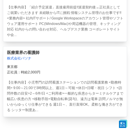
【仕事内容】「紹介予定派遣」直接雇用前提!!派遣契約後→正社員として
ご就業いただきます 未経験からITに挑戦 情報システム管理のお仕事です!!
<業務内容> 社内ITサポート/ Google Workspaceのアカウント管理やソフト
ウェア運用サポート PC(Windows/Mac)や周辺機器の管理、キッティング
対応 社内からの問い合わせ対応、ヘルプデスク業務 コーポレートサイト
や会...
医療業界の看護師
株式会社パソナ
東京都
正社員：時給2,000円
【仕事内容】小児専門の訪問看護ステーションでの訪問看護業務 <勤務時
間> 9:00～21:00で3時間以上、週1日～可能 <休日>日曜・祝日 シフト <訪
問件数の目安>2～6件/日 <ご利用者>一般的な疾患からターミナルケアまで
幅広い疾患の方 <移動手段>電動自転車(貸与)、遠方は電車 訪問ノルマが無
いからゆっくり仕事ができる 週1日～、直行直帰OK。柔軟な働き方ができ
る シッター制度あ...