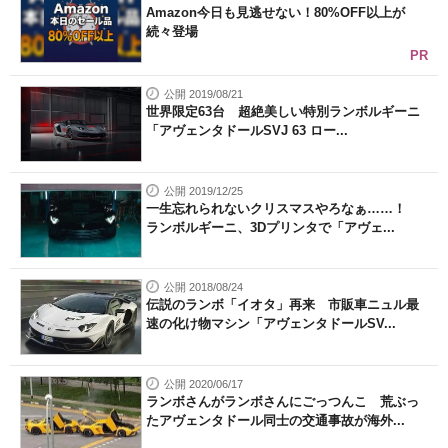
Amazon今日も見逃せない！80%OFF以上が
続々登場
PR
公開 2019/08/21
世界限定63台 超絶美しい特別ランボルギーニ
「アヴェンタドールSVJ 63 ロー...
公開 2019/12/25
一生忘れられないクリスマスやろなぁ……！
ランボルギーニ、3Dプリンタで「アヴェ...
公開 2018/08/24
伝説のランボ「イオタ」再来 市販車ニュル最
速の化け物マシン「アヴェンタドールSV...
公開 2020/06/17
ランボさんがランボさんにごっつんこ 荒ぶっ
たアヴェンタドール同士の交通事故が海外...