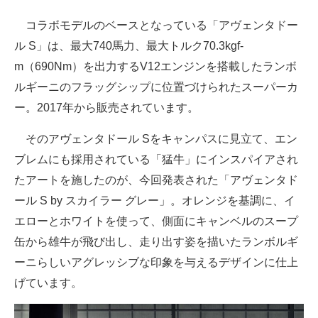
企業向けIT製品の総合サイト
コラボモデルのベースとなっている「アヴェンタドー
ル S」は、最大740馬力、最大トルク70.3kgf-
IT製品の技術・比較・事例
m（690Nm）を出力するV12エンジンを搭載したランボ
製造業のIT導入・活用を支援
ルギーニのフラッグシップに位置づけられたスーパーカ
ー。2017年から販売されています。
モノづくり技術者専門サイト
そのアヴェンタドール Sをキャンパスに見立て、エン
エレクトロニクス専門サイト
ブレムにも採用されている「猛牛」にインスパイアされ
電子設計の基本と応用
たアートを施したのが、今回発表された「アヴェンタド
ール S by スカイラー グレー」。オレンジを基調に、イ
エネルギーの専門メディア
エローとホワイトを使って、側面にキャンベルのスープ
建設×テクノロジーの最前線
缶から雄牛が飛び出し、走り出す姿を描いたランボルギ
ちょっと気になるネットの話題
ーニらしいアグレッシブな印象を与えるデザインに仕上
げています。