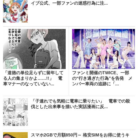
イブ公式、一部ファンの迷惑行為に注...
「道徳の単位足らずに留年して
ファンミ開催のTWICE、一部
る人の集まりかよ……!!」 電
の“行き過ぎた行為”を告発 メ
車マナーのなっていない...
ンバー車両の追跡に「...
「子連れでも気軽に電車に乗りたい」 電車での殺
伐とした出来事を描いた実話漫画に反...
スマホ2GBで月額850円～ 格安SIMをお得に使うキ