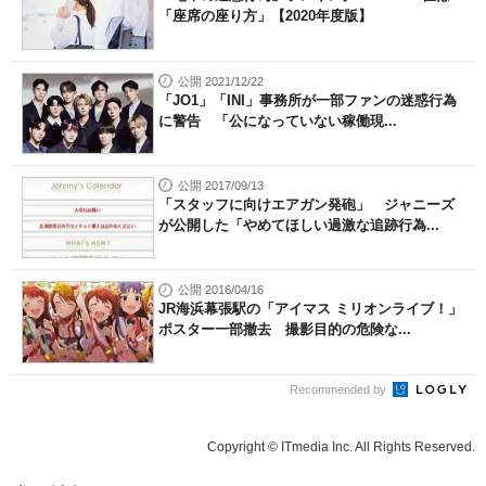
「座席の座り方」【2020年度版】
公開 2021/12/22
「JO1」「INI」事務所が一部ファンの迷惑行為
に警告 「公になっていない稼働現...
公開 2017/09/13
「スタッフに向けエアガン発砲」 ジャニーズ
が公開した「やめてほしい過激な追跡行為...
公開 2016/04/16
JR海浜幕張駅の「アイマス ミリオンライブ！」
ポスター一部撤去 撮影目的の危険な...
Recommended by
Copyright © ITmedia Inc. All Rights Reserved.