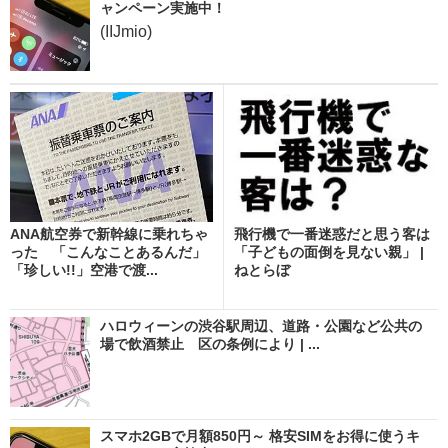
ャンペーン実施中！
(IIJmio)
ANA航空券で新幹線に乗れちゃ
飛行機で一番迷惑だと思う客は
った 「こんなことあるんだ」
「子どもの面倒を見ない親」 |
「珍しい!!」空港で渡...
ねとらぼ
ハロウィーンの渋谷駅周辺、道路・公園など公共の
場で飲酒禁止 区の条例により | ...
スマホ2GBで月額850円～ 格安SIMをお得に使うキ