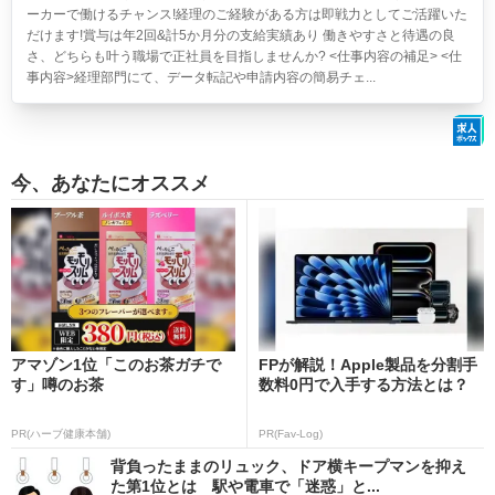
ーカーで働けるチャンス!経理のご経験がある方は即戦力としてご活躍いた
だけます!賞与は年2回&計5か月分の支給実績あり 働きやすさと待遇の良
さ、どちらも叶う職場で正社員を目指しませんか? <仕事内容の補足> <仕
事内容>経理部門にて、データ転記や申請内容の簡易チェ...
今、あなたにオススメ
アマゾン1位「このお茶ガチで
FPが解説！Apple製品を分割手
す」噂のお茶
数料0円で入手する方法とは？
PR(ハーブ健康本舗)
PR(Fav-Log)
背負ったままのリュック、ドア横キープマンを抑え
た第1位とは 駅や電車で「迷惑」と...