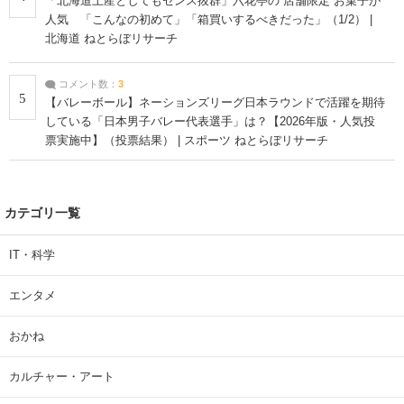
「北海道土産としてもセンス抜群」六花亭の“店舗限定”お菓子が
人気 「こんなの初めて」「箱買いするべきだった」（1/2） |
北海道 ねとらぼリサーチ
コメント数：
3
5
【バレーボール】ネーションズリーグ日本ラウンドで活躍を期待
している「日本男子バレー代表選手」は？【2026年版・人気投
票実施中】（投票結果） | スポーツ ねとらぼリサーチ
カテゴリ一覧
IT・科学
エンタメ
おかね
カルチャー・アート