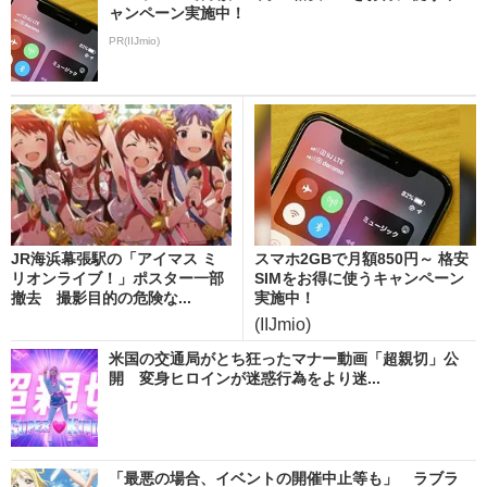
ャンペーン実施中！
PR(IIJmio)
JR海浜幕張駅の「アイマス ミ
スマホ2GBで月額850円～ 格安
リオンライブ！」ポスター一部
SIMをお得に使うキャンペーン
撤去 撮影目的の危険な...
実施中！
(IIJmio)
米国の交通局がとち狂ったマナー動画「超親切」公
開 変身ヒロインが迷惑行為をより迷...
「最悪の場合、イベントの開催中止等も」 ラブラ