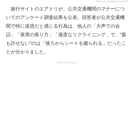
旅行サイトのエアトリが、公共交通機関のマナーにつ
ITの今と未来を見通す
いてのアンケート調査結果を公表。回答者が公共交通機
スマホと通信の最新トレンド
関で特に迷惑だと感じる行為は、他人の「大声での会
話」「座席の座り方」「過度なリクライニング」で、“最
進化するPCとデバイスの未来
も許せない”のは「後ろからシートを蹴られる」だったこ
好きが集まる 比べて選べる
とが分かりました。
advertisement
ビジネスと働き方のヒント
AI活用のいまが分かる
企業ITのトレンドを詳説
経営リーダーのコミュニティ
マーケ×ITの今がよく分かる
ITエンジニア向け専門サイト