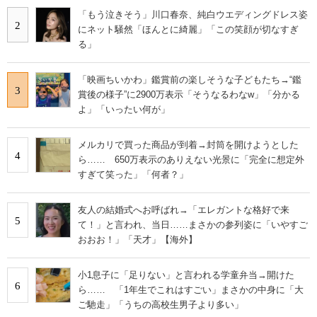
「もう泣きそう」川口春奈、純白ウエディングドレス姿
2
にネット騒然「ほんとに綺麗」「この笑顔が切なすぎ
る」
「映画ちいかわ」鑑賞前の楽しそうな子どもたち→“鑑
3
賞後の様子”に2900万表示「そうなるわなw」「分かる
よ」「いったい何が」
メルカリで買った商品が到着→封筒を開けようとした
4
ら…… 650万表示のありえない光景に「完全に想定外
すぎて笑った」「何者？」
友人の結婚式へお呼ばれ→「エレガントな格好で来
5
て！」と言われ、当日……まさかの参列姿に「いやすご
おおお！」「天才」【海外】
小1息子に「足りない」と言われる学童弁当→開けた
6
ら…… 「1年生でこれはすごい」まさかの中身に「大
ご馳走」「うちの高校生男子より多い」