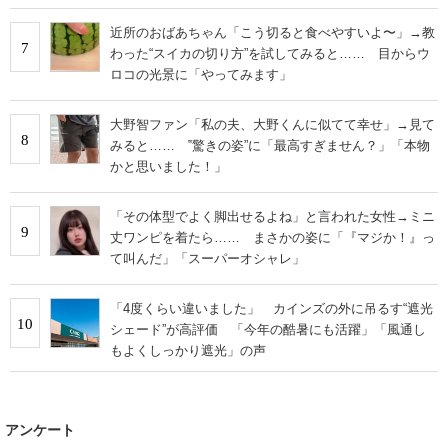
近所のおばあちゃん「こう切ると食べやすいよ〜」→教
7
わった“スイカの切り方”を試してみると…… 目からウ
ロコの光景に「やってみます」
大野智ファン「私の夫、大野くんに似てて幸せ」→見て
8
みると…… ‟驚きの姿”に「最高すぎません？」「本物
かと思いました！」
「その体型でよく脚出せるよね」と言われた女性→ミニ
9
丈ワンピを着たら…… まさかの姿に「『マジか！』っ
て叫んだ」「スーパーオシャレ」
「4度くらい違いました」 カインズの外に吊るす“遮光
10
シェード”が高評価 「今年の酷暑にも活躍」「風通し
もよくしっかり遮光」の声
アンケート