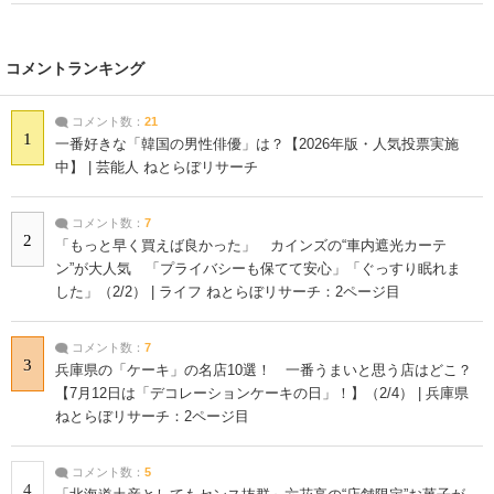
コメントランキング
コメント数：
21
1
一番好きな「韓国の男性俳優」は？【2026年版・人気投票実施
中】 | 芸能人 ねとらぼリサーチ
コメント数：
7
2
「もっと早く買えば良かった」 カインズの“車内遮光カーテ
ン”が大人気 「プライバシーも保てて安心」「ぐっすり眠れま
した」（2/2） | ライフ ねとらぼリサーチ：2ページ目
コメント数：
7
3
兵庫県の「ケーキ」の名店10選！ 一番うまいと思う店はどこ？
【7月12日は「デコレーションケーキの日」！】（2/4） | 兵庫県
ねとらぼリサーチ：2ページ目
コメント数：
5
4