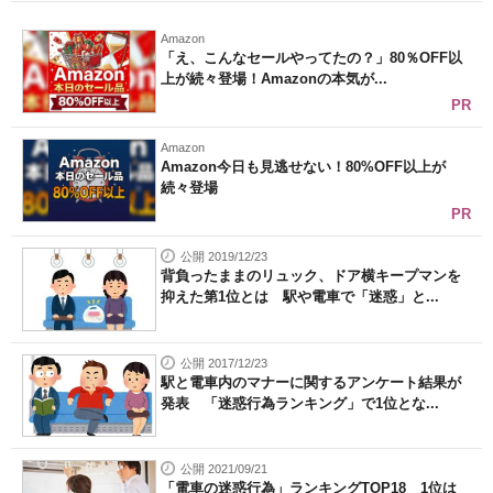
Amazon
「え、こんなセールやってたの？」80％OFF以
上が続々登場！Amazonの本気が...
PR
Amazon
Amazon今日も見逃せない！80%OFF以上が
続々登場
PR
公開 2019/12/23
背負ったままのリュック、ドア横キープマンを
抑えた第1位とは 駅や電車で「迷惑」と...
公開 2017/12/23
駅と電車内のマナーに関するアンケート結果が
発表 「迷惑行為ランキング」で1位とな...
公開 2021/09/21
「電車の迷惑行為」ランキングTOP18 1位は