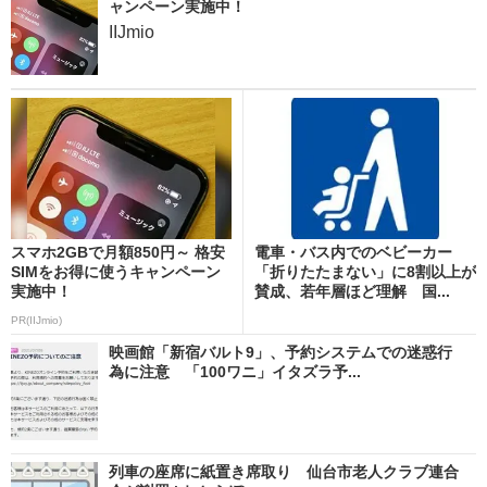
ャンペーン実施中！
IIJmio
スマホ2GBで月額850円～ 格安
電車・バス内でのベビーカー
SIMをお得に使うキャンペーン
「折りたたまない」に8割以上が
実施中！
賛成、若年層ほど理解 国...
PR(IIJmio)
映画館「新宿バルト9」、予約システムでの迷惑行
為に注意 「100ワニ」イタズラ予...
列車の座席に紙置き席取り 仙台市老人クラブ連合