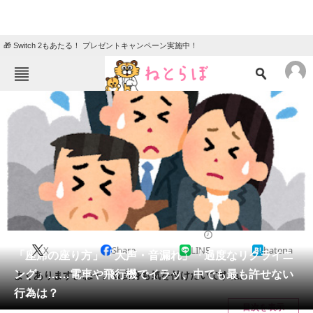
🎁 Switch 2もあたる！ プレゼントキャンペーン実施中！
ねとらぼメニュー
TOP
ニュース
エンタメ
クイズ
グルメ
地域
住まい
教育・育児
動物
リサーチ
2019/08/23 17:30（公開）
X
Share
LINE
hatena
会員記事
「座席の座り方」「大声・音漏れ」「過度なリクライニ
ング」……電車や飛行機でイラッ、中でも最も許せない
よくありますよねー。＆自身も気を付けたいですね。
メディア
行為は？
目次を表示
注目記事を集めた総合ページ