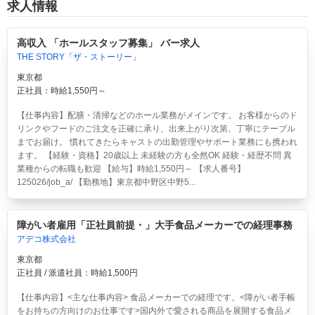
求人情報
高収入 「ホールスタッフ募集」 バー求人
THE STORY「ザ・ストーリー」
東京都
正社員：時給1,550円～
【仕事内容】配膳・清掃などのホール業務がメインです。 お客様からのド
リンクやフードのご注文を正確に承り、出来上がり次第、丁寧にテーブル
までお届け。 慣れてきたらキャストの出勤管理やサポート業務にも携われ
ます。 【経験・資格】20歳以上 未経験の方も全然OK 経験・経歴不問 異
業種からの転職も歓迎 【給与】時給1,550円～ 【求人番号】
125026/job_a/ 【勤務地】東京都中野区中野5...
障がい者雇用「正社員前提・」大手食品メーカーでの経理事務
アデコ株式会社
東京都
正社員 / 派遣社員：時給1,500円
【仕事内容】<主な仕事内容> 食品メーカーでの経理です。<障がい者手帳
をお持ちの方向けのお仕事です>国内外で愛される商品を展開する食品メ