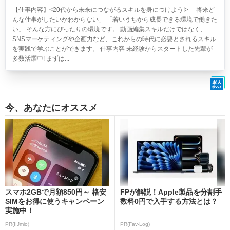
【仕事内容】<20代から未来につながるスキルを身につけよう!> 「将来ど
んな仕事がしたいかわからない」 「若いうちから成長できる環境で働きた
い」 そんな方にぴったりの環境です。 動画編集スキルだけではなく、
SNSマーケティングや企画力など、これからの時代に必要とされるスキル
を実践で学ぶことができます。 仕事内容 未経験からスタートした先輩が
多数活躍中! まずは...
今、あなたにオススメ
スマホ2GBで月額850円～ 格安
FPが解説！Apple製品を分割手
SIMをお得に使うキャンペーン
数料0円で入手する方法とは？
実施中！
PR(IIJmio)
PR(Fav-Log)