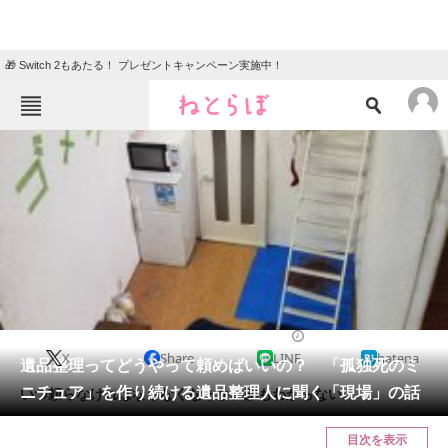
🎁 Switch 2もあたる！ プレゼントキャンペーン実施中！
ねとらぼメニュー
TOP
ニュース
エンタメ
クイズ
グルメ
地域
住まい
教育・育児
動物
リサーチ
2019/09/22 11:30（公開）
X
Share
LINE
hatena
会員記事
遺品整理ってどうやって頼めばいいの？ 「孤独死のミ
ニチュア」を作り続ける遺品整理人に聞く「現場」の話
いつ頼らなければならなくなるか、誰もわからない。
メディア
目次を表示
注目記事を集めた総合ページ