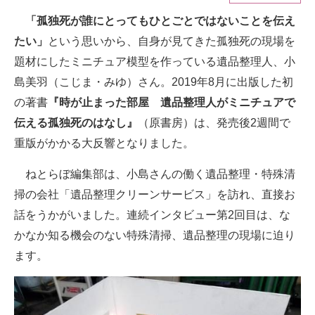
「孤独死が誰にとってもひとごとではないことを伝え
ITの今と未来を見通す
たい」
という思いから、自身が見てきた孤独死の現場を
スマホと通信の最新トレンド
題材にしたミニチュア模型を作っている遺品整理人、小
島美羽（こじま・みゆ）さん。2019年8月に出版した初
進化するPCとデバイスの未来
の著書
『時が止まった部屋 遺品整理人がミニチュアで
好きが集まる 比べて選べる
伝える孤独死のはなし』
（原書房）は、発売後2週間で
重版がかかる大反響となりました。
ビジネスと働き方のヒント
ねとらぼ編集部は、小島さんの働く遺品整理・特殊清
AI活用のいまが分かる
掃の会社「遺品整理クリーンサービス」を訪れ、直接お
企業ITのトレンドを詳説
話をうかがいました。連続インタビュー第2回目は、な
かなか知る機会のない特殊清掃、遺品整理の現場に迫り
経営リーダーのコミュニティ
ます。
マーケ×ITの今がよく分かる
ITエンジニア向け専門サイト