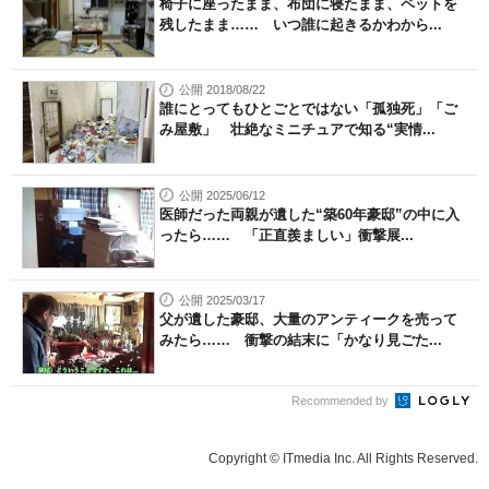
椅子に座ったまま、布団に寝たまま、ペットを
残したまま…… いつ誰に起きるかわから...
公開 2018/08/22
誰にとってもひとごとではない「孤独死」「ご
み屋敷」 壮絶なミニチュアで知る“実情...
公開 2025/06/12
医師だった両親が遺した“築60年豪邸”の中に入
ったら…… 「正直羨ましい」衝撃展...
公開 2025/03/17
父が遺した豪邸、大量のアンティークを売って
みたら…… 衝撃の結末に「かなり見ごた...
Recommended by
Copyright © ITmedia Inc. All Rights Reserved.