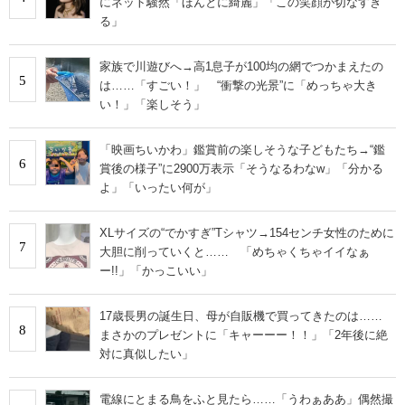
にネット騒然「ほんとに綺麗」「この笑顔が切なすぎ
る」
家族で川遊びへ→高1息子が100均の網でつかまえたの
5
は……「すごい！」 “衝撃の光景”に「めっちゃ大き
い！」「楽しそう」
「映画ちいかわ」鑑賞前の楽しそうな子どもたち→“鑑
6
賞後の様子”に2900万表示「そうなるわなw」「分かる
よ」「いったい何が」
XLサイズの“でかすぎ”Tシャツ→154センチ女性のために
7
大胆に削っていくと…… 「めちゃくちゃイイなぁ
ー!!」「かっこいい」
17歳長男の誕生日、母が自販機で買ってきたのは……
8
まさかのプレゼントに「キャーーー！！」「2年後に絶
対に真似したい」
電線にとまる鳥をふと見たら……「うわぁああ」偶然撮