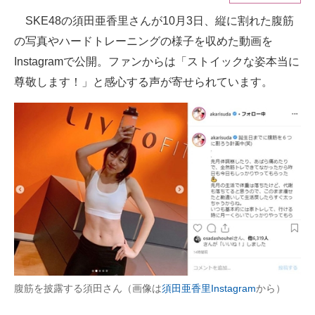
SKE48の須田亜香里さんが10月3日、縦に割れた腹筋
ITの今と未来を見通す
の写真やハードトレーニングの様子を収めた動画を
スマホと通信の最新トレンド
Instagramで公開。ファンからは「ストイックな姿本当に
尊敬します！」と感心する声が寄せられています。
進化するPCとデバイスの未来
好きが集まる 比べて選べる
ビジネスと働き方のヒント
AI活用のいまが分かる
企業ITのトレンドを詳説
経営リーダーのコミュニティ
マーケ×ITの今がよく分かる
腹筋を披露する須田さん（画像は
須田亜香里Instagram
から）
ITエンジニア向け専門サイト