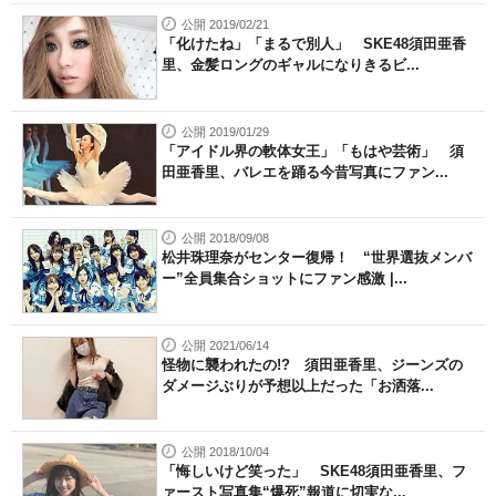
公開 2019/02/21
「化けたね」「まるで別人」 SKE48須田亜香
里、金髪ロングのギャルになりきるビ...
公開 2019/01/29
「アイドル界の軟体女王」「もはや芸術」 須
田亜香里、バレエを踊る今昔写真にファン...
公開 2018/09/08
松井珠理奈がセンター復帰！ “世界選抜メンバ
ー”全員集合ショットにファン感激 |...
公開 2021/06/14
怪物に襲われたの!? 須田亜香里、ジーンズの
ダメージぶりが予想以上だった「お洒落...
公開 2018/10/04
「悔しいけど笑った」 SKE48須田亜香里、フ
ァースト写真集“爆死”報道に切実な...