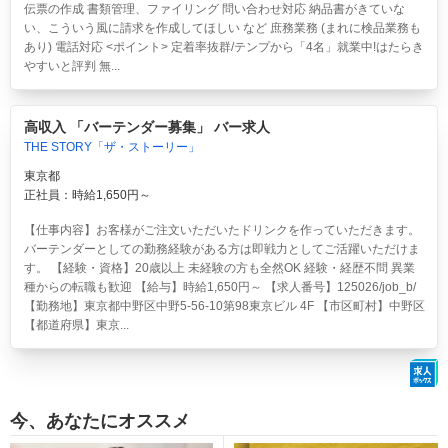
伝票の作成 書類管理、ファイリング 問い合わせ対応 納品書がきていな
い、こういう風に請求を作成してほしい など 庶務業務 (まれに検品業務も
あり) 電話対応 <ポイント> 定着率抜群/テンプから「4名」就業中!はたらき
やすいと評判 無...
高収入 「バーテンダー募集」 バー求人
THE STORY「ザ・ストーリー」
東京都
正社員：時給1,650円～
【仕事内容】お客様がご注文いただいたドリンクを作っていただきます。
バーテンダーとしての勤務経験がある方は即戦力としてご活躍いただけま
す。 【経験・資格】20歳以上 未経験の方も全然OK 経験・経歴不問 異業
種からの転職も歓迎 【給与】時給1,650円～ 【求人番号】125026/job_b/
【勤務地】東京都中野区中野5-56-10第98東京ビル 4F 【市区町村】中野区
【都道府県】東京...
今、あなたにオススメ