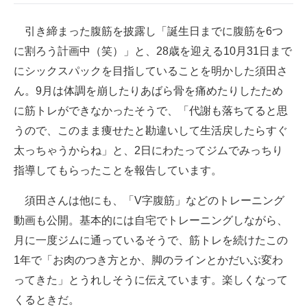
企業向けIT製品の総合サイト
引き締まった腹筋を披露し「誕生日までに腹筋を6つ
IT製品の技術・比較・事例
に割ろう計画中（笑）」と、28歳を迎える10月31日まで
にシックスパックを目指していることを明かした須田さ
製造業のIT導入・活用を支援
ん。9月は体調を崩したりあばら骨を痛めたりしたため
モノづくり技術者専門サイト
に筋トレができなかったそうで、「代謝も落ちてると思
うので、このまま痩せたと勘違いして生活戻したらすぐ
エレクトロニクス専門サイト
太っちゃうからね」と、2日にわたってジムでみっちり
電子設計の基本と応用
指導してもらったことを報告しています。
エネルギーの専門メディア
須田さんは他にも、「V字腹筋」などのトレーニング
動画も公開。基本的には自宅でトレーニングしながら、
建設×テクノロジーの最前線
月に一度ジムに通っているそうで、筋トレを続けたこの
ちょっと気になるネットの話題
1年で「お肉のつき方とか、脚のラインとかだいぶ変わ
ってきた」とうれしそうに伝えています。楽しくなって
くるときだ。