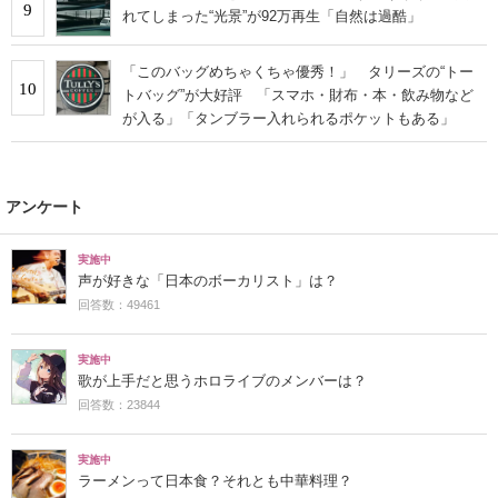
9
れてしまった“光景”が92万再生「自然は過酷」
「このバッグめちゃくちゃ優秀！」 タリーズの“トー
10
トバッグ”が大好評 「スマホ・財布・本・飲み物など
が入る」「タンブラー入れられるポケットもある」
アンケート
実施中
声が好きな「日本のボーカリスト」は？
回答数：49461
実施中
歌が上手だと思うホロライブのメンバーは？
回答数：23844
実施中
ラーメンって日本食？それとも中華料理？