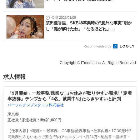
公開 2026/01/08
須田亜香里、SKE48卒業時の“意外な事実”明か
し「謎が解けたわ」「なるほどね」...
Recommended by
Copyright © ITmedia Inc. All Rights Reserved.
求人情報
「9月開始」一般事務/残業なし/お休みが取りやすい職場/「定着
率抜群」テンプから「4名」就業中!はたらきやすいと評判
パーソルテンプスタッフ株式会社
東京都
正社員 / 派遣社員：時給1,600円
【仕事内容】<職種> 一般事務・OA事務/総務事務 <仕事内容> 17:30定時!/
同業務の方もいるので安心 部内アシスタント<月24万> 納品書・請求書・