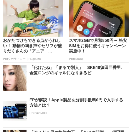
おかたづけもできる点がうれし
スマホ2GBで月額850円～ 格安
い！ 動物の鳴き声やセリフが盛
SIMをお得に使うキャンペーン
りだくさんの「アニア ...
実施中！
PR(タカラトミー｜Hugkum)
PR(IIJmio)
「化けたね」「まるで別人」 SKE48須田亜香里、
金髪ロングのギャルになりきるビ...
FPが解説！Apple製品を分割手数料0円で入手する
方法とは？
PR(Fav-Log)