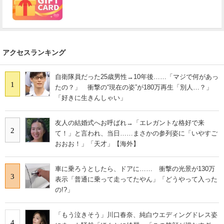
アクセスランキング
自衛隊員だった25歳男性→10年後……「マジで何があっ
1
たの？」 衝撃の“現在の姿”が180万再生「別人…？」
「好きに生きんしゃい」
友人の結婚式へお呼ばれ→「エレガントな格好で来
2
て！」と言われ、当日……まさかの参列姿に「いやすご
おおお！」「天才」【海外】
車に乗ろうとしたら、ドアに…… 衝撃の光景が130万
3
表示「普通に乗って走ってたやん」「どうやって入った
の!?」
「もう泣きそう」川口春奈、純白ウエディングドレス姿
4