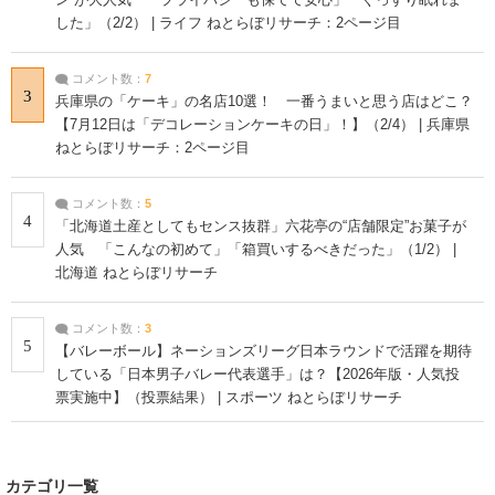
した」（2/2） | ライフ ねとらぼリサーチ：2ページ目
コメント数：
7
3
兵庫県の「ケーキ」の名店10選！ 一番うまいと思う店はどこ？
【7月12日は「デコレーションケーキの日」！】（2/4） | 兵庫県
ねとらぼリサーチ：2ページ目
コメント数：
5
4
「北海道土産としてもセンス抜群」六花亭の“店舗限定”お菓子が
人気 「こんなの初めて」「箱買いするべきだった」（1/2） |
北海道 ねとらぼリサーチ
コメント数：
3
5
【バレーボール】ネーションズリーグ日本ラウンドで活躍を期待
している「日本男子バレー代表選手」は？【2026年版・人気投
票実施中】（投票結果） | スポーツ ねとらぼリサーチ
カテゴリ一覧