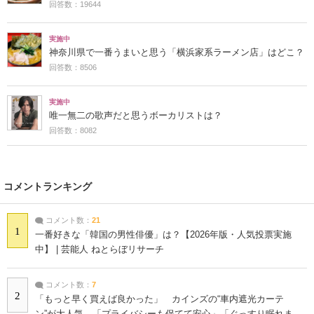
回答数：19644
実施中
神奈川県で一番うまいと思う「横浜家系ラーメン店」はどこ？
回答数：8506
実施中
唯一無二の歌声だと思うボーカリストは？
回答数：8082
コメントランキング
コメント数：
21
1
一番好きな「韓国の男性俳優」は？【2026年版・人気投票実施
中】 | 芸能人 ねとらぼリサーチ
コメント数：
7
2
「もっと早く買えば良かった」 カインズの“車内遮光カーテ
ン”が大人気 「プライバシーも保てて安心」「ぐっすり眠れま