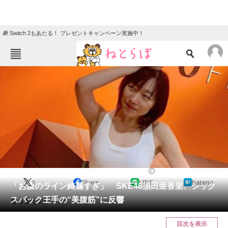
🎁 Switch 2もあたる！ プレゼントキャンペーン実施中！
ねとらぼメニュー
TOP
ニュース
エンタメ
クイズ
グルメ
地域
住まい
教育・育児
動物
リサーチ
2019/10/03 16:52（公開）
X
Share
LINE
hatena
会員記事
「お腹のライン綺麗すぎ」 SKE48須田亜香里、シック
スパック王手の“美腹筋”に反響
もう少しだ。
メディア
目次を表示
注目記事を集めた総合ページ