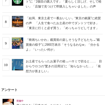
7
ト”に「2個目の購入です」「夏らしく涼しげ、そして軽
い」「店舗で見つけて即購入しちゃいました」の声
「結局、東京土産で一番おいしい」“東京の銘菓”に絶賛
8
の声 「人生で食べたお土産の中でダントツで好き」
「東京に行くと必ず買う」「めっちゃリピしてます」
「映画ちいかわ」鑑賞前の楽しそうな子どもたち→“鑑
9
賞後の様子”に2900万表示「そうなるわなw」「分かる
よ」「いったい何が」
お土産でもらったお菓子の箱→ハサミで切ると…… 目
10
からウロコの“驚きの活用法”に「知らなかった…」「発
想力が羨ましい」
アンケート
実施中