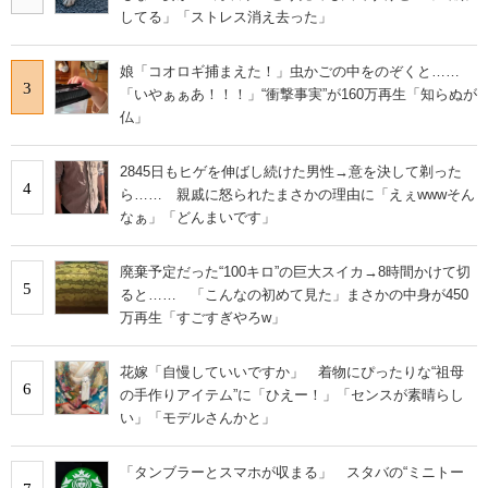
してる」「ストレス消え去った」
娘「コオロギ捕まえた！」虫かごの中をのぞくと……
3
「いやぁぁあ！！！」“衝撃事実”が160万再生「知らぬが
仏」
2845日もヒゲを伸ばし続けた男性→意を決して剃った
4
ら…… 親戚に怒られたまさかの理由に「えぇwwwそん
なぁ」「どんまいです」
廃棄予定だった“100キロ”の巨大スイカ→8時間かけて切
5
ると…… 「こんなの初めて見た」まさかの中身が450
万再生「すごすぎやろw」
花嫁「自慢していいですか」 着物にぴったりな“祖母
6
の手作りアイテム”に「ひえー！」「センスが素晴らし
い」「モデルさんかと」
「タンブラーとスマホが収まる」 スタバの“ミニトー