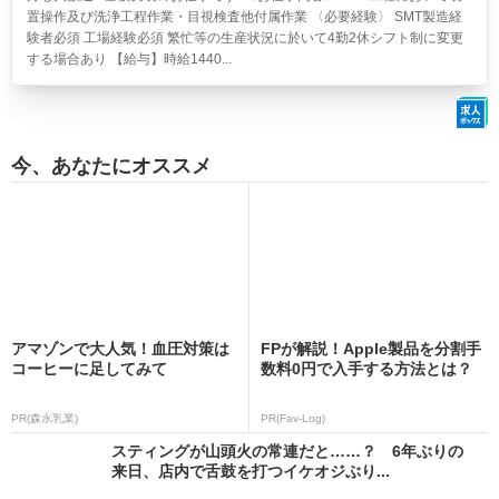
置操作及び洗浄工程作業・目視検査他付属作業 〈必要経験〉 SMT製造経
験者必須 工場経験必須 繁忙等の生産状況に於いて4勤2休シフト制に変更
する場合あり 【給与】時給1440...
今、あなたにオススメ
アマゾンで大人気！血圧対策は
FPが解説！Apple製品を分割手
コーヒーに足してみて
数料0円で入手する方法とは？
PR(森永乳業)
PR(Fav-Log)
スティングが山頭火の常連だと……？ 6年ぶりの
来日、店内で舌鼓を打つイケオジぶり...