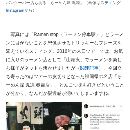
バンクーバー店もある「らーめん屋 鳳凛」（画像は
スティング
企業向けIT製品の総合サイト
Instagram
から）
IT製品の技術・比較・事例
製造業のIT導入・活用を支援
写真には「Ramen stop（ラーメン停車駅）」とラーメ
ンに目がないことを想像させるトリッキーなフレーズを
モノづくり技術者専門サイト
添えているスティング。2016年の来日ツアーでは、お気
エレクトロニクス専門サイト
に入りのラーメン店として「山頭火」でラーメンを楽し
む様子がネットを沸かせましたが（
関連記事
）、今回立
電子設計の基本と応用
ち寄ったのはツアーの皮切りとなった福岡県の名店「ら
エネルギーの専門メディア
ーめん屋 鳳凛 春吉店」。とんこつ味も好きだということ
が分かり、なんだか親近感が湧いてしまいますね。
建設×テクノロジーの最前線
ちょっと気になるネットの話題