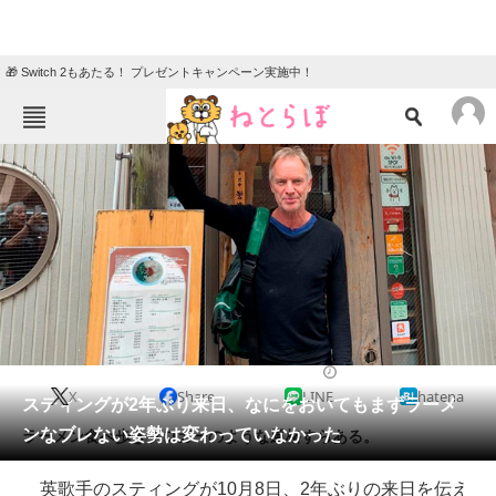
🎁 Switch 2もあたる！ プレゼントキャンペーン実施中！
ねとらぼメニュー
TOP
ニュース
エンタメ
クイズ
グルメ
地域
住まい
教育・育児
動物
リサーチ
2019/10/09 15:35（公開）
X
Share
LINE
hatena
会員記事
スティングが2年ぶり来日、なにをおいてもまずラーメ
ンなブレない姿勢は変わっていなかった
ラーメン食べ歩きブロガーのような風格すらある。
メディア
英歌手のスティングが10月8日、2年ぶりの来日を伝え
注目記事を集めた総合ページ