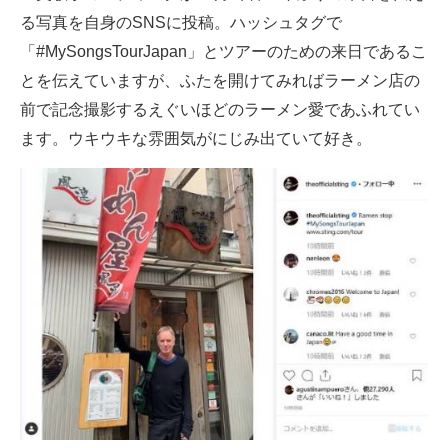
る写真を自身のSNSに投稿。ハッシュタグで
ITの今と未来を見通す
「#MySongsTourJapan」とツアーのための来日であるこ
とを伝えていますが、ふたを開けてみればラーメン店の
スマホと通信の最新トレンド
前で記念撮影するえぐいほどのラーメン愛であふれてい
進化するPCとデバイスの未来
ます。ウキウキな雰囲気がにじみ出ていて好き。
好きが集まる 比べて選べる
ビジネスと働き方のヒント
AI活用のいまが分かる
企業ITのトレンドを詳説
経営リーダーのコミュニティ
マーケ×ITの今がよく分かる
ITエンジニア向け専門サイト