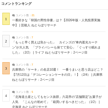
コメントランキング
コメント数：
21
1
一番好きな「韓国の男性俳優」は？【2026年版・人気投票実施
中】 | 芸能人 ねとらぼリサーチ
コメント数：
7
2
「もっと早く買えば良かった」 カインズの“車内遮光カーテ
ン”が大人気 「プライバシーも保てて安心」「ぐっすり眠れま
した」（2/2） | ライフ ねとらぼリサーチ：2ページ目
コメント数：
7
3
兵庫県の「ケーキ」の名店10選！ 一番うまいと思う店はどこ？
【7月12日は「デコレーションケーキの日」！】（2/4） | 兵庫県
ねとらぼリサーチ：2ページ目
コメント数：
5
4
「北海道土産としてもセンス抜群」六花亭の“店舗限定”お菓子が
人気 「こんなの初めて」「箱買いするべきだった」（1/2） |
北海道 ねとらぼリサーチ