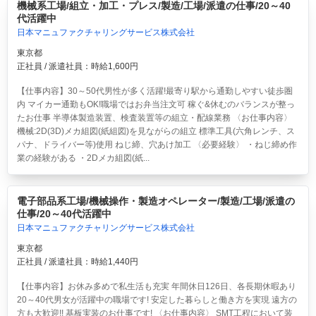
機械系工場/組立・加工・プレス/製造/工場/派遣の仕事/20～40
代活躍中
日本マニュファクチャリングサービス株式会社
東京都
正社員 / 派遣社員：時給1,600円
【仕事内容】30～50代男性が多く活躍!最寄り駅から通勤しやすい徒歩圏
内 マイカー通勤もOK!職場ではお弁当注文可 稼ぐ&休むのバランスが整っ
たお仕事 半導体製造装置、検査装置等の組立・配線業務 〈お仕事内容〉
機械:2D(3D)メカ組図(紙組図)を見ながらの組立 標準工具(六角レンチ、ス
パナ、ドライバー等)使用 ねじ締、穴あけ加工 〈必要経験〉 ・ねじ締め作
業の経験がある ・2Dメカ組図(紙...
電子部品系工場/機械操作・製造オペレーター/製造/工場/派遣の
仕事/20～40代活躍中
日本マニュファクチャリングサービス株式会社
東京都
正社員 / 派遣社員：時給1,440円
【仕事内容】お休み多めで私生活も充実 年間休日126日、各長期休暇あり
20～40代男女が活躍中の職場です! 安定した暮らしと働き方を実現 遠方の
方も大歓迎!! 基板実装のお仕事です! 〈お仕事内容〉 SMT工程において装