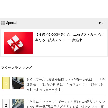
Special
- PR -
【抽選で5,000円分】Amazonギフトカードが
当たる！読者アンケート実施中
アクセスランキング
おうちプールに友達を招待→ママが作ったのは……「全
1
部最高」 “圧巻の料理”に「うっひょ～！」「勝手にお
っじゃまっしまーーす！」
小学生に「ママー！ヤギー！」と言われた愛犬→とんで
2
もない姿が480万表示「どう見ても犬ですけど？って顔