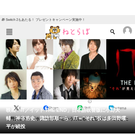
🎁 Switch 2もあたる！ プレゼントキャンペーン実施中！
ねとらぼメニュー
TOP
ニュース
エンタメ
クイズ
グルメ
地域
住まい
教育・育児
動物
リサーチ
2019/10/14 19:22（公開）
X
Share
LINE
hatena
会員記事
映画「IT／イット THE END」日本語吹替版に小野大
輔、神谷浩史、諏訪部順一ら IT＝“それ”役は多田野曜
小野大輔さん「ホラーが苦手という方にも、ぜひ観ていただきた
メディア
平が続投
い」。
注目記事を集めた総合ページ