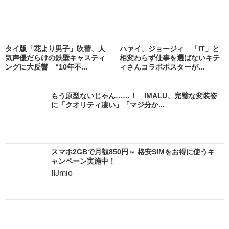
タイ版「花より男子」吹替、人
ハァイ、ジョージィ 「IT」と
気声優だらけの鉄壁キャスティ
相変わらず仕事を選ばないキテ
ングに大反響 “10年不...
ィさんコラボポスターが...
もう原型ないじゃん……！ IMALU、完璧な変装姿
に「クオリティ凄い」「マジ分か...
スマホ2GBで月額850円～ 格安SIMをお得に使うキ
ャンペーン実施中！
IIJmio