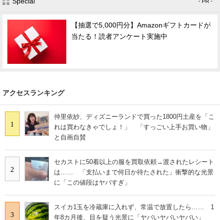
Special
- PR -
【抽選で5,000円分】Amazonギフトカードが
当たる！読者アンケート実施中
アクセスランキング
仲里依紗、ディズニーランドで買った1800円土産を「こ
1
れは買わなきゃでしょ！」 「すっごい上手お買い物」
と自画自賛
セカストに50着以上の服を買取依頼→渡されたレシート
2
は…… 「支払いまで何日か待たされた」衝撃的な光景
に「この値段はヤバすぎ」
スイカ1玉を冷蔵庫に入れず、常温で放置したら…… 1
3
年8カ月後、目を疑う光景に「ヤバいヤバいヤバい」