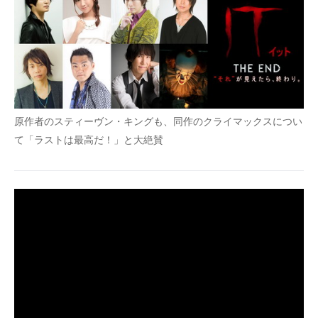
企業向けIT製品の総合サイト
IT製品の技術・比較・事例
製造業のIT導入・活用を支援
モノづくり技術者専門サイト
原作者のスティーヴン・キングも、同作のクライマックスについ
エレクトロニクス専門サイト
て「ラストは最高だ！」と大絶賛
電子設計の基本と応用
エネルギーの専門メディア
建設×テクノロジーの最前線
ちょっと気になるネットの話題