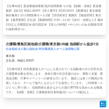
【仕事内容】柔道整復師業務 院内清掃業務 その他 【経験・資格】柔道整
復師 【給与】時給1,800円 【求人番号】663018033 【勤務地】東京都葛
飾区亀有1-15-23間医療モール1階 【市区町村】葛飾区 【都道府県】東京
都 【雇用形態】正社員 【勤務時間】8:50～12:40 【休日・休暇など】週休
2日以上;日曜固定休;祝日固定休 【求人の特徴】<やりがいのある職場/充実
の福利厚生>か...
介護職/豊島区南池袋/介護職/東京都/JR線 池袋駅から徒歩7分
社会福祉法人敬心福祉会 特別養護老人ホーム池袋敬心苑
東京都
正社員：時給1,500円
【仕事内容】特別養護老人ホームに入居されている高齢者の方の日常生活
介護業務全般を担当します。 身体介護や生活支援のほか、看取り支援、委
員会活動、行事やイベントへの参加も行います。 施設には多くの職員が在
籍しており、チームで協力しながらケアを提供しています。 ご利用者一人
ひとりに寄り添い、信頼関係を築きながら介護の専門性を高められる職場
です。 【経験・資格】介護職員初任者研修(旧ヘルパー2級)以上 ...