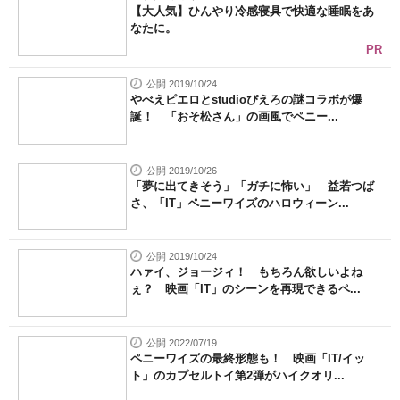
【大人気】ひんやり冷感寝具で快適な睡眠をあ
なたに。
PR
公開 2019/10/24
やべえピエロとstudioぴえろの謎コラボが爆
誕！ 「おそ松さん」の画風でペニー...
公開 2019/10/26
「夢に出てきそう」「ガチに怖い」 益若つば
さ、「IT」ペニーワイズのハロウィーン...
公開 2019/10/24
ハァイ、ジョージィ！ もちろん欲しいよね
ぇ？ 映画「IT」のシーンを再現できるペ...
公開 2022/07/19
ペニーワイズの最終形態も！ 映画「IT/イッ
ト」のカプセルトイ第2弾がハイクオリ...