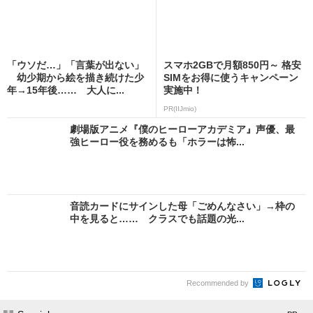
「ウソだ…」「言葉が出ない」
スマホ2GBで月額850円～ 格安
幼少期から絵を描き続けた少
SIMをお得に使うキャンペーン
年→15年後…… 大人に...
実施中！
PR(IIJmio)
劇場版アニメ『僕のヒーローアカデミア』声優、最
強ヒーロー役を務めるも「ホラーは怖...
音読カードにサインした母「ごめんなさい」→枠の
中を見ると…… クラスでも話題の光...
Recommended by