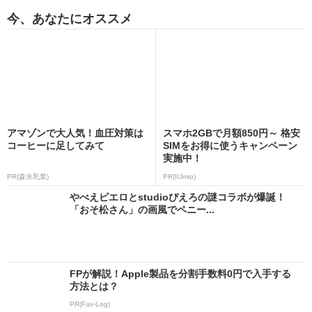
今、あなたにオススメ
アマゾンで大人気！血圧対策は
スマホ2GBで月額850円～ 格安
コーヒーに足してみて
SIMをお得に使うキャンペーン
実施中！
PR(森永乳業)
PR(IIJmio)
やべえピエロとstudioぴえろの謎コラボが爆誕！
「おそ松さん」の画風でペニー...
FPが解説！Apple製品を分割手数料0円で入手する
方法とは？
PR(Fav-Log)