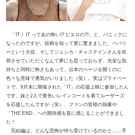
「IT！ IT ってあの怖い!? ピエロの?!」と、パニックに
なったのですが、役柄を知って更に驚きました。ベバリ
ーという大役、そしてジェシカ・チャステインさんを吹
替させていただくなんて夢にも思っておらず、光栄な気
持ちと同時に怖さもあって、台本のページを開くのに
色々な意味で勇気がいりました（笑）。実はプライベー
トで、9月末に開催された「IT」の応援上映に参加したん
です。妹と2人で黄色いレインコートを着てルーザーズ
を応援したんですが（笑）、ファンの皆様の熱量や
「THE END」への期待感を直に感じることができまし
た！
完結編は、どんな恐怖が待ち受けているのかと……手