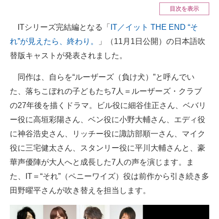
目次を表示
ITの今と未来を見通す
ITシリーズ完結編となる「
IT／イット THE END “そ
れ”が見えたら、終わり。
」（11月1日公開）の日本語吹
スマホと通信の最新トレンド
替版キャストが発表されました。
進化するPCとデバイスの未来
同作は、自らを“ルーザーズ（負け犬）”と呼んでい
好きが集まる 比べて選べる
た、落ちこぼれの子どもたち7人＝ルーザーズ・クラブ
ビジネスと働き方のヒント
の27年後を描くドラマ。ビル役に細谷佳正さん、ベバリ
ー役に高垣彩陽さん、ベン役に小野大輔さん、エディ役
AI活用のいまが分かる
に神谷浩史さん、リッチー役に諏訪部順一さん、マイク
企業ITのトレンドを詳説
役に三宅健太さん、スタンリー役に平川大輔さんと、豪
華声優陣が大人へと成長した7人の声を演じます。ま
経営リーダーのコミュニティ
た、IT＝“それ”（ペニーワイズ）役は前作から引き続き多
マーケ×ITの今がよく分かる
田野曜平さんが吹き替えを担当します。
ITエンジニア向け専門サイト