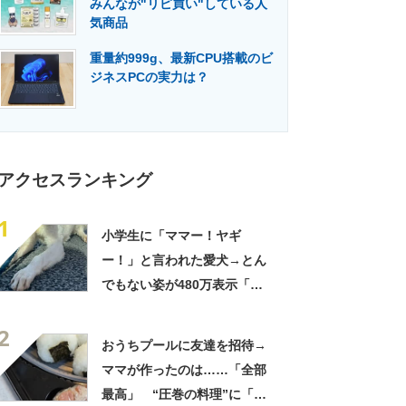
みんなが"リピ買い"している人
門メディア
建設×テクノロジーの最前線
気商品
重量約999g、最新CPU搭載のビ
ジネスPCの実力は？
アクセスランキング
1
小学生に「ママー！ヤギ
ー！」と言われた愛犬→とん
でもない姿が480万表示「ど
う見ても犬ですけど？って顔
2
してる」「ストレス消え去っ
おうちプールに友達を招待→
た」
ママが作ったのは……「全部
最高」 “圧巻の料理”に「う