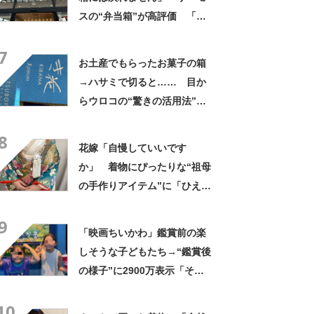
スの“弁当箱”が高評価 「想
像以上に洗いやすい」「ご飯
7
もへばりつかない」
お土産でもらったお菓子の箱
→ハサミで切ると…… 目か
らウロコの“驚きの活用法”に
「知らなかった…」「発想力
8
が羨ましい」
花嫁「自慢していいです
か」 着物にぴったりな“祖母
の手作りアイテム”に「ひえ
ー！」「センスが素晴らし
9
い」「モデルさんかと」
「映画ちいかわ」鑑賞前の楽
しそうな子どもたち→“鑑賞後
の様子”に2900万表示「そう
なるわなw」「分かるよ」
10
「いったい何が」