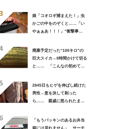
っひょ～！」「勝手におっじ
3
ゃまっしまーーす！」
娘「コオロギ捕まえた！」虫
かごの中をのぞくと……「い
やぁぁあ！！！」“衝撃事
実”が160万再生「知らぬが
4
仏」
廃棄予定だった“100キロ”の
巨大スイカ→8時間かけて切る
と…… 「こんなの初めて見
た」まさかの中身が450万再
5
生「すごすぎやろw」
2845日もヒゲを伸ばし続けた
男性→意を決して剃った
ら…… 親戚に怒られたまさ
かの理由に「えぇwwwそんな
6
ぁ」「どんまいです」
「もうパッキンのあるお弁当
箱には戻れません」 サーモ