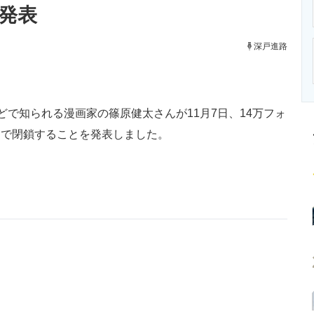
を発表
ニクス専門サイト
電子設計の基本と応用
エネルギーの専
深戸進路
などで知られる漫画家の篠原健太さんが11月7日、14万フォ
限りで閉鎖することを発表しました。