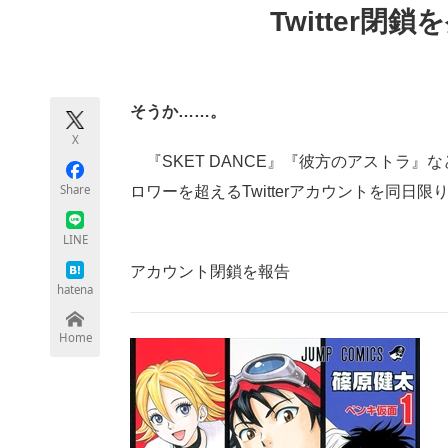
Twitter閉鎖
モノづくり技術者専門サイト
エレクトロ
そうか……。
ちょっと気になるネットの話題
X
『SKET DANCE』『彼方のアストラ』
Share
ロワーを超えるTwitterアカウントを同日
LINE
アカウント閉鎖を報告
hatena
Home