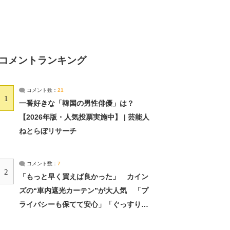
コメントランキング
コメント数：
21
1
一番好きな「韓国の男性俳優」は？
【2026年版・人気投票実施中】 | 芸能人
ねとらぼリサーチ
コメント数：
7
2
「もっと早く買えば良かった」 カイン
ズの“車内遮光カーテン”が大人気 「プ
ライバシーも保てて安心」「ぐっすり眠
れました」（2/2） | ライフ ねとらぼリ