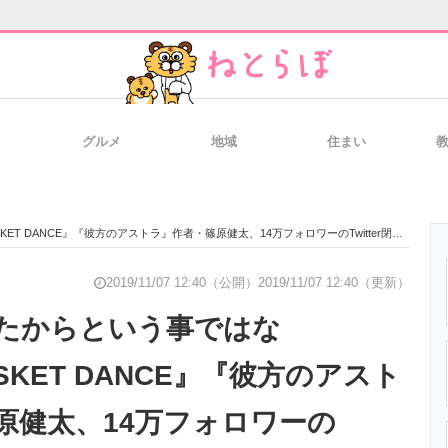
グルメ
地域
住まい
と未来を見通す
スマホと通信の最新トレンド
進化するPCとデ
DANCE』『彼方のアストラ』作者・篠原健太、14万フォロワーのTwitter閉鎖を発表
のいまが分かる
企業ITのトレンドを詳説
経営リーダーの
2019/11/07 12:40（公開）
2019/11/07 12:40（更新）
たからという事ではな
KET DANCE』『彼方のアスト
T製品の総合サイト
IT製品の技術・比較・事例
製造業のIT導入
原健太、14万フォロワーの