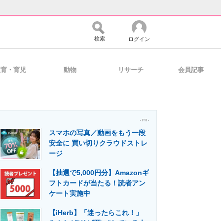
検索
ログイン
教育・育児
動物
リサーチ
会員記事
バイスの未来
好きが集まる 比べて選べる
- PR -
スマホの写真／動画をもう一段
コミュニティ
マーケ×ITの今がよく分かる
安全に 買い切りクラウドストレ
ージ
【抽選で5,000円分】Amazonギ
・活用を支援
フトカードが当たる！読者アン
ケート実施中
【iHerb】「迷ったらこれ！」