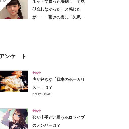
ネットで買った着物→「全然
似合わなかった」と感じた
が…… 驚きの姿に「矢沢あ
い作品から飛び出してきたの
かと」「どんどん着てほし
い」
アンケート
実施中
声が好きな「日本のボーカリ
スト」は？
回答数：49480
実施中
歌が上手だと思うホロライブ
のメンバーは？