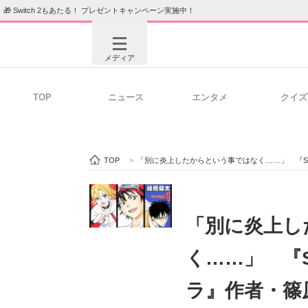
🎁 Switch 2もあたる！ プレゼントキャンペーン実施中！
メディア
TOP
ニュース
エンタメ
クイズ
注目記事を集めた総合ページ
ITの今
TOP
>
「別に炎上したからという事ではなく……」 『SKET 
ビジネスと働き方のヒント
AI活用
「別に炎上し
く……」 『S
ITエンジニア向け専門サイト
企業向けI
ラ』作者・篠