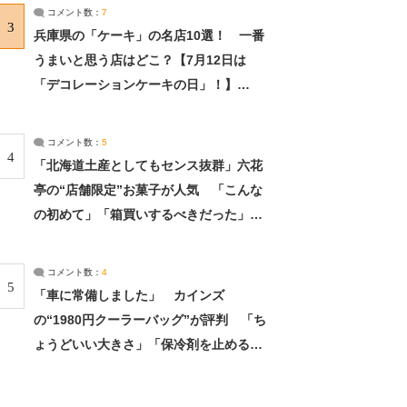
サーチ：2ページ目
コメント数：
7
3
兵庫県の「ケーキ」の名店10選！ 一番
うまいと思う店はどこ？【7月12日は
「デコレーションケーキの日」！】
（2/4） | 兵庫県 ねとらぼリサーチ：2ペ
ージ目
コメント数：
5
4
「北海道土産としてもセンス抜群」六花
亭の“店舗限定”お菓子が人気 「こんな
の初めて」「箱買いするべきだった」
（1/2） | 北海道 ねとらぼリサーチ
コメント数：
4
5
「車に常備しました」 カインズ
の“1980円クーラーバッグ”が評判 「ち
ょうどいい大きさ」「保冷剤を止めるベ
ルトが良い」（1/5） | ライフ ねとらぼ
リサーチ