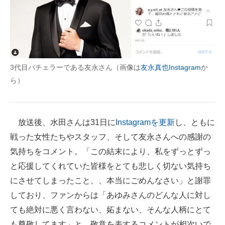
3代目バチェラーである友永さん（画像は
友永真也Instagram
か
ら）
放送後、水田さんは31日に
Instagramを更新
し、ともに
戦った女性たちやスタッフ、そして友永さんへの感謝の
気持ちをコメント。「この結末により、私をずっとずっ
と応援してくれていた皆様をとても悲しく切ない気持ち
にさせてしまったこと、、本当にごめんなさい」と謝罪
しており、ファンからは「あゆみさんのどんな人に対し
ても絶対に悪く言わない、妬まない、そんな人柄にとて
も尊敬してます」と、敬意を表するコメントが相次いで