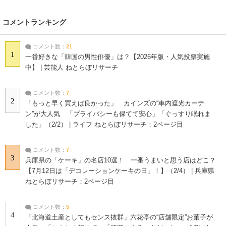
コメントランキング
コメント数：
21
1
一番好きな「韓国の男性俳優」は？【2026年版・人気投票実施
中】 | 芸能人 ねとらぼリサーチ
コメント数：
7
2
「もっと早く買えば良かった」 カインズの“車内遮光カーテ
ン”が大人気 「プライバシーも保てて安心」「ぐっすり眠れま
した」（2/2） | ライフ ねとらぼリサーチ：2ページ目
コメント数：
7
3
兵庫県の「ケーキ」の名店10選！ 一番うまいと思う店はどこ？
【7月12日は「デコレーションケーキの日」！】（2/4） | 兵庫県
ねとらぼリサーチ：2ページ目
コメント数：
5
4
「北海道土産としてもセンス抜群」六花亭の“店舗限定”お菓子が