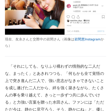
現在、友永さんと交際中の岩間さん（画像は
岩間恵Instagram
か
ら）
「それにしても、なりふり構わずの情熱的な二人だ
な、まったく」とあきれつつも、「何もかも全て覚悟の
上で突き進んだ二人で、強い意志がなきゃできないこと
を成し遂げた二人だから、絆を強く築きながら、たくさ
んの事を乗り越えて、きっと一歩ずつ共に歩んでいけ
る」と力強い言葉を贈った水田さん。ファンには「ただ
ただ今は、静かに見守ろう。そう、静かにね」と、優し