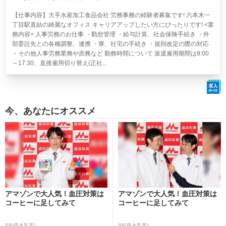
【仕事内容】大手水産加工食品会社 労務事務の経験者募集です! 六本木一
丁目駅直結の綺麗なオフィス キャリアアップしたい方にぴったりです! <業
務内容> 人事労務のお仕事 ・勤怠管理 ・給与計算、社会保険手続き ・外
部委託先との各種調整、連携 ・寮、社宅の手続き ・規則改定の際の対応
・その他人事労務業務や庶務など 勤務時間について 派遣雇用期間は9:00
～17:30、直接雇用切り替え(正社...
今、あなたにオススメ
アマゾンで大人気！血圧対策は
アマゾンで大人気！血圧対策は
コーヒーに足してみて
コーヒーに足してみて
PR(森永乳業)
PR(森永乳業)