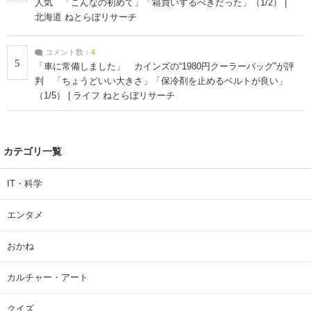
人気 「こんなの初めて」「箱買いするべきだった」（1/2） |
北海道 ねとらぼリサーチ
コメント数：
4
5
「車に常備しました」 カインズの“1980円クーラーバッグ”が評
判 「ちょうどいい大きさ」「保冷剤を止めるベルトが良い」
（1/5） | ライフ ねとらぼリサーチ
カテゴリ一覧
IT・科学
エンタメ
おかね
カルチャー・アート
クイズ