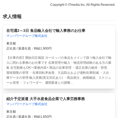
Copyright © ITmedia Inc. All Rights Reserved.
求人情報
在宅週2～3日 食品輸入会社で輸入事務のお仕事
マンパワーグループ株式会社
東京都
正社員 / 派遣社員：時給1,900円
【仕事内容】開始日応相談 ヨーロッパの食品をメインで扱う輸入会社で輸
入に関わる事務のお仕事です 在庫管理や輸入・物流管理経験のある方の募
集 在宅勤務もOK! <業務内容> 商品の在庫管理 ・適正在庫の維持・管理、
賞味期限の管理 ・在庫回転率改善、欠品防止および過剰在庫削減 ・入出
庫データの管理 輸入実務(英文対応あり) ・商品発注、納期確認、スケジュ
ール管理 ・フォワーダー、通関業者との調整...
紹介予定派遣 大手水産食品企業で人事労務事務
マンパワーグループ株式会社
東京都
正社員 / 派遣社員：時給1,850円