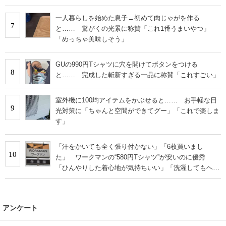
一人暮らしを始めた息子→初めて肉じゃがを作る
7
と…… 驚がくの光景に称賛「これ1番うまいやつ」
「めっちゃ美味しそう」
GUの990円Tシャツに穴を開けてボタンをつける
8
と…… 完成した斬新すぎる一品に称賛「これすごい」
室外機に100均アイテムをかぶせると…… お手軽な日
9
光対策に「ちゃんと空間ができてグー」「これで楽しま
す」
「汗をかいても全く張り付かない」「6枚買いまし
10
た」 ワークマンの“580円Tシャツ”が安いのに優秀
「ひんやりした着心地が気持ちいい」「洗濯してもヘタ
らない」
アンケート