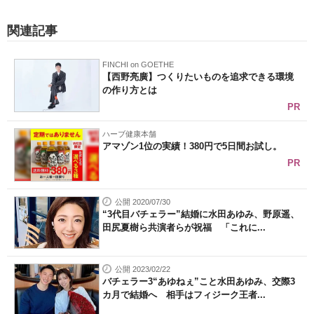
関連記事
FINCHI on GOETHE
【西野亮廣】つくりたいものを追求できる環境
の作り方とは
PR
ハーブ健康本舗
アマゾン1位の実績！380円で5日間お試し。
PR
公開 2020/07/30
“3代目バチェラー”結婚に水田あゆみ、野原遥、
田尻夏樹ら共演者らが祝福 「これに...
公開 2023/02/22
バチェラー3“あゆねぇ”こと水田あゆみ、交際3
カ月で結婚へ 相手はフィジーク王者...