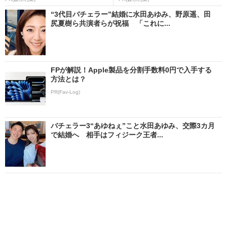
“3代目バチェラー”結婚に水田あゆみ、野原遥、田
尻夏樹ら共演者らが祝福 「これに...
FPが解説！Apple製品を分割手数料0円で入手する
方法とは？
PR(Fav-Log)
バチェラー3“あゆねぇ”こと水田あゆみ、交際3カ月
で結婚へ 相手はフィジーク王者...