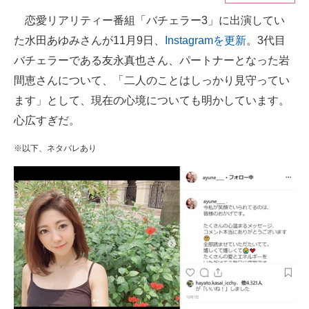
恋愛リアリティー番組「バチェラー3」に出演してい
ITの今と未来を見通す
た水田あゆみさんが11月9日、
Instagramを更新
。3代目
スマホと通信の最新トレンド
バチェラーである友永真也さん、パートナーとなった岩
間恵さんについて、「二人のことはしっかり見守ってい
進化するPCとデバイスの未来
ます」として、現在の心境についても明かしています。
好きが集まる 比べて選べる
心広すぎだ。
ビジネスと働き方のヒント
※以下、ネタバレあり
AI活用のいまが分かる
企業ITのトレンドを詳説
経営リーダーのコミュニティ
マーケ×ITの今がよく分かる
ITエンジニア向け専門サイト