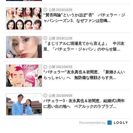
公開 2019/10/28
“賛否両論”というかほぼ“否” バチェラー・ジ
ャパンシーズン3、なぜファンは悲鳴...
公開 2019/11/28
「まじリアルに現場見てから言えよ」 中川友
里、「バチェラー・ジャパン」のやらせ疑...
公開 2021/04/19
“バチェラー”友永真也＆岩間恵、「新婚さんい
らっしゃい」へ 無防備な寝顔さらす夫...
公開 2023/04/09
バチェラー3・友永真也＆岩間恵、結婚式1周年
に思い出の地へ ペアルックのラブラブ...
Recommended by