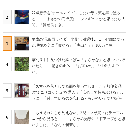
22歳息子を“オールマイト”にしたい母→顔を黒で塗る
2
と…… まさかの完成度に「フィギュアかと思ったら人
間」「質感良すぎ」
平成の“元仮面ライダー俳優”→引退後…… 47歳になっ
3
た現在の姿に「嘘だろ」「声出た」と108万再生
草刈り中に見つけた葉っぱ→「まさかな」と思いつつ抜
4
いたら…… 驚きの正体に「お宝やね」「生命力すご
い」
「スマホを落として画面を割ってしまった」無印良品
5
の“ミニサコッシュ”を購入→「安心して持ち歩ける」よ
うに 「付けているのを忘れるくらい軽い」など好評
「もうそれにしか見えない」2児ママが買ったテーブル
6
→上から見ると…… まさかの光景に「ドアップかと思
いました」「なんて斬新な」