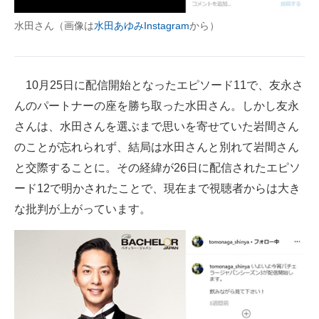
企業向けIT製品の総合サイト
水田さん（画像は
水田あゆみInstagram
から）
IT製品の技術・比較・事例
製造業のIT導入・活用を支援
10月25日に配信開始となったエピソード11で、友永さ
んのパートナーの座を勝ち取った水田さん。しかし友永
モノづくり技術者専門サイト
さんは、水田さんを選ぶまで思いを寄せていた岩間さん
エレクトロニクス専門サイト
のことが忘れられず、結局は水田さんと別れて岩間さん
と交際することに。その経緯が26日に配信されたエピソ
電子設計の基本と応用
ード12で明かされたことで、現在まで視聴者からは大き
エネルギーの専門メディア
な批判が上がっています。
建設×テクノロジーの最前線
ちょっと気になるネットの話題