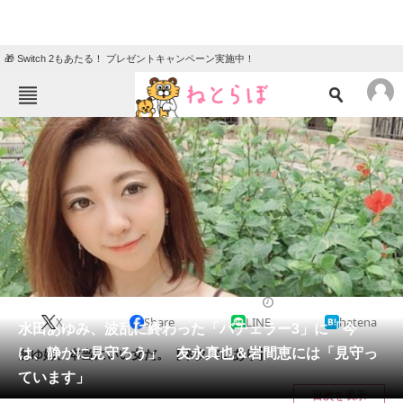
🎁 Switch 2もあたる！ プレゼントキャンペーン実施中！
ねとらぼメニュー
TOP
ニュース
エンタメ
クイズ
グルメ
地域
住まい
教育・育児
動物
リサーチ
2019/11/10 19:19（公開）
X
Share
LINE
hatena
会員記事
水田あゆみ、波乱に終わった「バチェラー3」に「今
は、静かに見守ろう」 友永真也＆岩間恵には「見守っ
あゆ姉、本当にいい女だ。【ネタバレあり】
メディア
ています」
目次を表示
注目記事を集めた総合ページ