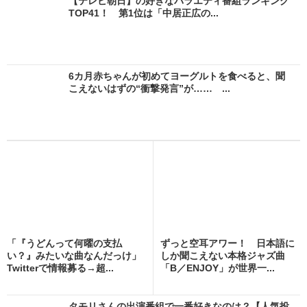
【テレビ朝日】の好きなバラエティ番組ランキング
TOP41！ 第1位は「中居正広の...
6カ月赤ちゃんが初めてヨーグルトを食べると、聞
こえないはずの“衝撃発言”が…… ...
「『うどんって何曜の支払
ずっと空耳アワー！ 日本語に
い？』みたいな曲なんだっけ」
しか聞こえない本格ジャズ曲
Twitterで情報募る→超...
「B／ENJOY」が世界一...
タモリさんの出演番組で一番好きなのは？【人気投