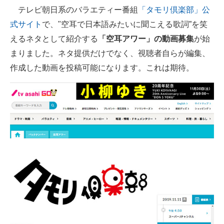
テレビ朝日系のバラエティー番組
「タモリ倶楽部」公
ITの今と未来を見通す
式サイト
で、"空耳で日本語みたいに聞こえる歌詞”を笑
えるネタとして紹介する
「空耳アワー」の動画募集
が始
スマホと通信の最新トレンド
まりました。ネタ提供だけでなく、視聴者自らが編集、
進化するPCとデバイスの未来
作成した動画を投稿可能になります。これは期待。
好きが集まる 比べて選べる
ビジネスと働き方のヒント
AI活用のいまが分かる
企業ITのトレンドを詳説
経営リーダーのコミュニティ
マーケ×ITの今がよく分かる
ITエンジニア向け専門サイト