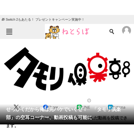
🎁 Switch 2もあたる！ プレゼントキャンペーン実施中！
ねとらぼメニュー
TOP
ニュース
エンタメ
クイズ
グルメ
地域
住まい
教育・育児
動物
リサーチ
2019/11/11 19:04（公開）
X
Share
LINE
hatena
会員記事
せっかくだから俺は完パケでいくぜ！ 「タモリ倶楽
部」の空耳コーナー、動画投稿も可能に
テロップや音楽のタイミングを自分で作り込んだ動画を投稿でき
メディア
ます。
注目記事を集めた総合ページ