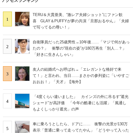
アクセスランキング
TERU＆大貫亜美、“激レア夫婦ショット”にファン歓
1
喜 GLAY＆PUFFYが夢の共演「旦那おるやん」「夫婦
で写ってるの尊い！」
自衛隊員だった25歳男性→10年後……「マジで何があっ
2
たの？」 衝撃の“現在の姿”が180万再生「別人…？」
「好きに生きんしゃい」
友人の結婚式へお呼ばれ→「エレガントな格好で来
3
て！」と言われ、当日……まさかの参列姿に「いやすご
おおお！」「天才」【海外】
「4度くらい違いました」 カインズの外に吊るす“遮光
4
シェード”が高評価 「今年の酷暑にも活躍」「風通し
もよくしっかり遮光」の声
車に乗ろうとしたら、ドアに…… 衝撃の光景が130万
5
表示「普通に乗って走ってたやん」「どうやって入った