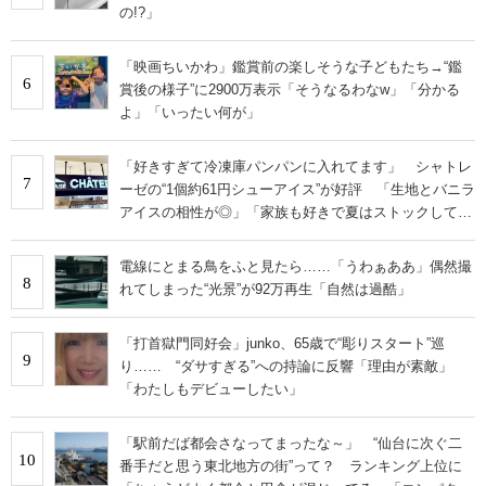
の!?」
「映画ちいかわ」鑑賞前の楽しそうな子どもたち→“鑑
6
賞後の様子”に2900万表示「そうなるわなw」「分かる
よ」「いったい何が」
「好きすぎて冷凍庫パンパンに入れてます」 シャトレ
7
ーゼの“1個約61円シューアイス”が好評 「生地とバニラ
アイスの相性が◎」「家族も好きで夏はストックして
る」
電線にとまる鳥をふと見たら……「うわぁああ」偶然撮
8
れてしまった“光景”が92万再生「自然は過酷」
「打首獄門同好会」junko、65歳で“彫りスタート”巡
9
り…… “ダサすぎる”への持論に反響「理由が素敵」
「わたしもデビューしたい」
「駅前だば都会さなってまったな～」 “仙台に次ぐ二
10
番手だと思う東北地方の街”って？ ランキング上位に