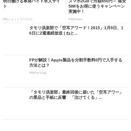
明日働ける単発バイト求人サイ
スマホ2GBで月額850円～ 格安
ト
SIMをお得に使うキャンペーン
実施中！
PR(ショットワークス)
PR(IIJmio)
タモリ倶楽部で「空耳アワード！2015」1月9日、1
6日に2週連続放送 | ねと...
FPが解説！Apple製品を分割手数料0円で入手する
方法とは？
PR(Fav-Log)
「タモリ倶楽部」最終回後に届いた「空耳アワー」
の景品と手紙に反響 「泣けてくる」...