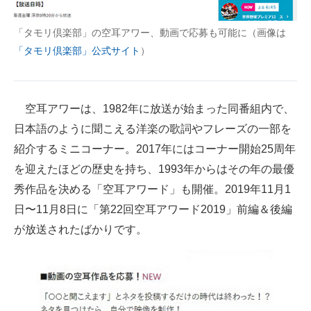
企業向けIT製品の総合サイト
「タモリ倶楽部」の空耳アワー、動画で応募も可能に（画像は
IT製品の技術・比較・事例
「タモリ倶楽部」公式サイト
）
製造業のIT導入・活用を支援
モノづくり技術者専門サイト
空耳アワーは、1982年に放送が始まった同番組内で、
日本語のように聞こえる洋楽の歌詞やフレーズの一部を
エレクトロニクス専門サイト
紹介するミニコーナー。2017年にはコーナー開始25周年
電子設計の基本と応用
を迎えたほどの歴史を持ち、1993年からはその年の最優
秀作品を決める「空耳アワード」も開催。2019年11月1
エネルギーの専門メディア
日〜11月8日に「第22回空耳アワード2019」前編＆後編
建設×テクノロジーの最前線
が放送されたばかりです。
ちょっと気になるネットの話題