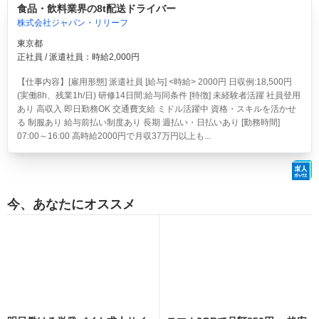
食品・飲料業界の8t配送ドライバー
株式会社ジャパン・リリーフ
東京都
正社員 / 派遣社員：時給2,000円
【仕事内容】[雇用形態] 派遣社員 [給与] <時給> 2000円 日収例:18,500円
(実働8h、残業1h/日) 研修14日間:給与同条件 [特徴] 未経験者活躍 社員登用
あり 高収入 即日勤務OK 交通費支給 ミドル活躍中 資格・スキルを活かせ
る 制服あり 給与前払い制度あり 長期 週払い・日払いあり [勤務時間]
07:00～16:00 高時給2000円で月収37万円以上も...
今、あなたにオススメ