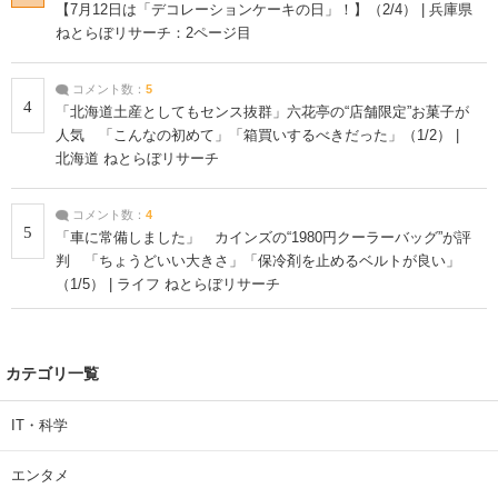
【7月12日は「デコレーションケーキの日」！】（2/4） | 兵庫県
ねとらぼリサーチ：2ページ目
コメント数：
5
4
「北海道土産としてもセンス抜群」六花亭の“店舗限定”お菓子が
人気 「こんなの初めて」「箱買いするべきだった」（1/2） |
北海道 ねとらぼリサーチ
コメント数：
4
5
「車に常備しました」 カインズの“1980円クーラーバッグ”が評
判 「ちょうどいい大きさ」「保冷剤を止めるベルトが良い」
（1/5） | ライフ ねとらぼリサーチ
カテゴリ一覧
IT・科学
エンタメ