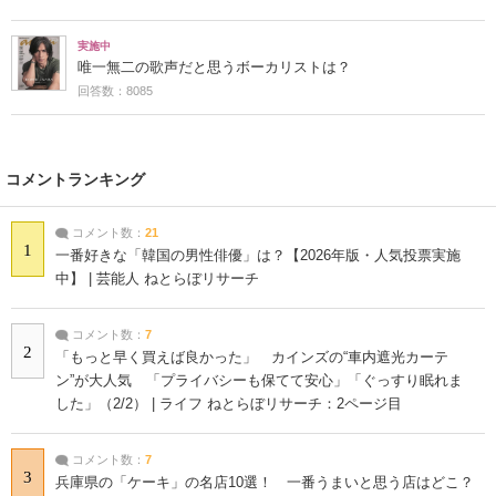
実施中
唯一無二の歌声だと思うボーカリストは？
回答数：8085
コメントランキング
コメント数：
21
1
一番好きな「韓国の男性俳優」は？【2026年版・人気投票実施
中】 | 芸能人 ねとらぼリサーチ
コメント数：
7
2
「もっと早く買えば良かった」 カインズの“車内遮光カーテ
ン”が大人気 「プライバシーも保てて安心」「ぐっすり眠れま
した」（2/2） | ライフ ねとらぼリサーチ：2ページ目
コメント数：
7
3
兵庫県の「ケーキ」の名店10選！ 一番うまいと思う店はどこ？