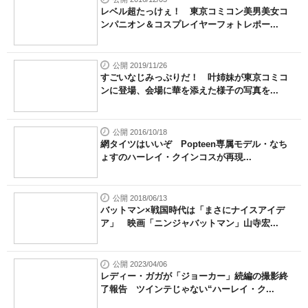
レベル超たっけぇ！ 東京コミコン美男美女コ
ンパニオン＆コスプレイヤーフォトレポー...
公開 2019/11/26
すごいなじみっぷりだ！ 叶姉妹が東京コミコ
ンに登場、会場に華を添えた様子の写真を...
公開 2016/10/18
網タイツはいいぞ Popteen専属モデル・なち
ょすのハーレイ・クインコスが再現...
公開 2018/06/13
バットマン×戦国時代は「まさにナイスアイデ
ア」 映画「ニンジャバットマン」山寺宏...
公開 2023/04/06
レディー・ガガが「ジョーカー」続編の撮影終
了報告 ツインテじゃない“ハーレイ・ク...