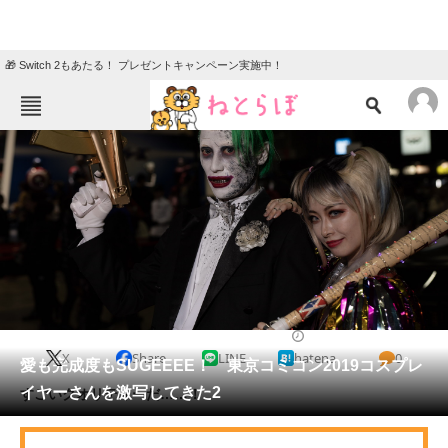
🎁 Switch 2もあたる！ プレゼントキャンペーン実施中！
ねとらぼメニュー
TOP
ニュース
エンタメ
クイズ
グルメ
地域
住まい
教育・育児
動物
リサーチ
2019/11/26 20:30（公開）
X
Share
LINE
hatena
0
会員記事
愛も完成度もSUGEEEE！ 東京コミコン2019コスプレ
イヤーさんを激写してきた2
すごいクオリティーだ……！
メディア
注目記事を集めた総合ページ