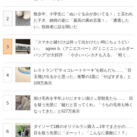
散歩中、小学生に「ぬいぐるみが歩いてる！」と言われ
2
た子犬 納得の姿に「最高の褒め言葉！」「遭遇した
い」投稿者に話を聞いた
「スマホと鍵だけは持って出かけたい時にちょうどい
3
い」 agnes b.（アニエスべー）の“ミニミニショルダー
バッグ”が大好評 「小さいハンカチも入る」「軽くて
旅行でも活躍します
レストランで“チョコレートケーキ”を頼んだら……「目
4
玉飛び出るかと思った」衝撃の1皿に「やばすぎる」と
109万表示
掛け毛布を半年ぶりにオキシ漬け→翌朝見たら…… 目
5
を疑う光景に「嘘だと言ってくれ」「うちの毛布も怖く
なってきた」と627万表示
ダイソーで1株のオリヅルラン購入→1年でまさかの……
6
目を疑う光景に「エーッ！」「こんなに素敵に！？」