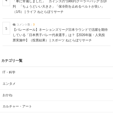
「車に常備しました」 カインズの“1980円クーラーバッグ”が評
判 「ちょうどいい大きさ」「保冷剤を止めるベルトが良い」
（1/5） | ライフ ねとらぼリサーチ
コメント数：
3
5
【バレーボール】ネーションズリーグ日本ラウンドで活躍を期待
している「日本男子バレー代表選手」は？【2026年版・人気投
票実施中】（投票結果） | スポーツ ねとらぼリサーチ
カテゴリ一覧
IT・科学
エンタメ
おかね
カルチャー・アート