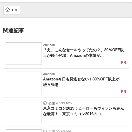
企業向けIT製品の総合サイト
TOP
IT製品の技術・比較・事例
関連記事
製造業のIT導入・活用を支援
モノづくり技術者専門サイト
Amazon
「え、こんなセールやってたの？」80％OFF以
上が続々登場！Amazonの本気が...
エレクトロニクス専門サイト
PR
電子設計の基本と応用
Amazon
Amazon今日も見逃せない！80%OFF以上が
エネルギーの専門メディア
続々登場
PR
建設×テクノロジーの最前線
公開 2019/11/25
東京コミコン2019：ヒーローもヴィランもみん
ちょっと気になるネットの話題
な最高！ 東京コミコン2019のコ...
公開 2016/12/03