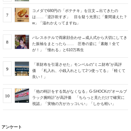
コメダで680円の「ポテチキ」を注文→出てきたの
7
は……「逆詐欺すぎ」 目を疑う光景に「量間違えた？
w」「溢れかえってますね」
パレスホテルで両家顔合わせ→成人式から大切にしてき
8
た振袖をまとったら…… 圧巻の姿に「素敵！全て
が！」「憧れる」と610万再生
「革財布を引退させた」モンベルの“ミニ財布”が高評
9
価 「札入れ、小銭入れとして2つ使ってる」「軽くて
良い！」
「他の時計をする気がなくなる」G-SHOCKの“オールブ
10
ラック腕時計”が高評価 「ちらっと見ただけで確実に
視認」「実物の方がカッコいい」「しかも軽い」
アンケート