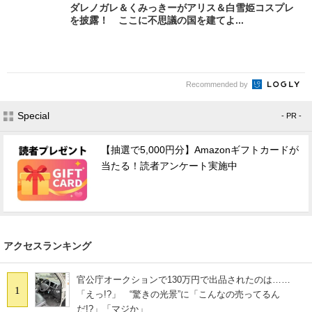
ダレノガレ＆くみっきーがアリス＆白雪姫コスプレ
を披露！ ここに不思議の国を建てよ...
Recommended by
Special
- PR -
【抽選で5,000円分】Amazonギフトカードが
当たる！読者アンケート実施中
アクセスランキング
官公庁オークションで130万円で出品されたのは……
1
「えっ!?」 “驚きの光景”に「こんなの売ってるん
だ!?」「マジか」