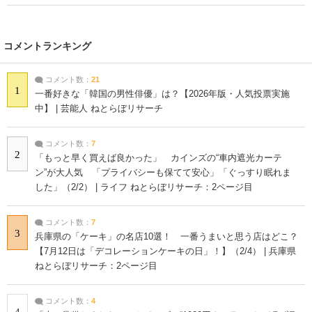
コメントランキング
コメント数：
21
1
一番好きな「韓国の男性俳優」は？【2026年版・人気投票実施
中】 | 芸能人 ねとらぼリサーチ
コメント数：
7
2
「もっと早く買えば良かった」 カインズの“車内遮光カーテ
ン”が大人気 「プライバシーも保てて安心」「ぐっすり眠れま
した」（2/2） | ライフ ねとらぼリサーチ：2ページ目
コメント数：
7
3
兵庫県の「ケーキ」の名店10選！ 一番うまいと思う店はどこ？
【7月12日は「デコレーションケーキの日」！】（2/4） | 兵庫県
ねとらぼリサーチ：2ページ目
コメント数：
4
4