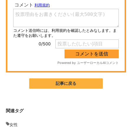
ITの今と未来を見通す
スマホと通信の最新トレンド
進化するPCとデバイスの未来
好きが集まる 比べて選べる
ビジネスと働き方のヒント
AI活用のいまが分かる
記事に戻る
企業ITのトレンドを詳説
経営リーダーのコミュニティ
関連タグ
マーケ×ITの今がよく分かる
女性
ITエンジニア向け専門サイト