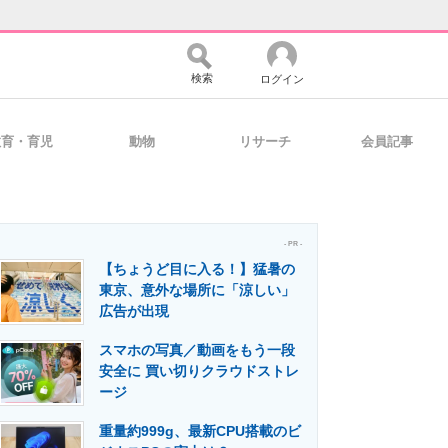
検索
ログイン
教育・育児
動物
リサーチ
会員記事
バイスの未来
好きが集まる 比べて選べる
- PR -
【ちょうど目に入る！】猛暑の
コミュニティ
マーケ×ITの今がよく分かる
東京、意外な場所に「涼しい」
広告が出現
スマホの写真／動画をもう一段
・活用を支援
安全に 買い切りクラウドストレ
ージ
重量約999g、最新CPU搭載のビ