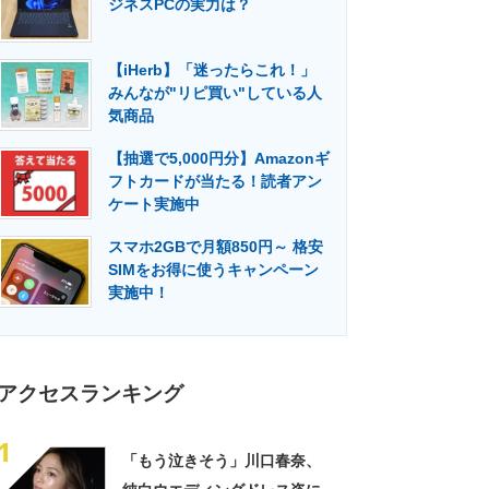
ジネスPCの実力は？
門メディア
建設×テクノロジーの最前線
【iHerb】「迷ったらこれ！」
みんなが"リピ買い"している人
気商品
【抽選で5,000円分】Amazonギ
フトカードが当たる！読者アン
ケート実施中
スマホ2GBで月額850円～ 格安
SIMをお得に使うキャンペーン
実施中！
アクセスランキング
1
「もう泣きそう」川口春奈、