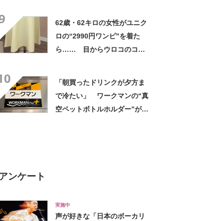
高すぎません？」「本物かと
9
思いました！」
62歳・62キロの女性がユニク
ロの“2990円ワンピ”を着た
ら…… 目からウロコのコー
デに「全色ほしいくらい」
10
「参考になりました」
「朝買ったドリンクが夕方ま
で冷たい」 ワークマンの“真
空ペットボトルホルダー”が大
好評 「車の中でも冷え冷
え」「もっと早く買えばよか
った」
アンケート
実施中
声が好きな「日本のボーカリ