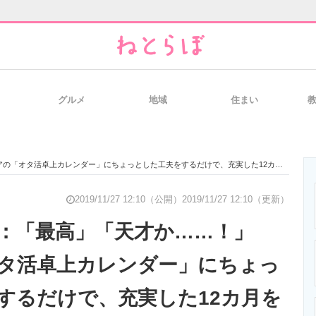
グルメ
地域
住まい
と未来を見通す
スマホと通信の最新トレンド
進化するPCとデ
卓上カレンダー」にちょっとした工夫をするだけで、充実した12カ月を過ごす“推し”が出現する
のいまが分かる
企業ITのトレンドを詳説
経営リーダーの
2019/11/27 12:10（公開）
2019/11/27 12:10（更新）
ズ：「最高」「天才か……！」
タ活卓上カレンダー」にちょっ
T製品の総合サイト
IT製品の技術・比較・事例
製造業のIT導入
するだけで、充実した12カ月を