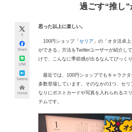
過ごす“推し
モノづくり技術者専門サイト
エレクトロ
思った以上に楽しい。
ちょっと気になるネットの話題
X
100円ショップ「
セリア
」の「オタ活卓上
Share
ができる」方法をTwitterユーザーが紹介
けで、こんなに季節感が出るなんてびっく
LINE
最近では、100円ショップでもキャラクタ
hatena
多数登場しています。そのなかの1つ、セリ
なりにポストカードや写真を入れられるス
Home
テムです。