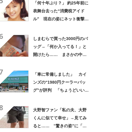
5
「何十年ぶり？」 約25年前に
表舞台去った“消費税アイド
ル” 現在の姿にネット衝撃
「いくつになってもかわい
6
い」「また会えるなんて」
しまむらで買った3000円のバ
ッグ→「何か入ってる！」と
開けたら…… まさかの中身
に「買いに走った」「コスパ
7
良すぎる」
「車に常備しました」 カイ
ンズの“1980円クーラーバッ
グ”が評判 「ちょうどいい大
きさ」「保冷剤を止めるベル
8
トが良い」
大野智ファン「私の夫、大野
くんに似てて幸せ」→見てみ
ると…… ‟驚きの姿”に「最