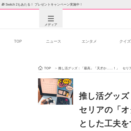
🎁 Switch 2もあたる！ プレゼントキャンペーン実施中！
メディア
TOP
ニュース
エンタメ
クイズ
注目記事を集めた総合ページ
ITの今
TOP
>
推し活グッズ：「最高」「天才か……！」 セリアの「オタ活
ビジネスと働き方のヒント
AI活用
推し活グッ
セリアの「オ
ITエンジニア向け専門サイト
企業向けI
とした工夫を