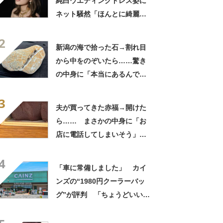
純白ウエディングドレス姿に
ネット騒然「ほんとに綺麗」
「この笑顔が切なすぎる」
2
新潟の海で拾った石→割れ目
から中をのぞいたら……驚き
の中身に「本当にあるんです
ね！」「お宝だ」
3
夫が買ってきた赤福→開けた
ら…… まさかの中身に「お
店に電話してしまいそう」
「さすがに初めて見ました
4
笑」と107万表示
「車に常備しました」 カイ
ンズの“1980円クーラーバッ
グ”が評判 「ちょうどいい大
きさ」「保冷剤を止めるベル
トが良い」