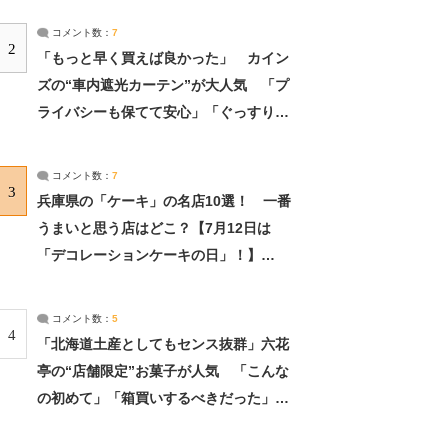
コメント数：
7
2
「もっと早く買えば良かった」 カイン
ズの“車内遮光カーテン”が大人気 「プ
ライバシーも保てて安心」「ぐっすり眠
れました」（2/2） | ライフ ねとらぼリ
サーチ：2ページ目
コメント数：
7
3
兵庫県の「ケーキ」の名店10選！ 一番
うまいと思う店はどこ？【7月12日は
「デコレーションケーキの日」！】
（2/4） | 兵庫県 ねとらぼリサーチ：2ペ
ージ目
コメント数：
5
4
「北海道土産としてもセンス抜群」六花
亭の“店舗限定”お菓子が人気 「こんな
の初めて」「箱買いするべきだった」
（1/2） | 北海道 ねとらぼリサーチ