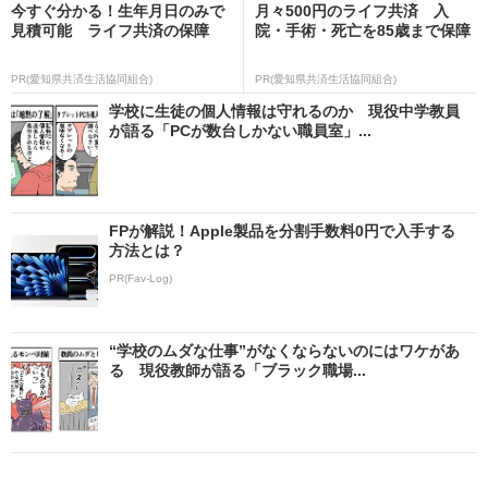
今すぐ分かる！生年月日のみで
月々500円のライフ共済 入
見積可能 ライフ共済の保障
院・手術・死亡を85歳まで保障
PR(愛知県共済生活協同組合)
PR(愛知県共済生活協同組合)
学校に生徒の個人情報は守れるのか 現役中学教員
が語る「PCが数台しかない職員室」...
FPが解説！Apple製品を分割手数料0円で入手する
方法とは？
PR(Fav-Log)
“学校のムダな仕事”がなくならないのにはワケがあ
る 現役教師が語る「ブラック職場...