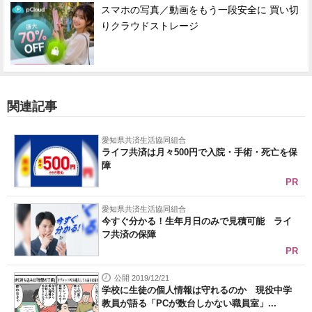
スマホの写真／動画をもう一段安全に 買い切
りクラウドストレージ
関連記事
愛知県共済生活協同組合
ライフ共済は月々500円で入院・手術・死亡を保
障
PR
愛知県共済生活協同組合
今すぐ分かる！生年月日のみで見積可能 ライ
フ共済の保障
PR
公開 2019/12/21
学校に生徒の個人情報は守れるのか 現役中学
教員が語る「PCが数台しかない職員室」...