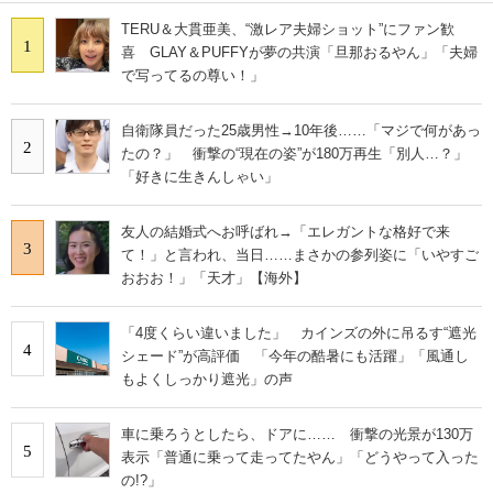
TERU＆大貫亜美、“激レア夫婦ショット”にファン歓
1
喜 GLAY＆PUFFYが夢の共演「旦那おるやん」「夫婦
で写ってるの尊い！」
自衛隊員だった25歳男性→10年後……「マジで何があっ
2
たの？」 衝撃の“現在の姿”が180万再生「別人…？」
「好きに生きんしゃい」
友人の結婚式へお呼ばれ→「エレガントな格好で来
3
て！」と言われ、当日……まさかの参列姿に「いやすご
おおお！」「天才」【海外】
「4度くらい違いました」 カインズの外に吊るす“遮光
4
シェード”が高評価 「今年の酷暑にも活躍」「風通し
もよくしっかり遮光」の声
車に乗ろうとしたら、ドアに…… 衝撃の光景が130万
5
表示「普通に乗って走ってたやん」「どうやって入った
の!?」