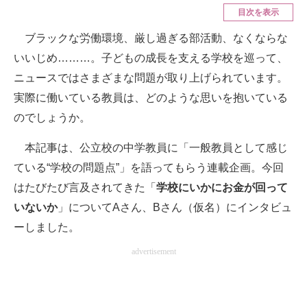
目次を表示
ITの今と未来を見通す
ブラックな労働環境、厳し過ぎる部活動、なくならな
いいじめ………。子どもの成長を支える学校を巡って、
スマホと通信の最新トレンド
ニュースではさまざまな問題が取り上げられています。
進化するPCとデバイスの未来
実際に働いている教員は、どのような思いを抱いている
のでしょうか。
好きが集まる 比べて選べる
ビジネスと働き方のヒント
本記事は、公立校の中学教員に「一般教員として感じ
ている“学校の問題点”」を語ってもらう連載企画。今回
AI活用のいまが分かる
はたびたび言及されてきた「
学校にいかにお金が回って
企業ITのトレンドを詳説
いないか
」についてAさん、Bさん（仮名）にインタビュ
ーしました。
経営リーダーのコミュニティ
advertisement
マーケ×ITの今がよく分かる
ITエンジニア向け専門サイト