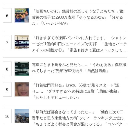
「映画ちいかわ」鑑賞前の楽しそうな子どもたち→“鑑
6
賞後の様子”に2900万表示「そうなるわなw」「分かる
よ」「いったい何が」
「好きすぎて冷凍庫パンパンに入れてます」 シャトレ
7
ーゼの“1個約61円シューアイス”が好評 「生地とバニラ
アイスの相性が◎」「家族も好きで夏はストックして
る」
電線にとまる鳥をふと見たら……「うわぁああ」偶然撮
8
れてしまった“光景”が92万再生「自然は過酷」
「打首獄門同好会」junko、65歳で“彫りスタート”巡
9
り…… “ダサすぎる”への持論に反響「理由が素敵」
「わたしもデビューしたい」
「駅前だば都会さなってまったな～」 “仙台に次ぐ二
10
番手だと思う東北地方の街”って？ ランキング上位に
「ちょうどよく都会と田舎が混じってる」「コンパクト