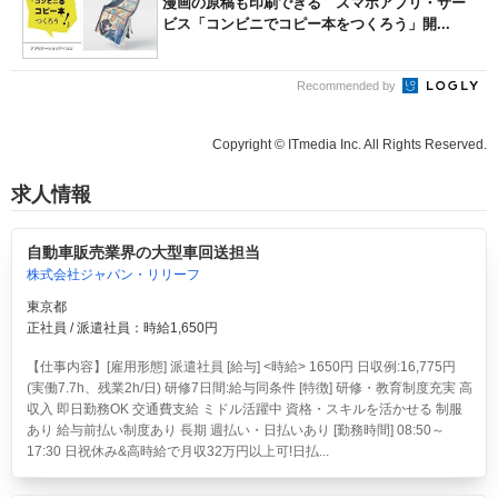
漫画の原稿も印刷できる スマホアプリ・サー
ビス「コンビニでコピー本をつくろう」開...
Recommended by
Copyright © ITmedia Inc. All Rights Reserved.
求人情報
自動車販売業界の大型車回送担当
株式会社ジャパン・リリーフ
東京都
正社員 / 派遣社員：時給1,650円
【仕事内容】[雇用形態] 派遣社員 [給与] <時給> 1650円 日収例:16,775円
(実働7.7h、残業2h/日) 研修7日間:給与同条件 [特徴] 研修・教育制度充実 高
収入 即日勤務OK 交通費支給 ミドル活躍中 資格・スキルを活かせる 制服
あり 給与前払い制度あり 長期 週払い・日払いあり [勤務時間] 08:50～
17:30 日祝休み&高時給で月収32万円以上可!日払...