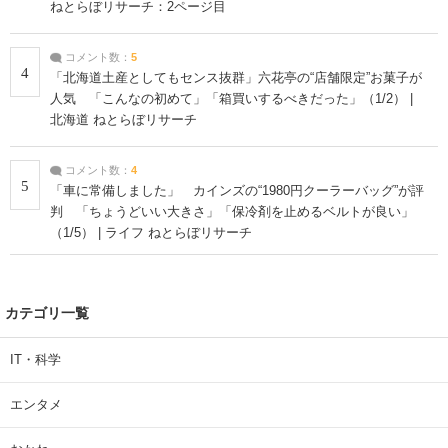
ねとらぼリサーチ：2ページ目
コメント数：
5
4
「北海道土産としてもセンス抜群」六花亭の“店舗限定”お菓子が
人気 「こんなの初めて」「箱買いするべきだった」（1/2） |
北海道 ねとらぼリサーチ
コメント数：
4
5
「車に常備しました」 カインズの“1980円クーラーバッグ”が評
判 「ちょうどいい大きさ」「保冷剤を止めるベルトが良い」
（1/5） | ライフ ねとらぼリサーチ
カテゴリ一覧
IT・科学
エンタメ