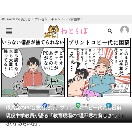
🎁 Switch 2もあたる！ プレゼントキャンペーン実施中！
ねとらぼメニュー
TOP
ニュース
エンタメ
クイズ
グルメ
地域
住まい
教育・育児
動物
リサーチ
2019/12/19 19:30（公開）
X
Share
LINE
hatena
会員記事
職員室のPCは数台だけ、プリントのコピー代にも困窮
現役中学教員が語る「教育現場の“理不尽な貧しさ”」
「だから、行政は何もしない。『教員の一人一人が頑張ってくだ
メディア
さい』みたいな」。
注目記事を集めた総合ページ