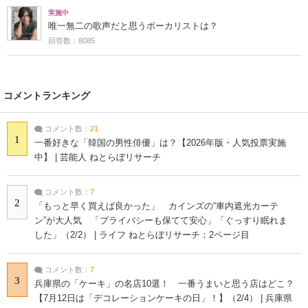
実施中
唯一無二の歌声だと思うボーカリストは？
回答数：8085
コメントランキング
コメント数：
21
1
一番好きな「韓国の男性俳優」は？【2026年版・人気投票実施
中】 | 芸能人 ねとらぼリサーチ
コメント数：
7
2
「もっと早く買えば良かった」 カインズの“車内遮光カーテ
ン”が大人気 「プライバシーも保てて安心」「ぐっすり眠れま
した」（2/2） | ライフ ねとらぼリサーチ：2ページ目
コメント数：
7
3
兵庫県の「ケーキ」の名店10選！ 一番うまいと思う店はどこ？
【7月12日は「デコレーションケーキの日」！】（2/4） | 兵庫県