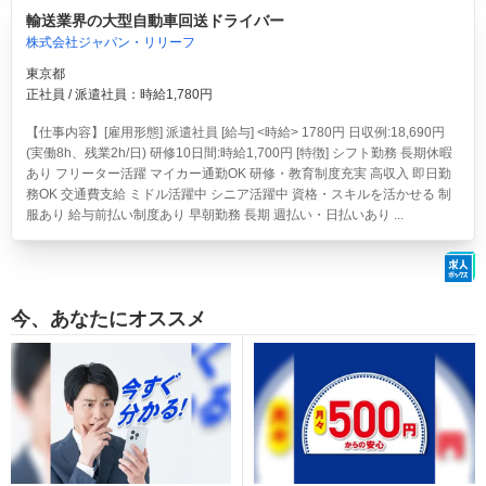
輸送業界の大型自動車回送ドライバー
株式会社ジャパン・リリーフ
東京都
正社員 / 派遣社員：時給1,780円
【仕事内容】[雇用形態] 派遣社員 [給与] <時給> 1780円 日収例:18,690円
(実働8h、残業2h/日) 研修10日間:時給1,700円 [特徴] シフト勤務 長期休暇
あり フリーター活躍 マイカー通勤OK 研修・教育制度充実 高収入 即日勤
務OK 交通費支給 ミドル活躍中 シニア活躍中 資格・スキルを活かせる 制
服あり 給与前払い制度あり 早朝勤務 長期 週払い・日払いあり ...
今、あなたにオススメ