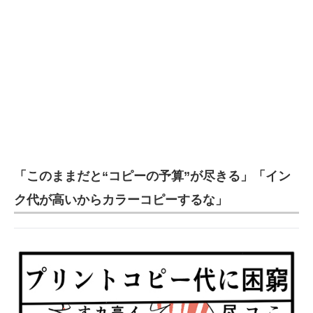
企業向けIT製品の総合サイト
IT製品の技術・比較・事例
製造業のIT導入・活用を支援
モノづくり技術者専門サイト
エレクトロニクス専門サイト
電子設計の基本と応用
「このままだと“コピーの予算”が尽きる」「イン
エネルギーの専門メディア
ク代が高いからカラーコピーするな」
建設×テクノロジーの最前線
ちょっと気になるネットの話題