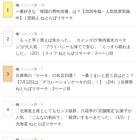
コメント数：
21
1
一番好きな「韓国の男性俳優」は？【2026年版・人気投票実施
中】 | 芸能人 ねとらぼリサーチ
コメント数：
7
2
「もっと早く買えば良かった」 カインズの“車内遮光カーテ
ン”が大人気 「プライバシーも保てて安心」「ぐっすり眠れま
した」（2/2） | ライフ ねとらぼリサーチ：2ページ目
コメント数：
7
3
兵庫県の「ケーキ」の名店10選！ 一番うまいと思う店はどこ？
【7月12日は「デコレーションケーキの日」！】（2/4） | 兵庫県
ねとらぼリサーチ：2ページ目
コメント数：
5
4
「北海道土産としてもセンス抜群」六花亭の“店舗限定”お菓子が
人気 「こんなの初めて」「箱買いするべきだった」（1/2） |
北海道 ねとらぼリサーチ
コメント数：
4