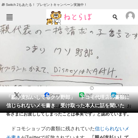
🎁 Switch 2もあたる！ プレゼントキャンペーン実施中！
ねとらぼメニュー
TOP
ニュース
エンタメ
クイズ
グルメ
地域
住まい
教育・育児
動物
リサーチ
2020/01/09 21:00（公開）
X
Share
LINE
hatena
会員記事
「親が支払いしてるクソ野郎」 ドコモ代理店の書類に
信じられないメモ書き 受け取った本人に話を聞いた
NTTドコモは「ツイートにあるような不適切な内容のメモを、お
メディア
客さまにお渡ししてしまったことは事実です」と認めています。
注目記事を集めた総合ページ
ドコモショップの書類に残されていた
信じられないメ
ITの今と未来を見通す
モ書き
がTwitterで拡散されています。
「親が支払いして