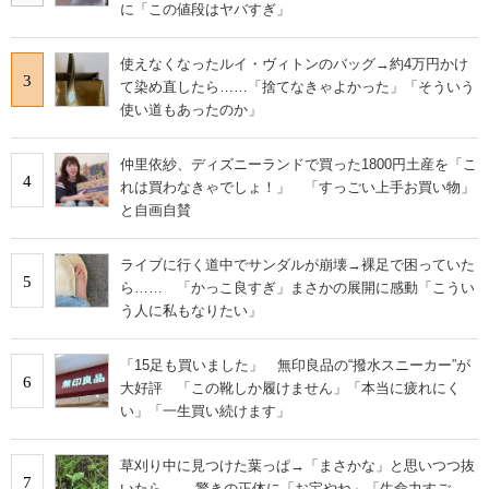
に「この値段はヤバすぎ」
使えなくなったルイ・ヴィトンのバッグ→約4万円かけ
3
て染め直したら……「捨てなきゃよかった」「そういう
使い道もあったのか」
仲里依紗、ディズニーランドで買った1800円土産を「こ
4
れは買わなきゃでしょ！」 「すっごい上手お買い物」
と自画自賛
ライブに行く道中でサンダルが崩壊→裸足で困っていた
5
ら…… 「かっこ良すぎ」まさかの展開に感動「こうい
う人に私もなりたい」
「15足も買いました」 無印良品の“撥水スニーカー”が
6
大好評 「この靴しか履けません」「本当に疲れにく
い」「一生買い続けます」
草刈り中に見つけた葉っぱ→「まさかな」と思いつつ抜
7
いたら…… 驚きの正体に「お宝やね」「生命力すご