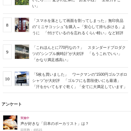
い」
「スマホを落として画面を割ってしまった」無印良品
8
の“ミニサコッシュ”を購入→「安心して持ち歩ける」よ
うに 「付けているのを忘れるくらい軽い」など好評
「これほんとに770円なの？」 スタンダードプロダク
9
ツの“シンプル腕時計”が大好評 「もうこれでいい」
「かなり満足感高い」
「5枚も買いました」 ワークマンの“1500円ゴルフポロ
10
シャツ”が大好評 「ゴルフにも普段使いにも最適」
「汗をかいてもすぐ乾く」「全てに大満足しています」
アンケート
実施中
声が好きな「日本のボーカリスト」は？
回答数：49515