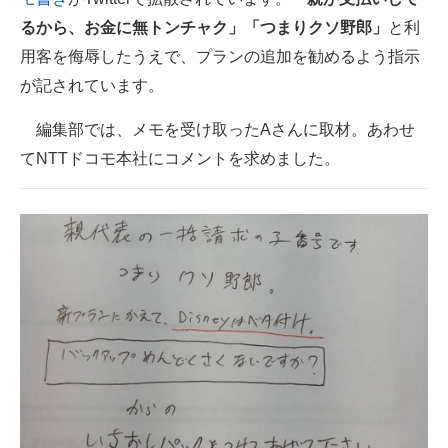
るから、お金に無トンチャク」「つまりクソ野郎」
と利
スマホと通信の最新トレンド
用客を侮辱したうえで、プランの追加を勧めるよう指示
進化するPCとデバイスの未来
が記されています。
好きが集まる 比べて選べる
編集部では、メモを受け取ったAさんに取材。あわせ
てNTTドコモ本社にコメントを求めました。
ビジネスと働き方のヒント
AI活用のいまが分かる
企業ITのトレンドを詳説
経営リーダーのコミュニティ
マーケ×ITの今がよく分かる
ITエンジニア向け専門サイト
企業向けIT製品の総合サイト