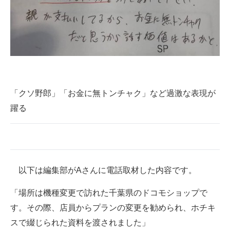
IT製品の技術・比較・事例
製造業のIT導入・活用を支援
モノづくり技術者専門サイト
エレクトロニクス専門サイト
「クソ野郎」「お金に無トンチャク」など過激な表現が
電子設計の基本と応用
躍る
エネルギーの専門メディア
建設×テクノロジーの最前線
ちょっと気になるネットの話題
以下は編集部がAさんに電話取材した内容です。
「場所は機種変更で訪れた千葉県のドコモショップで
す。その際、店員からプランの変更を勧められ、ホチキ
スで綴じられた資料を渡されました」