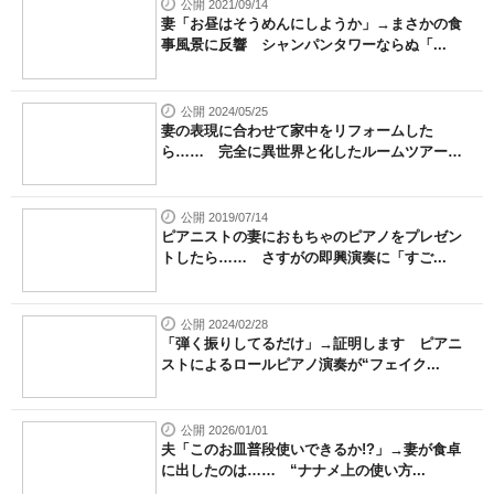
公開 2021/09/14
妻「お昼はそうめんにしようか」→まさかの食
事風景に反響 シャンパンタワーならぬ「...
公開 2024/05/25
妻の表現に合わせて家中をリフォームした
ら…… 完全に異世界と化したルームツアー
に...
公開 2019/07/14
ピアニストの妻におもちゃのピアノをプレゼン
トしたら…… さすがの即興演奏に「すご...
公開 2024/02/28
「弾く振りしてるだけ」→証明します ピアニ
ストによるロールピアノ演奏が“フェイク...
公開 2026/01/01
夫「このお皿普段使いできるか!?」→妻が食卓
に出したのは…… “ナナメ上の使い方...