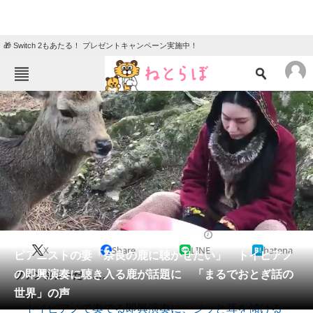
🎁 Switch 2もあたる！ プレゼントキャンペーン実施中！
ねとらぼメニュー
TOP
ニュース
エンタメ
クイズ
グルメ
地域
住まい
教育・育児
動物
リサーチ
2020/01/30 18:00（公開）
X
Share
LINE
hatena
会員記事
ピアニストの妻「奈良の鹿に聴かせたい」 トイピアノ
の即興演奏に聴き入る鹿が話題に 「まるでおとぎ話の
ファンタジーだ……。
メディア
世界」の声
トイピアノで奏でる即興演奏に、ジッと耳を傾ける一
注目記事を集めた総合ページ