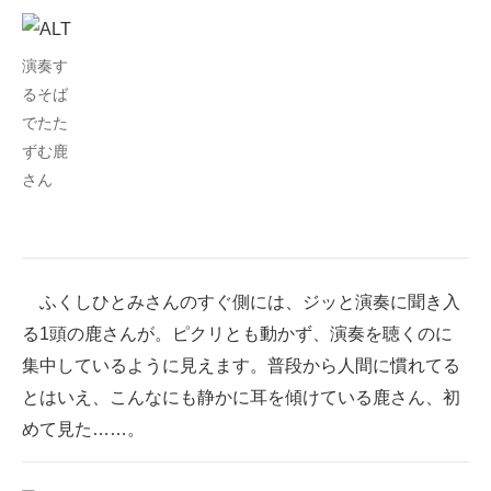
企業向けIT製品の総合サイト
演奏す
IT製品の技術・比較・事例
るそば
製造業のIT導入・活用を支援
でたた
ずむ鹿
モノづくり技術者専門サイト
さん
エレクトロニクス専門サイト
電子設計の基本と応用
ふくしひとみさんのすぐ側には、ジッと演奏に聞き入
エネルギーの専門メディア
る1頭の鹿さんが。ピクリとも動かず、演奏を聴くのに
建設×テクノロジーの最前線
集中しているように見えます。普段から人間に慣れてる
とはいえ、こんなにも静かに耳を傾けている鹿さん、初
ちょっと気になるネットの話題
めて見た……。