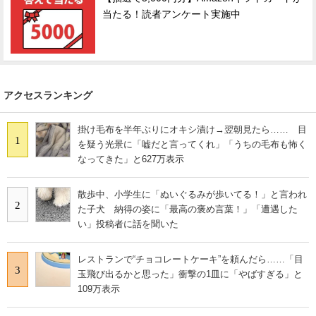
当たる！読者アンケート実施中
アクセスランキング
掛け毛布を半年ぶりにオキシ漬け→翌朝見たら…… 目
1
を疑う光景に「嘘だと言ってくれ」「うちの毛布も怖く
なってきた」と627万表示
散歩中、小学生に「ぬいぐるみが歩いてる！」と言われ
2
た子犬 納得の姿に「最高の褒め言葉！」「遭遇した
い」投稿者に話を聞いた
レストランで“チョコレートケーキ”を頼んだら……「目
3
玉飛び出るかと思った」衝撃の1皿に「やばすぎる」と
109万表示