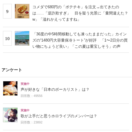
コメダで680円の「ポテチキ」を注文→出てきたの
9
は……「逆詐欺すぎ」 目を疑う光景に「量間違えた？
w」「溢れかえってますね」
「36度の中5時間移動しても凍ったままだった」カイン
10
ズの“1480円大容量保冷トート”が好評 「1〜2日分の買
い物にちょうど良い」「この夏は重宝しそう」の声
アンケート
実施中
声が好きな「日本のボーカリスト」は？
回答数：49556
実施中
歌が上手だと思うホロライブのメンバーは？
回答数：23892