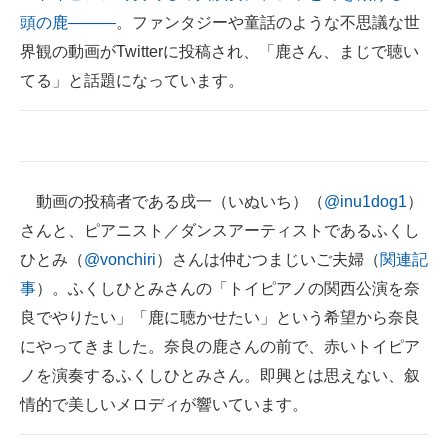
頭の鹿―――
。ファンタジーや童話のような不思議な世
ITの今と未来を見通す
界観の動画がTwitterに投稿され、「鹿さん、まじで聴い
てる」と話題になっています。
スマホと通信の最新トレンド
進化するPCとデバイスの未来
好きが集まる 比べて選べる
動画の投稿者である戌一（いぬいち）（
@inu1dog1
）
ビジネスと働き方のヒント
さんと、ピアニスト／ダンスアーティストであるふくし
AI活用のいまが分かる
ひとみ（
@vonchiri
）さんは仲むつまじいご夫婦（
関連記
事
）。ふくしひとみさんの「トイピアノの関西公演を奈
企業ITのトレンドを詳説
良でやりたい」「鹿に聴かせたい」という希望から奈良
経営リーダーのコミュニティ
にやってきました。奈良の鹿さんの前で、赤いトイピア
ノを演奏するふくしひとみさん。即興とは思えない、叙
マーケ×ITの今がよく分かる
情的で美しいメロディが響いています。
ITエンジニア向け専門サイト