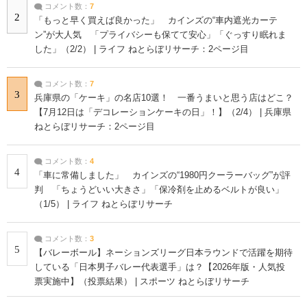
コメント数：
7
2
「もっと早く買えば良かった」 カインズの“車内遮光カーテ
ン”が大人気 「プライバシーも保てて安心」「ぐっすり眠れま
した」（2/2） | ライフ ねとらぼリサーチ：2ページ目
コメント数：
7
3
兵庫県の「ケーキ」の名店10選！ 一番うまいと思う店はどこ？
【7月12日は「デコレーションケーキの日」！】（2/4） | 兵庫県
ねとらぼリサーチ：2ページ目
コメント数：
4
4
「車に常備しました」 カインズの“1980円クーラーバッグ”が評
判 「ちょうどいい大きさ」「保冷剤を止めるベルトが良い」
（1/5） | ライフ ねとらぼリサーチ
コメント数：
3
5
【バレーボール】ネーションズリーグ日本ラウンドで活躍を期待
している「日本男子バレー代表選手」は？【2026年版・人気投
票実施中】（投票結果） | スポーツ ねとらぼリサーチ