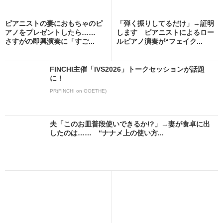
ピアニストの妻におもちゃのピ
「弾く振りしてるだけ」→証明
アノをプレゼントしたら……
します ピアニストによるロー
さすがの即興演奏に「すご...
ルピアノ演奏が“フェイク...
FINCHI主催「IVS2026」トークセッションが話題
に！
PR(FINCHI on GOETHE)
夫「このお皿普段使いできるか!?」→妻が食卓に出
したのは…… “ナナメ上の使い方...