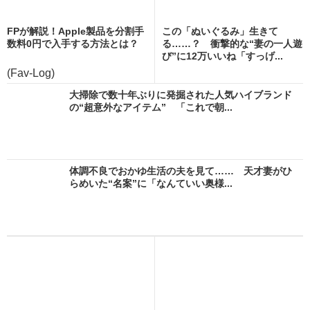
FPが解説！Apple製品を分割手
この「ぬいぐるみ」生きて
数料0円で入手する方法とは？
る……？ 衝撃的な“妻の一人遊
び”に12万いいね「すっげ...
(Fav-Log)
大掃除で数十年ぶりに発掘された人気ハイブランド
の“超意外なアイテム” 「これで朝...
体調不良でおかゆ生活の夫を見て…… 天才妻がひ
らめいた“名案”に「なんていい奥様...