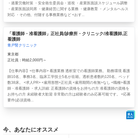
・過重労働対策 ・安全衛生委員会・巡視 ・産業医面談スケジュール調整
・産業医面談同席 ・健康経営に関する業務 ・健康教育 ・メンタルヘルス
対応 ・その他、付随する事務業務など <おす...
「看護師・准看護師」正社員/診療所・クリニック/准看護師,正
看護師
青戸腎クリニック
東京都
正社員：時給2,000円～
【仕事内容】<仕事内容> 看護業務 透析室での看護師業務。 勤務環境 看護
師10名、事務3名、臨床工学技士5名が在籍。透析患者数約120名、ベッド
数38床。 <求人PR> <雇用形態>正社員 <雇用期間の有無>なし <職種>看護
師・准看護師 ・求人詳細: 正看護師の資格をお持ちの方 准看護師の資格を
お持ちの方 未経験者大歓迎 非常勤の方は経験者のみ応募可能です。 <応募
要件(必須資格...
今、あなたにオススメ