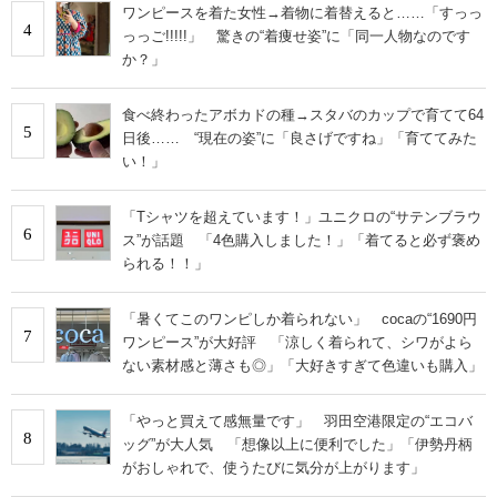
ワンピースを着た女性→着物に着替えると……「すっっ
4
っっご!!!!!」 驚きの“着痩せ姿”に「同一人物なのです
か？」
食べ終わったアボカドの種→スタバのカップで育てて64
5
日後…… “現在の姿”に「良さげですね」「育ててみた
い！」
「Tシャツを超えています！」ユニクロの“サテンブラウ
6
ス”が話題 「4色購入しました！」「着てると必ず褒め
られる！！」
「暑くてこのワンピしか着られない」 cocaの“1690円
7
ワンピース”が大好評 「涼しく着られて、シワがよら
ない素材感と薄さも◎」「大好きすぎて色違いも購入」
「やっと買えて感無量です」 羽田空港限定の“エコバ
8
ッグ”が大人気 「想像以上に便利でした」「伊勢丹柄
がおしゃれで、使うたびに気分が上がります」