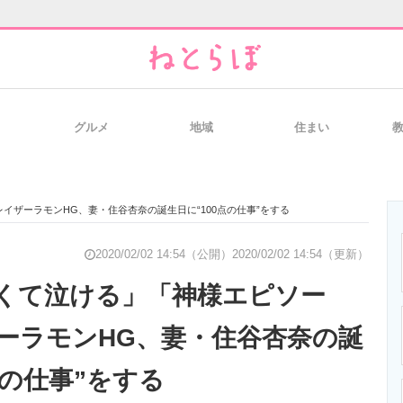
グルメ
地域
住まい
と未来を見通す
スマホと通信の最新トレンド
進化するPCとデ
イザーラモンHG、妻・住谷杏奈の誕生日に“100点の仕事”をする
のいまが分かる
企業ITのトレンドを詳説
経営リーダーの
2020/02/02 14:54（公開）
2020/02/02 14:54（更新）
くて泣ける」「神様エピソー
ーラモンHG、妻・住谷杏奈の誕
T製品の総合サイト
IT製品の技術・比較・事例
製造業のIT導入
点の仕事”をする