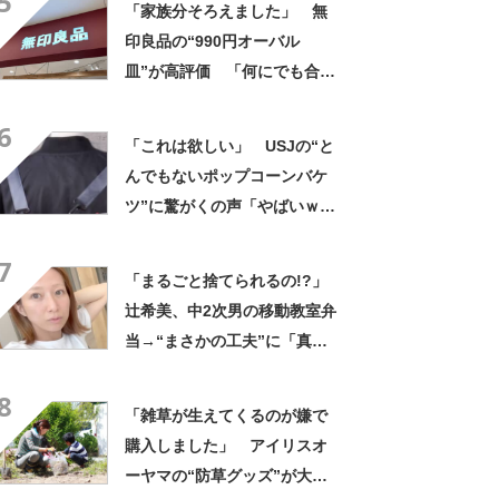
5
「家族分そろえました」 無
印良品の“990円オーバル
皿”が高評価 「何にでも合
う」「盛り付けるだけでカフ
6
ェっぽくなってお気に入り」
「これは欲しい」 USJの“と
んでもないポップコーンバケ
ツ”に驚がくの声「やばいｗ
ｗ」「天才的発想」
7
「まるごと捨てられるの!?」
辻希美、中2次男の移動教室弁
当→“まさかの工夫”に「真似
したい！」「その手があった
8
かー！」
「雑草が生えてくるのが嫌で
購入しました」 アイリスオ
ーヤマの“防草グッズ”が大人