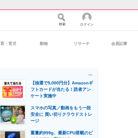
検索
ログイン
教育・育児
動物
リサーチ
会員記事
バイスの未来
好きが集まる 比べて選べる
- PR -
【抽選で5,000円分】Amazonギ
コミュニティ
マーケ×ITの今がよく分かる
フトカードが当たる！読者アン
ケート実施中
スマホの写真／動画をもう一段
・活用を支援
安全に 買い切りクラウドストレ
ージ
重量約999g、最新CPU搭載のビ