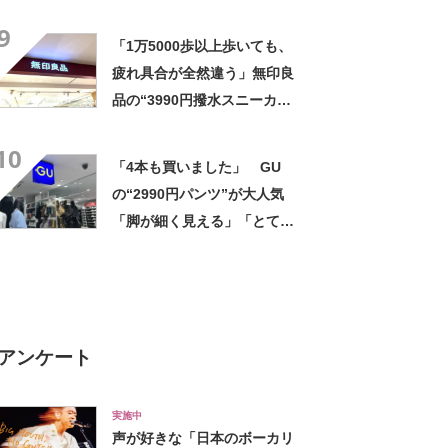
気 「今回で3度目の購入」
9
「施工が楽で簡単」
「1万5000歩以上歩いても、
疲れ具合が全然違う」無印良
品の“3990円撥水スニーカ
ー”に「もう何足目かわからな
10
い」「パンツでもスカートで
「4本も買いました」 GU
も合う」の声
の“2990円パンツ”が大人気
「脚が細く見える」「とても
柔らかく履き心地抜群」「仕
事でもプライベートでも重宝
します」
アンケート
実施中
声が好きな「日本のボーカリ