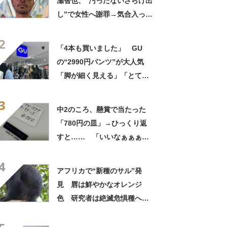
瀬智也、“汚ったないさらけ出
し”で女性へ謝罪→気合入った
髪形に反響も…… 「長瀬な
2
ら私が許す」「あれはネ
「4本も買いました」 GU
タ？」
の“2990円パンツ”が大人気
「脚が細く見える」「とても
柔らかく履き心地抜群」「仕
3
事でもプライベートでも重宝
中2のころ、懸賞で当たった
します」
「780円の皿」→ひっくり返
すと…… 「いいなぁぁぁぁ
ぁ！」まさかのお宝に「胸熱
4
ですね……」
アフリカで“新種のサル”発
見 唇は鮮やかなオレンジ
色 研究者は絶滅危惧種への
分類も提案【海外】