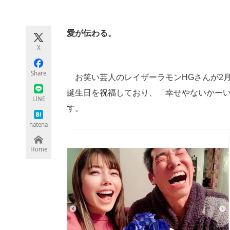
モノづくり技術者専門サイト
エレクトロ
愛が伝わる。
X
ちょっと気になるネットの話題
Share
お笑い芸人のレイザーラモンHGさんが2月2日
誕生日を祝福しており、「幸せやないかー
LINE
す。
hatena
Home