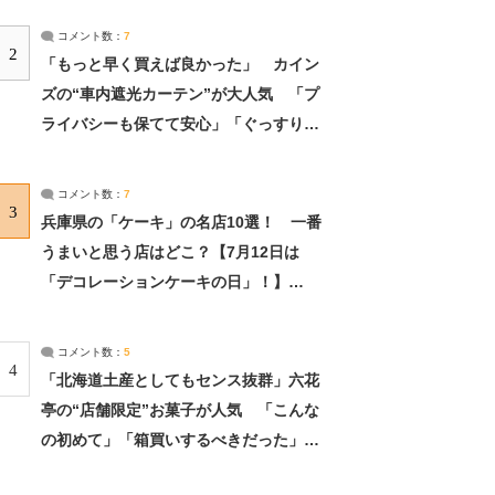
コメント数：
7
2
「もっと早く買えば良かった」 カイン
ズの“車内遮光カーテン”が大人気 「プ
ライバシーも保てて安心」「ぐっすり眠
れました」（2/2） | ライフ ねとらぼリ
サーチ：2ページ目
コメント数：
7
3
兵庫県の「ケーキ」の名店10選！ 一番
うまいと思う店はどこ？【7月12日は
「デコレーションケーキの日」！】
（2/4） | 兵庫県 ねとらぼリサーチ：2ペ
ージ目
コメント数：
5
4
「北海道土産としてもセンス抜群」六花
亭の“店舗限定”お菓子が人気 「こんな
の初めて」「箱買いするべきだった」
（1/2） | 北海道 ねとらぼリサーチ