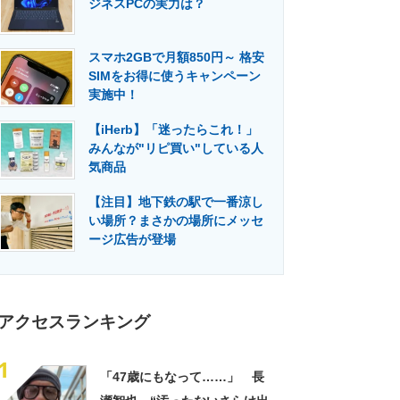
ジネスPCの実力は？
門メディア
建設×テクノロジーの最前線
スマホ2GBで月額850円～ 格安
SIMをお得に使うキャンペーン
実施中！
【iHerb】「迷ったらこれ！」
みんなが"リピ買い"している人
気商品
【注目】地下鉄の駅で一番涼し
い場所？まさかの場所にメッセ
ージ広告が登場
アクセスランキング
1
「47歳にもなって……」 長