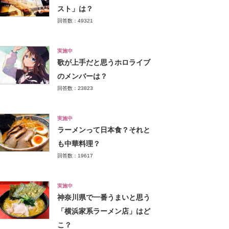
スト」は？
回答数：49321
実施中
歌が上手だと思うホロライブ
のメンバーは？
回答数：23823
実施中
ラーメンって日本食？それと
も中華料理？
回答数：19617
実施中
神奈川県で一番うまいと思う
「横浜家系ラーメン店」はど
こ？