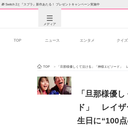
🎁 Switch 2と『スプラ』新作あたる！ プレゼントキャンペーン実施中
メディア
TOP
ニュース
エンタメ
クイズ
注目記事を集めた総合ページ
ITの今
TOP
>
「旦那様優しくて泣ける」「神様エピソード」 レ
ビジネスと働き方のヒント
AI活用
「旦那様優し
ド」 レイザ
ITエンジニア向け専門サイト
企業向けI
生日に“100