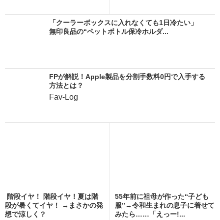
「クーラーボックスに入れなくても1日冷たい」
無印良品の“ペットボトル保冷ホルダ...
FPが解説！Apple製品を分割手数料0円で入手する
方法とは？
Fav-Log
階段イヤ！ 階段イヤ！夏は階
55年前に祖母が作った“子ども
段が暑くてイヤ！ →まさかの発
服”→令和生まれの息子に着せて
想で涼しく？
みたら……「えっー!...