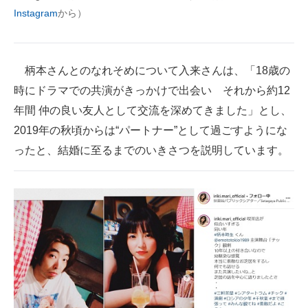
Instagram
から）
企業向けIT製品の総合サイト
IT製品の技術・比較・事例
柄本さんとのなれそめについて入来さんは、「18歳の
製造業のIT導入・活用を支援
時にドラマでの共演がきっかけで出会い それから約12
モノづくり技術者専門サイト
年間 仲の良い友人として交流を深めてきました」とし、
2019年の秋頃からは“パートナー”として過ごすようにな
エレクトロニクス専門サイト
ったと、結婚に至るまでのいきさつを説明しています。
電子設計の基本と応用
エネルギーの専門メディア
建設×テクノロジーの最前線
ちょっと気になるネットの話題