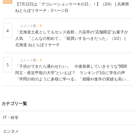
【7月12日は「デコレーションケーキの日」！】（2/4） | 兵庫県
ねとらぼリサーチ：2ページ目
コメント数：
5
4
「北海道土産としてもセンス抜群」六花亭の“店舗限定”お菓子が
人気 「こんなの初めて」「箱買いするべきだった」（1/2） |
北海道 ねとらぼリサーチ
コメント数：
3
5
「子供ができたら通わせたい」 今後発展していきそうな“関関
同立・産近甲龍の大学”といえば？ ランキング1位に学生の声
「学問の街のように多様に学べる」「就職や進学の実績も高い」
| 大学 ねとらぼリサーチ
カテゴリ一覧
IT・科学
エンタメ