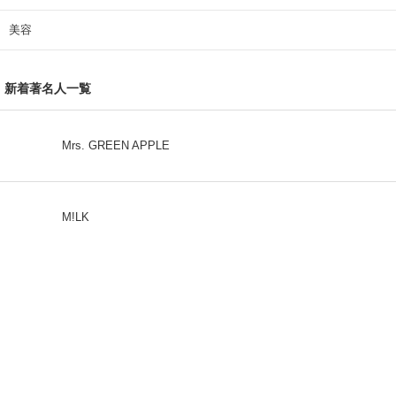
美容
新着著名人一覧
Mrs. GREEN APPLE
M!LK
CLASS SEVEN
モナキ