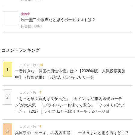
実施中
唯一無二の歌声だと思うボーカリストは？
回答数：8060
コメントランキング
コメント数：
20
1
一番好きな「韓国の男性俳優」は？【2026年版・人気投票実施
中】（投票結果） | 芸能人 ねとらぼリサーチ
コメント数：
7
2
「もっと早く買えば良かった」 カインズの“車内遮光カーテ
ン”が大人気 「プライバシーも保てて安心」「ぐっすり眠れま
した」（2/2） | ライフ ねとらぼリサーチ：2ページ目
コメント数：
7
3
兵庫県の「ケーキ」の名店10選！ 一番うまいと思う店はどこ？