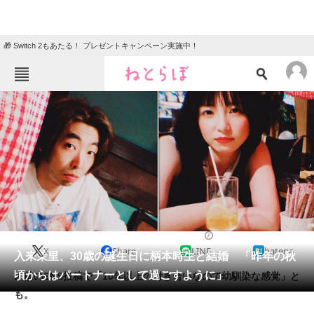
🎁 Switch 2もあたる！ プレゼントキャンペーン実施中！
ねとらぼメニュー
TOP
ニュース
エンタメ
クイズ
グルメ
地域
住まい
教育・育児
動物
リサーチ
2020/02/17 22:00（公開）
X
Share
LINE
hatena
会員記事
入来茉里、30歳の誕生日に柄本時生と結婚 「昨年の秋
頃からはパートナーとして過ごすように」
以前のSNS投稿で「10年以上の付き合いなので幼馴染な感覚」と
メディア
も。
注目記事を集めた総合ページ