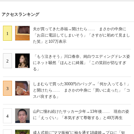
アクセスランキング
夫が買ってきた赤福→開けたら…… まさかの中身に
1
「お店に電話してしまいそう」「さすがに初めて見まし
た笑」と107万表示
「もう泣きそう」川口春奈、純白ウエディングドレス姿
2
にネット騒然「ほんとに綺麗」「この笑顔が切なすぎ
る」
しまむらで買った3000円のバッグ→「何か入ってる！」
3
と開けたら…… まさかの中身に「買いに走った」「コ
スパ良すぎる」
山Pに憧れ続けたサッカー少年→13年後…… 現在の姿
4
に「えっぐい」「本気すぎて尊敬する」と49万再生
成人式前に“ママ振袖”に袖を通す18歳娘→プロに「短