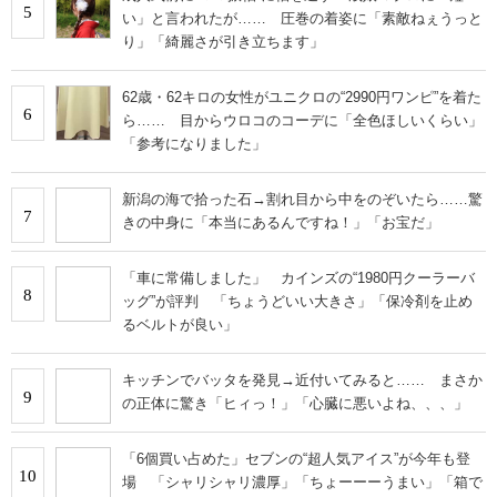
5
い」と言われたが…… 圧巻の着姿に「素敵ねぇうっと
り」「綺麗さが引き立ちます」
62歳・62キロの女性がユニクロの“2990円ワンピ”を着た
6
ら…… 目からウロコのコーデに「全色ほしいくらい」
「参考になりました」
新潟の海で拾った石→割れ目から中をのぞいたら……驚
7
きの中身に「本当にあるんですね！」「お宝だ」
「車に常備しました」 カインズの“1980円クーラーバ
8
ッグ”が評判 「ちょうどいい大きさ」「保冷剤を止め
るベルトが良い」
キッチンでバッタを発見→近付いてみると…… まさか
9
の正体に驚き「ヒィっ！」「心臓に悪いよね、、、」
「6個買い占めた」セブンの“超人気アイス”が今年も登
10
場 「シャリシャリ濃厚」「ちょーーーうまい」「箱で