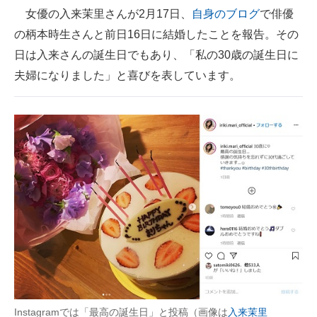
女優の入来茉里さんが2月17日、
自身のブログ
で俳優
ITの今と未来を見通す
の柄本時生さんと前日16日に結婚したことを報告。その
日は入来さんの誕生日でもあり、「私の30歳の誕生日に
スマホと通信の最新トレンド
夫婦になりました」と喜びを表しています。
進化するPCとデバイスの未来
好きが集まる 比べて選べる
ビジネスと働き方のヒント
AI活用のいまが分かる
企業ITのトレンドを詳説
経営リーダーのコミュニティ
マーケ×ITの今がよく分かる
ITエンジニア向け専門サイト
Instagramでは「最高の誕生日」と投稿（画像は
入来茉里