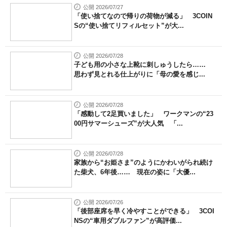
公開 2026/07/27
「使い捨てなので帰りの荷物が減る」 3COIN
Sの“使い捨てリフィルセット”が大...
公開 2026/07/28
子ども用の小さな上靴に刺しゅうしたら……
思わず見とれる仕上がりに「母の愛を感じ...
公開 2026/07/28
「感動して2足買いました」 ワークマンの“23
00円サマーシューズ”が大人気 「...
公開 2026/07/28
家族から“お姫さま”のようにかわいがられ続け
た柴犬、6年後…… 現在の姿に「大優...
公開 2026/07/26
「後部座席を早く冷やすことができる」 3COI
NSの“車用ダブルファン”が高評価...