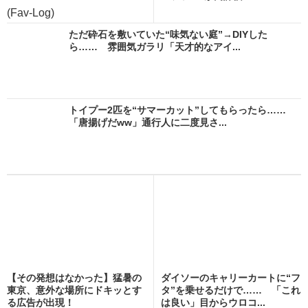
(Fav-Log)
ただ砕石を敷いていた“味気ない庭”→DIYした
ら…… 雰囲気ガラリ「天才的なアイ...
トイプー2匹を“サマーカット”してもらったら……
「唐揚げだww」通行人に二度見さ...
【その発想はなかった】猛暑の
ダイソーのキャリーカートに“フ
東京、意外な場所にドキッとす
タ”を乗せるだけで…… 「これ
る広告が出現！
は良い」目からウロコ...