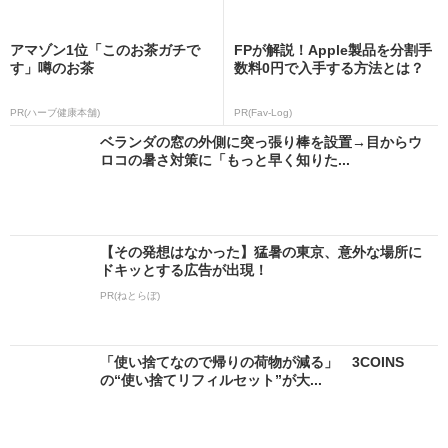
アマゾン1位「このお茶ガチで
FPが解説！Apple製品を分割手
す」噂のお茶
数料0円で入手する方法とは？
PR(ハーブ健康本舗)
PR(Fav-Log)
ベランダの窓の外側に突っ張り棒を設置→目からウ
ロコの暑さ対策に「もっと早く知りた...
【その発想はなかった】猛暑の東京、意外な場所に
ドキッとする広告が出現！
PR(ねとらぼ)
「使い捨てなので帰りの荷物が減る」 3COINS
の“使い捨てリフィルセット”が大...