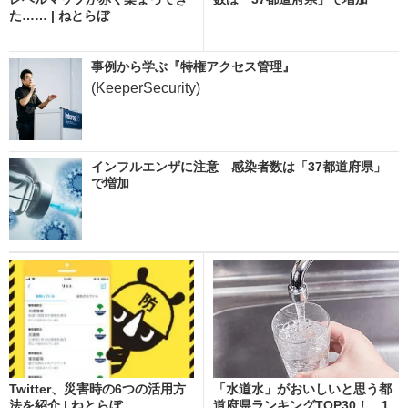
た…… | ねとらぼ
事例から学ぶ『特権アクセス管理』
(KeeperSecurity)
インフルエンザに注意 感染者数は「37都道府県」
で増加
Twitter、災害時の6つの活用方
「水道水」がおいしいと思う都
法を紹介 | ねとらぼ
道府県ランキングTOP30！ 1