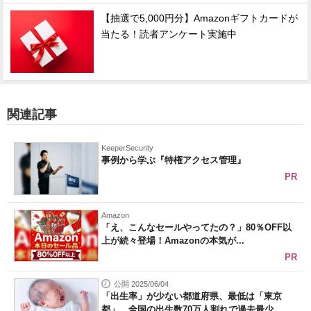
【抽選で5,000円分】Amazonギフトカードが
当たる！読者アンケート実施中
関連記事
KeeperSecurity
事例から学ぶ『特権アクセス管理』
PR
Amazon
「え、こんなセールやってたの？」80％OFF以
上が続々登場！Amazonの本気が...
PR
公開 2025/06/04
「出生率」が少ない都道府県、最低は「東京
都」 全国の出生数70万人割れで過去最少...