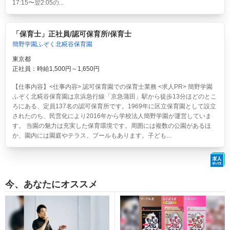
17:15〜翌2:05の...
「保育士」正社員/認可保育所/保育士
簡野学園ふぞく北糀谷保育園
東京都
正社員：時給1,500円～1,650円
【仕事内容】<仕事内容> 認可保育園での保育士業務 <求人PR> 簡野学園
ふぞく北糀谷保育園は京浜急行線「京急蒲田」駅から徒歩13分ほどのとこ
ろにある、定員137名の認可保育所です。1969年に区立保育園として設立
されたのち、民営化により2016年から学校法人簡野学園が運営していま
す。 当園の魅力は充実した保育環境です。周囲には複数の公園があるほ
か、園内には園庭やテラス、プールもあります。子ども...
今、あなたにオススメ