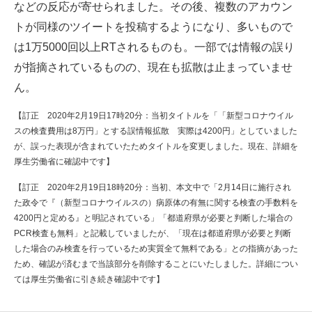
などの反応が寄せられました。その後、複数のアカウン
トが同様のツイートを投稿するようになり、多いもので
は1万5000回以上RTされるものも。一部では情報の誤り
が指摘されているものの、現在も拡散は止まっていませ
ん。
【訂正 2020年2月19日17時20分：当初タイトルを「「新型コロナウイル
スの検査費用は8万円」とする誤情報拡散 実際は4200円」としていました
が、誤った表現が含まれていたためタイトルを変更しました。現在、詳細を
厚生労働省に確認中です】
【訂正 2020年2月19日18時20分：当初、本文中で「2月14日に施行され
た政令で『（新型コロナウイルスの）病原体の有無に関する検査の手数料を
4200円と定める』と明記されている」「都道府県が必要と判断した場合の
PCR検査も無料」と記載していましたが、「現在は都道府県が必要と判断
した場合のみ検査を行っているため実質全て無料である」との指摘があった
ため、確認が済むまで当該部分を削除することにいたしました。詳細につい
ては厚生労働省に引き続き確認中です】