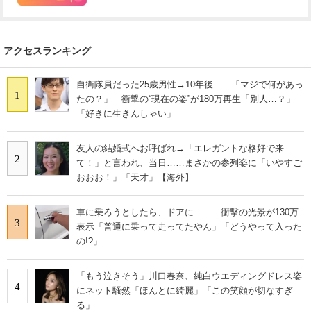
アクセスランキング
自衛隊員だった25歳男性→10年後……「マジで何があっ
1
たの？」 衝撃の“現在の姿”が180万再生「別人…？」
「好きに生きんしゃい」
友人の結婚式へお呼ばれ→「エレガントな格好で来
2
て！」と言われ、当日……まさかの参列姿に「いやすご
おおお！」「天才」【海外】
車に乗ろうとしたら、ドアに…… 衝撃の光景が130万
3
表示「普通に乗って走ってたやん」「どうやって入った
の!?」
「もう泣きそう」川口春奈、純白ウエディングドレス姿
4
にネット騒然「ほんとに綺麗」「この笑顔が切なすぎ
る」