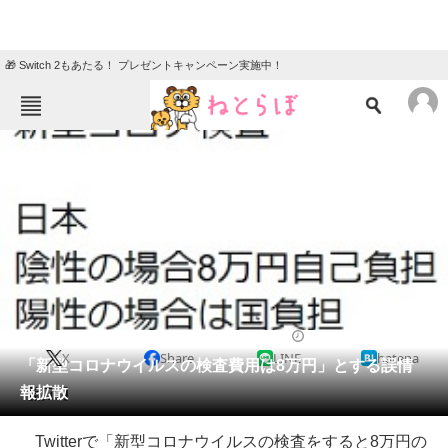
🎁 Switch 2もあたる！ プレゼントキャンペーン実施中！
ねとらぼメニュー
TOP
ニュース
エンタメ
クイズ
グルメ
地域
住まい
教育・育児
動物
リサーチ
2020/02/19 13:07（公開）
X
Share
LINE
hatena
会員記事
「新型コロナウイルスの検査費用は8万円」とする誤情
報拡散
【訂正】
メディア
Twitterで「新型コロナウイルスの検査をすると8万円の
注目記事を集めた総合ページ