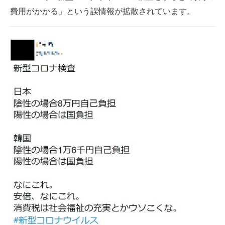
費用がかかる」という誤情報が拡散されています。
ITの今と未来を見通す
スマホと通信の最新トレンド
進化するPCとデバイスの未来
好きが集まる 比べて選べる
ビジネスと働き方のヒント
AI活用のいまが分かる
企業ITのトレンドを詳説
経営リーダーのコミュニティ
マーケ×ITの今がよく分かる
ITエンジニア向け専門サイト