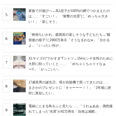
家族で川遊びへ→高1息子が100均の網でつかまえたの
5
は……「すごい！」 “衝撃の光景”に「めっちゃ大き
い！」「楽しそう」
「映画ちいかわ」鑑賞前の楽しそうな子どもたち→“鑑
6
賞後の様子”に2900万表示「そうなるわなw」「分かる
よ」「いったい何が」
XLサイズの“でかすぎ”Tシャツ→154センチ女性のために
7
大胆に削っていくと…… 「めちゃくちゃイイなぁ
ー!!」「かっこいい」
17歳長男の誕生日、母が自販機で買ってきたのは……
8
まさかのプレゼントに「キャーーー！！」「2年後に絶
対に真似したい」
電線にとまる鳥をふと見たら……「うわぁああ」偶然撮
9
れてしまった“光景”が92万再生「自然は過酷」