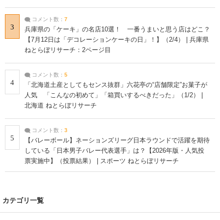
コメント数：
7
3
兵庫県の「ケーキ」の名店10選！ 一番うまいと思う店はどこ？
【7月12日は「デコレーションケーキの日」！】（2/4） | 兵庫県
ねとらぼリサーチ：2ページ目
コメント数：
5
4
「北海道土産としてもセンス抜群」六花亭の“店舗限定”お菓子が
人気 「こんなの初めて」「箱買いするべきだった」（1/2） |
北海道 ねとらぼリサーチ
コメント数：
3
5
【バレーボール】ネーションズリーグ日本ラウンドで活躍を期待
している「日本男子バレー代表選手」は？【2026年版・人気投
票実施中】（投票結果） | スポーツ ねとらぼリサーチ
カテゴリ一覧