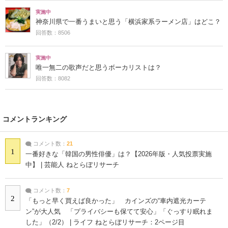
実施中
神奈川県で一番うまいと思う「横浜家系ラーメン店」はどこ？
回答数：8506
実施中
唯一無二の歌声だと思うボーカリストは？
回答数：8082
コメントランキング
コメント数：
21
1
一番好きな「韓国の男性俳優」は？【2026年版・人気投票実施
中】 | 芸能人 ねとらぼリサーチ
コメント数：
7
2
「もっと早く買えば良かった」 カインズの“車内遮光カーテ
ン”が大人気 「プライバシーも保てて安心」「ぐっすり眠れま
した」（2/2） | ライフ ねとらぼリサーチ：2ページ目