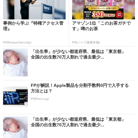
事例から学ぶ『特権アクセス管
アマゾン1位「このお茶ガチで
理』
す」噂のお茶
PR(KeeperSecurity)
PR(ハーブ健康本舗)
「出生率」が少ない都道府県、最低は「東京都」
全国の出生数70万人割れで過去最少...
FPが解説！Apple製品を分割手数料0円で入手する
方法とは？
PR(Fav-Log)
「出生率」が少ない都道府県、最低は「東京都」
全国の出生数70万人割れで過去最少...