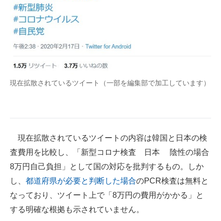
企業向けIT製品の総合サイト
IT製品の技術・比較・事例
製造業のIT導入・活用を支援
モノづくり技術者専門サイト
現在拡散されているツイート（一部を編集部で加工しています）
エレクトロニクス専門サイト
電子設計の基本と応用
現在拡散されているツイートの内容は韓国と日本の検
エネルギーの専門メディア
査費用を比較し、「新型コロナ検査 日本 陰性の場合
建設×テクノロジーの最前線
8万円自己負担」として国の対応を批判するもの。しか
し、
都道府県が必要と判断した場合
のPCR検査は無料と
ちょっと気になるネットの話題
なっており、ツイート上で「8万円の費用がかかる」と
する明確な根拠も示されていません。