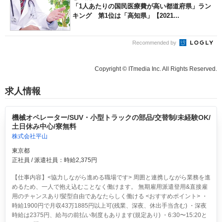
「1人あたりの国民医療費が高い都道府県」ラン
キング 第1位は「高知県」【2021...
Recommended by
Copyright © ITmedia Inc. All Rights Reserved.
求人情報
機械オペレーター/SUV・小型トラックの部品/交替制/未経験OK/
土日休み中心/寮無料
株式会社平山
東京都
正社員 / 派遣社員：時給2,375円
【仕事内容】<協力しながら進める職場です> 周囲と連携しながら業務を進
めるため、一人で抱え込むことなく働けます。 無期雇用派遣登用&直接雇
用のチャンスあり!髪型自由であなたらしく働ける <おすすめポイント> ・
時給1900円で月収43万1885円以上可(残業、深夜、休出手当含む) ・深夜
時給は2375円、給与の前払い制度もあります(規定あり) ・6:30〜15:20と